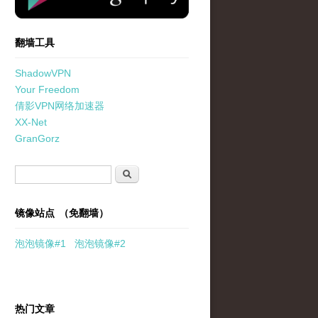
翻墙工具
ShadowVPN
Your Freedom
倩影VPN网络加速器
XX-Net
GranGorz
搜索表单
搜索
镜像站点 （免翻墙）
泡泡
镜像
#1
泡泡
镜像#2
热门文章