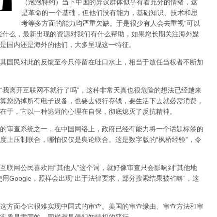
（泡泡特约）
当下中国的异议群体似乎有着充分的情绪，这
是革命的一个基础，但他们没有能力，基础知识、技术和思
考等多方面的能力均严重欠缺。于是很少有人会去重视“可以
些什么，最新出现的资源对我们有什么帮助，如果您长期关注海外媒
是国内还是海外的他们，大多呈现这一特征。
其国民对此的反馈至今只停留在吐口水上，相当于放任当权者不断加
，“我离开互联网不就行了吗”，这种非常天真也很危险的想法已经越来
算您扔掉所有电子设备，也要去银行存钱，要生活下去就必需消费，
在于，它以一种逃避的心理在自保，彻底熄灭了反抗精神。
的审查系统之一，在中国网络上，政府已经有能力将一个话题标签的
度上压制联合
，哪怕仅仅是舆论联合。这是数字版的“枫桥经验”，令
互联网公民喜欢用“其他人”这个词，就好像审查只会影响到“其他地
用Google，照样会出现“出于法律要求，部分搜索结果被省略”，这
这方面令它很难实现中国式的审查。美国的审查缘由、审查方法和审