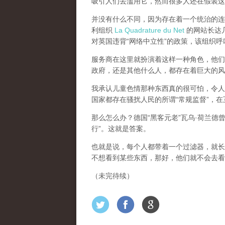
吸引人们去滥用它，然而很多人还在假装这
并没有什么不同，因为存在着一个统治的连续
利组织
La Quadrature du Net
的网站长达几个
对英国违背“网络中立性”的政策，该组织
服务商在这里就扮演着这样一种角色，他们主
政府，还是其他什么人，都存在着巨大的风
我承认儿童色情那种东西真的很可怕，令人
国家都存在骚扰人民的所谓“常规监督”，
那么怎么办？德国“黑客元老”瓦乌·荷兰德
行”。这就是答案。
也就是说，每个人都带着一个过滤器，就长
不想看到某些东西，那好，他们就不会去看
（未完待续）