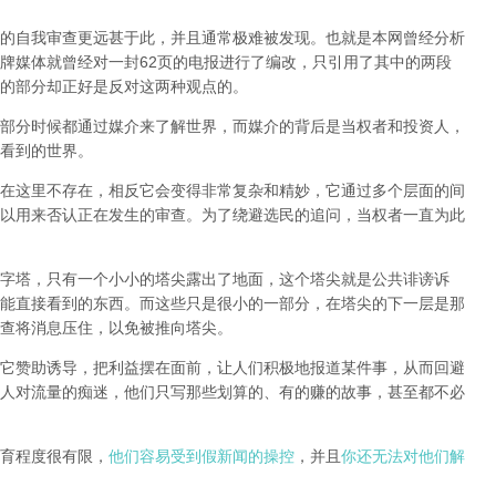
的自我审查更远甚于此，并且通常极难被发现。
也就是本网曾经分析
牌媒体就曾经对一封62页的电报进行了编改，只引用了其中的两段
的部分却正好是反对这两种观点的。
部分时候都通过媒介来了解世界，而媒介的背后是当权者和投资人，
看到的世界。
在这里不存在，相反它会变得非常复杂和精妙，它通过多个层面的间
以用来否认正在发生的审查。为了绕避选民的追问，当权者一直为此
字塔，只有一个小小的塔尖露出了地面，这个塔尖就是公共诽谤诉
能直接看到的东西。而这些只是很小的一部分，在塔尖的下一层是那
查将消息压住，以免被推向塔尖。
它赞助诱导，把利益摆在面前，让人们积极地报道某件事，从而回避
人对流量的痴迷，他们只写那些划算的、有的赚的故事，甚至都不必
育程度很有限，
他们容易受到假新闻的操控
，并且
你还无法对他们解