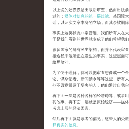
以上说的还仅仅是出版后审查，然而
出版前
过的：
媒体对信息的第一层过滤
。某国际大
话，以证实文章本身的立场，而其余被删除
事实上这类状况非常普遍。我们所有人在大
于是我们看到的世界就变成了他们希望我们
很多国家的确有民主架构，但并不代表审查
接途径来混淆正在发生的事实，这些层面可
绞尽脑汁。
为了便于理解，你可以把审查想像成一个金
讼、谋杀记者、新闻禁令等等这些，所有人
些不愿意暴露于塔尖的人，他们通过自我审
再下面一层是各种各样的经济诱导，或者叫
其他事。再下面一层就是原始经济——媒体
考虑上层的经济因素。
然后再下面就是读者的偏见，这些人的受教
释真实的信息
。