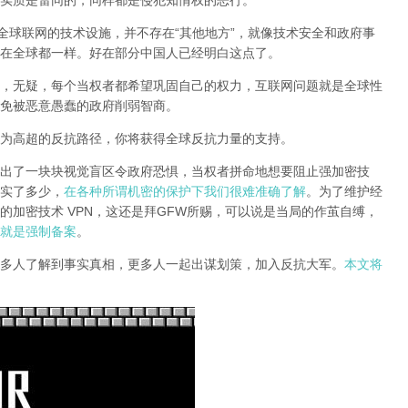
实质是雷同的，同样都是侵犯知情权的恶行。
全球联网的技术设施，并不存在“其他地方”，就像技术安全和政府事
在全球都一样。好在部分中国人已经明白这点了。
，无疑，每个当权者都希望巩固自己的权力，互联网问题就是全球性
免被恶意愚蠢的政府削弱智商
。
为高超的反抗路径，你将获得全球反抗力量的支持。
出了一块块视觉盲区令政府恐惧，当权者拼命地想要阻止强加密技
实了多少，
在各种所谓机密的保护下我们很难准确了解
。为了维护经
的加密技术 VPN，这还是拜GFW所赐，可以说是当局的作茧自缚，
就是强制备案
。
多人了解到事实真相，更多人一起出谋划策，加入反抗大军。
本文将