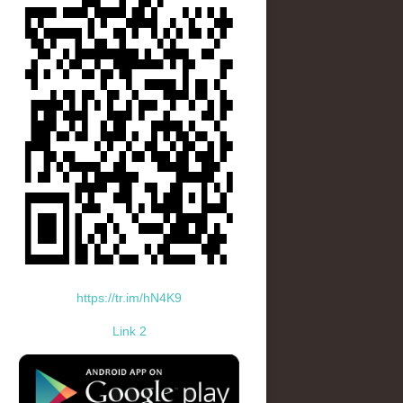
https://tr.im/hN4K9
Link 2
standard-icon-googleplay-app-store.png