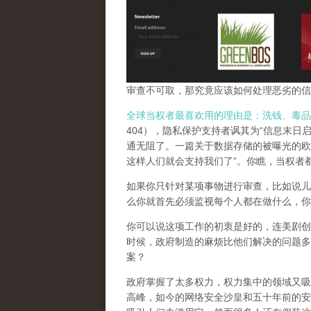
审查不可取，那究竟应该如何处理恶劣的信
全球当权者最喜欢用的理由是：洗钱、毒品
404），隐私保护支持者讽其为“信息末日
通无阻了。一篇关于数据存储的被曝光的欧
这样人们就会支持我们了”。你瞧，当权者
如果你只针对某项事物进行审查，比如说儿
么你就首先必须监视每个人都在做什么，你
你可以说这项工作的初衷是好的，连美剧创
时候，政府制造的麻烦比他们解决的问题多
案？
政府掌握了太多权力，权力集中的领域又吸
高峰，
如今的网络安全沙皇和五十年前的安