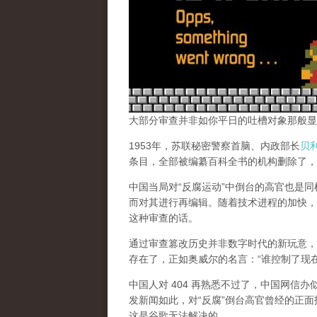
大部分审查并非如你平日的吐槽对象那般显
1953年，苏联秘密警察首脑、内政部长
贝
条目，全部被编纂百科全书的机构删除了，
中国当局对“反腐运动”中倒台的高官也是
而对其进行再编辑。随着技术进程的加快，
这种审查的话。
通过审查篡改历史并非数字时代的新玩意，
存在了，正如奥威尔的名言：“谁控制了现
中国人对 404 再熟悉不过了，中国网信
发新闻如此，对“反腐”倒台高官曾经的正面
这是谷歌无法解决的。