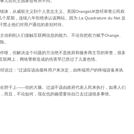
事儿在民主国家会有所不同。
体，从威权主义到个人意志主义。英国OrangeUK曾经审查公民权
星期，连续八年拒绝承认该网站。因为 La Quadrature du Net 反
呼吁禁止他们对用户通信的差别对待。
动剥削人们接触互联网信息的能力。不论你把权力赋予Orange、
险。
作呕，但
解决这个问题的方法绝不是政府和服务商主导的审查，很多
在互联网上，网络警察造成的伤害早已胜过了儿童色情。
曾经说过：“过滤应该由最终用户来决定，由终端用户的终端设备来执
在脖子上——你的大脑。过滤不该由政府代表人民来执行，如果人们
，而且，不论如何，现在也的确需要你自己去过滤很多事情。