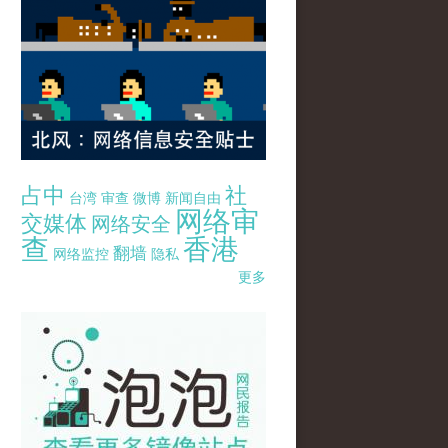
占中
社
台湾
审查
微博
新闻自由
网络审
交媒体
网络安全
查
香港
翻墙
网络监控
隐私
更多
pao-pao-banner-mirror-site-120814.jpg