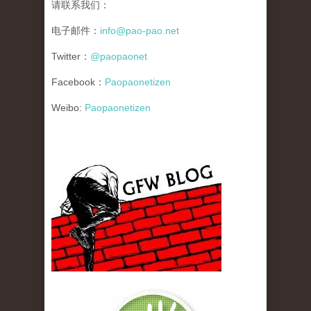
请联系我们：
电子邮件：
info@pao-pao.net
Twitter：
@paopaonet
Facebook：
Paopaonetizen
Weibo:
Paopaonetizen
gfw_blog_small.jpg