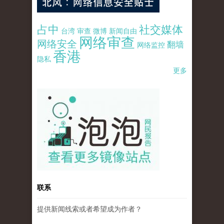
占中
社交媒体
台湾
审查
微博
新闻自由
网络审查
网络安全
翻墙
网络监控
香港
隐私
更多
pao-pao-banner-mirror-site-120814.jpg
联系
提供新闻线索或者希望成为作者？