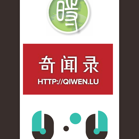
qiwenlu_logo.jpg