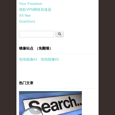
Your Freedom
倩影VPN网络加速器
XX-Net
GranGorz
搜索表单
搜索
镜像站点 （免翻墙）
泡泡
镜像
#1
泡泡
镜像#2
热门文章