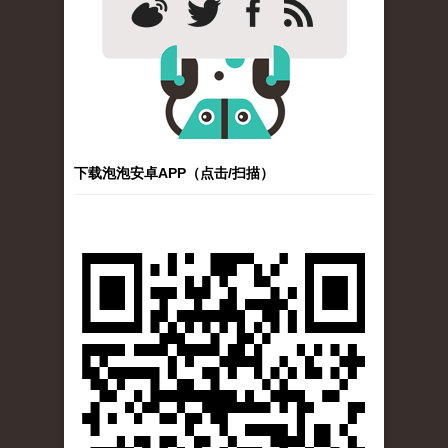
下载泡泡安卓APP（点击/扫描）