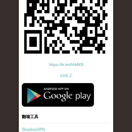
https://tr.im/hN4K9
Link 2
standard-icon-googleplay-app-store.png
翻墙工具
ShadowVPN