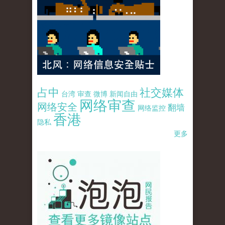
占中
社交媒体
台湾
审查
微博
新闻自由
网络审查
网络安全
翻墙
网络监控
香港
隐私
更多
pao-pao-banner-mirror-site-120814.jpg