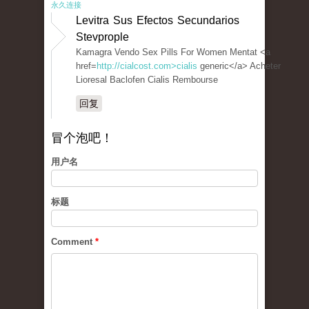
永久连接
Levitra Sus Efectos Secundarios
Stevprople
Kamagra Vendo Sex Pills For Women Mentat <a
href=
http://cialcost.com>cialis
generic</a> Acheter
Lioresal Baclofen Cialis Rembourse
回复
冒个泡吧！
用户名
标题
Comment
*