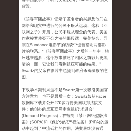
背景。
《骇客军团故事》记录了匿名者的兴起及他们在
网络和现实中进行的公民不服从运动。这和《互
联网之子》开篇，公民不服从理念的代表、美国
作家梭罗质疑不公之法的那段话，完美契合。导
演在Sundance电影节的访谈中也曾指明两部影
片的联系。“《骇客军团故事》之后的一年中，镇
压越来越多，这个故事描述了相比之前影片更黑
暗的一面，它让我们看到镇压可能的结果。”
Swartz的父亲在影片中也提到政府杀鸡儆猴的意
图。
下载学术期刊风波不是Swartz第一次吸引美国官
方注意力，也不是最后一次：Swartz曾从Pacer
数据库下载并公开270多万份美国联邦法院文
件；他创办的反互联网审查组织“求进会”
(Demand Progress)，在抵制《禁止网络盗版法
案》(SOPA)和《保护知识产权法案》(PIPA)的运
动中起到了中流砥柱的作用。法案最终没有通