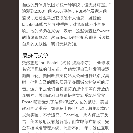
自己的身体并试图寻找一种解脱，但无路可逃。”
追溯到2008年的Pacer事件，FBI对他及家人的
监视，通过亚马逊获取他个人信息、监控他
facebook帐号的各种手段，对他造成不小的影
响。他的弟弟在采访中表示，这些调查让Swartz
的情绪很低沉。然而Swartz的抑郁和他最后选择
自杀的关联性，我们无从得知。
威胁与抗争
突然想起Jon Postel（约翰·波斯泰尔），全球域
名管理系统的创立者。当他发现自己的发明被逐
渐商业化、美国政府支持私人公司进行域名买卖
时，他和自己的团队展开了夺回域名控制权的反
击。这并不是他们当初坚持的那个平等而开放的
互联网。美国政府自然很快察觉到系统的异常，
Postel随后受到了法律和经济方面的威胁。美国
政府的要求是，如果马上停止行动，将把此举定
义为实验，不予追究。Postel在一周内停止了反
击，美国政府没有起诉他，但立即颁布新政，完
全掌控域名管理系统。此后不到一年，这位互联