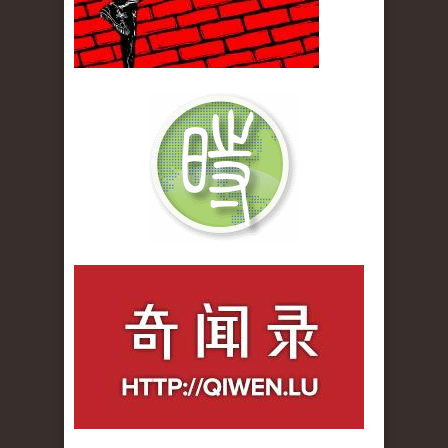
qiwenlu_logo.jpg