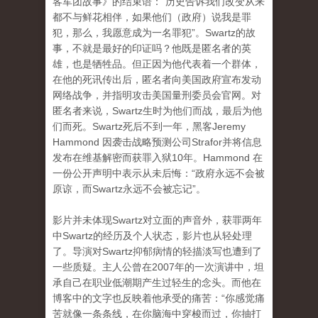
客军团故事》的结束语：“历史告诉我们改变从来
都不与鲜花相伴，如果他们（政府）说我是罪
犯，那么，我愿意成为一名罪犯”。Swartz的故
事，不就是最好的印证吗？他既是匿名者的英
雄，也是牺牲品。但正因为他代表着一个群体，
在他的死讯传出后，匿名者向美国政府宣布发动
网络战争，并指明攻击美国量刑委员会官网。对
匿名者来说，Swartz生时为他们而战，最后为他
们而死。Swartz死后不到一年，黑客Jeremy
Hammond 因袭击战略预测公司Strafor并将信息
发布在维基解密而获罪入狱10年。Hammond 在
一份公开声明中表示从未后悔：“政府永远不会被
原谅，而Swartz永远不会被忘记”。
影片并未体现Swartz对立面的声音外，获罪两年
中Swartz的经历及个人状态，影片也从轻处理
了。导演对Swartz抑郁病情的轻描淡写也遭到了
一些质疑。主人公曾在2007年的一次演讲中，坦
承自己在职业低潮期产生过轻生的念头。而他在
博客中的文字也反映着他承受的痛苦：“你感觉痛
苦就像一条条线，在你脑海中穿梭而过，你抽打