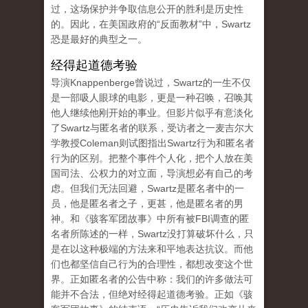
过，这场保护并争取信息公开的胜利是历史性
的。因此，在美国政府的“反面教材”中，Swartz
恐是最好的典型之一。
经得起道德考验
导演Knappenberge曾说过，Swartz的一生不仅
是一部吸人眼球的电影，更是一种召唤，召唤其
他人继续他刚开始的事业。但影片似乎有意淡化
了Swartz与匿名者的联系，受访者之一麦吉尔大
学教授Coleman则试图指出Swartz行为和匿名者
行为的区别。把整个事件个人化，把个人放在美
国司法、公权力的对立面，导演想必有自己的考
虑。但我们无法回避，Swartz是匿名者中的一
员，他是匿名者之子，更甚，他是匿名者的男
神。和《骇客军团故事》中所有被FBI调查的匿
名者所陈述的一样，Swartz没打算破坏什么，只
是在以这种极端的方法来和平地表达抗议。而他
们也都坚信自己行为的合理性，都想改变这个世
界。正如匿名者的公告中称：我们的许多做法可
能并不合法，但绝对经得起道德考验。正如《骇