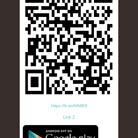
https://tr.im/hN4K9
Link 2
standard-icon-googleplay-app-store.png