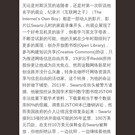
无论是对斯沃茨的追随者，还是对第一次听说他
名字的观众，纪录片《互联网之子》（The
Internet’s Own Boy）都是一部动人的影片。影
片以Swartz儿时的家庭录像开头，向观众展现了
一个好奇且机灵的孩子，倒着学习英文字母表，
不断尝试新的可能。他的天赋在少年时期得到了
更多的展现：创办开放图书馆(Open Library)，
参与构建知识共享(Creative Commons)协议，只
为推进网络信息自由共享。19岁出手Reddit所持
股份更让他成为目光焦点。然而这颗网络新星对
创业路并没什么兴趣，转身去做呼吁网络资源共
享与信息自由的活动家。这个转身，为他的命运
转折做下铺垫。2011年，Swartz在街头被警方逮
捕。他被指控从美国学术期刊数字图书馆JSTOR
非法批量下载学术资料，下载量相当于整个数据
库80%的馆藏。调查后JSTOR本已撤销诉讼，然
而美国政府的介入让情况变得复杂起来：Swartz
接到13项控诉并面临可能的35年监禁、100万美
元罚款。在支付10万美元保释金后Swartz被释
放，但他拒绝认罪，一边抗辩，一边继续着他推