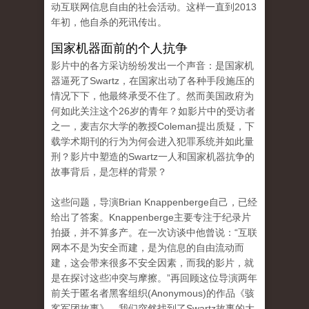
动互联网信息自由的社会活动。这样一直到2013
年初，他自杀的死讯传出。
国家机器面前的个人抗争
影片中的各方采访纷纷发出一个声音：是国家机
器逼死了Swartz，在国家出动了各种手段施压的
情况下下，他最终承受不住了。然而美国政府为
何如此关注这个26岁的青年？如影片中的受访者
之一，麦吉尔大学的教授Coleman提出质疑，下
载学术期刊的行为为何会进入犯罪系统并如此量
刑？影片中塑造的Swartz一人和国家机器抗争的
故事背后，是怎样的背景？
这些问题，导演Brian Knappenberge自己，已经
给出了答案。Knappenberge主要专注于纪录片
拍摄，并不算多产。在一次访谈中他曾说：“互联
网本不是为安全而建，是为信息的自由流动而
建，这会带来很多不安全因素，而我的影片，就
是在探讨这些冲突与摩擦。”再回顾这位导演两年
前关于匿名者黑客组织(Anonymous)的作品《骇
客军团故事》，我们突然找到了Swartz故事的大