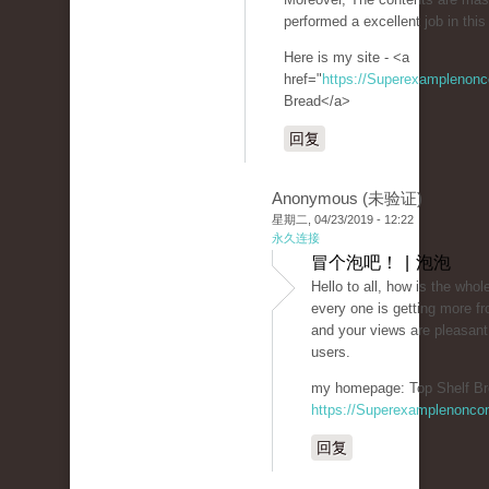
performed a excellent job in this
Here is my site - <a
href="
https://Superexamplenon
Bread</a>
回复
Anonymous (未验证)
星期二, 04/23/2019 - 12:22
永久连接
冒个泡吧！ | 泡泡
Hello to all, how is the whole
every one is getting more fr
and your views are pleasant
users.
my homepage: Top Shelf Br
https://Superexamplenonco
回复