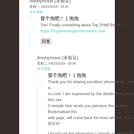
Anonymous (未验证)
星期一, 04/22/2019 - 23:22
永久连接
冒个泡吧！ | 泡泡
Yes! Finally something about Top SHelf Bread -
https://Superexamplenoncontext.com
.
回复
Anonymous (未验证)
星期二, 04/23/2019 - 00:04
永久连接
冒个泡吧！ | 泡泡
Thank you for sharing excellent informations. You
is
so cool. I am impressed by the details that you h
this site.
It reveals how nicely you perceive this subject.
Bookmarked this
web page, will come back for more articles. You, 
ROCK!
I found just the information I already searched all