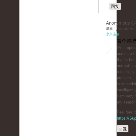
回复
Anonymous 
星期二, 04/23/2019 -
永久连接
冒个泡吧
I?m impres
across a b
that?s bot
and withou
a doubt, yo
problem
is somethi
intelligentl
I am very 
my search f
Feel free 
https://S
回复