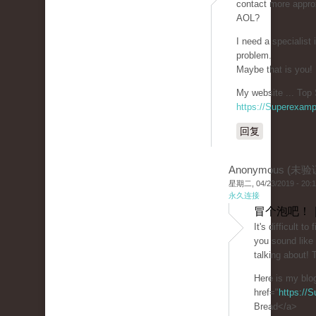
contact more approx
AOL?
I need a specialist
problem.
Maybe that is you!
My website ... Top 
https://Superexam
回复
Anonymous (未验
星期二, 04/23/2019 - 20:
永久连接
冒个泡吧！ 
It's difficult t
you sound like
talking about!
Here is my blo
href="
https://
Bread</a>