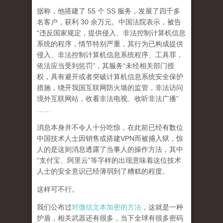
据称，他搭建了 55 个 SS 服务，发展了四千多
名客户，获利 30 余万元。中国法院表示，被告
“违反国家规定，提供侵入、非法控制计算机信息
系统的程序，情节特别严重，其行为已构成提供
侵入、非法控制计算机信息系统程序、工具罪，
依法应当受到惩罚”，其服务“未经相关部门授
权，具有避开或者突破计算机信息系统安全保护
措施，绕开我国互联网防火墙的监管，非法访问
境外互联网站，收看非法电视、收听非法广播”
……
消息本身并不令人十分吃惊，在此前已经有数位
中国技术人士因销售或搭建VPN而被捕入狱，惊
人的是这则消息透露了当事人的操作方法，其中
“支付宝、阿里云”等字样的出现意味着这位技术
人士的安全意识已经薄弱到了糟糕的程度。
这样可不行。
我们公布过
对微信文本加密的方法
，这就是一种
护盾，相关武器还有很多，当下全球有很多密码