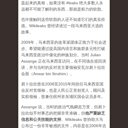
盖起来的真相，如果没有 #leaks 绝大多数人永
远都不可能了解到的东西，那就是权力的软肋。
也许接触到这些软肋的人还不知道它们的真实价
值。Wikileaks 曾经讲述过一段马来西亚大选的
故事。
2009年，马来西亚的改革派团体正致力于社会进
步。希望能通过提高国内语言和族群多元性打破
马来西亚政治中僵化的种族划分。当时 Julian
Assange 正在马来西亚访问，在不同场合巡回演
讲，并与当时的反对党主要领袖安瓦尔易卜拉欣
会面（Anwar bin Ibrahim）。
易卜拉欣曾在2008至2015年间担任马来西亚国
会反对党领袖，也是人民公正党创党人，顾问及
实权领袖，曾兼任槟州峇东埔区国会议员多年。
Assange 说，当时的政治气氛瞬息万变，但易卜
拉欣似乎对事态的把握非常准确，但
他严重缺乏
信息和公关技能的支持
。Wikileaks 曾协助大马
公布过一份非常敏感的文件，内容是在2006年吉