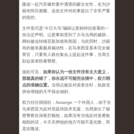
隆波一起汽车爆炸案中遇害的蒙古女性，名为沙
丽布阿旦都雅。这份文件对此事提出了非常严重
的指控。
文件形式是“今日大马”编辑让惹柏特拉签署的一
份法定声明。让惹事前受到了大马当局的威胁，
网站被迫转移至新加坡和美国，与此同时，沙丽
布的被杀案极具煽动性，在马来西亚基本完全被
禁言，只要有人敢在集会上提起这件事，当局立
刻会派来防暴警察。
据此可见，
如果你认为一份文件没有太大意义，
那就真的错了，你永远不可能完全猜中，权力弱
点的准确位置
。
当弱点被反对派拿住时，执政党
拼命维稳的天平就会倾斜。
权力往往很猖狂，Assange 一个外国人，由于在
马来西亚为反对党提供技术支援，当局派出了秘
密警察在深夜拦截他，如果没有当地反对派勇敢
相助的话，今天关押他的地方可能不是伦敦，而
是吉隆波。