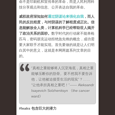
命不是印刷机和宣传单的革命，而是人民利用科
技分享观点和信息、公开表达自我的革命。
威权政府深知如何
通过阴谋论来强化自我
，而人
民的反抗程度，与对阴谋的了解程度成正比。信
息能解放全人类，计算机科学已经帮助世人揭开
了政治关系的面纱
。
数字时代的行动家不能单枪
匹马，密码朋克运动拒绝急先锋的概念，成功需
要大家联手才能实现。首先要做的就是让人们明
白其中的意义，这就是本网两篇系列文章的目
的。
“真相之重能够将人沉至海底，真相之重
能够压断你的肋骨。要不然我不要告诉
他，让他被迫接受生活的现实”？……
“让他承担真相之重吧！”—— Aleksandr
Isayevich Solzhenitsyn 《the cancer
ward》
#leaks 包含巨大的潜力