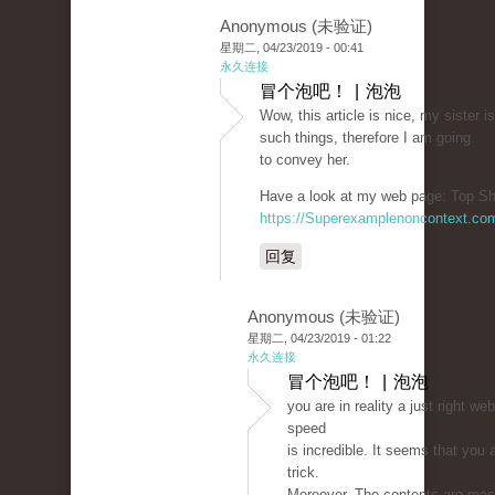
Anonymous (未验证)
星期二, 04/23/2019 - 00:41
永久连接
冒个泡吧！ | 泡泡
Wow, this article is nice, my sister i
such things, therefore I am going
to convey her.
Have a look at my web page: Top Sh
https://Superexamplenoncontext.co
回复
Anonymous (未验证)
星期二, 04/23/2019 - 01:22
永久连接
冒个泡吧！ | 泡泡
you are in reality a just right w
speed
is incredible. It seems that you 
trick.
Moreover, The contents are mas