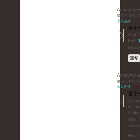
Anonymou
星期三, 04/24/20
永久连接
冒个
Yes! F
href="
Bread
回复
Anonymou
星期三, 04/24/20
永久连接
冒个
you ar
is ama
It kind
Also, 
wonder
Here i