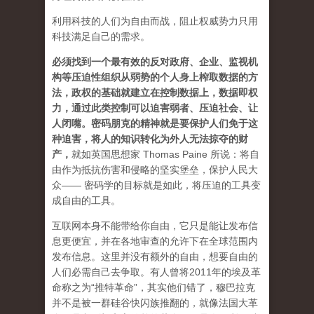
利用科技的人们为自由而战，阻止权威势力只用
科技满足自己的需求。
必须找到一个最有效的反对政府、企业、监视机
构等压迫性组织从弱势的个人身上榨取数据的方
法，政权的基础就建立在控制数据上，数据即权
力，通过此类控制可以迫害弱者、压迫社会、让
人闭嘴。密码朋克的精神就是要保护人们免于这
种迫害，将人的知识转化为外人无法掠夺的财
产
，
就如英国思想家 Thomas Paine 所说：将自
由作为抵抗伤害和侵略的坚实堡垒，保护人民大
众—— 密码学的目标就是如此，将压迫的工具变
成自由的工具。
互联网本身不能带给你自由，它只是能让发布信
息更便宜，并在各地审查的允许下在全球范围内
发布信息。这里并没有额外的自由，想要自由的
人们必需自己去争取。有人曾将2011年的埃及革
命称之为“推特革命”，其实他们错了，穆巴拉克
并不是被一群硅谷快闪族推翻的，就像法国大革