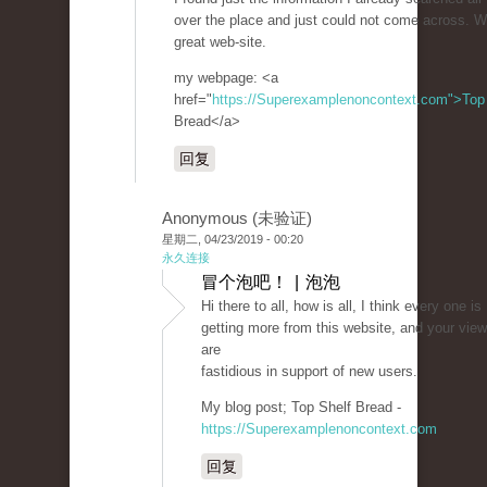
over the place and just could not come across. W
great web-site.
my webpage: <a
href="
https://Superexamplenoncontext.com">Top
Bread</a>
回复
Anonymous (未验证)
星期二, 04/23/2019 - 00:20
永久连接
冒个泡吧！ | 泡泡
Hi there to all, how is all, I think every one is
getting more from this website, and your vie
are
fastidious in support of new users.
My blog post; Top Shelf Bread -
https://Superexamplenoncontext.com
回复