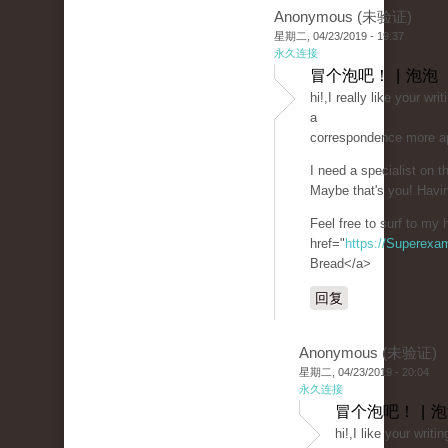
Anonymous (未验证)
星期二, 04/23/2019 - 19:37
永久连接
冒个泡吧！ | 泡泡
hi!,I really like your wr
a
correspondence more a
I need a specialist on 
Maybe that's you! Havin
Feel free to surf to my
href="
https://Superexa
Bread</a>
回复
Anonymous (未验证)
星期二, 04/23/2019 - 20:04
永久连接
冒个泡吧！ | 
hi!,I like your writi