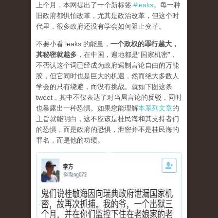
上个月，本网提出了一个新标签
#leaks
。每一种
旧政府都惧怕改革，尤其是政治改革，但这个时
代里，很多政府还没有学会如何阻止变革。
不要小看 leaks 的能量，
一个政权的罪行越大，
其秘密就越多
，在中国，遍地都是“国家机密”，
不否认这个词已经成为政府遏制言论自由的万能
胶，但它同时也是巨大的机遇，然而绝大多数人
学会的只有绕避，而没有挑战。就如下图这条
tweet，其中不仅表达了对当局言论的反驳，同时
也暴露出一种恐惧。如果您能理解
本系列文章
的
主旨就能明白，这不应该是桂民海和其支持者们
的恐惧，而是政府的恐惧，泄密并不是桂民海的
罪名，而是他的功绩。