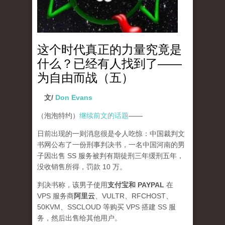
这个时代真正的力量究竟是
什么？已经有人找到了——
为自由而战（五）
文/
Don Evans
（泡泡特约）
继续前文的话题
——
日前出现的一则消息很是令人吃惊：中国裁判文
书网公布了一份刑事判决书，一名中国河南的男
子因出售 SS 服务被判有期徒刑三年缓刑五年，
没收销售所得，罚款 10 万。
判决书称，该男子使用
支付宝和 PAYPAL
在
VPS 服务商
阿里云
、VULTR、RFCHOST、
50KVM、SSCLOUD 等购买 VPS 搭建 SS 服
务，然后出售给其他用户。