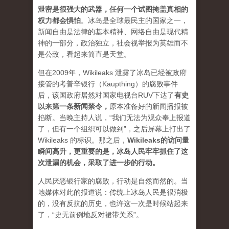
泄密是很强大的武器，任何一个试图掩盖真相的
权力都会惧怕
。
冰岛是全球最民主的国家之一，
新闻自由是法律的基本精神、网络自由是现代精
神的一部分，政治独立，社会视举报为英雄而不
是公敌，看起来简直是天堂。
但在2009年，Wikileaks 泄露了冰岛已经被政府
接管的考普辛银行（Kaupthing）的腐败事件
后，该国政府居然对国家电视台RUV下达了
有史
以来第一条新闻禁令
，
原本准备好的新闻播报被
掐断。当晚主持人说，“我们无法为观众奉上报道
了，但有一个组织可以做到”，之后屏幕上打出了
Wikileaks 的标识。那之后，
Wikileaks的访问量
瞬间高升，更重要的是，冰岛人民牢牢抓住了这
次泄漏的机会，采取了进一步的行动。
人民厌恶银行家的腐败，行动是自然而然的。当
地媒体对此的报道说：传统上冰岛人民是很消极
的，没有反抗的历史，也许这一次是时候站起来
了，“史无前例地反对裙带关系”。