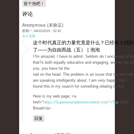
冒个泡吧！
评论
Anonymous (未验证)
星期一, 04/22/2019 - 22:42
永久连接
这个时代真正的力量究竟是什么？已经有人找到
了——为自由而战（五） | 泡泡
I?m amazed, I have to admit. Seldom do I encounter a bl
that?s both equally educative and engaging, and let me tel
you, you have hit the
nail on the head. The problem is an issue that too few folk
are speaking intelligently about. I am very happy that I
found this in my search for something relating to this.
Here is my web page; <a
href="
https://Superexamplenoncontext.com">Top
Shelf
Bread</a>
回复