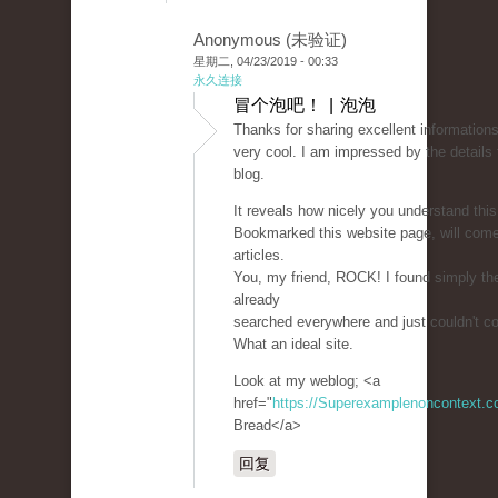
Anonymous (未验证)
星期二, 04/23/2019 - 00:33
永久连接
冒个泡吧！ | 泡泡
Thanks for sharing excellent informations
very cool. I am impressed by the details 
blog.
It reveals how nicely you understand this
Bookmarked this website page, will com
articles.
You, my friend, ROCK! I found simply the
already
searched everywhere and just couldn't c
What an ideal site.
Look at my weblog; <a
href="
https://Superexamplenoncontext.
Bread</a>
回复