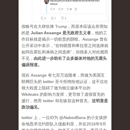
假账号在大肆吹捧 Trump，而原本应该众所周知
的是
Julian Assange 是无政府主义者
，他的工
作目标就是揭示一切权贵的阴暗。Assange 曾在
公开采访中表示，“在特朗普和希拉里之间选择就
如同在霍乱和淋病之间选择”，但很多人对此视而
不见，
由此进一步助长了众多媒体对他的无厘头
偏误报道。
现在 Assange 有七百万追随者，而做为美国互
联网巨头的 twitter 至今拒绝给他认证，这不仅在
很大程度上阻碍了做为独立媒体平台的
Wikileaks 的影响力发挥，更导致了虚假冒充的
盛行，然而 twitter 却在纵容这种冒充。
这明显是
政治偏见。
twitter 上，一位ID为 @AlabedBana 的小女孩拼
命地恳求北约部队入侵叙利亚，并在2016年9月