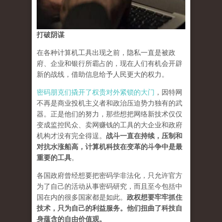
打破阴谋
在各种计算机工具出现之前，隐私一直是被政
府、企业和银行所霸占的，现在人们有机会开辟
新的战线，借助信息给予人民更大的权力。
密码朋克们撬开了权贵对外紧锁的大门
，因特网
不再是商业投机主义者和政治压迫势力独有的武
器。正是他们的努力，那些想把网络新技术仅仅
变成监控民众、卖网赚钱的工具的大企业和政府
机构才没有完全得逞。
战斗一直在持续，压制和
对抗水涨船高，计算机科技在变革的斗争中是最
重要的工具
。
各国政府曾经想要把密码学非法化，只允许官方
为了自己的活动从事密码研究，而且至今包括中
国在内的很多国家都是如此。
政权想要牢牢抓住
技术，只为自己的利益服务。他们扭曲了科技自
身蕴含的自由价值观。