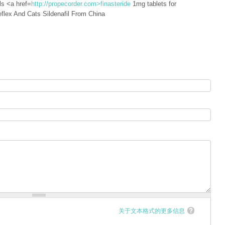
ls <a href=
http://propecorder.com>finasteride
1mg tablets for
flex And Cats Sildenafil From China
关于文本格式的更多信息