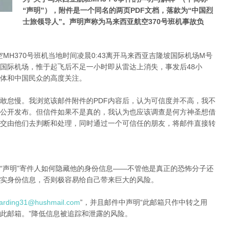
“声明”），附件是一个同名的两页PDF文档，落款为“中国烈
士旅领导人”。声明声称为马来西亚航空370号班机事故负
空MH370号班机当地时间凌晨0:43离开马来西亚吉隆坡国际机场M号
都国际机场，惟于起飞后不足一小时即从雷达上消失，事发后48小
体和中国民众的高度关注。
敢怠慢。我浏览该邮件附件的PDF内容后，认为可信度并不高，我不
公开发布。但信件如果不是真的，我认为也应该调查是何方神圣想借
交由他们去判断和处理，同时通过一个可信任的朋友，将邮件直接转
。
“声明”寄件人如何隐藏他的身份信息——不管他是真正的恐怖分子还
实身份信息，否则极容易给自己带来巨大的风险。
warding31@hushmail.com
”，并且邮件中声明“此邮箱只作中转之用
此邮箱。”降低信息被追踪和泄露的风险。