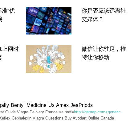
准“优
你是否应该远离社
务
交媒体？
像上网时
微信让你驻足，推
套
特让你移动
gally Bentyl Medicine Us Amex JeaPriods
at Guide Viagra Delivery France <a href=
http://gaprap.com>generic
Keflex Cephalexin Viagra Questions Buy Avodart Online Canada