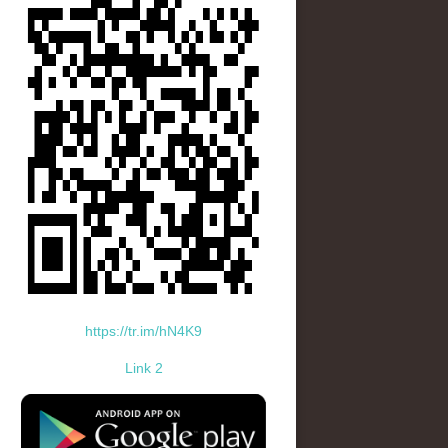
https://tr.im/hN4K9
Link 2
standard-icon-googleplay-app-store.png