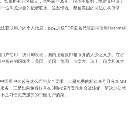
。如果所有罪名成立，他将获刑35年。报道中提到，德雷克申请了
匿名与一位叫戈尔曼的记者联系。这些情况，都被美国的司法机构所掌
无法获取用户的个人信息，如先加载TOR匿名代理后再使用Hushmail
合中国用户使用，统计却发现，国内用这款邮箱服务的人少之又少。在谷
位的用户所在的国家为：美国、英国、德国、加拿大、瑞士、印度和澳大
中国用户未必有这么强的安全要求；二是免费的邮箱账号只有25MB
收信服务；三是如果免费账号在3周内没有登录则会被注销。解决办法就
然不是习惯免费服务的中国用户的菜。