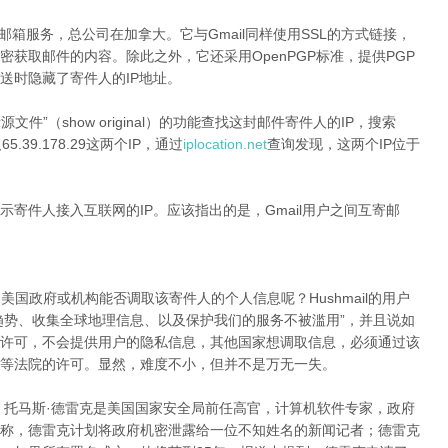
的邮箱服务，总公司在加拿大。它与Gmail同样使用SSL的方式链接，
获取邮件的内容。除此之外，它还采用OpenPGP标准，提供PGP
送时隐藏了寄件人的IP地址。
文件”（show original）的功能查找这封邮件寄件人的IP，搜索
01及65.39.178.29这两个IP，通过
iplocation.net
查询发现，这两个IP位于
寄件人接入互联网的IP。应该指出的是，Gmail用户之间互寄邮
，美国政府或机构能否调取该寄件人的个人信息呢？Hushmail的用户
场趋势、收集全球地理信息、以及保护我们的服务不被滥用”，并且说如
许可，不会提供用户的隐私信息，其他国家想调取信息，必须通过该
等法院的许可。显然，难度不小，但并不是万无一失。
例，托马斯·德雷克是美国国家安全局前任高官，计算机软件专家，政府
称，德雷克计划将政府机密泄露给一位不知姓名的新闻记者；德雷克