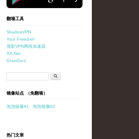
翻墙工具
ShadowVPN
Your Freedom
倩影VPN网络加速器
XX-Net
GranGorz
搜索表单
搜索
镜像站点 （免翻墙）
泡泡
镜像
#1
泡泡
镜像#2
热门文章