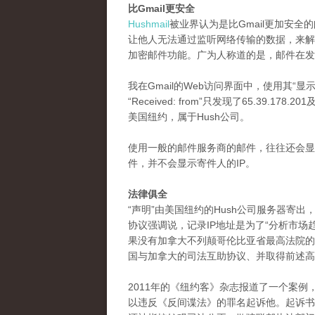
比Gmail更安全
Hushmail
被业界认为是比Gmail更加安全
让他人无法通过监听网络传输的数据，来解密
加密邮件功能。广为人称道的是，邮件在发
我在Gmail的Web访问界面中，使用其“显示源
“Received: from”只发现了65.39.178.2
美国纽约，属于Hush公司。
使用一般的邮件服务商的邮件，往往还会显示
件，并不会显示寄件人的IP。
法律俱全
“声明”由美国纽约的Hush公司服务器寄出
协议强调说，记录IP地址是为了“分析市
果没有加拿大不列颠哥伦比亚省最高法院的
国与加拿大的司法互助协议、并取得前述高
2011年的《纽约客》杂志报道了一个案
以违反《反间谍法》的罪名起诉他。起诉书