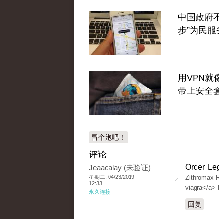
中国政府不
步”为民服
用VPN就
带上安全
冒个泡吧！
评论
Order Le
Jeaacalay (未验证)
星期二, 04/23/2019 -
Zithromax R
12:33
viagra</a> 
永久连接
回复