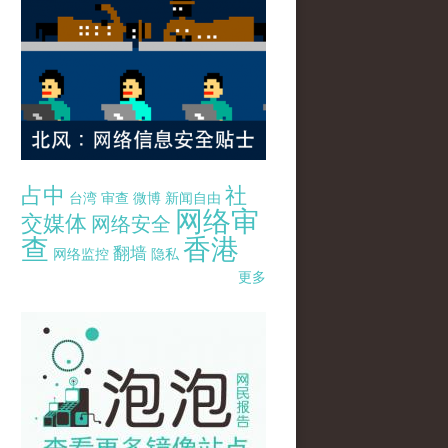
占中
社
台湾
审查
微博
新闻自由
网络审
交媒体
网络安全
查
香港
翻墙
网络监控
隐私
更多
pao-pao-banner-mirror-site-120814.jpg