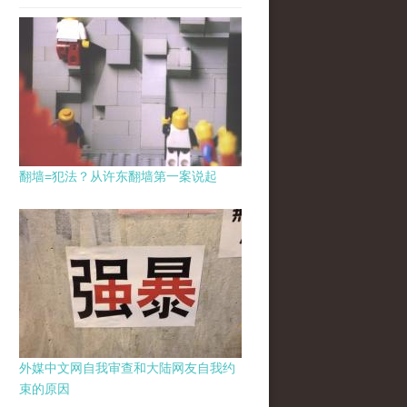
翻墙=犯法？从许东翻墙第一案说起
外媒中文网自我审查和大陆网友自我约
束的原因