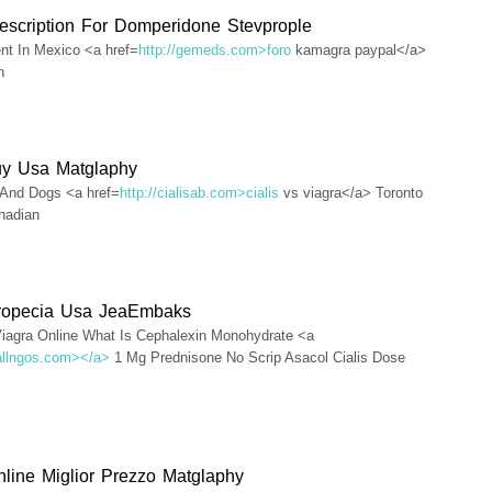
escription For Domperidone Stevprople
t In Mexico <a href=
http://gemeds.com>foro
kamagra paypal</a>
n
uy Usa Matglaphy
 And Dogs <a href=
http://cialisab.com>cialis
vs viagra</a> Toronto
nadian
ropecia Usa JeaEmbaks
iagra Online What Is Cephalexin Monohydrate <a
/allngos.com></a>
1 Mg Prednisone No Scrip Asacol Cialis Dose
nline Miglior Prezzo Matglaphy