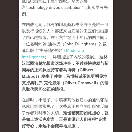
批报纸出现在了整个西欧。今天的格
言"technology drives dis­tribution"，其实早有先
例。
在内战期间，既有的印刷商和书商并不是唯一可
以发行报纸的人：那些来自底层的工匠们也出版
了自己的报纸。在十六世纪四十年代的四年间，
一位名叫约翰·迪林汉（John Dillingham）的裁
缝出版了“中等情报报”（
Moderate
Intelligencer
），详细报道了内战的发展。
迪林
汉试图清楚地报道这场冲突，不过很快他就与新
闻界的正式执照持有者马博特（Gilbert
Mabbot）发生了冲突，马博特试图以更明显地
支持奥利弗·克伦威尔（Oliver Cromwell）的信
息取代民间公正的情报
。
在那时，小册子、手稿和其他较短小的通讯张贴
纸就已经很常见了，这些真正独立的出版物反映
了作者对时事的关切。
难怪精英们如此担心，就
是如上述沃克所言，正是资讯让人们变得“充满
好奇心，永远不会谦卑地屈服”。