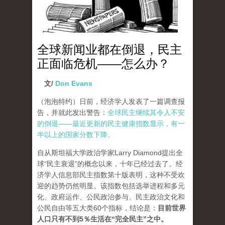
全球新闻业都在倒退，民主
正面临危机——怎么办？
文/
Don Evans
（泡泡特约）
日前，经济学人发表了一篇调查报
告，并就此发出警告：
全球民主继续其令人不安
的倒退——最近更新的民主健康指数显示，有一
半以上的国家分数下降。
自从斯坦福大学政治学家Larry Diamond提出全
球“民主衰退”的概念以来，十年已经过去了。经
济学人信息部民主指数第十版表明，这种不受欢
迎的趋势仍然明显。该指数包括选举进程和多元
化、政府运作、公民政治参与、民主政治文化和
公民自由等五大类60个指标，结论是：
目前世界
人口只有不到5％生活在“完全民主”之中。