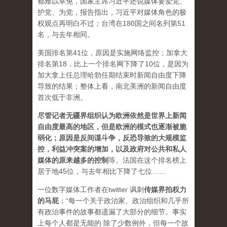
都难以幸免，国家主席习近平还说媒体要爱党、
护党、为党，报告指出，习近平对媒体角色的极
权观点再明白不过；台湾在180国之间名列第51
名，与去年相同。
美国排名第41位，原因是实施网络监控；加拿大
排名第18，比上一个排名网下降了10位，是因为
加大拿上任总理哈勃任期结束时新闻自由度下降
导致的结果；整体上看，南北美洲的新闻自由度
首次低于非洲。
尽管记者无疆界组织认为欧洲依然是世界上新闻
自由度最高的地区，但是欧洲的模式也逐渐被脆
弱化；原因是反间谍斗争，反恐导致的大规模监
控，利益冲突案的增加，以及政府对公共和私人
媒体的原来越多的控制
等。法国在这个排名榜上
居于地45位，与去年相比下降了七位……
一位数字媒体工作者在twitter 讽刺
传媒界拍权力
的马屁
：“每一个关于政治家、政治组织和几乎所
有政治事件的故事都遗漏了大部分的细节。事实
上每个人都是无能的 除了少数例外，但每一个故