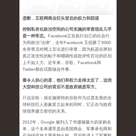
垄断，互联网商业巨头背后的权力和阴谋
控制私有化政治空间的公司实施的审查现在几乎
是一种常态
。
Facebook正在执行自己的社会行
为和政治“法律”，去年Facebook 又招募了3000
名审查员对网上言论进行审查，因为机器在辨别
真正攻击性的帖子和嘲讽性或批评性言论的区别
上不如人力。近年来，谷歌、Facebook和
Twitter都在试图做这件事。
最令人担心的是，他们和权力走得太近了，这些
大型科技公司的背后不是政府就是军方。
只说谷歌：就在施密特的谷歌作为过度友善的全
球科技巨人形象竖立起来的同时，它正在与政府
情报界建立密切的关系。
2012年，Google 被列入了华盛顿最大的采购名
单，这个名单通常是由美国商会、军事承包商和
石油碳排放大亨所独占的。而谷歌进入了军事航