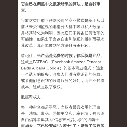
它自己在调整中文搜索结果的算法，是自我审
查。
谷歌这类巨型互联网公司的商业模式是基于从以
前从未受到监视的那部分人群中吸取私人数据，
并将其转化为利润，因此它们不具备任何改革的
可能性，如果出于言论自由和隐私的维护而要求
其改革，真正能做到的方法只有杀死它。
请记住，
当产品是免费的时候，你我就是产品
。
这就是FATBAG（Facebook Amazon Tencent
Baidu Alibaba Google）的基本商业模式：创建
一个诱人的服务，收集人们没有意识到的信息。
或者他们意识到的只是服务的好处，而并不知道
成本。这就是数字极权。
数据即权力。
每一种审查都是罪恶，当权者最喜欢用的理由
是：洗钱、毒品、恐怖主义和儿童色情，被言论
自由倡导者讽其为“信息末日启示录”的四骑士。
而
如今，它已经变成“六骑士”了：增添了假新闻