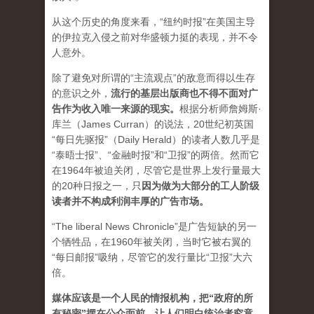
从这个历史的角度来看，“纽约时报”在美国主导
的伊拉克入侵之前对华盛顿力挺的表现，并不令
人意外。
除了避免对所谓的“主流观点”的敌意而得以生存
的意识之外，
流行的基层出版商也不得不面对广
告作为收入唯一来源的现实。
根据分析师詹姆斯·
库兰（James Curran）的说法，20世纪初英国
“每日先驱报”（Daily Herald）的读者人数几乎是
“泰晤士报”、“金融时报”和“卫报”的两倍。然而它
在1964年被迫关闭，尽管它是世界上发行量最大
的20种日报之一，
只
因为做为大部分的工人阶级
读者并不构成利润丰厚的广告市场。
“The liberal News Chronicle”是广告短缺的另一
个牺牲品，在1960年被关闭，当时它被右翼的
“每日邮报”吸纳，尽管它的发行量比“卫报”大六
倍。
媒体应该是一个人民的情报机构，把“政府的所
有秘密”摆在公众面前，让人们明白统治者究竟