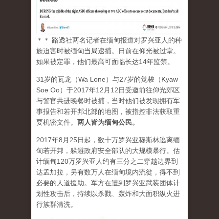
＊＊ 路透社两名记者在缅甸报道对罗兴亚人的种
族迫害时被缅甸当局逮捕。日前在仰光被过堂。
如果被定罪，他们最高可面临长达14年监禁。
31岁的瓦龙（Wa Lone）与27岁的觉梭（Kyaw
Soe Oo）于2017年12月12日受邀前往仰光郊区
与警官共进晚餐时被捕，当时他们被发现拥有军
事报告和若开邦北部的地图，被指控非法获取重
要机密文件。
两人皆为缅甸公民。
2017年8月25日起，数十万罗兴亚穆斯林逃离缅
甸若开邦，躲避政府安全部队的大规模暴行。估
计缅甸120万罗兴亚人约有三分之二穿越边界到
达孟加拉，另有数万人在缅甸境内流徙，得不到
必要的人道援助。军方在遭到罗兴亚武装团体计
划性攻击后，持续以杀戮、轰炸和大面积纵火进
行族群清洗。