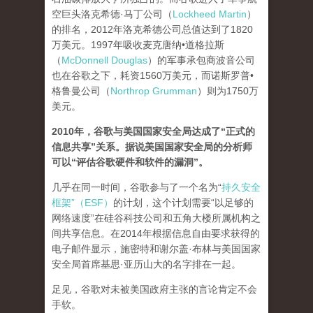
空巨头洛克希德·马丁公司（
Lockheed Martin
）
的排名，2012年洛克希德公司总值达到了1820
万美元。1997年吸收麦克唐纳•道格拉斯
（
McDonnell Douglas
）的军事承包商波音公司
也在谷歌之下，耗资1560万美元，而诺斯罗普•
格鲁曼公司（
Northrop Grumman
）则为1750万
美元。
2010年，谷歌与美国国家安全局达成了“正式的
信息共享”关系。据说美国国家安全局的分析师
可以“评估谷歌硬件和软件的漏洞”。
几乎在同一时间，谷歌参与了一个名为“
持久安全
框架”（ESF）
的计划，这个计划需要“以足够的
网络速度”在硅谷科技公司和五角大楼所属机构之
间共享信息。在2014年根据信息自由要求获得的
电子邮件显示，施密特和谢尔盖·布林与美国国家
安全局首席基思·亚历山大的名字排在一起。
足见，谷歌对未被美国政府主张的言论肯定不会
手软。