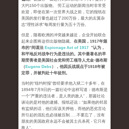
大约150个出版物。 劳工运动的新闻当时非常受
欢迎，即使在第一次世界大战之前，它的报纸在
美国的发行量也超过了200万份，最大的左翼杂
志“理性诉求”每周发行量为五十万份。
但是，随着欧洲的冲突越来越近，企业开始联合
起来企图将这些出版物隐藏。
在美国，1917年颁
布的“间谍法
Espionage Act of 1917
”认为，
和平地反对战争行为是违法的。其中最著名的早
期受害者是美国社会党和劳工领导人尤金·德布斯
（
Eugene Debs
），他因反战观点于1918年被
定罪，并被判处十年徒刑。
当时的“纽约时报”曾经要求他入狱二十多年，在
1894年7月9日的一篇社论中这样写道：德布斯是
一个“严重的违法者，是人类的敌人”，那篇社论
谈论的是对他的逮捕。报纸还说：“如果他的邻居
有监狱的话，他们应该关押他，而他的恶劣言论
所引起的混乱也必须被压制......不要忘了，没有
朋友的美国政府永远不会被其士兵杀死 - 它只有
敌人“。