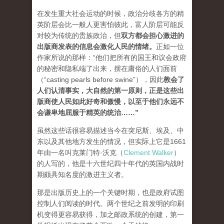
在发生重大社会运动的时候，政治分歧各方的精
英阶层会比一般人更害怕彼此，富人阶层可能反
对较为传统的贵族政治，但
双方都会担心激进的
出版商发表的信息会激化人民的情绪
。
正如一位
作家所说的那样：“他们把所有的国王和议会政府
的秘密和隐私端了出来，摆在庸俗的人们面前
（“casting pearls before swine”），因此
教会了
人们认清事实，大自然的第一原则，正是这些出
版商使人民如此好奇和傲慢，以至于他们永远不
会谦卑地屈服于精英的统治…
…”
虽然这些话很容易描述当今在突尼斯、埃及、中
东以及其他地方发生的情况，但实际上它是1661
年由一名叫克莱门特·沃克（
Clement Walker
）
的人写的，他是十六世纪四十年代的英国内战时
期颇具知名度的激进主义者。
那是出版历史上的一个关键时期，也是政府试图
控制人们阅读的时代。两个世纪之前发明的印刷
机变得更容易获得，加之邮政系统的创建，第一