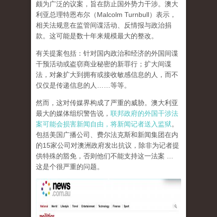
颇为广泛的议案，旨在防止国外势力干涉。澳大
利亚总理特恩布尔（Malcolm Turnbull）表示，
相关法规意在监管间谍活动、反情报与政治捐
款。这可能是数十年来规模最大的整改。
有关提案包括：针对国内政治和经济的外国间谍
干预活动或盗窃商业秘密的新罪行；扩大间谍
法，对象扩大到拥有或接收敏感信息的人，而不
仅仅是传递信息的人……等等。
然而，这对传媒界构成了严重的威胁。澳大利亚
最大的媒体组织警告说，
联邦政府的外国干涉法
案可能会损害新闻自由，将新闻记者送入监狱
。
包括美国广播公司、费尔法克斯和新闻集团在内
的15家公司对澳洲政府发出抗议，除非为记者提
供特殊的豁免，否则他们不能支持这一法案 …
这是个很严重的问题。