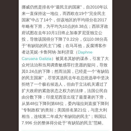
挪威仍然是排名中“最民主的国家”，自2010年以
来一直保持这一地位，而西欧在19个“完全民主
国家”中占了14个，但该地区的平均得分在2017
年略有下滑，为平均为10点的8.38点；西班牙政
府试图在去年10月1日终止加泰罗尼亚独立公
投，导致该国得分下降了0.22分，仅以0.08分高
于“有缺陷的民主”门槛；在马耳他，反腐博客作
者达芙妮·卡鲁阿纳·加利济亚（
Daphne
Caruana Galizia
）被莫名其妙的谋杀，引发了大
众对法治和当局调查敏感罪行意愿的疑问，导致
其0.24点的下降；然而法国，已经是一个“有缺陷
的民主国家”，尽管其选民去年在总统选举中坚决
拒绝了一个极右候选人，但由于立法机关通过了
扩大政府的紧急状态之权力的法律，法国公民自
由分数下降；印度尼西亚出现了最显著的下滑，
从第48位下降到第68位，委内瑞拉则直接下降到
“专制政权”的类别；美国排名第21位，与意大利
相当，连续第二年成为“有缺陷的民主”；韩国以
7.996 分的整体得分处于“有缺陷的民主”范畴。