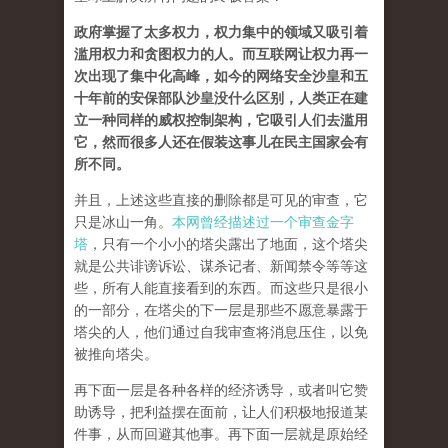
政府掌握了太多权力，权力集中的领域又吸引着
滥用权力和贪图权力的人。而互联网让权力再一
次出现了集中化高峰，如今的网络安全沙皇和五
十年前的安保部队沙皇没什么区别，人类正在建
立一种同样的威权控制架构，它吸引人们去滥用
它，然而很多人还在假装这事儿在民主国家会有
所不同。
并且，上述这些直接的删除都是可见的审查，它
只是冰山一角。
本网曾经描述过一个审查金字
塔
，只有一个小小的塔尖露出了地面，这个塔尖
就是公共诽谤诉讼、谋杀记者、新闻禁令等等这
些，所有人能直接看到的东西。而这些只是很小
的一部分，在塔尖的下一层是那些不愿意暴露于
塔尖的人，他们通过自我审查将消息压住，以免
被推向塔尖。
再下面一层是各种各样的经济诱导，或者叫它赞
助诱导，把利益摆在面前，让人们积极地报道某
件事，从而回避其他事。再下面一层就是原始经