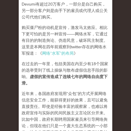
Devumi有超过20万客户，一部分是自己购买，
另一部分客户则是由手下的雇员或代理人或公关
公司代他们购买。
购买僵尸粉的动机是宣传，激发马太效应。相比
下更可怕的是另一种宣传——网络水军，它通过
有目的的制造舆论、伪造民意，破坏民主制度。
这里是本网在四年前观察到twitter存在的网络水
军报道：《
网络“水军”的布局
》
在过去的一年里，包括美国在内至少有18个国家
的选举受到了线上操纵与散布虚假信息手段的影
响。
虚假的宣传造成了连续七年的网络自由度下
滑。
近年来，各国政府发现用“众包”的方式开展网络
信息安全工作，能获得更好的效果，且可以避免
直接责任。即使是经验丰富的观察家，也难以将
政府宣传与实际的民间民族主义言论区分开来。
比如中国，政府长期聘用国家雇员来引导网络舆
论，但现在他们只是一个庞大生态系统的一小部