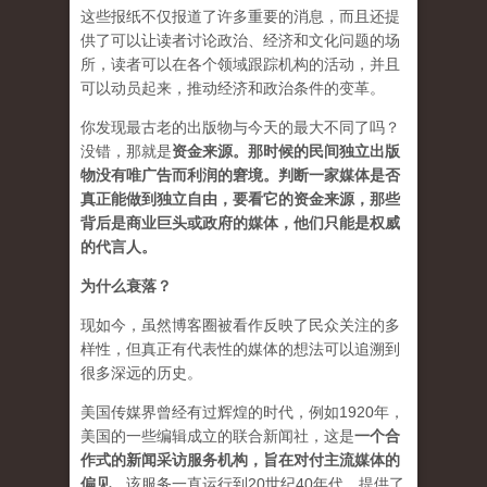
这些报纸不仅报道了许多重要的消息，而且还提
供了可以让读者讨论政治、经济和文化问题的场
所，读者可以在各个领域跟踪机构的活动，并且
可以动员起来，推动经济和政治条件的变革。
你发现最古老的出版物与今天的最大不同了吗？
没错，那就是
资
金来源
。
那时候的民间独立出版
物没有唯广告而利润的窘境。判断一家媒体是否
真正能做到独立自由，要看它的资金来源，那些
背后是商业巨头或政府的媒体，他们只能是权威
的代言人。
为什么衰落？
现如今，虽然博客圈被看作反映了民众关注的多
样性，但真正有代表性的媒体的想法可以追溯到
很多深远的历史。
美国传媒界曾经有过辉煌的时代，例如1920年，
美国的一些编辑成立的联合新闻社，这是
一个合
作式的新闻采访服务机构，旨在对付主流媒体的
偏见
。该服务一直运行到20世纪40年代，提供了