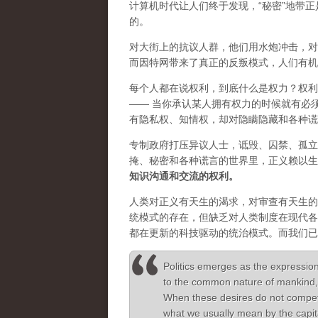
计算机时代让人们终于发现，“秘密”地带
的。
对大街上的抗议人群，他们用水炮冲击，对
而因特网带来了真正的反叛模式，人们有机
每个人都在说权利，到底什么是权力？权利
—— 当你承认某人拥有权力的时候就有必
有隐私权、知情权，却对隐瞒隐藏和各种谎
专制政府打压异议人士，诋毁、囚禁、孤立
掩、秘密和各种谎言的世界里，正义赖以生
知识沟通和交流的权利。
人类对正义有天生的渴求，对审查有天生的
统模式的存在，但缺乏对人类制度在现代各
都在更新的科技驱动的统治模式。而我们已
Politics emerges as the expression
to the common nature of mankind, 
When these desires do not compete t
what we usually mean by the capita