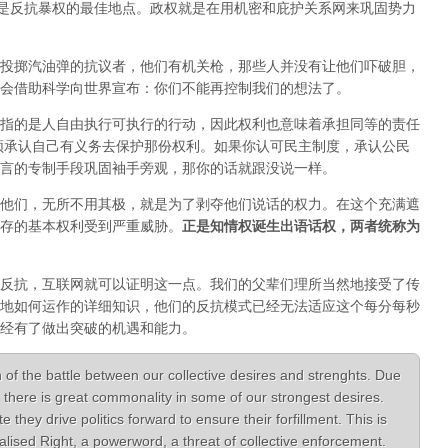
正是反抗暴权的最佳地点。政权就是在用机密和庇护关系网来巩固势力
投掷汽油弹的抗议者，他们有机关枪，那些人并没有让他们吓破胆，
会借助科学向世界宣布：你们不能再控制我们的想法了。
指的是人自由执行可执行的行动，因此权利也意味着承担同等的责任
须承认自己有义务去保护那份权利。如果你认可民主制度，承认公民
言的专制手段巩固袖手旁观，那你的话就跟没说一样。
他们，无所不用其极，就是为了剥夺他们说话的权力。在这个充满遮
存的基本权利受到严重威胁。
正是知情权诞生出语话权，两者统称为
反抗，互联网就可以证明这一点。我们的父辈们理所当然地接受了传
地如何运作的详细知识，他们的反抗模式已经无法适应这个每分每秒
经有了做出突破的机遇和能力。
 of the battle between our collective desires and strenghts. Due
there is great commonality in some of our strongest desires.
hey drive politics forward to ensure their forfillment. This is
lised Right, a powerword, a threat of collective enforcement.