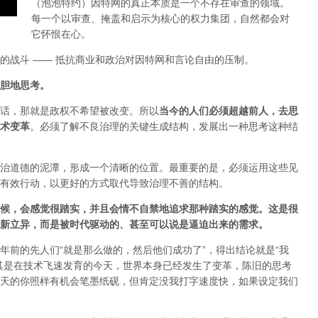
（泡泡特约）
因特网的真正本质是一个不存在审查的领域。
每一个以审查、掩盖和启示为核心的权力集团，自然都会对
它怀恨在心。
的战斗 —— 抵抗商业和政治对因特网和言论自由的压制。
胆地思考。
话，那就是政权不希望被改变。所以
当今的人们必须超越前人，去思
术变革
。必须了解不良治理的关键生成结构，发展出一种思考这种结
治道德的泥潭，形成一个清晰的位置。最重要的是，必须运用这些见
有效行动，以更好的方式取代导致治理不善的结构。
候，会感觉很踏实，并且会情不自禁地追求那种踏实的感觉。这是很
新立异，而是被时代驱动的、甚至可以说是逼迫出来的需求。
年前的先人们“就是那么做的，然后他们成功了”，得出结论就是“我
其是在技术飞速发育的今天，世界本身已经发生了变革，陈旧的思考
天的你照样有机会笔墨纸砚，但肯定没我打字速度快，如果设定我们