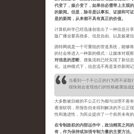
代变了，媒介变了，如果你必需带上主观的
的新闻。但是，除非是以事实、证据和可证
是的新闻，从来都不具有真正的价值。
计算机科学已经迅速创造出了一种信息分享
版广播业要高很多。信息自由、以及躲避信
因特网就是一个可重组的管道系统，能够将
的社会将进入一种新的模式：让媒体对观察
对信息的垄断
。
搜集流程已经实现了新信息
化。这种模式下，信息流不再是某些新闻记
当看到一个不公正的行为而不采取
很快就会发现他们的性格被腐蚀成奴性 ——
大多数被目睹的不公正行为都与治理不善有
逐渐软弱，所报告但未得到解决的不公正现
性和激进性，为民众提供了一个前所未有的
在专制政权的内部运作中，政治精英之间的
有，作为保持或加强专制力量的主要方法。