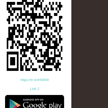
https://tr.im/hN4K9
Link 2
standard-icon-googleplay-app-store.png