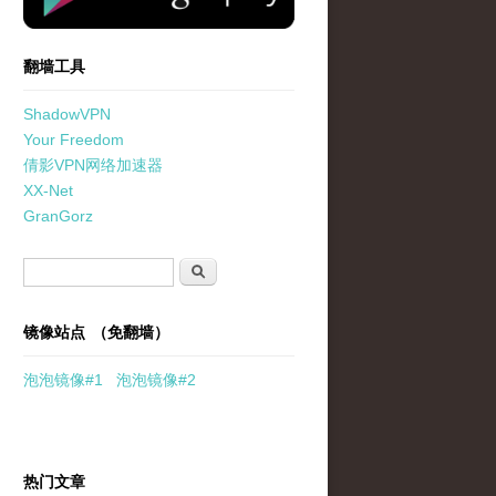
翻墙工具
ShadowVPN
Your Freedom
倩影VPN网络加速器
XX-Net
GranGorz
搜索表单
搜索
镜像站点 （免翻墙）
泡泡
镜像
#1
泡泡
镜像#2
热门文章