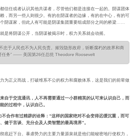
都信任或者认识其他共谋者，尽管他们都是连接在一起的。阴谋团体
赖，而另一些人则很少。有的在阴谋者的边缘，有的在中心，有的可
个阴谋家，但此人有可能是阴谋集团重要组成部分之间的桥梁……
就是将阴谋公开，当阴谋被揭示时，权力关系就会动摇。
，不忠于人民也不为人民负责。摧毁隐形政府，斩断腐朽的政界和商
—— 美国第26任总统 Theodore Roosevelt
力为正义而战，打破维系不公的权力和腐败体系，这是我们的前辈做
来自于交流通讯，人不再需要通过一小群精英的认可来认识自己，而
能的过程中，认识自己。
经对非暴力不合作有过精辟的诠释：“这样的国家绝对不会变得迟缓沉重，而可
、健于言谈、充分企及人类智慧的最高境界”。
彻底赶下台。暴虐势力的主要力量源泉就是他们能秘密地行使权力，