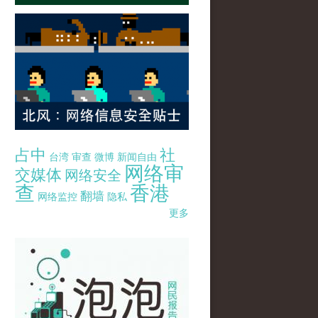
占中
社
台湾
审查
微博
新闻自由
网络审
交媒体
网络安全
查
香港
翻墙
网络监控
隐私
更多
pao-pao-banner-mirror-site-120814.jpg