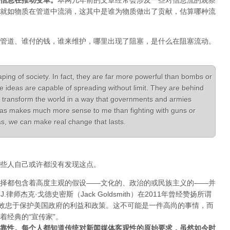
信息在推动变革
。
本网几年前的文章经常会涉及一些对信息流的观察
就如物质在管道中流淌，这其中是谁为物质做出了贡献，估算哪种流
管道、谁付的钱，谁来维护，哪里出现了阻塞，是什么在阻塞流动。
aping of society. In fact, they are far more powerful than bombs or
e ideas are capable of spreading without limit. They are behind
 transform the world in a way that governments and armies
ideas makes much more sense to me than fighting with guns or
deas, we can make real change that lasts.
些人自己或许都没有发现这点。
择都包含着高度主观的假设——文化的、政治的或民族主义的——并
律师杰克·戈德史密斯（Jack Goldsmith）在2011年曾经赞扬所谓
体效忠于保护美国政府的利益和政策。这不可能是一件高尚的事情，而
着经典的“宣传家”。
靠性。每个人都知道传统对新闻媒体客观性的原始要求，虽然如今时