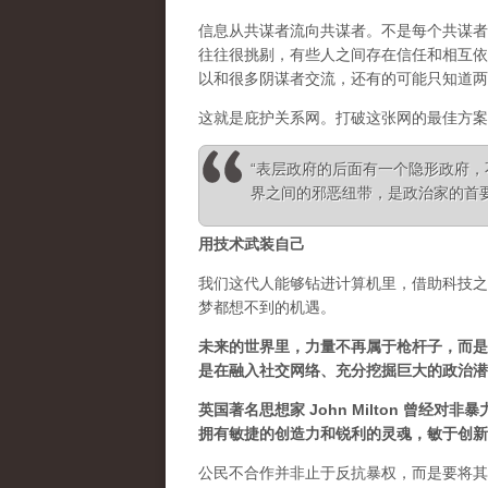
信息从共谋者流向共谋者。不是每个共谋者
往往很挑剔，有些人之间存在信任和相互依
以和很多阴谋者交流，还有的可能只知道两
这就是庇护关系网。打破这张网的最佳方案
“表层政府的后面有一个隐形政府
界之间的邪恶纽带，是政治家的首要任务” 
用技术武装自己
我们这代人能够钻进计算机里，借助科技之
梦都想不到的机遇。
未来的世界里，力量不再属于枪杆子，而是
是在融入社交网络、充分挖掘巨大的政治潜
英国著名思想家 John Milton 曾
拥有敏捷的创造力和锐利的灵魂，敏于创新
公民不合作并非止于反抗暴权，而是要将其