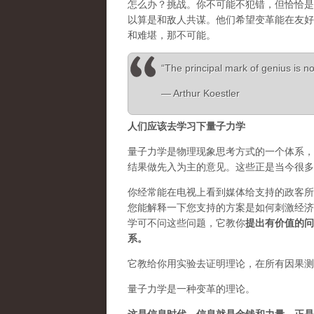
怎么办？挑战。你不可能不犯错，但恰恰是
以算是和敌人共谋。他们希望变革能在友好
和难堪，那不可能。
“The principal mark of genius is not
― Arthur Koestler
人们应该去学习下量子力学
量子力学是物理现象思考方式的一个体系，
结果做先入为主的意见。这些正是当今很多
你经常能在电视上看到媒体给支持的政客所
您能解释一下您支持的方案是如何刺激经济
学可不问这些问题，它教你
提出有价值的问
系。
它教给你用实验去证明理论，在所有因果测
量子力学是一种变革的理论。