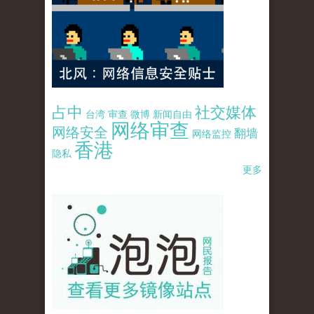
占中
社交媒体
台湾
审查
微博
新闻自由
网络审查
网络安全
翻墙
网络监控
香港
隐私
更多
pao-pao-banner-mirror-site-120814.jpg