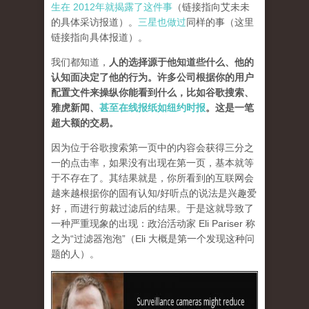
生在 2012年就揭露了这件事
（链接指向艾未未
的具体采访报道）。
三星也做过
同样的事（这里
链接指向具体报道）。
我们都知道，
人的选择源于他知道些什么、他的
认知面决定了他的行为。许多公司根据你的用户
配置文件来操纵你能看到什么，比如谷歌搜索、
雅虎新闻、
甚至在线报纸如纽约时报
。这是一笔
超大额的交易。
因为位于谷歌搜索第一页中的内容会获得三分之
一的点击率，如果没有出现在第一页，基本就等
于不存在了。其结果就是，你所看到的互联网会
越来越根据你的固有认知/好听点的说法是兴趣爱
好，而进行剪裁过滤后的结果。于是这就导致了
一种严重现象的出现：政治活动家 Eli Pariser 称
之为
“过滤器泡泡”
（Eli 大概是第一个发现这种问
题的人）。