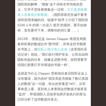
国防部的解释，“搜集”这个词有非常特殊的意
义，它并不意味着搜集这一过程，
它只是意味着
有人在看或分析数据
。（国防部甚至告诫不要考
虑和使用准确的词。链接中‘程序 2’介绍了国防部
5240.1-R 的第一次进入‘迷宫’的规则，要开始旅
程，首先要停下来，调整你的词汇量……）
2013年，情报总监 James Clapper 将国安局搜
集和积累的数据比作“图书馆”，所有这些书都摆
在书架上，但
实际上很少有人去读
（这里指向采
访记录）他说，“我们执行维护安全、公民自由和
隐私利益的任务，就像走进图书馆，按照需要寻
找我们想要打开并阅读的书籍一样”。
这就是为什么 Clapper 坚称他在参议院听证会上
没有撒谎，因为他对“国安局是否搜集了数亿美国
人的数据”这一问题，给出的答案是“NO”。从军
事角度上看，直到有人来查阅这些数据才能算是
“监控”，即使国防人员或承包商开发执行的算法
已经分析了这些数据许多次。