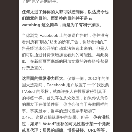
了解”完全是两码事。
任何太过了解你的人都可以控制你，以达成令他
们满意的目的。而监控的目的并不是 is
watching 这么简单，而是为了有利于操纵。
当你浏览 Facebook 上的馈送广告时，你并没有
看到所有“朋友”贴出的所有广告，你所看到的广
告是经过未公开的自动算法筛选出来的。但是人
们可以通过付费来增加被看到的可能性。与此类
似，在新闻页面底部的附加文章的许多链接都是
付费放置的。
这里面的操纵潜力巨大
。仅举一例，2012年的美
国大选期间，Facebook 用户放置了一个“我投票
I Voted”的图标，就像许多人在投票后得到真正
的标签一样。首先存在从众效应，如果你认为你
的朋友正在做某件事，你也会倾向于去做同样的
事。事实显示，当年的选民投票率增加了
0.4%。这是该操纵最好的结果。但是，
你有没想
过，如果“I Voted”图标的可见性基于某一个党派
或其代理：居民的邮编、博客链接、URL等等，