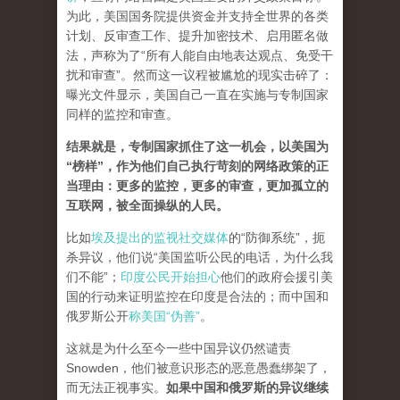
为此，美国国务院提供资金并支持全世界的各类
计划、反审查工作、提升加密技术、启用匿名做
法，声称为了“所有人能自由地表达观点、免受干
扰和审查”。然而这一议程被尴尬的现实击碎了：
曝光文件显示，美国自己一直在实施与专制国家
同样的监控和审查。
结果就是，专制国家抓住了这一机会，以美国为
“榜样”，作为他们自己执行苛刻的网络政策的正
当理由：更多的监控，更多的审查，更加孤立的
互联网，被全面操纵的人民。
比如
埃及提出的监视社交媒体
的“防御系统”，扼
杀异议，他们说“美国监听公民的电话，为什么我
们不能”；
印度公民开始担心
他们的政府会援引美
国的行动来证明监控在印度是合法的；而中国和
俄罗斯公开
称美国“伪善”
。
这就是为什么至今一些中国异议仍然谴责
Snowden，他们被意识形态的恶意愚蠢绑架了，
而无法正视事实。
如果中国和俄罗斯的异议继续