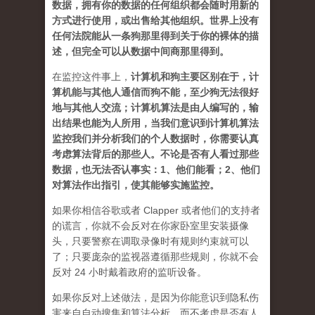
数据，拥有你的数据的任何组织都会随时用新的
方式进行使用，或出售给其他组织。世界上没有
任何法院能从一条狗那里得到关于你的裸体的描
述，但完全可以从数据中间商那里得到。
在监控这件事上，
计算机和狗主要区别在于，计
算机能与其他人通信而狗不能，至少狗无法很好
地与其他人交流；计算机算法是由人编写的，输
出结果也能为人所用，当我们意识到计算机算法
监控我们并分析我们的个人数据时，你需要认真
考虑算法背后的那些人。不论是否有人看过那些
数据，也无法否认事实：1、他们能看；2、他们
对算法作出指引，使其能够实施监控。
如果你相信谷歌或者 Clapper 或者他们的支持者
的谎言，你就不会反对在你家卧室里安装摄像
头，只要警察在调取录像时有规则约束就可以
了；只要庞杂的监视器遵循那些规则，你就不会
反对 24 小时戴着政府的监听设备。
如果你反对上述做法，是因为你能意识到隐私伤
害来自自动搜集和算法分析，而不考虑是否有人