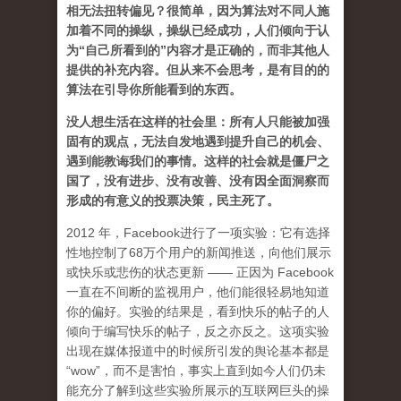
相无法扭转偏见？很简单，因为算法对不同人施
加着不同的操纵，操纵已经成功，人们倾向于认
为“自己所看到的”内容才是正确的，而非其他人
提供的补充内容。但从来不会思考，是有目的的
算法在引导你所能看到的东西。
没人想生活在这样的社会里：所有人只能被加强
固有的观点，无法自发地遇到提升自己的机会、
遇到能教诲我们的事情。这样的社会就是僵尸之
国了，没有进步、没有改善、没有因全面洞察而
形成的有意义的投票决策，民主死了。
2012 年，Facebook进行了一项实验：它有选择
性地控制了68万个用户的新闻推送，向他们展示
或快乐或悲伤的状态更新 —— 正因为 Facebook
一直在不间断的监视用户，他们能很轻易地知道
你的偏好。实验的结果是，看到快乐的帖子的人
倾向于编写快乐的帖子，反之亦反之。这项实验
出现在媒体报道中的时候所引发的舆论基本都是
“wow”，而不是害怕，事实上直到如今人们仍未
能充分了解到这些实验所展示的互联网巨头的操