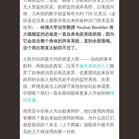
大规模监控，这是一桩除了当权者的贪婪之心外
无人受益的买卖。政府监控成本高昂，以美国为
例，几年前的数字就是每年大约 720 亿美元（这
应该还没算上最新开发出来的各种后门技术及其
使用）。
哈佛大学法学教授 Yochai Benkler 将
大规模监控必做是一直自身免疫系统疾病，因为
它会攻击整个身体的所有系统，直到全面衰竭。
这个类比简直太贴切不过了。
人民付出的最大代价就是人权 —— 自由的基本
权利，风险如此真实，以至于
越来越多的人们
抛
弃了自身政治意识形态差异，也要团结起来反对
政府的全面入侵和无处不在的监控系统。在美
国，即便是政治上的保守派也纷纷站起来谴责。
中国呢？我们一直在期待能有更多人开始拒绝
继
续装傻
。
然而至今仍有人为当权者辩护，他们使用的理由
有哪些？看起来如此强悍的理由，为什么说它们
都是错误的？本文（上下两篇）选取其中最为常
见的几个错误理由逐一分析。