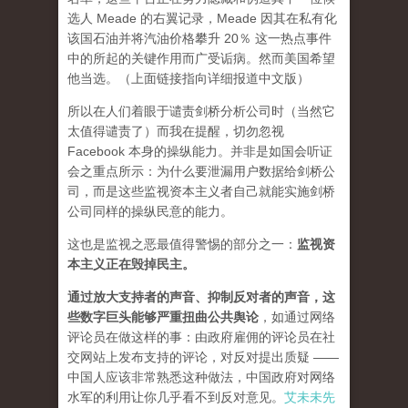
选人 Meade 的右翼记录，Meade 因其在私有化
该国石油并将汽油价格攀升 20％ 这一热点事件
中的所起的关键作用而广受诟病。然而美国希望
他当选。（上面链接指向详细报道中文版）
所以在人们着眼于谴责剑桥分析公司时（当然它
太值得谴责了）而我在提醒，
切勿忽视
Facebook 本身的操纵能力。
并非是如国会听证
会之重点所示：为什么要泄漏用户数据给剑桥公
司，而是这些监视资本主义者自己就能实施剑桥
公司同样的操纵民意的能力。
这也是监视之恶最值得警惕的部分之一：
监视资
本主义正在毁掉民主。
通过放大支持者的声音、抑制反对者的声音，这
些数字巨头能够严重扭曲公共舆论
，如通过网络
评论员在做这样的事：由政府雇佣的评论员在社
交网站上发布支持的评论，对反对提出质疑 ——
中国人应该非常熟悉这种做法，中国政府对网络
水军的利用让你几乎看不到反对意见。
艾未未先