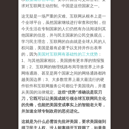
求对互联网主动控制。中国是这些国家之一。
这无疑是一场严重的灾难。互联网从根本上是一
个全球平台，虽然国家继续进行审查和控制，但
今天生活在专制国家的人们仍然有办法阅读到其
他国家的信息，并与民主国家的公民交换观点，
学习民主理念，互联网的自由就是全球人民的人
权问题，美国是最有必要予以支持并作出表率
的，因为
美国对互联网有基础性的三大优势
：
1、与其他国家相比，美国拥有更丰厚的情报预
算；2、互联网的物理线路布局导致世界上许多
网络通路、甚至是两个国家之间的网络通路都跨
越美国边界；3、大多数世界上最大最流行的硬
件软件和互联网服务公司都位于美国境内，并遵
从美国的法律规定。
这些“优势”准确说是双刃
刀，它既可以让美国成就引领全球互联网民主化
的先锋，也能把美国变成事实上的智能老大哥，
并加速全球专制政府的恶劣进化。
这就是为什么必需首先批评美国，要求美国做到
捍卫民主人权。没人能离得开互联网了，如果美