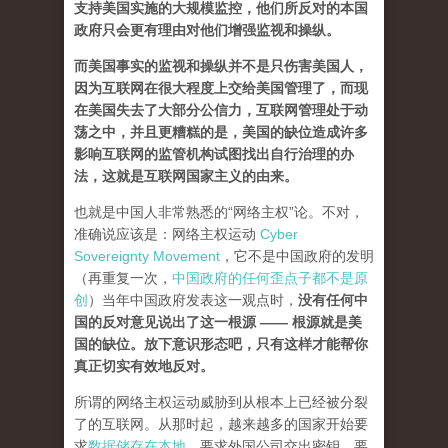
支持美国实施的大规模监控，他们所反对的本国
政府只会更有理由对他们增强监视和操纵。
而美国事实的监视和操纵并不是只伤害美国人，
因为互联网在很大程度上交给美国管理了，而现
在美国失去了大部分公信力，互联网管理处于动
荡之中，并且更糟糕的是，美国的缺位造成许多
影响互联网的监管机构试图找出自行治理的办
法，这就是互联网国家主义的由来。
也就是中国人非常熟悉的“网络主权”论。不对，
准确说应该是：网络主权运动
Cyber
Sovereignty Movement
，它不是中国政府的发明
（再重复一次，
中国政府的任何歪点子都不是原
创
）当年中国政府发表这一观点时，
没有任何中
国的反对意见说出了这一根源 —— 根源就是美
国的缺位。放下意识形态吧，只有这样才能帮你
真正切实有效地反对。
所谓的网络主权运动威胁到从根本上已经被分裂
了的互联网。从那时起，越来越多的国家开始要
求
数据储存在本地
、要求外国公司交出密钥、要