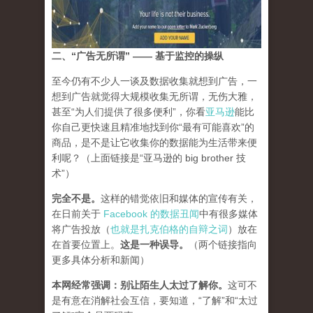
二、“广告无所谓” —— 基于监控的操纵
至今仍有不少人一谈及数据收集就想到广告，一
想到广告就觉得大规模收集无所谓，无伤大雅，
甚至“为人们提供了很多便利”，你看
亚马逊
能比
你自己更快速且精准地找到你“最有可能喜欢”的
商品，是不是让它收集你的数据能为生活带来便
利呢？（上面链接是“亚马逊的 big brother 技
术”）
完全不是。
这样的错觉依旧和媒体的宣传有关，
在日前关于
Facebook 的数据丑闻
中有很多媒体
将广告投放（
也就是扎克伯格的自辩之词
）放在
在首要位置上。
这是一种误导
。
（两个链接指向
更多具体分析和新闻）
本网经常强调：别让陌生人太过了解你。
这可不
是有意在消解社会互信，要知道，“了解”和“太过