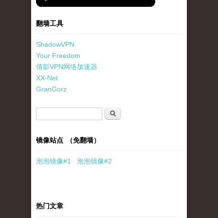
翻墙工具
ShadowVPN
Your Freedom
倩影VPN网络加速器
XX-Net
GranGorz
搜索表单
搜索
镜像站点 （免翻墙）
泡泡
镜像
#1
泡泡
镜像#2
热门文章