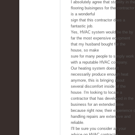
I absolutely agree that stability in th
flooring buisingess for the contractor
is a wonderful
sign that this contractor does a
fantastic job.
Yes, HVAC system would be the by
far the most expensive equipment
that my husband bought for the
house, so make
sure for many people to simply work
with a reputable HVAC company.
Our heating system doesn't
necessarily produce enough heat
anymore, this is bringing about
several discomfort inside of the
house. I'm looking to locate a
contractor that has developed in the
business for an extended time
because right now, their experience 
handling repairs are extensive and
reliable.
I'll be sure you consider all your
advice on HVAC contractor.