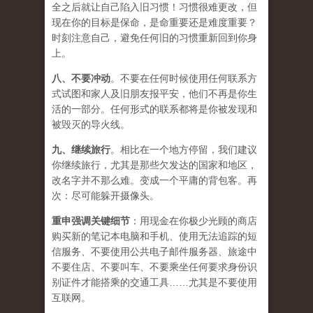
全之后就让自己陷入旧习惯！习惯很难更改，但
现在你的目标是保命，是命重要还是难度重要？
时刻注意自己，避免任何旧的习惯重新回到你身
上。
八、
不要冲动
。不要在任何时候使用任何联系方
式试图和家人及旧朋友报平安，他们不再是你生
活的一部分。任何形式的联系都将是你被发现和
被毁灭的导火线。
九、
继续旅行
。相比在一个地方停留，我们建议
你继续旅行，尤其是那些欠发达的国家和地区，
改名字并不那么难。变成一个平庸的背包客。再
次：尽可能躲开摄像头。
重申强调关键细节
：用现金在你极少光顾的商店
购买新的笔记本电脑和手机、使用无法追踪的短
信服务、不要使用公共电子邮件服务器、旅途中
不要住店、不要叫车、不要乘坐任何要求身份识
别证件才能搭乘的交通工具……尤其是不要使用
互联网。