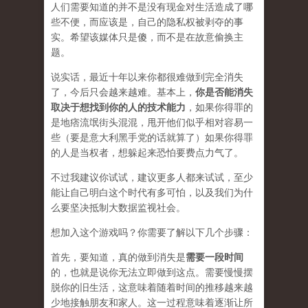
人们需要知道的并不是没有现金对生活造成了哪
些不便，而应该是，自己的隐私权被剥夺的事
实。希望该媒体只是傻，而不是在
故意
偷换主
题。
说实话，最近十年以来你都很难做到完全消失
了，今后只会越来越难。基本上，
你是否能消失
取决于想找到你的人的技术能力
，如果你得罪的
是地痞流氓街头混混，甩开他们似乎相对容易一
些（要是意大利黑手党的话就算了）如果你得罪
的人是当权者，想躲起来恐怕要费点力气了。
不过我建议你试试，建议更多人都来试试，至少
能让自己明白这个时代有多可怕，以及我们为什
么要坚决抵制大数据监视社会。
想加入这个游戏吗？你需要了解以下几个步骤：
首先，要知道，真的做到消失是
需要一段时间
的，也就是说你无法立即做到这点。需要慢慢摆
脱你的旧生活，这意味着随着时间的推移越来越
少地接触朋友和家人。这一过程意味着逐渐让所