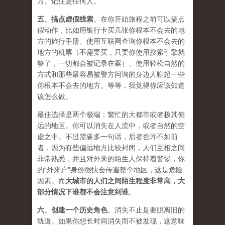
方。记住是任何人。
五、
搞点虚假线索
。在你开始旅程之前可以搞点
假动作，比如用银行卡买几张你根本不会去的地
方的旅行手册、使用互联网查询你根本不会去的
地方的机票（不需要买，只要你使用搜索引擎就
够了，一切都会被记录在案）、使用轻松自然的
方式和那些最容易被警方问询的身边人聊起一些
你根本不会去的地方。等等，我觉得你应该知道
该怎么做。
最佳选择是两个极端：繁忙的大都市或者极其偏
远的地区。你可以消失在人流中，或者自然的空
虚之中。不过需要多一句话，后者也许不如前
者，因为有些偏远地方比较封闭，人们互相之间
非常熟悉，并且对外来的陌生人保持着警惕，你
的“外来户”身份很快会传遍整个地区，这是危险
因素。而
大城市的人们之间陌生程度非常高，大
部分情况下谁都不会注意到谁
。
六、
创建一个历史角色
。消失不止是要脱离旧的
轨道。如果你想长时间消失而不被发现，这意味