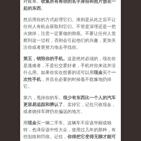
对账单。
收集所有将你的名字身份和照片放在一
起的东西
。
然后用你的方式处理它们。准则是从此之后不让
任何人有机会获取到它们。不管是深埋还是一把
火烧掉，注意一定要做的彻底。不要让任何人觉
察到这一过程，否则会引起他们的兴趣，更加关
注你或者更努力地去寻找你。
第五，
销毁你的手机
。
这是绝对必须的，现在你
是逃难者，不是社交爱好者，手机对你来说并没
什么用。如果你实在想要的话可以用
现金
买个
一
次性手机
，并且在必要的时候毫不犹豫地扔掉
它。
第六，甩掉你的车。
很少有东西比一个人的汽车
更容易追踪和辨认了
。卖掉它，记住只收现金，
或者烧掉车牌扔在偏远的地方。
用
现金
买一辆二手车。这辆车不应该华丽或独
特，色泽应该中性大众，使用过几年的那种，有
些划痕和凹痕。记住，
你得把它变得无聊才能可