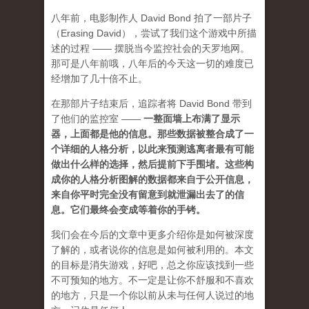
八年前，电影制作人 David Bond 拍了一部片子
（Erasing David），尝试了我们这个游戏中所描
述的过程 —— 摆脱当今监控社会的天罗地网。
那可是八年前哦，八年后的今天这一切的难度已
经增加了几十倍不止。
在那部片子结束后，追踪者将 David Bond 带到
了他们的监控室 ——
一整面墙上布满了显示
器，上面都是他的信息。那些数据被整合成了一
个详细的人格分析，以此来预测逃离者最有可能
做出什么样的选择，然后提前下手围堵。这些构
成你的人格分析图解的数据都来自于公开信息，
来自你平时完全没有留意到就泄漏出去了的信
息。它们最终会变成等着你的手铐。
我们会在今后的文章中更多介绍你是如何被深度
了解的，或者说你的信息是如何被利用的。本文
的目标是消失游戏，好吧，总之你应该找到一些
不可预知的地方
。不一定是让你不舒服和不喜欢
的地方，只是一个你以前从未与任何人说过的地