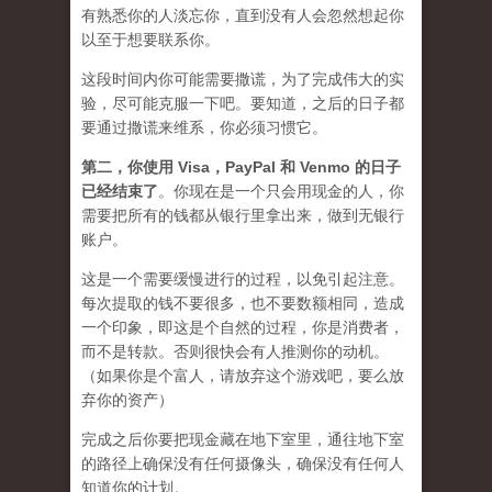
有熟悉你的人淡忘你，直到没有人会忽然想起你
以至于想要联系你。
这段时间内你可能需要
撒谎
，为了完成伟大的实
验，尽可能克服一下吧。要知道，之后的日子都
要通过撒谎来维系，你必须习惯它。
第二，
你使用 Visa，PayPal 和 Venmo 的日子
已经结束了
。你现在是一个只会用现金的人，你
需要把所有的钱都从银行里拿出来，做到无银行
账户。
这是一个需要缓慢进行的过程，以免引起注意。
每次提取的钱不要很多，也不要数额相同，造成
一个印象，即这是个自然的过程，你是消费者，
而不是转款。否则很快会有人推测你的动机。
（如果你是个富人，请放弃这个游戏吧，要么放
弃你的资产）
完成之后你要把现金藏在地下室里，通往地下室
的路径上确保没有任何摄像头，确保没有任何人
知道你的计划。