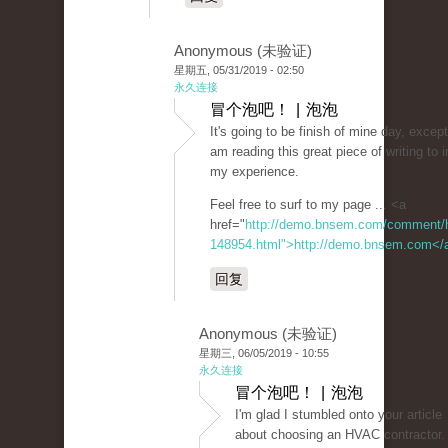
Anonymous (未验证)
星期五, 05/31/2019 - 02:50
永久连接
冒个泡吧！ | 泡泡
It's going to be finish of mine day, excep
am reading this great piece of writing to
my experience.
Feel free to surf to my page ... <a
href="
http://demo.bnsem.com/comment/
148954.html">http://demo.bnsem.com</
回复
Anonymous (未验证)
星期三, 06/05/2019 - 10:55
永久连接
冒个泡吧！ | 泡泡
I'm glad I stumbled onto your article
about choosing an HVAC contractor.