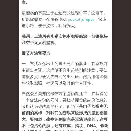
靠。
最糟糕的事莫过于在逃离的过程中车子没电了。
所以你需要一个后备电源
pocket jumper
，它应
该小巧，便于携带，功能强大。
强调：上述所有步骤实施中都要躲避一切摄像头
和空中无人机监视。
细节方法和要点
一、查找在你出生的当天死亡的婴儿，联系政府
申请出生证。这样做不会引起特别的注意，要知
道很多人都会丢失自己的出生证。然后用这些资
料获取驾照、社保号以及其他个人证件。
当然众所周知的最佳方案是伪造死亡，在获得另
一个合法身份的同时，要让掌握你的身份信息的
政府认为你的真的死了。但
当下是电子监视史无
前例的高峰，对我们的游戏来说形成的威胁相当
大。要知道，生物识别信息是无法更改的，这可
不止包括你的脸，还有虹膜、指纹、DNA。假死