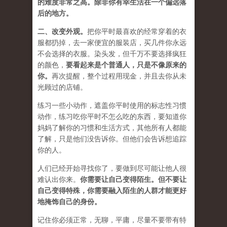
的难度非常之高。除非你有幸生活在一个偏远落
后的地方。
二、
改变外观
。
把你平时最喜欢的经常穿着的衣
服都扔掉，去一家便宜的服装店，买几件
你永远
不会选择的衣服
。染头发，但千万不要选择疯狂
的颜色，
要
看起来是个普通人，只是不像原来的
你
。
再次提醒，整个过程用现金，并且去你从未
光顾过的店铺。
练习一些小动作，遮盖你平时使用的标志性习惯
动作，练习吃你平时不怎么吃的东西，要知道你
妈妈了解你的习惯和生活方式，其他所有人都能
了解，只是他们没告诉你。但他们会告诉想追踪
你的人。
人们已经开始寻找你了，要做到尽可能让他人很
难认出你来。
你需要让自己变得陌生。但不要让
自己变得特殊，你需要融入陌生的人群才能更好
地掩饰自己的身份。
记住你必须正常，无聊，平庸，尽量不要带有特