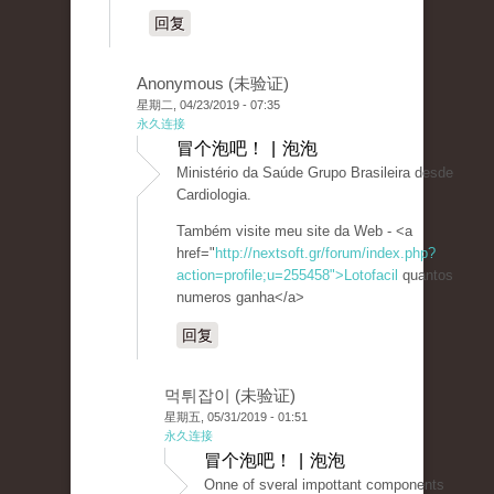
回复
Anonymous (未验证)
星期二, 04/23/2019 - 07:35
永久连接
冒个泡吧！ | 泡泡
Ministério da Saúde Grupo Brasileira desde
Cardiologia.
Também visite meu site da Web - <a
href="
http://nextsoft.gr/forum/index.php?
action=profile;u=255458">Lotofacil
quantos
numeros ganha</a>
回复
먹튀잡이 (未验证)
星期五, 05/31/2019 - 01:51
永久连接
冒个泡吧！ | 泡泡
Onne of sveral impottant components