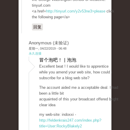
tinyurl.com
<a href=
http://tinyurl.com/y2v53ne3>please
click
the following page</a>
回复
Anonymous (未验证)
星期一, 04/22/2019 - 06:48
永久连接
冒个泡吧！ | 泡泡
Excellent beat ! I would like to apprentice
while you amend your web site, how could i
subscribe for a blog web site?
The account aided me a acceptable deal. I had
been a little bit
acquainted of this your broadcast offered bright
clear idea
my web-site: indoxxi -
http://feldenkrais247.com/index.php?
title=User:RockyBlakely2