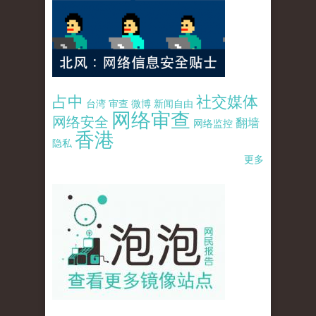
占中
社交媒体
台湾
审查
微博
新闻自由
网络审查
网络安全
翻墙
网络监控
香港
隐私
更多
pao-pao-banner-mirror-site-120814.jpg