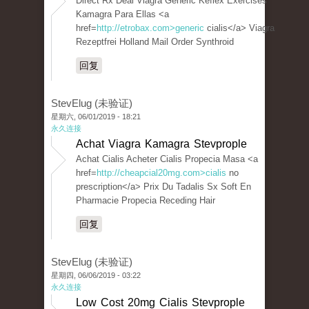
Direct Rx Deal Viagra Generic Keflex Exercises
Kamagra Para Ellas <a
href=
http://etrobax.com>generic
cialis</a> Viagra
Rezeptfrei Holland Mail Order Synthroid
回复
StevElug (未验证)
星期六, 06/01/2019 - 18:21
永久连接
Achat Viagra Kamagra Stevprople
Achat Cialis Acheter Cialis Propecia Masa <a
href=
http://cheapcial20mg.com>cialis
no
prescription</a> Prix Du Tadalis Sx Soft En
Pharmacie Propecia Receding Hair
回复
StevElug (未验证)
星期四, 06/06/2019 - 03:22
永久连接
Low Cost 20mg Cialis Stevprople