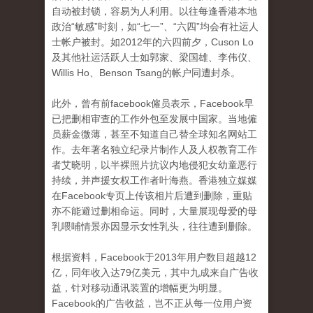
自动被封锁，容易为人利用。以往每逢香港本地
政治“敏感”时刻，如“七一”、“六四”均会有社运人
士帐户被封。如2012年的六四前夕，Cuson Lo
及其他社运活跃人士如郭家、梁国雄、李伟仪、
Willis Ho、Benson Tsang的帐户同遭封杀。
此外，曾有前facebook僱员表示，Facebook早
已把删相审查的工作外包至发展中国家。当地僱
员薪金微薄，甚至不知道自己替全球知名网站工
作。去年著名独立纪录片制作人及人权教育工作
者艾晓明，以半裸照片抗议内地侵犯女幼童恶行
持续，并声援女权工作者叶海燕。香港独立媒媒
在Facebook专页上传该相片后遭到删除，重贴
亦不能避过删相命运。同时，大量展现母爱的母
乳喂哺情景亦因显示女性乳头，往往遭到删除。
根据资料，Facebook于2013年用户数目超越12
亿，同年收入达79亿美元，其中九成来自广告收
益，针对移动通讯装置的增幅更为明显。
Facebook的广告收益，岂不正从每一位用户资