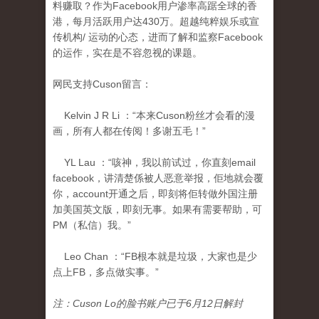
料赚取？作为Facebook用户渗率高踞全球的香
港，每月活跃用户达430万。超越纯粹娱乐或宣
传机构/ 运动的心态，进而了解和监察Facebook
的运作，实在是不容忽视的课题。
网民支持Cuson留言：
Kelvin J R Li ：“本来Cuson粉丝才会看的漫
画，所有人都在传阅！多谢五毛！”
YL Lau ：“咳神，我以前试过，你直刻email
facebook，讲清楚係被人恶意举报，佢地就会覆
你，account开通之后，即刻将佢转做外国注册
加美国英文版，即刻无事。如果有需要帮助，可
PM（私信）我。”
Leo Chan ：“FB根本就是垃圾，大家也是少
点上FB，多点做实事。”
注：Cuson Lo的脸书账户已于6月12日解封