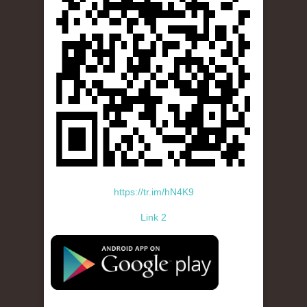
https://tr.im/hN4K9
Link 2
standard-icon-googleplay-app-store.png