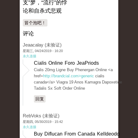
支”梦，“流行”的悖
论和自杀式悲观
冒个泡吧！
评论
Jeaacalay (未验证)
星期三, 04/24/2019 - 16:20
永久连接
Cialis Online Foro JeaPriods
Cialis 20mg Ligne Buy Phenergan Online <a
href=
http://brandcial.com>generic
cialis
canada</a> Viagra 19 Anos Kamagra Dapoxetine
Tadalis Sx Soft Order Online
回复
RebVoks (未验证)
星期四, 05/30/2019 - 15:42
永久连接
Buy Diflucan From Canada KelIdeodo