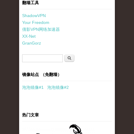
翻墙工具
ShadowVPN
Your Freedom
倩影VPN网络加速器
XX-Net
GranGorz
搜索表单
搜索
镜像站点 （免翻墙）
泡泡
镜像
#1
泡泡
镜像#2
热门文章