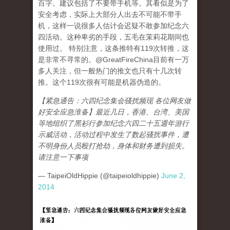
百字。建议包括了不要带手机等。其看似是为了
安全考虑，实际上大部分人出去不可能不带手
机，这样一说很多人估计会迟疑不敢参加纪念六
四活动。这种卑劣的手段，五毛在茉莉花期间也
使用过。 特别注意，这条推特有119次转推，这
是非常不寻常的。@GreatFireChina目前有一万
多人关注，但一般热门的推文也只有十几次转
推。这个119次很有可能是机器伪造的。
【紧急通告：六四纪念集会骚扰频现 各位网友做
好安全应急淮备】最近几日，香港、台湾、美国
等地组织了黑衫行参加纪念六四二十五週年游行
示威活动，活动过程中发生了数起骚扰事件，遭
不明身份人员殴打抢劫，身体和财务遭到损失。
请注意一下事项
— TaipeiOldHippie (@taipeioldhippie)
June 2,
2014