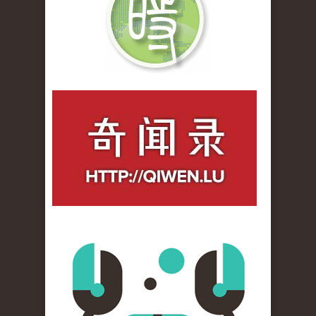
qiwenlu_logo.jpg