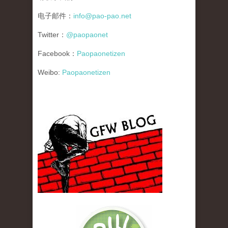
电子邮件：
info@pao-pao.net
Twitter：
@paopaonet
Facebook：
Paopaonetizen
Weibo:
Paopaonetizen
gfw_blog_small.jpg