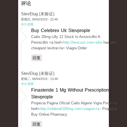
评论
StevElug (未验证)
星期日, 06/02/2019 - 22:46
永久连接
Buy Celebrex Uk Stevprople
Cialis 20mg Lilly 12 Stuck Is Amoxicillin A
Pennicillin <a href=
http://levicost.com>who
has the
cheapest levitra</a> Viagra Order
回复
StevElug (未验证)
星期二, 06/04/2019 - 13:48
永久连接
Finasteride 1 Mg Without Prescription
Stevprople
Propecia Pagina Oficial Cialis Algerie Vigra Price <a
href=
http://sildenaf100mg.com>viagra</a>
Propecia
Buy Online Pharmacy
回复