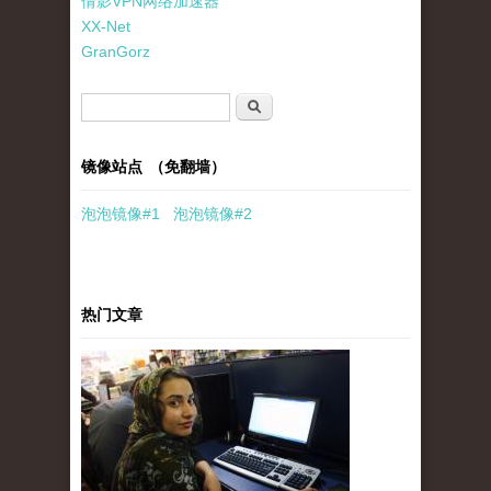
倩影VPN网络加速器
XX-Net
GranGorz
搜索表单
搜索
镜像站点 （免翻墙）
泡泡
镜像
#1
泡泡
镜像#2
热门文章