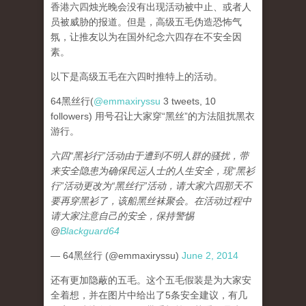
香港六四烛光晚会没有出现活动被中止、或者人
员被威胁的报道。但是，高级五毛伪造恐怖气
氛，让推友以为在国外纪念六四存在不安全因
素。
以下是高级五毛在六四时推特上的活动。
64黑丝行(
@emmaxiryssu
3 tweets, 10
followers) 用号召让大家穿“黑丝”的方法阻扰黑衣
游行。
六四“黑衫行”活动由于遭到不明人群的骚扰，带
来安全隐患为确保民运人士的人生安全，现“黑衫
行”活动更改为“黑丝行”活动，请大家六四那天不
要再穿黑衫了，该船黑丝袜聚会。在活动过程中
请大家注意自己的安全，保持警惕
@
Blackguard64
— 64黑丝行 (@emmaxiryssu)
June 2, 2014
还有更加隐蔽的五毛。这个五毛假装是为大家安
全着想，并在图片中给出了5条安全建议，有几