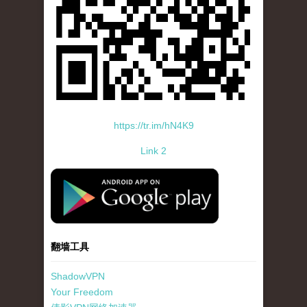
https://tr.im/hN4K9
Link 2
standard-icon-googleplay-app-store.png
翻墙工具
ShadowVPN
Your Freedom