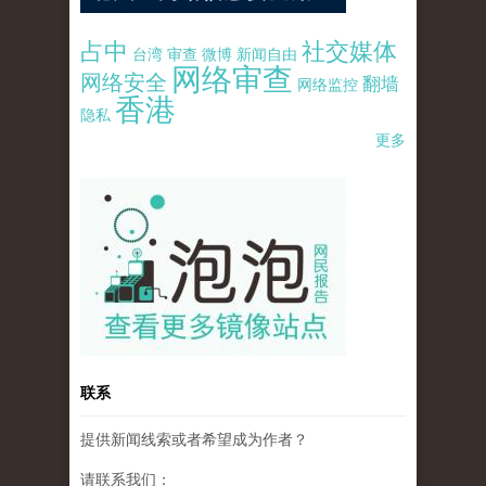
占中
社交媒体
台湾
审查
微博
新闻自由
网络审查
网络安全
翻墙
网络监控
香港
隐私
更多
pao-pao-banner-mirror-site-120814.jpg
联系
提供新闻线索或者希望成为作者？
请联系我们：