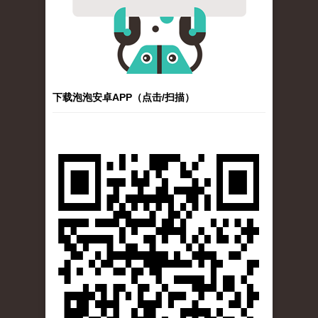
下载泡泡安卓APP（点击/扫描）