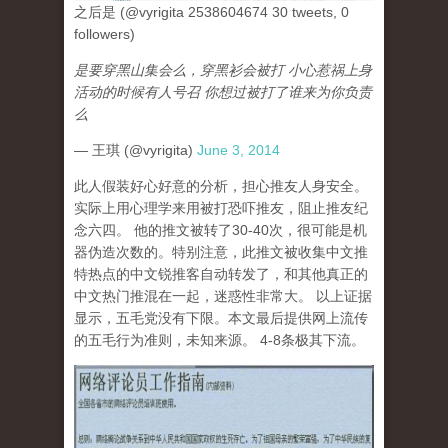
之后是 (@vyrigita 2538604674 30 tweets, 0
followers)
是要穿黑山集会么，穿黑衫会被打 小心惹祸上身
活动的时候有人号召 你想过被打了谁来为你负责
么
— 王琪 (@vyrigita)
June 3, 2014
此人假装好心好意的分析，担心推友人身安全。
实际上用心理学来用被打恐吓推友，阻止推友纪
念六四。 他的推文被转了30-40次，很可能是机
器伪造次数的。特别注意，此推文被收集中文推
特热点的中文锐推客自动转发了，和其他真正的
中文热门推混在一起，迷惑性非常大。 以上证据
显示，五毛党没有下限。本文最后提供网上流传
的五毛行为准则，未知来源。 4-8条极其下流。