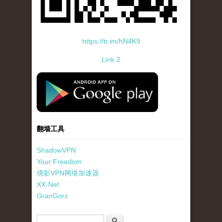
https://tr.im/hN4K9
Link 2
standard-icon-googleplay-app-store.png
翻墙工具
ShadowVPN
Your Freedom
倩影VPN网络加速器
XX-Net
GranGorz
搜索表单
搜索