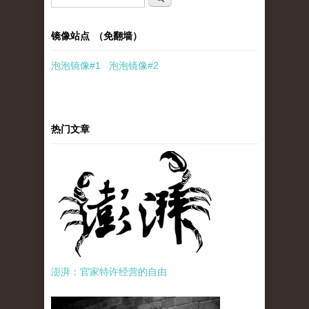
镜像站点 （免翻墙）
泡泡
镜像
#1
泡泡
镜像#2
热门文章
澎湃：官家特许经营的自由