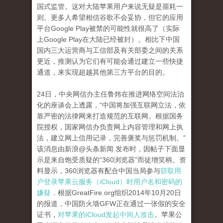
国式监管。这对大陆苹果用户来说无疑是噩耗一
则。更多人希望相信谷歌不会妥协，但它的应用
平台Google Play被禁的可能性就很高了（实际
上Google Play在大陆已经被封）。相比下中国
国内三大运营商与工信部及有关部委之间的关系
更近，推测认为它们有可能会通过建立一些快捷
通道，来实现超越其他第三方平台的目的。
24日，中央网信办主任鲁炜在推进网络空间法治
化的座谈会上透露，“中国将加强互联网立法，依
靠严密的法律网来打造规范的互联网。根据国务
院授权，国家网信办负责网上内容管理和网上执
法，建立网上信用记录，完善褒奖与惩罚机制。”
该消息由新浪@头条新闻 发布时，因帖子下面显
示是来自饱受质疑的“360浏览器”而徒增笑柄。资
料显示，360浏览器有配合中国当局参与
窃取用
户登录苹果云服务（iCloud）时用户名和密码的
嫌疑
．根据GreatFire.org组织2014年10月20日
的报道，中国防火墙GFW正在通过一张假的安全
证书，
对苹果的iCloud发起中间人攻击
。苹果公