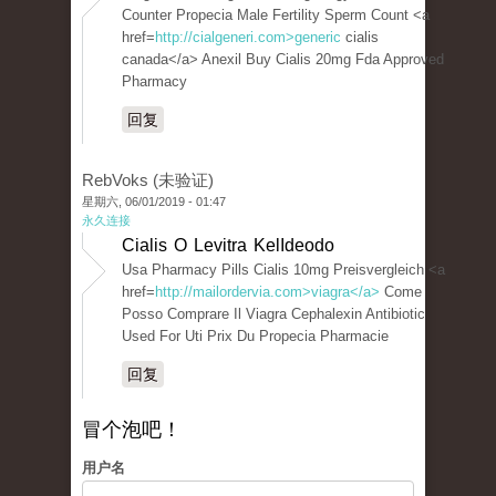
Counter Propecia Male Fertility Sperm Count <a
href=
http://cialgeneri.com>generic
cialis
canada</a> Anexil Buy Cialis 20mg Fda Approved
Pharmacy
回复
RebVoks (未验证)
星期六, 06/01/2019 - 01:47
永久连接
Cialis O Levitra KelIdeodo
Usa Pharmacy Pills Cialis 10mg Preisvergleich <a
href=
http://mailordervia.com>viagra</a>
Come
Posso Comprare Il Viagra Cephalexin Antibiotic
Used For Uti Prix Du Propecia Pharmacie
回复
冒个泡吧！
用户名