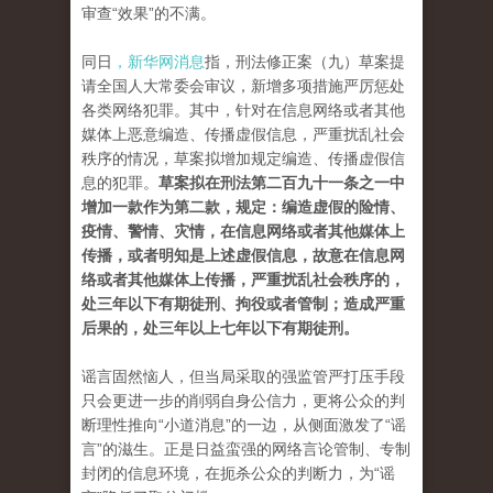
审查“效果”的不满。
同日
，新华网消息
指，刑法修正案（九）草案提
请全国人大常委会审议，新增多项措施严厉惩处
各类网络犯罪。其中，针对在信息网络或者其他
媒体上恶意编造、传播虚假信息，严重扰乱社会
秩序的情况，草案拟增加规定编造、传播虚假信
息的犯罪。
草案拟在刑法第二百九十一条之一中
增加一款作为第二款，规定：编造虚假的险情、
疫情、警情、灾情，在信息网络或者其他媒体上
传播，或者明知是上述虚假信息，故意在信息网
络或者其他媒体上传播，严重扰乱社会秩序的，
处三年以下有期徒刑、拘役或者管制；造成严重
后果的，处三年以上七年以下有期徒刑。
谣言固然恼人，但当局采取的强监管严打压手段
只会更进一步的削弱自身公信力，更将公众的判
断理性推向“小道消息”的一边，从侧面激发了“谣
言”的滋生。正是日益蛮强的网络言论管制、专制
封闭的信息环境，在扼杀公众的判断力，为“谣