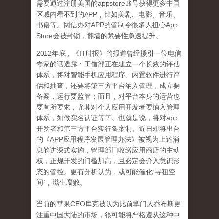
需要通过注册美国的appstore账号获得更多中国
区域内看不到的APP，比如美剧、电影、音乐、
书籍等。网信办对APP的管制令很多人担心App
Store会被封锁，翻墙的紧要性急速提升。
2012年底，《IT时报》的报道曾经援引一位电信
专家的话透露：工信部正在建立一个长效的评估
体系，将对智能手机应用程序、内置软件进行评
估和抽查，还要将第三方平台纳入管理，成立要
备案，运行要监管；而且，对平台本身的运营也
要有所要求，尤其对个人应用开发者要纳入管理
体系，如做实名认证等等。也就是说，将对app
开发者和第三方平台实行备案制。近日即将出台
的《APP应用程序发展管理办法》被视为上述消
息的进深式实施，管理部门收缴应用商店的主动
权，正规开发的门槛加高，且必定会介入意识形
态的管控。更有分析认为，或可能催化“寻租空
间”，滋生腐败。
当前的苹果CEO库克被认为比前掌门人乔布斯更
注重中国大陆的市场，很可能将严格遵从这种中