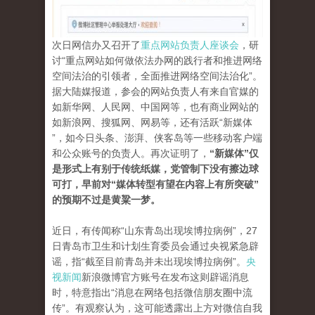
次日网信办又召开了
重点网站负责人座谈会
，研
讨“重点网站如何做依法办网的践行者和推进网络
空间法治的引领者，全面推进网络空间法治化”。
据大陆媒报道，参会的网站负责人有来自官媒的
如新华网、人民网、中国网等，也有商业网站的
如新浪网、搜狐网、网易等，还有活跃“新媒体
”，如今日头条、澎湃、侠客岛等一些移动客户端
和公众账号的负责人。再次证明了，
“新媒体”仅
是形式上有别于传统纸媒，党管制下没有擦边球
可打，早前对“媒体转型有望在内容上有所突破”
的预期不过是黄粱一梦。
近日，有传闻称“山东青岛出现埃博拉病例”，27
日青岛市卫生和计划生育委员会通过央视紧急辟
谣，指“截至目前青岛并未出现埃博拉病例”。
央
视新闻
新浪微博官方账号在发布这则辟谣消息
时，特意指出“消息在网络包括微信朋友圈中流
传”。有观察认为，这可能透露出上方对微信自我