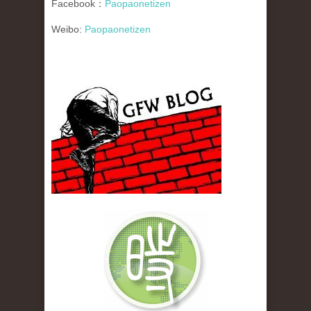
Facebook：
Paopaonetizen
Weibo:
Paopaonetizen
gfw_blog_small.jpg