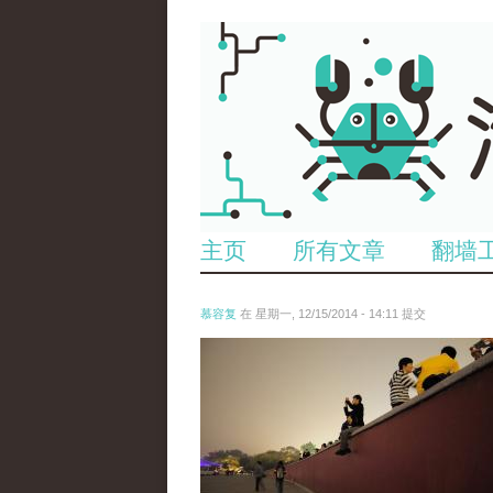
主页
所有文章
翻墙
慕容复
在 星期一, 12/15/2014 - 14:11 提交
4001698746_b2e8924b96_z.jpg