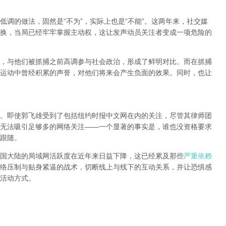
调的做法，固然是“不为”，实际上也是“不能”。这两年来，社交媒
换，当局已经牢牢掌握主动权，这让发声动员关注者变成一项危险的
，与他们被抓捕之前高调参与社会政治，形成了鲜明对比。而在抓捕
运动中曾经积累的声誉，对他们将来会产生负面的效果。同时，也让
。即使郭飞雄受到了包括纽约时报中文网在内的关注，尽管其律师团
无法吸引足够多的网络关注——一个显著的事实是，谁也没资格要求
跟随。
国大陆的局域网活跃度在近年来日益下降，这已经累及那些
严重依赖
络压制与贴身紧逼的战术，切断线上与线下的互动关系，并让恐惧感
活动方式。