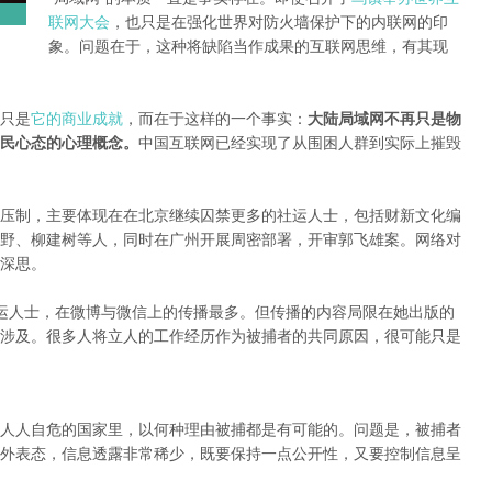
联网大会
，也只是在强化世界对防火墙保护下的内联网的印
象。问题在于，这种将缺陷当作成果的互联网思维，有其现
只是
它的商业成就
，而在于这样的一个事实：
大陆局域网不再只是物
民心态的心理概念。
中国互联网已经实现了从围困人群到实际上摧毁
压制，主要体现在在北京继续囚禁更多的社运人士，包括财新文化编
野、柳建树等人，同时在广州开展周密部署，开审郭飞雄案。网络对
深思。
的社运人士，在微博与微信上的传播最多。但传播的内容局限在她出版的
涉及。很多人将立人的工作经历作为被捕者的共同原因，很可能只是
人人自危的国家里，以何种理由被捕都是有可能的。问题是，被捕者
外表态，信息透露非常稀少，既要保持一点公开性，又要控制信息呈