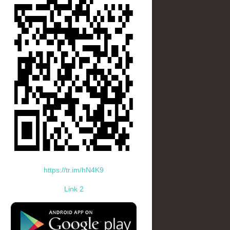
https://tr.im/hN4K9
Link 2
standard-icon-googleplay-app-store.png