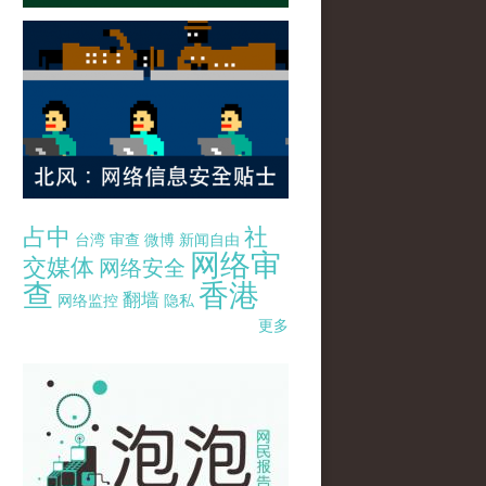
占中
社
台湾
审查
微博
新闻自由
网络审
交媒体
网络安全
查
香港
翻墙
网络监控
隐私
更多
pao-pao-banner-mirror-site-120814.jpg