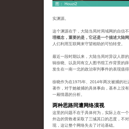
图： Houzi2
实渊源。
这个渊源在于，大陆当局对局域网的自信不
理概念，重要的是，它还是一个描述大陆网
人们利用互联网来守望相助的可怕转变。
最近一段时期以来，大陆当局对异议人群的
辑徐晓、以及同有立人图书馆工作背景的薛
发生在一南一北的政治审判事件的表现值得
徐晓作为在1975年、2014年两次被捕
著作，对于她被捕的具体事由，基本上没有
一厢情愿的分析。
两种思路同遭网络漠视
这里的问题不在于具体何为，实际上在一个
外边的营救者采取了三缄其口的态度，不对
现，这让整个网络失去了讨论基础。