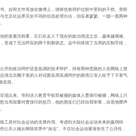
书、自辩文件等放在微博上，律师也将辩护过程中受到的干扰、旁听
与北京社运界完全不同的信息处理办法，但应者寥寥。一隐一显两种
。
动的发展历程看，它们在走入了现在的政治境况之后，越来越艰难。
，变成了无法呼应的两个割裂状态。这中间体现了当局的压制手段，
公开的政治辩护还是低调的技术辩护，持有两种思路的人在网络上曾
志强北京圈子里的人对试图采用高调辩护的斯伟江等人给予了不客气
旗息鼓。
呈现出来。等到涉入教育平权而被捕的媒体人曹保印被捕，网络上只
怒当局加重对曹保印的惩罚，他的朋友们已经自我审查，自觉地噤声
。
络工具对社会运动的支撑作用。考虑到大陆社会运动本来的羸弱特
些公共人物从网络世界中“抹去”。不仅社会运动逐渐丧失了公共性，