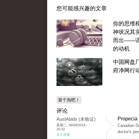
您可能感兴趣的文章
你的思维
神状况其
而出——
的动机
中国网盘
府净网行
冒个泡吧！
评论
Propecia
AustAbids (未验证)
星期二, 06/04/2019 -
Canadian Dr
20:32
doctor's pr
永久连接