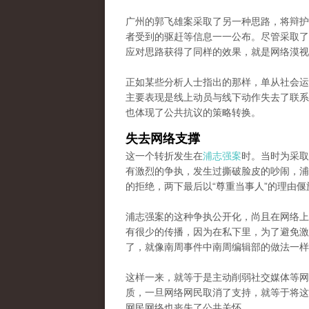
广州的郭飞雄案采取了另一种思路，将辩护
者受到的驱赶等信息一一公布。尽管采取了
应对思路获得了同样的效果，就是网络漠视
正如某些分析人士指出的那样，单从社会运
主要表现是线上动员与线下动作失去了联系
也体现了公共抗议的策略转换。
失去网络支撑
这一个转折发生在
浦志强案
时。当时为采取
有激烈的争执，发生过撕破脸皮的吵闹，浦
的拒绝，两下最后以“尊重当事人”的理由偃
浦志强案的这种争执公开化，尚且在网络上
有很少的传播，因为在私下里，为了避免激
了，就像南周事件中南周编辑部的做法一样
这样一来，就等于是主动削弱社交媒体等网
质，一旦网络网民取消了支持，就等于将这
网民网络也丧失了公共关怀。