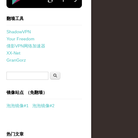
翻墙工具
ShadowVPN
Your Freedom
倩影VPN网络加速器
XX-Net
GranGorz
搜索表单
搜索
镜像站点 （免翻墙）
泡泡
镜像
#1
泡泡
镜像#2
热门文章