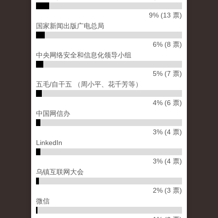
9% (13 票)
国家新闻出版广电总局
6% (8 票)
中央网络安全和信息化领导小组
5% (7 票)
五毛/自干五 （周小平、花千芳等）
4% (6 票)
中国网信办
3% (4 票)
LinkedIn
3% (4 票)
乌镇互联网大会
2% (3 票)
微信