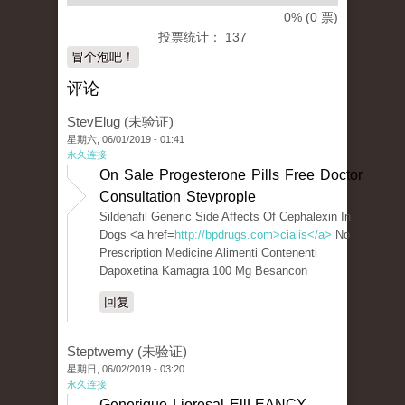
0% (0 票)
投票统计： 137
冒个泡吧！
评论
StevElug (未验证)
星期六, 06/01/2019 - 01:41
永久连接
On Sale Progesterone Pills Free Doctor
Consultation Stevprople
Sildenafil Generic Side Affects Of Cephalexin In
Dogs <a href=
http://bpdrugs.com>cialis</a>
No
Prescription Medicine Alimenti Contenenti
Dapoxetina Kamagra 100 Mg Besancon
回复
Steptwemy (未验证)
星期日, 06/02/2019 - 03:20
永久连接
Generique Lioresal EllLEANCY