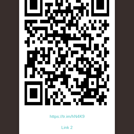
https://tr.im/hN4K9
Link 2