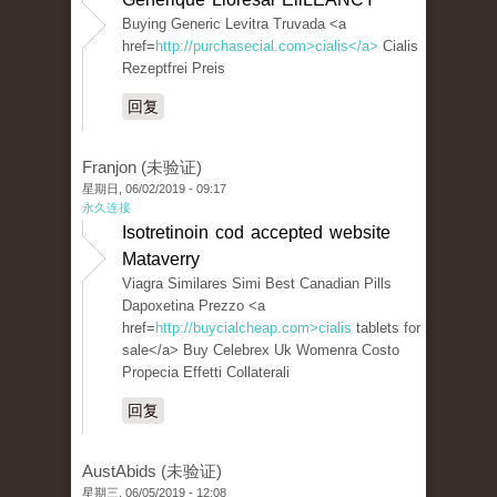
Buying Generic Levitra Truvada <a
href=
http://purchasecial.com>cialis</a>
Cialis
Rezeptfrei Preis
回复
Franjon (未验证)
星期日, 06/02/2019 - 09:17
永久连接
Isotretinoin cod accepted website
Mataverry
Viagra Similares Simi Best Canadian Pills
Dapoxetina Prezzo <a
href=
http://buycialcheap.com>cialis
tablets for
sale</a> Buy Celebrex Uk Womenra Costo
Propecia Effetti Collaterali
回复
AustAbids (未验证)
星期三, 06/05/2019 - 12:08