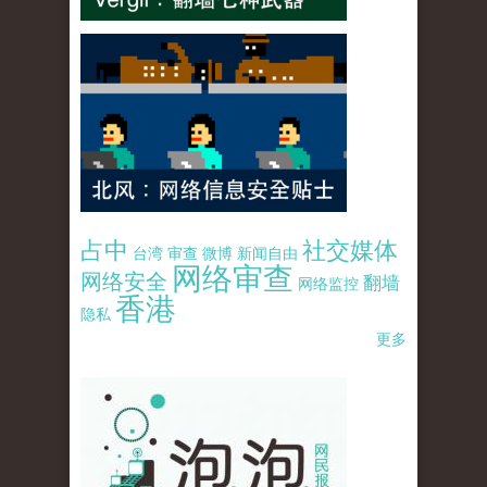
占中
社交媒体
台湾
审查
微博
新闻自由
网络审查
网络安全
翻墙
网络监控
香港
隐私
更多
pao-pao-banner-mirror-site-120814.jpg