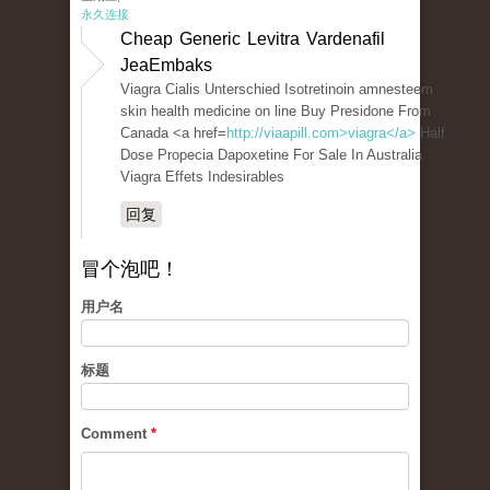
永久连接
Cheap Generic Levitra Vardenafil
JeaEmbaks
Viagra Cialis Unterschied Isotretinoin amnesteem
skin health medicine on line Buy Presidone From
Canada <a href=
http://viaapill.com>viagra</a>
Half
Dose Propecia Dapoxetine For Sale In Australia
Viagra Effets Indesirables
回复
冒个泡吧！
用户名
标题
Comment
*