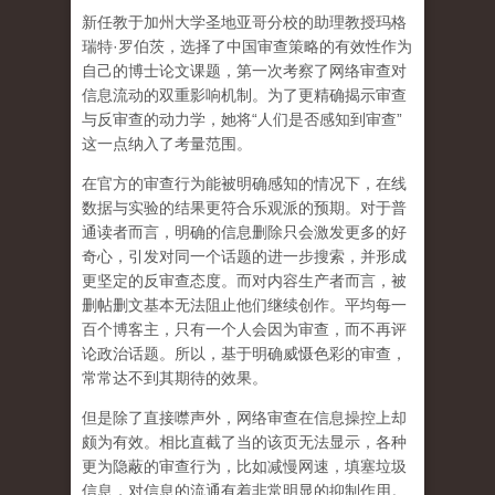
新任教于加州大学圣地亚哥分校的助理教授玛格
瑞特·罗伯茨，选择了中国审查策略的有效性作为
自己的博士论文课题，第一次考察了网络审查对
信息流动的双重影响机制。为了更精确揭示审查
与反审查的动力学，她将“人们是否感知到审查”
这一点纳入了考量范围。
在官方的审查行为能被明确感知的情况下，在线
数据与实验的结果更符合乐观派的预期。对于普
通读者而言，明确的信息删除只会激发更多的好
奇心，引发对同一个话题的进一步搜索，并形成
更坚定的反审查态度。而对内容生产者而言，被
删帖删文基本无法阻止他们继续创作。平均每一
百个博客主，只有一个人会因为审查，而不再评
论政治话题。所以，基于明确威慑色彩的审查，
常常达不到其期待的效果。
但是除了直接噤声外，网络审查在信息操控上却
颇为有效。相比直截了当的该页无法显示，各种
更为隐蔽的审查行为，比如减慢网速，填塞垃圾
信息，对信息的流通有着非常明显的抑制作用。