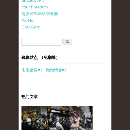
ShadowVPN
Your Freedom
倩影VPN网络加速器
XX-Net
GranGorz
搜索表单
搜索
镜像站点 （免翻墙）
泡泡
镜像
#1
泡泡
镜像#2
热门文章