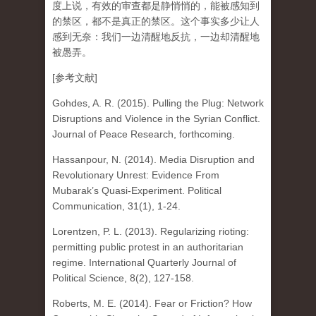
度上说，有效的审查都是静悄悄的，能被感知到
的禁区，都不是真正的禁区。这个事实多少让人
感到无奈：我们一边清醒地反抗，一边却清醒地
被愚弄。
[参考文献]
Gohdes, A. R. (2015). Pulling the Plug: Network
Disruptions and Violence in the Syrian Conflict.
Journal of Peace Research, forthcoming.
Hassanpour, N. (2014). Media Disruption and
Revolutionary Unrest: Evidence From
Mubarak’s Quasi-Experiment. Political
Communication, 31(1), 1-24.
Lorentzen, P. L. (2013). Regularizing rioting:
permitting public protest in an authoritarian
regime. International Quarterly Journal of
Political Science, 8(2), 127-158.
Roberts, M. E. (2014). Fear or Friction? How