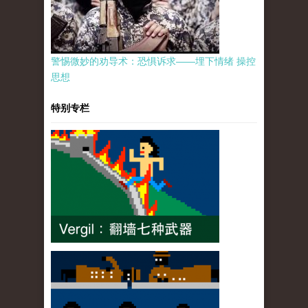
警惕微妙的劝导术：恐惧诉求——埋下情绪 操控
思想
特别专栏