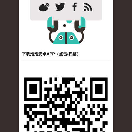
下载泡泡安卓APP（点击/扫描）