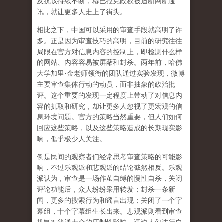
及抗议持续不断，穆巴拉克政权被迫断网断通
讯，就让更多人走上了街头。
相比之下，中国可以采用的审查手段就高明了许
多。正是因为审查技巧的高明，目前的研究往往
局限在官方对信息内容的控制上，即检测什么样
的网站、内容容易被屏蔽和封杀。两年前，哈佛
大学加里·金老师领衔的团队通过实验发现，微博
主要审查集体行动的动员，而非抽象的政治批
评。这个重要的发现一定程度上带动了对信息内
容的抓取和研究，却让更多人忽视了更宏观的信
息环境问题。官方的策略当然重要，但人们如何
回应这些策略，以及这些策略造成的长期现实影
响，似乎极少人关注。
倒是民间的观察者们经常思考审查策略的可能影
响，不过乐观派和悲观派的结论截然相反。乐观
派认为，审查是一场作茧自缚的慢性自杀，关闭
评论功能后，众人纷纷采用转发；封杀一条新
闻，更多的搜索行为和谣言出现；关闭了一个字
幕组，十个字幕组生长出来。悲观派则看到审查