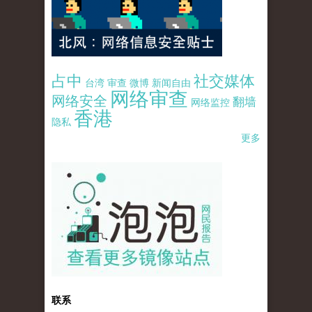
占中
社交媒体
台湾
审查
微博
新闻自由
网络审查
网络安全
翻墙
网络监控
香港
隐私
更多
pao-pao-banner-mirror-site-120814.jpg
联系