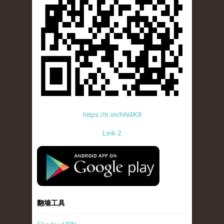
https://tr.im/hN4K9
Link 2
standard-icon-googleplay-app-store.png
翻墙工具