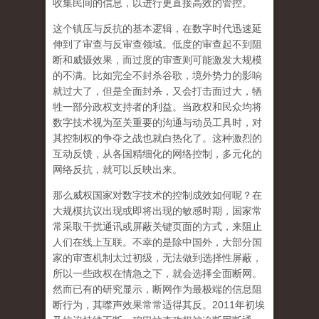
收集民间的信息，以进行更直接高效的管控。
这个镇压与反抗的基本逻辑，在数字时代迅速延
伸到了审查与反审查领域。低度的审查起不到阻
断和威慑效果，而过度的审查则可能激发大规模
的不满。比如完全不封杀谷歌，境外势力的影响
就过大了，但是全面封杀，又会打击面过大，牺
牲一部分政权支持者的利益。当政权和民众均将
数字技术视为至关重要的沟通与动员工具时，对
其控制权的争夺之战也就白热化了。这种激烈的
互动反馈，从各国精细化的网络控制，多元化的
网络反抗，就可以反映出来。
那么威权国家对数字技术的控制成效如何呢？在
大规模抗议出现或即将出现的敏感时期，国家常
常采取干扰通讯或屏蔽关键页面的方式，来阻止
人们在线上互联。不幸的是除中国外，大部分国
家的审查机制太过初级，无法做到选择性屏蔽，
所以一些政权在情急之下，就会选择全面断网。
然而已有的研究显示，断网作为最极端的信息阻
断行为，其噤声效果常常适得其反。2011年初埃