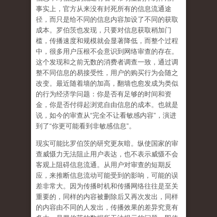
事实上，官方从来没有封死所有的信息流通途
径，而只是给不同的信息内容加设了不同的获取
成本。罗伯茨也发现，只要对信息获取稍加门
槛，传播速度和规模就会显著降低，而整个过程
中，很多用户压根不会意识到网络审查的存在。
这个发现和之前无数的消费者调查一致，通过调
整不同信息的易接受性，用户的购买行为会随之
改变。最近随着墙的加高，翻墙也愈发成为类似
的行为经济学问题：你是否有足够的时间和资
金，你是否付得起浏览自由信息的成本。也就是
说，如今的审查从“完全不让看敏感内容”，演进
到了“你更可能看到非敏感信息”。
现实可能比罗伯茨的研究更灰暗。纵使国家的审
查威慑力无法阻止用户表达，也不表示威慑不会
客观上阻碍信息流通。从用户对审查的短期反
应，来推断信息流动可能受到的影响，可能的误
差非常大。因为传播时机和传播网络往往是至关
重要的，同样的内容被删除后又再次发出，同样
的内容由不同的人发出，传播效果的差异究竟有