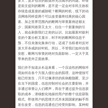
多大，是罗伯茨的数据所无法揭示的问题。即使
是前文提到的断网，是不是一定会对非民主政权
存续造成直接的威胁呢？断网的时机，线下的动
员网络同样是两个可以改变最终结果的核心因
素。加之世界范围内的断网与审查案例还都太
少，国家间差异又太大，往往一个新案例的引
入，就会刷新我们之前的认识。比如最新对叙利
亚的个案分析又显示，时不时的断网和信息干
预，不仅未激化集体行动，还成了当权者对反对
派大开杀戒的好时机。所以，不管我们如何自我
安慰，断网与审查的绝对负面影响，一定大于其
带来的意外正面效果。
我们并不知道从长远来看，一个压迫性的网络环
境如何在各个方面入侵社会的肌理。这种侵蚀可
能已经发生，只不过像潜伏的疾病般隐匿。至少
在当下的国度，信息控制对社会的主要影响，并
非通过审查让人们噤声，而在于通过提升信息获
取的成本，潜移默化地操控用户的整个信息获取
模式。即使用户的思维方式并未因国家的触手而
发生改变，信息的流通也已经受到影响。某种程