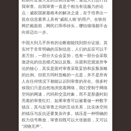
机制对普通大众的压制性影响，逼迫人们进行自
我审查。自我审查一直是个相当有说服力的论
点：威权国家最根本的解决之道，在于培养出一
批在信息素养上具有“威权人格”的用户。在铁丝
网拦截面前，网民们乖乖掉头，哪怕墙塌都不会
向前迈出一步。
中国大到几乎所有的论断都能找到部分证据。其
实对于非常明确的压制信息，人们的反应可以千
差万别，一部分大众会妥协，也有一部分会采取
激进化的信息模式加以反叛。乐观和悲观派所争
论的核心，其实是面对审查采取妥协和反叛策略
的比例。但双方同时忽略的一点是，并不是所有
人在任何情况下都能认识到审查的存在。很多时
候我们只是自然地浏览着网络，我们受制于网络
空间的网速，代码和交流对象，而不是那盏时刻
亮着的审查红灯。如果审查可以被看做一种数字
镇压，其与反审查之间的互动关系，比实体空间
的镇压与反抗还要复杂许多。镇压是一种明确的
权力信号释放，审查却既可以大张旗鼓，又可以
“润物无声”。