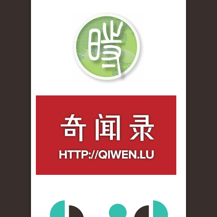
qiwenlu_logo.jpg