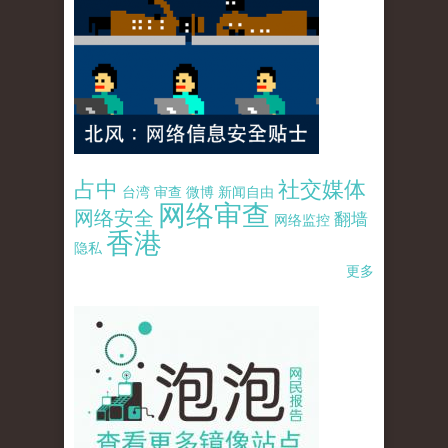
占中
社交媒体
台湾
审查
微博
新闻自由
网络审查
网络安全
翻墙
网络监控
香港
隐私
更多
pao-pao-banner-mirror-site-120814.jpg