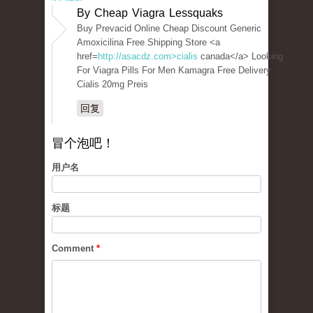
By Cheap Viagra Lessquaks
Buy Prevacid Online Cheap Discount Generic
Amoxicilina Free Shipping Store <a
href=
http://asacdz.com>cialis
canada</a> Looking
For Viagra Pills For Men Kamagra Free Delivery
Cialis 20mg Preis
回复
冒个泡吧！
用户名
标题
Comment
*