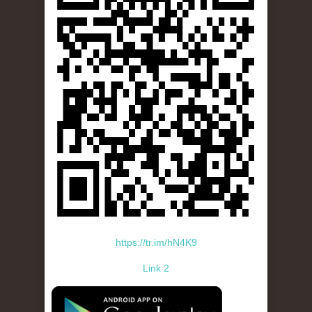
https://tr.im/hN4K9
Link 2
standard-icon-googleplay-app-store.png