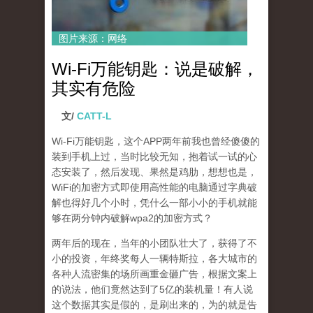
图片来源：网络
Wi-Fi万能钥匙：说是破解，
其实有危险
文/
CATT-L
Wi-Fi万能钥匙，这个APP两年前我也曾经傻傻的
装到手机上过，当时比较无知，抱着试一试的心
态安装了，然后发现、果然是鸡肋，想想也是，
WiFi的加密方式即使用高性能的电脑通过字典破
解也得好几个小时，凭什么一部小小的手机就能
够在两分钟内破解wpa2的加密方式？
两年后的现在，当年的小团队壮大了，获得了不
小的投资，年终奖每人一辆特斯拉，各大城市的
各种人流密集的场所画重金砸广告，根据文案上
的说法，他们竟然达到了5亿的装机量！有人说
这个数据其实是假的，是刷出来的，为的就是告