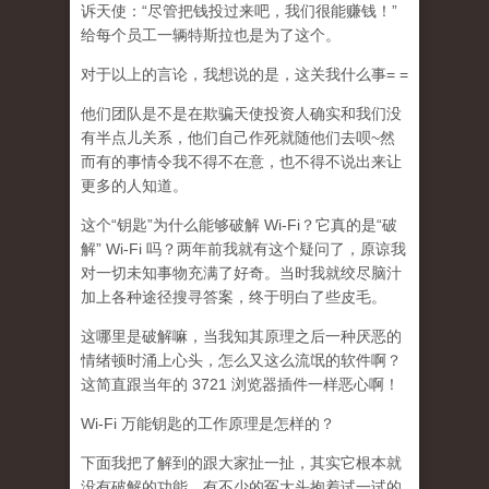
诉天使：“尽管把钱投过来吧，我们很能赚钱！”
给每个员工一辆特斯拉也是为了这个。
对于以上的言论，我想说的是，这关我什么事= =
他们团队是不是在欺骗天使投资人确实和我们没
有半点儿关系，他们自己作死就随他们去呗~然
而有的事情令我不得不在意，也不得不说出来让
更多的人知道。
这个“钥匙”为什么能够破解 Wi-Fi？它真的是“破
解” Wi-Fi 吗？两年前我就有这个疑问了，原谅我
对一切未知事物充满了好奇。当时我就绞尽脑汁
加上各种途径搜寻答案，终于明白了些皮毛。
这哪里是破解嘛，当我知其原理之后一种厌恶的
情绪顿时涌上心头，怎么又这么流氓的软件啊？
这简直跟当年的 3721 浏览器插件一样恶心啊！
Wi-Fi 万能钥匙的工作原理是怎样的？
下面我把了解到的跟大家扯一扯，其实它根本就
没有破解的功能，有不少的冤大头抱着试一试的