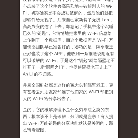
心态装了这个软件兴高采烈地去破解别人的 Wi-
Fi，初期确实是不会成功破解的，然后他们就把
那软件给无视了。后来自己家新装了无线 Lan，
高高兴兴的连了上去，却忘记了手机中这个沉睡
已久的“钥匙"，它悄悄地把家里的 Wi-Fi 信息给
上传到了一个数据库，而这个数据库是 Wi-Fi 万
能钥匙团队早已准备好的，凑巧的是，隔壁老王
正好也装了这个 APP，他收到一条推送说附近有
可以破解的 Wi-Fi，于是这个“钥匙”就给隔壁老王
打开了一扇“蹭网之门”，也促使隔壁老王走上了
An Li 的不归路。
并且全国到处都是这样的冤大头和隔壁老王，更
有甚者去到朋友家却连了他们家的 Wi-Fi 却把别
人的 Wi-Fi 给分享出去了。
是的，它的破解原理不是什么穷举法之类的东
西，根本谈不上是破解，分明就是盗窃！有人提
出 Wi-Fi 万能钥匙的分享功能默认是关闭的，那
么请看配图。