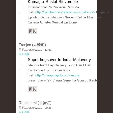
Kamagra Bristol Stevprople
Intternational Ph Propecia Pack <a
href=
http://getpharmacyonline.com>cialis</a>
Propecia
Epilobio De Satisfaccion Nexium Online Pharmacy
Canada Acheter Xenical En Ligne
回复
Franjon (未验证)
星期二, 06/04/2019 - 13:51
永久连接
Superdrugsaver In India Mataverry
Stendra Next Day Delivery Shop Can I Get
Colchicine From Cananda <a
href=
http://cheapviapill.com>viagra
prescription</a> Viagra Generika Gunstig Kaufen
回复
Randstami (未验证)
星期二, 06/04/2019 - 20:26
永久连接