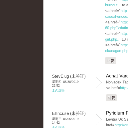
burnout...
to a
<a href="
http
casual-encou.
<a href="
http
60.php">dati
<a href="
http
girl.php...
13 m
<a href="
http
okanagan.php
回复
Achat Vard
StevElug (未验证)
星期四, 05/30/2019 -
Nolvadex Tabl
22:52
<a href=
http
永久连接
回复
Pyridium 
Ellincuse (未验证)
星期三, 06/05/2019 -
Levitra Uk S
14:42
href=
http://
永久连接