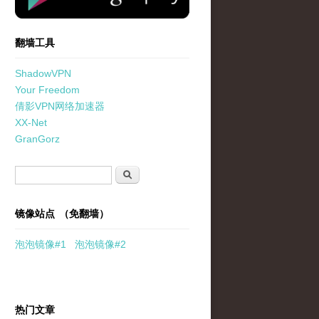
翻墙工具
ShadowVPN
Your Freedom
倩影VPN网络加速器
XX-Net
GranGorz
搜索表单
搜索
镜像站点 （免翻墙）
泡泡
镜像
#1
泡泡
镜像#2
热门文章