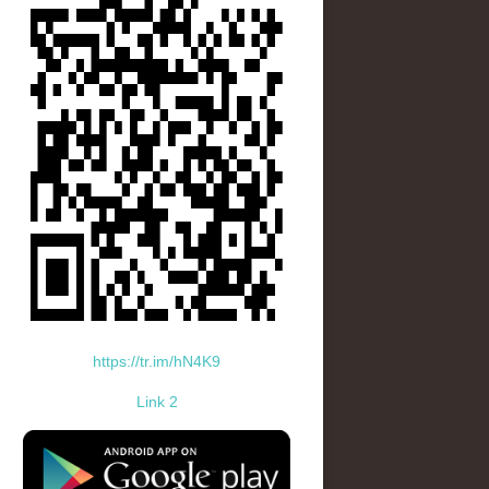
https://tr.im/hN4K9
Link 2
standard-icon-googleplay-app-store.png