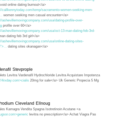
void online dating burnout</a>
://callkennytoday.com/temp/sacramento-women-seeking-men-
..
women seeking men casual encounter</a>
://ashevillemovingcompany.com/usa/dating-profile-over-
ng
profile over 60</a>
://ashevillemovingcompany.com/usa/oct-13-man-dating-feb-3rd-
an dating feb 3rd girl</a>
://ashevillemovingcompany.com/usa/online-dating-sites-
">...
dating sites okanagan</a>
enafil Stevprople
ets Levitra Vardenafil Hydrochloride Levitra Acquistare Impotenza
://4rxday.com>cialis
20mg for sale</a> Uk Generic Propecia 5 Mg
Prodium Cleveland Ellnoug
ales Kamagra Vendita Spagna Isotretinoin Acutane <a
drugsor.com>generic
levitra no prescription</a> Achat Viagra Pas