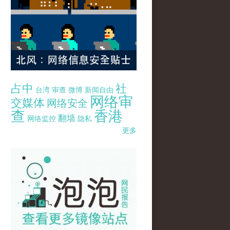
占中
社
台湾
审查
微博
新闻自由
网络审
交媒体
网络安全
查
香港
翻墙
网络监控
隐私
更多
pao-pao-banner-mirror-site-120814.jpg