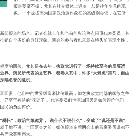
报道萎靡不振，尤其在社交媒体上遇冷，却是往年少见的现
象。一个被拔高为国家政治运作象征的高级别会议，在它所
新闻报道的场合。记者会就上年和当前的舆论热点问讯代表委员，各
推销自个省份的良好形象。两会的参与者也乐意在镜头前表现个性，
程度的回落。尤其是
在去年，执政党进行了一场持续至今的反腐运
业界、演员所代表的文艺界，都卷入其中，许多“大老虎”落马，而由
深陷名誉的危机
。
富即贵，他们中的世界级富豪比例最高，加之执政党内部的家族之争
、乃至于裨益的“花架子”。代表委员们也深知国民是如何评价他们
国民的负面评价。
“耕耘”，政治气氛诡异，“说什么不说什么”，变成了“说还是不说”
。
就干脆不讲。全国两会之前，媒体报道东莞两会上的富豪委员谁都不
共产党英明伟大。