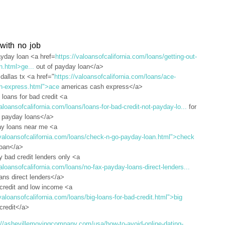
 with no job
yday loan <a href=
https://valoansofcalifornia.com/loans/getting-out-
n.html>ge...
out of payday loan</a>
dallas tx <a href="
https://valoansofcalifornia.com/loans/ace-
h-express.html">ace
americas cash express</a>
 loans for bad credit <a
valoansofcalifornia.com/loans/loans-for-bad-credit-not-payday-lo...
for
t payday loans</a>
ay loans near me <a
/valoansofcalifornia.com/loans/check-n-go-payday-loan.html">check
loan</a>
ly bad credit lenders only <a
valoansofcalifornia.com/loans/no-fax-payday-loans-direct-lenders...
ans direct lenders</a>
 credit and low income <a
/valoansofcalifornia.com/loans/big-loans-for-bad-credit.html">big
 credit</a>
://ashevillemovingcompany.com/usa/how-to-avoid-online-dating-