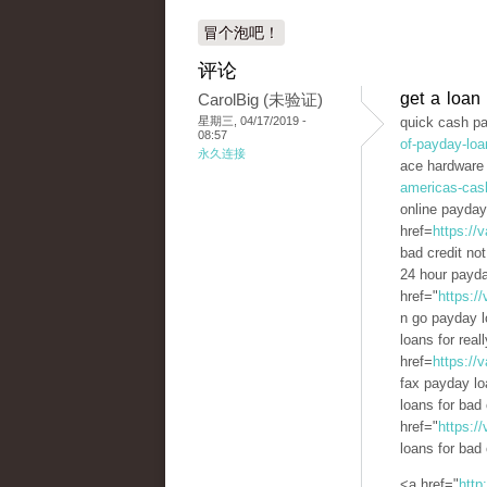
冒个泡吧！
评论
get a loan
CarolBig (未验证)
星期三, 04/17/2019 -
quick cash pa
08:57
of-payday-loa
永久连接
ace hardware 
americas-cas
online payday
href=
https://
bad credit no
24 hour payd
href="
https:/
n go payday 
loans for real
href=
https://
fax payday lo
loans for bad
href="
https:/
loans for bad
<a href="
http