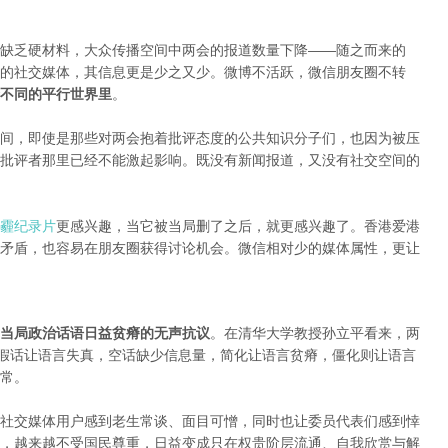
缺乏硬材料，大众传播空间中两会的报道数量下降——随之而来的
的社交媒体，其信息更是少之又少。微博不活跃，微信朋友圈不转
不同的平行世界里
。
间，即使是那些对两会抱着批评态度的公共知识分子们，也因为被压
批评者那里已经不能激起影响。既没有新闻报道，又没有社交空间的
霾纪录片
更感兴趣，当它被当局删了之后，就更感兴趣了。香港爱港
矛盾，也容易在朋友圈获得讨论机会。微信相对少的媒体属性，更让
当局政治话语日益贫瘠的无声抗议
。在清华大学教授孙立平看来，两
：假话让语言失真，空话缺少信息量，简化让语言贫瘠，僵化则让语言
常。
社交媒体用户感到老生常谈、面目可憎，同时也让委员代表们感到悻
，越来越不受国民尊重，日益变成只在权贵阶层流通、自我欣赏与解