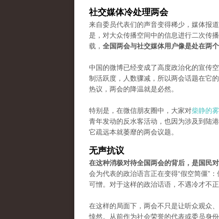
社交媒体冷处理两会
来自委员代表们的声音变得稀少，媒体报道
是，对大众传播空间中的信息进行二次传播
载，
全国两会与社交媒体用户像是处在两个
中国的微博已经变成了高度政治化的宣传空
制活跃度，人数骤减，所以两会话题在它的
热议，两会的降温就是必然。
特别是，在微信朋友圈中，大家对
柴静的雾
青年发动的反水客活动，也因为涉及到陆港
它疏远本就萎靡的两会议题。
无声抗议
在这种消极对待全国两会的背后，是国民对
会为代表的政治语言正在变得“假空简僵”
可憎。对于这样的政治话语，不遇冷才不正
在这样的局面下，两会不只是让听众观众、
悻然。从前作为社会荣誉的代表或委员身份