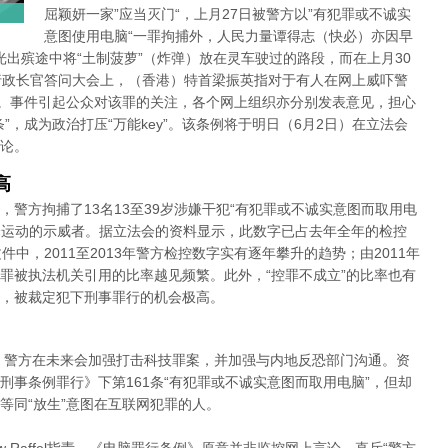
屈颖妍一家”应当灭门“，上月27日被警方以”有犯罪或不诚实
意图使用电脑“一罪拘捕外，人民力量谭得志（快必）亦因早
杨光出殡途中将“土制菠萝”（炸弹）放在灵车驶过的路段，而在上月30
行政长官答问大会上，（香港）特首梁振英指对于有人在网上威吓警
”。事件引起公众对该罪的关注，各个网上组织亦分别发表意见，担心
”，成为政治打压“万能key”。该条例将于明日（6月2日）在立法会
论。
高
日，警方拘捕了13名13至39岁涉嫌干犯“有犯罪或不诚实意图而取用电
雨伞运动的示威者。据立法会的资料显示，此数字已占去年全年的检控
中，2011至2013年警方检控数字实有逐年攀升的趋势；由2011年
，可见本罪被执法机关引用的比率越见频繁。此外，“控罪不成立”的比率也有
，被裁定犯下刑事罪行的机会极高。
言，警方在未来会加强打击科技罪案，并加强与内地反恐部门沟通。资
事条例罪行》下第161条“有犯罪或不诚实意图而取用电脑”，但却
等同“放生”意图在互联网犯罪的人。