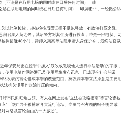
益（不论是在取用电脑的同时或在日后任何时间）；或
论是在取用电脑的同时或在日后任何时间），即属犯罪，一经循公诉
法机关以此例检控，却在检控后因证据不足以释放，有政治打压之嫌。
民思潮召集人黄之锋，其后警方对其住所进行搜查，带走一部电脑、两
之锋被拘留近48小时，律师入禀高等法院申请人身保护令，最终法官裁
近年保安局更在控罪中加入“鼓吹或教唆他人进行非法活动”的字眼，
指出，使用电脑作网络通讯及使用网络发布讯息，已成现今社会的常
用网络发表的言论也成本罪的覆盖范围。莫强调本罪立法原意是主要用
执法机关滥用作政治打压的倾向。
呼吁市民到旺角占领、有人在网上发布“立法会攻略指南”等言论皆被
效应”，谭姓男子被捕后各大流行论坛、专页号召占领的帖子明显减
是对网络及言论自由的一大威胁”。