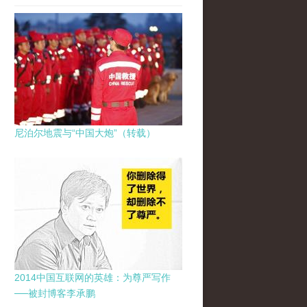
尼泊尔地震与“中国大炮”（转载）
2014中国互联网的英雄：为尊严写作
──被封博客李承鹏