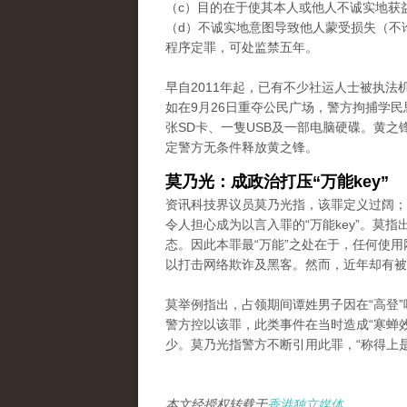
（c）目的在于使其本人或他人不诚实地获
（d）不诚实地意图导致他人蒙受损失（不
程序定罪，可处监禁五年。
早自2011年起，已有不少社运人士被执
如在9月26日重夺公民广场，警方拘捕学
张SD卡、一隻USB及一部电脑硬碟。黄
定警方无条件释放黄之锋。
莫乃光：成政治打压“万能key”
资讯科技界议员莫乃光指，该罪定义过阔；
令人担心成为以言入罪的“万能key”。莫
态。因此本罪最“万能”之处在于，任何使
以打击网络欺诈及黑客。然而，近年却有被
莫举例指出，占领期间谭姓男子因在“高登”
警方控以该罪，此类事件在当时造成“寒蝉
少。莫乃光指警方不断引用此罪，“称得上
本文经授权转载于
香港独立媒体