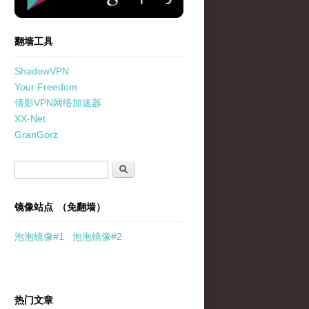
翻墙工具
ShadowVPN
Your Freedom
倩影VPN网络加速器
XX-Net
GranGorz
搜索表单
搜索
镜像站点 （免翻墙）
泡泡
镜像
#1
泡泡
镜像#2
热门文章