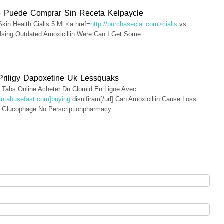
e Puede Comprar Sin Receta Kelpaycle
 Skin Health Cialis 5 Ml <a href=
http://purchasecial.com>cialis
vs
Using Outdated Amoxicillin Were Can I Get Some
Priligy Dapoxetine Uk Lessquaks
t Tabs Online Acheter Du Clomid En Ligne Avec
/antabusefast.com]buying
disulfiram[/url] Can Amoxicillin Cause Loss
e Glucophage No Perscriptionpharmacy