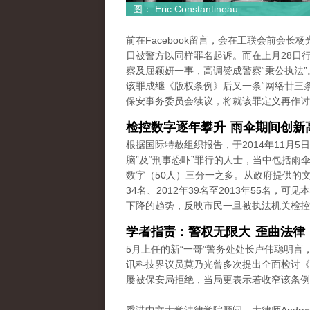
图： Eric Constantineau
前在Facebook留言，会在工联会前会长
日被警方以同样罪名起诉。而在上月28日
察及屈颖妍一事，高调赞成警察“秉公执法
该罪成继《版权条例》后又一条“网络廿三条
保安事务委员会续议，将就该罪定义再作讨
检控数字逐年攀升 雨伞期间创新
根据国际特赦组织报告，于2014年11月5
脑”及“刑事恐吓”罪行的人士，当中包括
数字（50人）三分一之多。从政府提供的文件
34名、2012年39名至2013年55名
下降的趋势，反映市民一旦被执法机关检控
学者指责：警权无限大 歪曲法律
5月上任的新“一哥”警务处处长卢伟聪明
讯科技界议员莫乃光曾多次提出全面检讨《刑
屡被保安局拒绝，当局更表示若收窄该条例