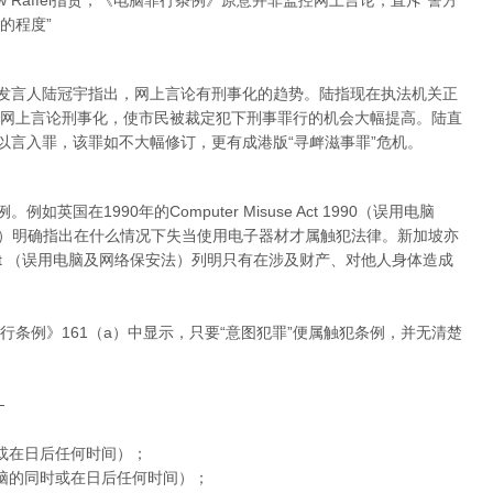
w Raffel指责，《电脑罪行条例》原意并非监控网上言论，直斥“警方
的程度”
”发言人陆冠宇指出，网上言论有刑事化的趋势。陆指现在执法机关正
网上言论刑事化，使市民被裁定犯下刑事罪行的机会大幅提高。陆直
以言入罪，该罪如不大幅修订，更有成港版“寻衅滋事罪”危机。
英国在1990年的Computer Misuse Act 1990（误用电脑
003（通讯法）明确指出在什么情况下失当使用电子器材才属触犯法律。新加坡亦
security Act （误用电脑及网络保安法）列明只有在涉及财产、对他人身体造成
条例》161（a）中显示，只要“意图犯罪”便属触犯条例，并无清楚
─
或在日后任何时间）；
脑的同时或在日后任何时间）；