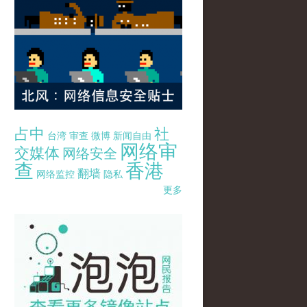
占中
社
台湾
审查
微博
新闻自由
网络审
交媒体
网络安全
查
香港
翻墙
网络监控
隐私
更多
pao-pao-banner-mirror-site-120814.jpg