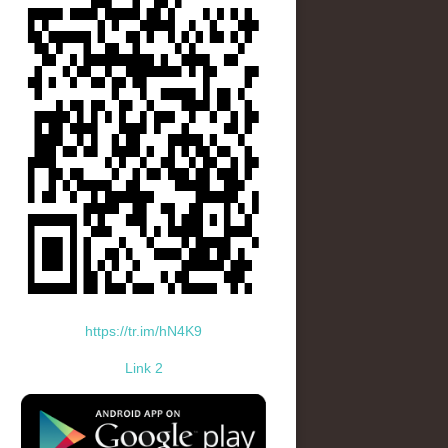
https://tr.im/hN4K9
Link 2
standard-icon-googleplay-app-store.png