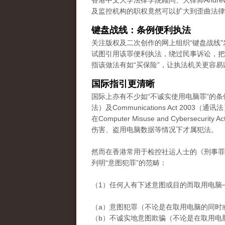
香港中文大学法律学院顾问、大律师Andre
及监控机构的职权竟然可以扩大到歪曲法律
键盘战线：条例便利执法
关注版权及二次创作的网上组织“键盘战线
试图引用该罪便利执法，绕过民事诉讼，把
指该做法有如“买保险”，让执法机关更容易
国际指引更清晰
国际上亦有不少如“不诚实使用电脑罪”的条例。例如
法）及Communications Act 2
在Computer Misuse and Cyber
伤害、盗用电脑数据等情况下才属犯法。
然而在香港常用于检控社运人士的《刑事罪行
列明“意图犯罪”的范畴：
（1）任何人有下述意图或目的而取用电脑
（a）意图犯罪（不论是在取用电脑的同时
（b）不诚实地意图欺骗（不论是在取用电