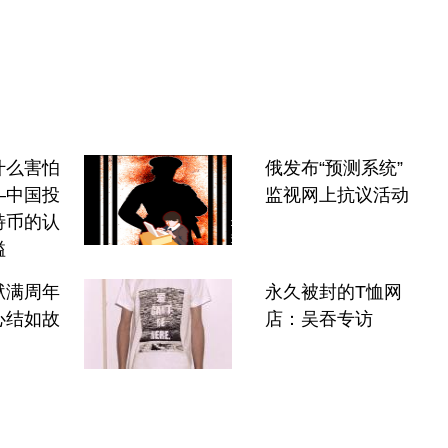
什么害怕
俄发布“预测系统”
—中国投
监视网上抗议活动
特币的认
隘
狱满周年
永久被封的T恤网
心结如故
店：吴吞专访