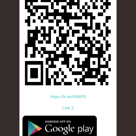
https://tr.im/hN4K9
Link 2
standard-icon-googleplay-app-store.png