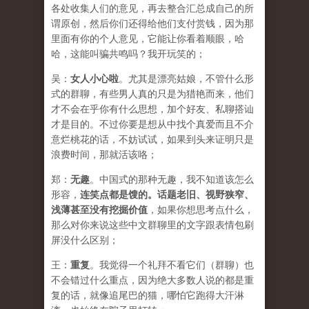
各处收集人们的意见，再去整合汇总成自己的所
谓原创，然后你们还得给他们支付赏钱，因为那
里面有你的个人意见，它能让你看着顺眼，哈
哈，这能叫骗共鸣吗？我开玩笑的；
吴：
女人小心啦
。
尤其是漂亮姑娘，不管什么形
式的群聊，有些男人真的只是为猎艳而来，他们
才不会在乎你有什么思想，加个好友、私聊搭讪
才是目的。不过你要是想从中找个真爱而且不介
意烂桃花的话，不妨试试，如果到头来证明只是
浪费时间，那就活该咯；
郑：
无趣
。中国式的那种无趣，我不知道该怎么
形容，
连笑点都是馊的。话题老旧、视野狭窄、
浅薄甚至没有挖掘价值
，如果你想思考点什么，
那么对你来说这些中文群聊里的文字跟表情包刷
屏没什么区别；
王：
重复
。我觉得一个礼拜不看它们（群聊）也
不会错过什么重点，因为绝大多数人说的都是重
复的话，就像追尾巴的猫，哪怕它跑得大汗淋