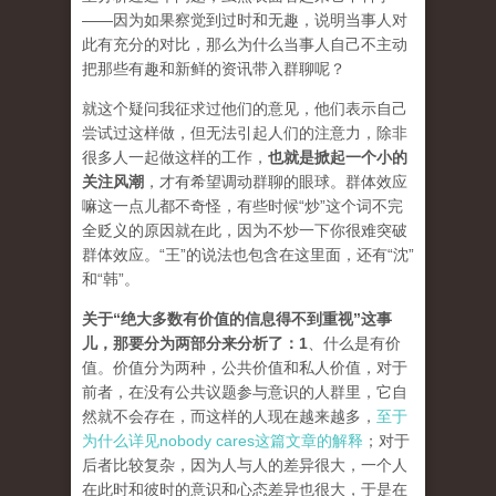
——因为如果察觉到过时和无趣，说明当事人对
此有充分的对比，那么为什么当事人自己不主动
把那些有趣和新鲜的资讯带入群聊呢？
就这个疑问我征求过他们的意见，他们表示自己
尝试过这样做，但无法引起人们的注意力，除非
很多人一起做这样的工作，
也就是掀起一个小的
关注风潮
，才有希望调动群聊的眼球。群体效应
嘛这一点儿都不奇怪，有些时候“炒”这个词不完
全贬义的原因就在此，因为不炒一下你很难突破
群体效应。“王”的说法也包含在这里面，还有“沈”
和“韩”。
关于“绝大多数有价值的信息得不到重视”这事
儿，那要分为两部分来分析了
：1
、什么是有价
值。价值分为两种，公共价值和私人价值，对于
前者，在没有公共议题参与意识的人群里，它自
然就不会存在，而这样的人现在越来越多，
至于
为什么详见nobody cares这篇文章的解释
；对于
后者比较复杂，因为人与人的差异很大，一个人
在此时和彼时的意识和心态差异也很大，于是在