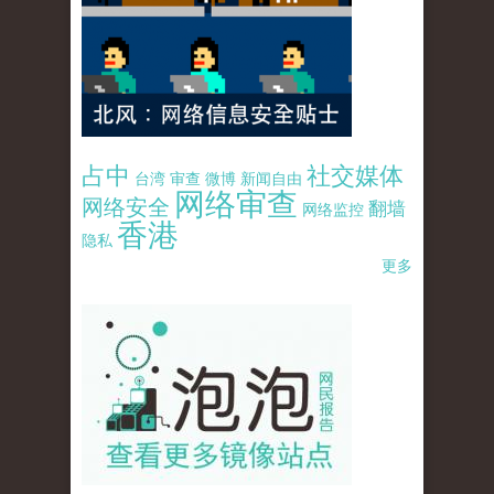
占中
社交媒体
台湾
审查
微博
新闻自由
网络审查
网络安全
翻墙
网络监控
香港
隐私
更多
pao-pao-banner-mirror-site-120814.jpg