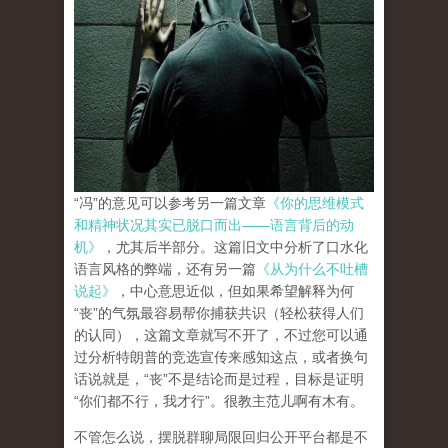
“冯”的意见可以参考另一篇文章
《你的思维模式
和精神状况其实已脱口而出——语言背后的动
机》
，尤其后半部分。这篇旧文中分析了口水化
语言风格的弊端，还有另一篇
《从为什么不吐槽
说起》
，中心意思近似，但如果希望解释为何
“丧”的气氛最容易帮你捕获共识（轻松获得人们
的认同），这篇文章就写不开了，不过您可以通
过分析特朗普的竞选宣传来感知这点，或者换句
话说就是，“丧”不是结论而是过程，目标是证明
“你们都不行，我才行”。很教主范儿啊有木有。
不管怎么说，摆脱群聊局限回归公开平台都是不