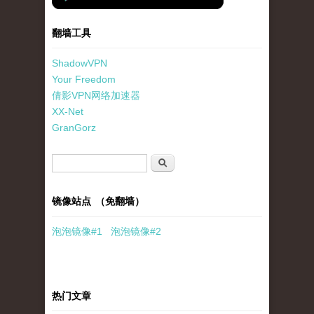
翻墙工具
ShadowVPN
Your Freedom
倩影VPN网络加速器
XX-Net
GranGorz
搜索表单
搜索
镜像站点 （免翻墙）
泡泡
镜像
#1
泡泡
镜像#2
热门文章