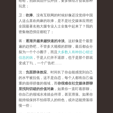
哈哈，别跟我说什么外挂，要多猥琐才会装那种
玩意；
卫：
吹捧
。没有互联网的时候好像还没觉得中国
人这么喜欢肉麻的吹捧，是不是社交媒体应用把
全国最著名抱大腿专业人士全集中起来了？我的
密集物恐惧症都犯了；
蒋：
逐渐并越来越快速的冷淡
。这好像是个最普
遍的趋势吧，不管多大规模的群聊，最后都会分
裂为一个个小圈子，而且
大多数人有种担心错过
信息的病
，于是人们并不退群，也于是那个群就
变成了TL，一个广告栏……
沈：
负面群体效应
。时间长了你会能感觉到自己
的水平被拉低，这不是自恋，每个人都有自己偏
重的值得骄傲的领域，而
你很难在社交媒体群聊
里找到切磋的价值对象
，如果你一直盯着群聊，
你自己的领域水准就会停滞，甚至滑落。如果你
能持续保持不怕得罪人的特色，或许还能滑落得
慢一些；