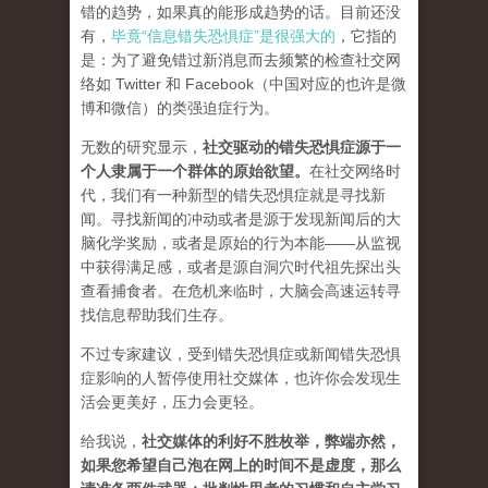
错的趋势，如果真的能形成趋势的话。目前还没
有，
毕竟“信息错失恐惧症”是很强大的
，它指的
是：为了避免错过新消息而去频繁的检查社交网
络如 Twitter 和 Facebook（中国对应的也许是微
博和微信）的类强迫症行为。
无数的研究显示，
社交驱动的错失恐惧症源于一
个人隶属于一个群体的原始欲望
。
在社交网络时
代，我们有一种新型的错失恐惧症就是寻找新
闻。寻找新闻的冲动或者是源于发现新闻后的大
脑化学奖励，或者是原始的行为本能——从监视
中获得满足感，或者是源自洞穴时代祖先探出头
查看捕食者。在危机来临时，大脑会高速运转寻
找信息帮助我们生存。
不过专家建议，受到错失恐惧症或新闻错失恐惧
症影响的人暂停使用社交媒体，也许你会发现生
活会更美好，压力会更轻。
给我说，
社交媒体的利好不胜枚举，弊端亦然，
如果您希望自己泡在网上的时间不是虚度，那么