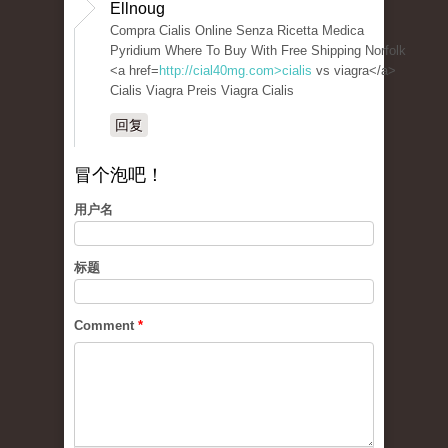
Ellnoug
Compra Cialis Online Senza Ricetta Medica
Pyridium Where To Buy With Free Shipping Norfolk
<a href=
http://cial40mg.com>cialis
vs viagra</a>
Cialis Viagra Preis Viagra Cialis
回复
冒个泡吧！
用户名
标题
Comment
*