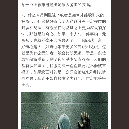
某一点上很难碰撞出足够大范围的共鸣。
2、什么叫得到重视？或者是
如何才能吸引人的
好奇心
。什么是好奇心？人必须具有一定程度的
知识和见识，有欲望在此基础之上更为深入的探
讨，那就是好奇心。如果一个人对一件事物一无
所知，也就丝毫不会感兴趣了——知识越丰富，
好奇心越大，好奇心带来更多的知识和见识。这
就是为什么无知者一般会比较无趣。于是一条信
息能获得重视，需要它的基本要素存在于人们的
基有认知里面，稍微高深一点点就肯定不会被重
视了，如果您面对的是一众只会抢红包和刷表情
的网民，您还不如直接发个大红包，肯定能获得
重视。