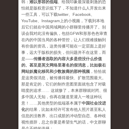
韩：
难以形容的低端
。给我印象最深最刺激的恐
怕就是版权意识低下了，不知道什么人开发出来
一些工具，可以下载twitter、Facebook、
YouTube、Instagram上的小视频，下载到本地
后它们就在中国局域网的小群聊里传播开了。别
误会我对此没有偏执，包括GFW和形形色色审查
在内的中国当局的各种管控，让人们很难接触到
有价值的资讯，这类传播可能在一定层面上是好
事，远大于版权的损失，但问题并不在这里，而
是——
传播者选取的内容大多是些没什么价值
的、甚至是英文网络里著名的假消息，比如极右
网站妖魔化移民和少数族裔的那种视频
，恰恰就
是这类假消息，被传播得最快、扩散范围最大。
那是肯定的，它们的制作意图里面就包含了对吸
睛度的追求…… 这就惨了，本来群聊就封闭、很
多中国人无知，你再在隧道里灌入一堆这种玩
意！……其他类型的低端基本属于
中国社会没进
化
的结果，比如未经许可发布他人照片甚至私人
信息的没教养、出口成脏的冲动型自恋、各种歧
视性措辞，总之你要是希望生气的话，中文群聊
是个不错的选择；