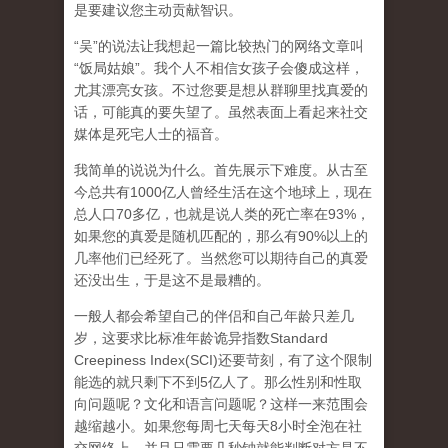
是要建议您主动贡献智识。
“吴”的说法让我想起一篇比较热门的网络文章叫
“饭局姑娘”。我个人不相信女孩子会傻成这样，
尤其漂亮女孩。不过您要是想从群聊里找真爱的
话，可能真的要失望了。虽然表面上看起来社交
媒体是死宅人士的福音。
我简单的说说为什么。首先展示下难度。从古至
今总共有1000亿人曾经生活在这个地球上，现在
总人口70多亿，也就是说人类的死亡率在93%，
如果您的真爱是随机匹配的，那么有90%以上的
几率他们已经死了。当然您可以期待自己的真爱
还没出生，于是这不是最糟的。
一般人都会希望自己的伴侣和自己年龄只差几
岁，这要求比标准年龄诡异指数Standard
Creepiness Index(SCI)还要苛刻，有了这个限制
能选的就只剩下不到5亿人了。那么性别和性取
向问题呢？文化和语言问题呢？这样一来范围会
越缩越小。如果您每周七天每天8小时全泡在社