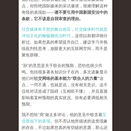
点，却拒绝国际媒体的采访邀请，很难理解这种
奇怪的表现欲——
请不要引用中国新国安法中的
条款，它不该是自我审查的理由。
社交媒体有天然的舞台效应
，
社交媒体时代就是
冲动文化的蜥蜴脑统治时代
，这些以前都详细分
析过。如果您真的希望提升自己，建议学习并熟
练批判性思考，放眼更大的互联网空间，而不是
聚焦群聊。
“孙”的意思是关于联合的预期，恐怕也很少共
鸣。包括很多著名知识分子在内，多次迹象显示
他们对
社交网络的基本能力“联合人的力量
”
这
点，一窍不通，也就是说，没有相关意识。这不
仅给对话造成了阻碍（互相听不懂），并且直接
影响着某种预期的真实状况。你有必要调低相关
预期。
我不想给“周”做太多评论，他的意见中暗含着
互
信度低下的表现
。但不否认他所描述的这类现象
的存在，不过如果您真的有切磋的意愿，那么还