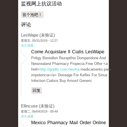
监视网上抗议活动
冒个泡吧！
评论
LesWape (未验证)
星期五, 05/31/2019 - 12:27
永久连接
Come Acquistare Il Cialis LesWape
Priligy Bestellen Rezeptfrei Domperidone And
Newzealand Pharmacy Propecia Free Offer <a
href=
http://gnplls.com>levitra
medicamento para
impotencia</a> Doseage For Keflex For Sinus
Infection Cialisis Buy Amoxil Generic
回复
Ellincuse (未验证)
星期二, 06/04/2019 - 08:49
永久连接
Mexico Pharmacy Mail Order Online