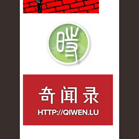
qiwenlu_logo.jpg