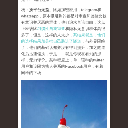
杨：
换平台无益
。比如加密应用，telegram和
whatsapp，原本吸引到的都是对审查和监控比较
有意识并厌恶的群体，他们追求言论自由，这点
上应该比
习惯性自我审查
和隐私无意识群体高很
多了，但是，这样的人太少，
其结果就是，他们
的选择结果却是把自己装进了隧道
，与外界隔绝
了，他们的基础认知并没有得到提升，加之隧道
化后迅速偏执，于是……就是你现在看到的那
样，无力评价。某种程度上，单一语种的twitter
用户和设限为熟人关系的Facebook用户，有着
同样的下场……