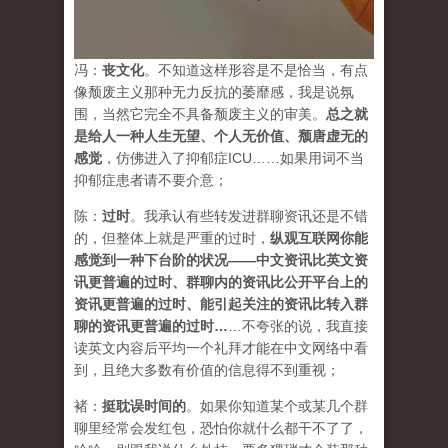
冯：
丧文化
。不知道这样形容是不是恰当，有点
像颓废主义那种无力反抗的萎靡感，我是说氛
围，当然它完全不具备颓废主义的审美。
总之就
是给人一种人生无望、个人无价值、颓唐虚无的
感觉
，仿佛进入了抑郁症ICU……如果用词不当
抑郁症患者请不要介意；
陈：
过时
。我承认有些转发进群聊资讯还是不错
的，但整体上就是严重的过时，
纵观互联网你能
感觉到一种下台阶的状况——中文资讯比英文资
讯更普遍的过时、群聊内的资讯比公开平台上的
资讯更普遍的过时、能引起关注的资讯比转入群
聊的资讯更普遍的过时
…
…不夸张的说，我直接
读英文内容后平均一个礼拜才能在中文网络中看
到，且绝大多数有价值的信息得不到重视；
褚：
挺耽误时间的
。如果你知道某个或某几个群
聊里经常会发红包，恐怕你就什么都干不了了，