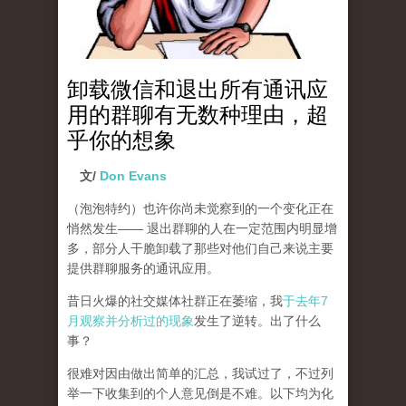
卸载微信和退出所有通讯应
用的群聊有无数种理由，超
乎你的想象
文/
Don Evans
（泡泡特约）
也许你尚未觉察到的一个变化正在
悄然发生—— 退出群聊的人在一定范围内明显增
多，部分人干脆卸载了那些对他们自己来说主要
提供群聊服务的通讯应用。
昔日火爆的社交媒体社群正在萎缩，我
于去年7
月观察并分析过的现象
发生了逆转。出了什么
事？
很难对因由做出简单的汇总，我试过了，不过列
举一下收集到的个人意见倒是不难。以下均为化