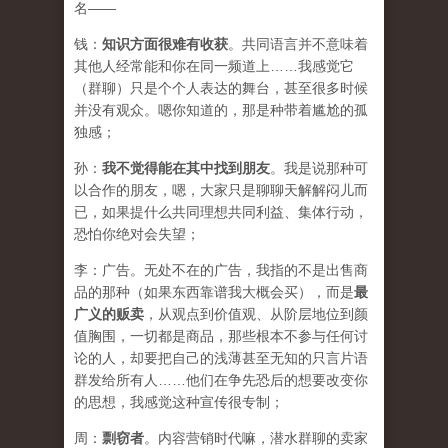
名——
钱：
知识方面很难有收获
。共同语言并不意味着
其他人经常能和你在同一频道上……我感觉它
（群聊）只是个个人表达的舞台，甚至很多时候
并没有观众。嗯你知道的，那是种带着尴尬的孤
独感；
孙：
我不觉得能在其中找到朋友
。我是说那种可
以合作的朋友，嗯，大家只是聊聊天解解闷儿而
已，如果提什么共同理想共同利益、集体行动，
恐怕你绝对会失望；
李：广告。无处不在的广告，我指的不是出售商
品的那种（如果东西靠谱我大概会买），而是
最
广义的贩卖
，从观点到价值观、从阶层地位到颜
值胸围，一切都是商品，那些根本不参与任何讨
论的人，却要把自己的浅薄甚至无知的只言片语
群发给所有人……他们在争先恐后的想要改变你
的思想，我感觉这种宣传很专制；
周：
剽窃者
。内容营销时代嘛，潜水群聊的卖家