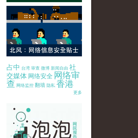
占中
社
台湾
审查
微博
新闻自由
网络审
交媒体
网络安全
查
香港
翻墙
网络监控
隐私
更多
pao-pao-banner-mirror-site-120814.jpg