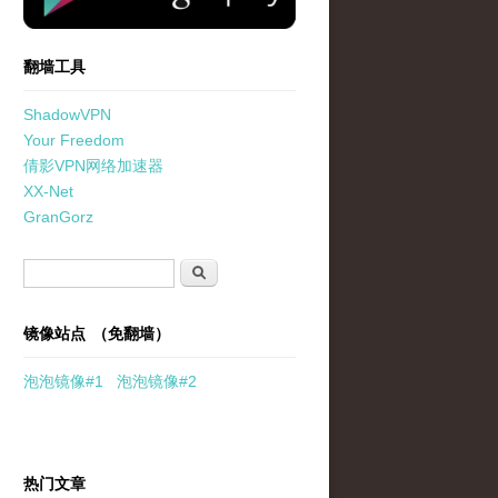
翻墙工具
ShadowVPN
Your Freedom
倩影VPN网络加速器
XX-Net
GranGorz
搜索表单
搜索
镜像站点 （免翻墙）
泡泡
镜像
#1
泡泡
镜像#2
热门文章