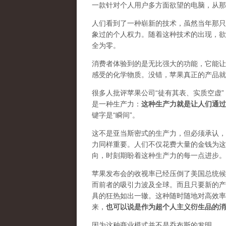
一款针对个人用户多方面欲望的电脑，从那
人们看到了一种崭新的技术，虽然当年那只
象过的个人权力
。随着这种技术的出现，欲
全为零。
消费者体验到的是无比强大的功能，它能让
感受的化学物质。没错，苹果真正的产品就
很多人批评苹果公司“徒有其表、实质空虚
是一种生产力：
这种生产力就是让人们通过
键字是“瞬间”。
这不是亚当斯密式的生产力，但必须承认，
力同样重要。人们不仅花费大量的金钱为这
向，时刻期盼着这种生产力的每一点进步。
苹果发布会的收视率已经压倒了美国总统候
而前者的吸引力波及全球。而且只要新的产
具的狂热如出一辙。这种随时随地对高效率
来，
也可以说是作为超个人主义衍生品的消
因为这种商业模式并不是乔布斯的发明。