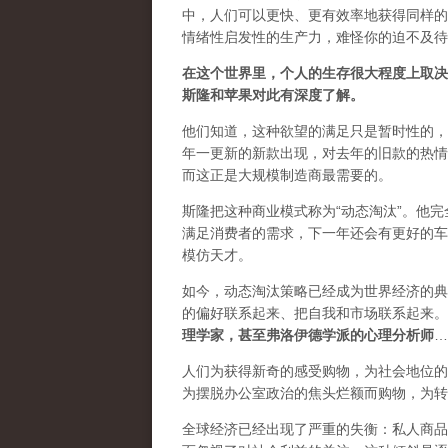
中，人们可以更快、更有效率地获得同样的
情绪性启发性的生产力，难怪你的迫不及待
在这个世界里，个人的生存很大程度上取决
斯隆和苹果对此有深度了解。
他们知道，这种欲望的满足只是暂时性的，
年一更新的新款出现，对去年的旧款的热情
而这正是大规模制造商最需要的。
斯隆把这种商业模式称为
“动态淘汰
”。他
满足消费者的需求，下一年还会有更好的车
模仿天才。
如今，动态淘汰策略已经成为世界经济的典范，正
的偏好联系起来、把自我和市场联系起来。
理学家，甚至弗洛伊德学派的心理分析师
…
人们为获得新奇的感受购物，为社会地位的
为摆脱办公室政治的焦头烂额而购物，为转
全球经济已经出现了严重的失衡：私人商品