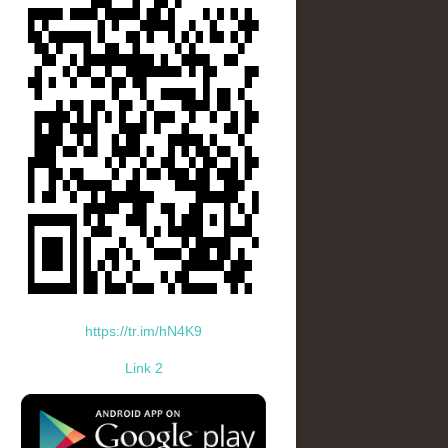
https://tr.im/hN4K9
Link 2
standard-icon-googleplay-app-store.png