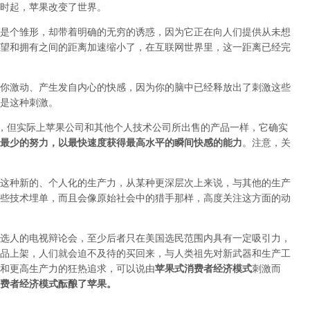
时起，苹果改变了世界。
是个雏形，却带着明确的无穷的诱惑，
因为它正在向人们提供从未想
望和拥有之间的距离加速缩小了，在互联网世界里，这一距离已经完
你激动、产生发自内心的快感，因为你的脑中已经释放出了刺激这些
是这种刺激。
”，但实际上苹果公司和其他个人技术公司所出售的产品一样，它确实
最少的努力，以最快速度获得最高水平的瞬间快感的能力
。
注意，关
这种新的、个人化的生产力，从某种更深层次上来说，与其他的生产
些技术埋单，而且会像原始社会中的猎手那样，高度关注这方面的动
选人的电视辩论会，至少后者只在美国选民范围内具有一定吸引力，
品上架，人们就会迫不及待的买回来，与人类祖先对新武器和生产工
和更高生产力的狂热追求，可以说由
苹果式消费者经济模式
刺激而
费者经济模式酝酿了苹果。