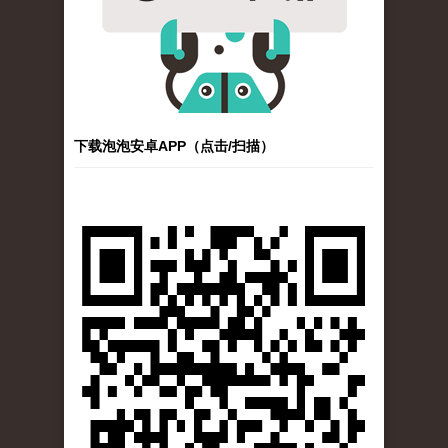
下载泡泡安卓APP（点击/扫描）