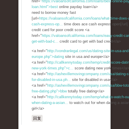
href="
https://valoansofcalifornia.com/loans/best-online-pa
loan.html">best
online payday loan</a>
need to borrow money fast
[url=
https://valoansofcalifornia.com/loans/what-time-does-
cash-express-op...
time does ace cash express open[/url]
credit card for poor credit score <a
href="
https://valoansofcalifornia.com/loans/easy-credit-car
get-with-bad-c...
credit card to get with bad credit</a>
<a href="
http://vondranlegal.com/us/dating-site-in-usa-and
europe.php">dating
site in usa and europe</a>
<a href="
http://callkennytoday.com/temp/credit-score-dati
new-york-times.php">c...
score dating new york times</a
<a href="
http://ashevillemovingcompany.com/usa/dating-si
for-disabled-in-usa.ph...
site for disabled in usa</a>
<a href="
http://ashevillemovingcompany.com/usa/bbw-tota
free-dating.php">bbw
totally free dating</a>
<a href="
http://callkennytoday.com/temp/what-to-watch-out
when-dating-a-asian...
to watch out for when dating a asia
girl</a>
回复