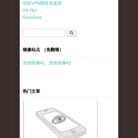
倩影VPN网络加速器
XX-Net
GranGorz
搜索表单
搜索
镜像站点 （免翻墙）
泡泡
镜像
#1
泡泡
镜像#2
热门文章