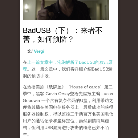
BadUSB（下）：来者不
善，如何预防？
文/
Vergil
在
上一篇文章中，泡泡解析了BadUSB的攻击原
理
。这一篇文章中，我们将详细介绍BadUSB漏
洞的预防手段。
在热播美剧《纸牌屋》（House of cards）第二
季中，黑客 Gavin Orsay交给先驱报主编 Lucas
Goodwin 一个含有复杂代码的U盘，利用采访之
便将其插在美国电信服务器上，最后成功的获得
服务器控制权，得以监控三千两百万名美国电信
用户的通话记录和坐标定位，虽然剧情纯属虚
构，但利用USB漏洞进行攻击的概念已并不陌
生。