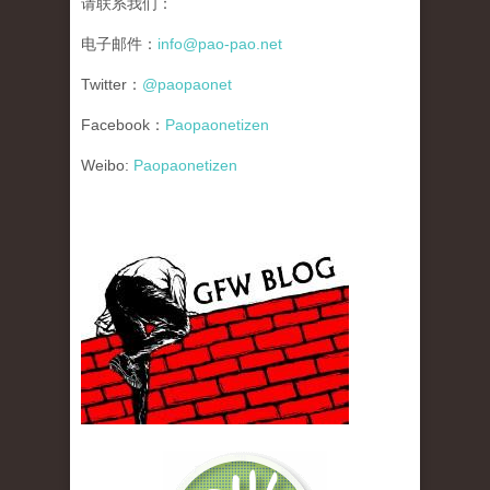
请联系我们：
电子邮件：
info@pao-pao.net
Twitter：
@paopaonet
Facebook：
Paopaonetizen
Weibo:
Paopaonetizen
gfw_blog_small.jpg