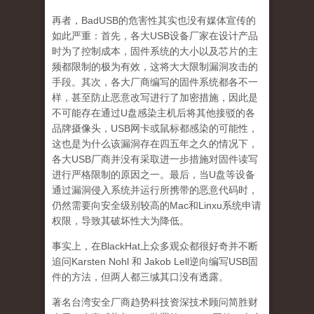
再者，BadUSB的危害性其实也没有媒体宣传的
如此严重：首先，各大USB设备厂家在设计产品
时为了控制成本，固件系统的大小以及芯片的主
频都限制的极为有效，这将大大限制漏洞攻击的
手段。其次，各大厂商编写的固件系统都各不一
样，甚至防止恶意改写进行了加密措施，因此是
不可能存在通过U盘感染主机后将其他接驳的各
品牌摄像头，USB网卡或鼠标都感染的可能性，
这也是为什么该漏洞存在四五年之久的情况下，
各大USB厂商并没有采取进一步措施对固件读写
进行严格限制的原因之一。最后，当U盘等设备
通过漏洞侵入系统并运行所携带的恶意代码时，
仍然需要向安全级别较高的Mac和Linxu系统申请
权限，导致其破坏性大为降低。
事实上，在BlackHat上众多观众都很好奇并不断
追问Karsten Nohl 和 Jakob Lell逆向编写USB固
件的方法，但两人都三缄其口没有透露。
著名台湾安全厂商趋势科技资深技术顾问简胜财