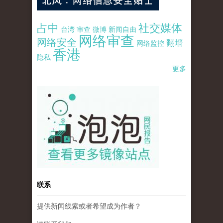
占中
社交媒体
台湾
审查
微博
新闻自由
网络审查
网络安全
翻墙
网络监控
香港
隐私
更多
pao-pao-banner-mirror-site-120814.jpg
联系
提供新闻线索或者希望成为作者？