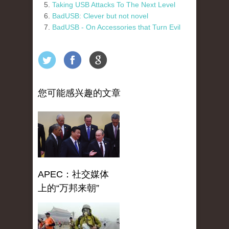
Taking USB Attacks To The Next Level
BadUSB: Clever but not novel
BadUSB - On Accessories that Turn Evil
您可能感兴趣的文章
APEC：社交媒体
上的“万邦来朝”