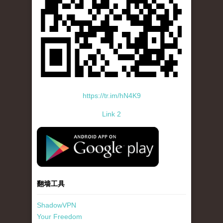
https://tr.im/hN4K9
Link 2
standard-icon-googleplay-app-store.png
翻墙工具
ShadowVPN
Your Freedom