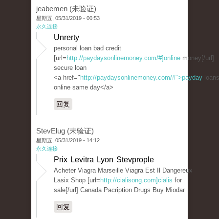
jeabemen (未验证)
星期五, 05/31/2019 - 00:53
永久连接
Unrerty
personal loan bad credit
[url=
http://paydaysonlinemoney.com/#]online
money[/url]
secure loan
<a href="
http://paydaysonlinemoney.com/#">payday
loan
online same day</a>
回复
StevElug (未验证)
星期五, 05/31/2019 - 14:12
永久连接
Prix Levitra Lyon Stevprople
Acheter Viagra Marseille Viagra Est Il Dangereux
Lasix Shop [url=
http://cialisong.com]cialis
for
sale[/url] Canada Pacription Drugs Buy Miodar
回复