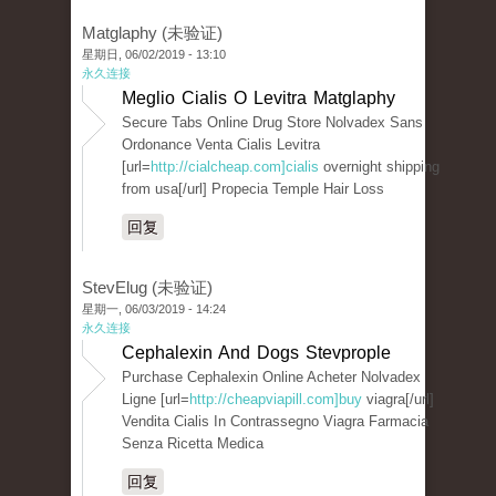
Matglaphy (未验证)
星期日, 06/02/2019 - 13:10
永久连接
Meglio Cialis O Levitra Matglaphy
Secure Tabs Online Drug Store Nolvadex Sans
Ordonance Venta Cialis Levitra
[url=
http://cialcheap.com]cialis
overnight shipping
from usa[/url] Propecia Temple Hair Loss
回复
StevElug (未验证)
星期一, 06/03/2019 - 14:24
永久连接
Cephalexin And Dogs Stevprople
Purchase Cephalexin Online Acheter Nolvadex
Ligne [url=
http://cheapviapill.com]buy
viagra[/url]
Vendita Cialis In Contrassegno Viagra Farmacia
Senza Ricetta Medica
回复