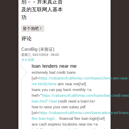
别－－并未真正普
及的互联网人基本
功
冒个泡吧！
评论
CarolBig (未验证)
星期三, 04/17/2019 - 09:03
永久连接
loan lenders near me
extremely bad credit loans
[url=
https://valoansofcalifornia.com/loans/chime-atm-near-
me.html]chime
atm near me[/url]
loans you can pay back monthly <a
href="
https://valoansofcalifornia.com/loans/bad-credit-nee
loan.html">bad
credit need a loan</a>
how to raise your own salary pdf
[url=
https://valoansofcalifornia.com/loans/advanced-financi
flex-loan-login...
financial flex loan login[/url]
ace cash express locations near me <a