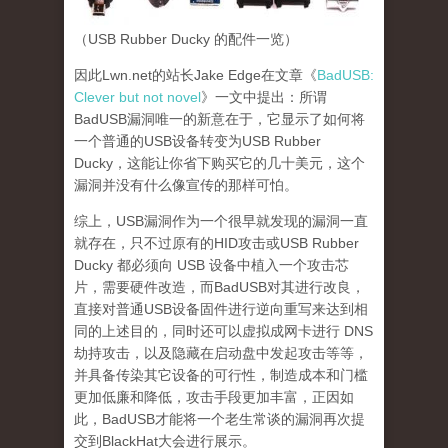
（USB Rubber Ducky 的配件一览）
因此Lwn.net的站长Jake Edge在文章《
BadUSB:
Clever but not novel
》一文中提出：所谓
BadUSB漏洞唯一的新意在于，它显示了如何将
一个普通的USB设备转变为USB Rubber
Ducky，这能让你省下购买它的几十美元，这个
漏洞并没有什么像宣传的那样可怕。
综上，USB漏洞作为一个很早就发现的漏洞一直
就存在，只不过原有的HID攻击或USB Rubber
Ducky 都必须向 USB 设备中植入一个攻击芯
片，需要硬件改造，而BadUSB对其进行改良，
直接对普通USB设备固件进行逆向重写来达到相
同的上述目的，同时还可以虚拟成网卡进行 DNS
劫持攻击，以及隐藏在启动盘中发起攻击等等，
并具备传染其它设备的可行性，制造成本和门槛
更加低廉和降低，攻击手段更加丰富，正因如
此，BadUSB才能将一个老生常谈的漏洞再次提
交到BlackHat大会进行展示。