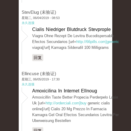
StevElug (未验证)
星期二, 06/04/2019 - 08:53
永久连接
Cialis Niedriger Blutdruck Stevprople
Viagra Ohne Rezept De Levitra Bucodispersable
Efectos Secundarios [url=
http://66pills.com]generic
viagra[/url] Kamagra Sildenafil 100 Milligrams
回复
Ellincuse (未验证)
星期三, 06/05/2019 - 17:30
永久连接
Amoxicilina In Internet Ellnoug
Amoxicillin Taste Better Propecia Perderpelo Lasix
Uk [url=
http://orderciali.com]buy
generic cialis
online[/url] Cialis 20 Mg Prezzo In Farmacia
Kamagra Gel Oral Efectos Secundarios Levitra Per
Uberweisung Bestellen
回复