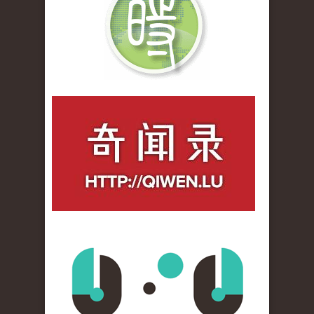
qiwenlu_logo.jpg