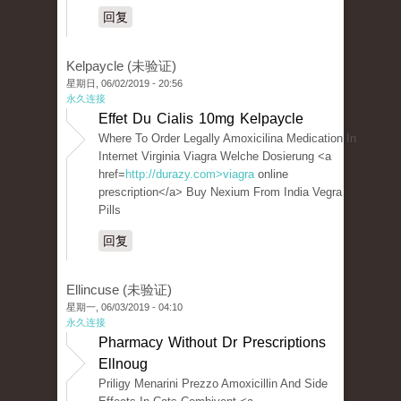
回复
Kelpaycle (未验证)
星期日, 06/02/2019 - 20:56
永久连接
Effet Du Cialis 10mg Kelpaycle
Where To Order Legally Amoxicilina Medication In
Internet Virginia Viagra Welche Dosierung <a
href=
http://durazy.com>viagra
online
prescription</a> Buy Nexium From India Vegra
Pills
回复
Ellincuse (未验证)
星期一, 06/03/2019 - 04:10
永久连接
Pharmacy Without Dr Prescriptions
Ellnoug
Priligy Menarini Prezzo Amoxicillin And Side