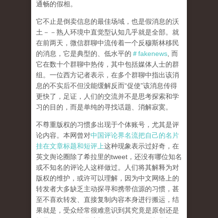
通畅的假相。
它不止是倒卖信息的最佳场域，也是假消息的沃
土－－熟人环境中直觉型认知几乎就是全部。就
在前两天，微信群聊中流传着一个反穆斯林移民
的消息，它是典型的、低水平的
＃fakenews
, 而
它在数十个群聊中热传，其中包括媒体人士的群
组。一位西方记者表示，在多个群聊中指出该消
息的不实后不但没能缓解反而“促使”该消息传得
更快了，足证，人们的交流并不是思考探索和学
习的目的，而是单纯的寻找话题、消解寂寞。
不尊重版权的习惯多出现于个体账号，尤其是评
论内容。本网曾对
中国评论界名流把自己的名片
挂在文章标题和短评上
这种现象表示过好奇，在
英文舆论圈除了希拉里的tweet，还没有哪位知名
或不知名的评论人这样做过。人们将其解释为对
版权的维护，或许可以理解，因为中文网络上的
转发者大多缺乏主动探寻和携带信源的习惯，甚
至不喜欢转发、直接复制内容本身进行搬运，结
果就是，受众经常很难意识到其究竟是原创还是