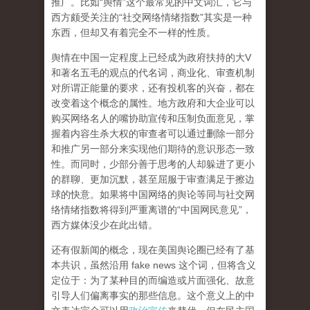
推广。比如“舆情”这个最常见的中文词汇，它与
西方颇受关注的“社交网络情绪指数”其实是一种
东西，但却又有着完全不一样的性质。
舆情在中国一定程度上已经成为政府扶持的大V
和著名五毛的观点的代名词，商业化、审查机制
对所谓正能量的要求，还有投机客的兴奋，都在
改变着这个概念的属性。地方政府和大企业可以
购买网络名人的嘴协助宣传和压制负面意见，掌
握着内容生杀大权的审查者可以通过删除一部分
和推广另一部分来实现他们期待的意识形态一致
性。而同时，少部分善于思考的人却躲进了更小
的群聊、更加沉默，甚至屈服于审查满足于擦边
球的快意。如果将中国网络的舆论等同与社交网
络情绪指数将得到严重离谱的“中国网民意见”，
西方媒体没少在此出错。
还有假新闻的概念，现在美国舆论圈已经有了基
本共识，虽然沿用 fake news 这个词，但将含义
定位于：为了某种目的而编造或片面强化、故意
引导人们偏离事实的那些信息。这个意义上的中