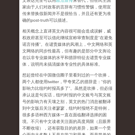
文表达完全可以用
政治宣传
来替代，但在民主国
家由于人们对政客的言辞有习惯性警惕，使用宣
传来替换假新闻并不是很恰当，并且还有更为准
确的post-truth可以描述。
相关概念上直译英文内容很可能会造成误解，威
权政府甚至可以借此继续宣称审查制度是“在避免
谣言传播”。在谴责媒体的风潮上，中文网络和英
文网络的同步性最高，但有趣的是部分中文舆论
在以非专业媒体的水平和措辞特征去谴责专业媒
体，说明尚未搞清媒体专业性的具体标准。
想起曾经在中国微信圈子里看到过的一个吹捧，
两个人都使用twitter，甲夸奖乙的措辞是：“你的
影响力比纽约时报高多了”。虽然是吹捧，但必须
承认这是句实话，纽约时报的中文账号与英文账
号的影响力有天壤之别，英文的热门消息被翻译
到中文版后关注者寥寥，纽约时报绝不是特例，
很多多语种西方媒体一直在面临翻译选择的困
境。不只有中文读者关注面的高度局限（且眼界
不断收缩），还有获取目的的差异，如果一个受
众面内大多数人不是在学习和思考，而是简单的