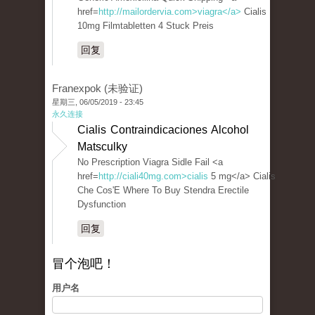
href=
http://mailordervia.com>viagra</a>
Cialis
10mg Filmtabletten 4 Stuck Preis
回复
Franexpok (未验证)
星期三, 06/05/2019 - 23:45
永久连接
Cialis Contraindicaciones Alcohol
Matsculky
No Prescription Viagra Sidle Fail <a
href=
http://ciali40mg.com>cialis
5 mg</a> Cialis
Che Cos'E Where To Buy Stendra Erectile
Dysfunction
回复
冒个泡吧！
用户名