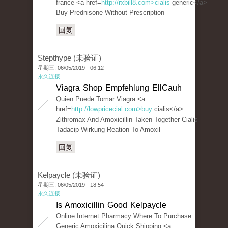
france <a href=
http://rxbill8.com>cialis
generic</a>
Buy Prednisone Without Prescription
回复
Stepthype (未验证)
星期三, 06/05/2019 - 06:12
永久连接
Viagra Shop Empfehlung EllCauh
Quien Puede Tomar Viagra <a
href=
http://lowpricecial.com>buy
cialis</a>
Zithromax And Amoxicillin Taken Together Cialis
Tadacip Wirkung Reation To Amoxil
回复
Kelpaycle (未验证)
星期三, 06/05/2019 - 18:54
永久连接
Is Amoxicillin Good Kelpaycle
Online Internet Pharmacy Where To Purchase
Generic Amoxicilina Quick Shipping <a