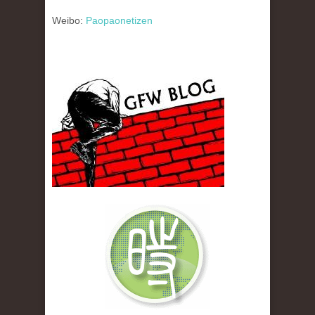
Weibo:
Paopaonetizen
gfw_blog_small.jpg