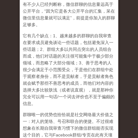
有不少人已经判断称，微信群聊的信息量远高于
公开平台，“因为它是各大公开平台的汇集，呆在
微信里信息量就可以满足”，前提是你加入的群聊
足够多。
它有几个缺点：1、越来越多的群聊的自我审查
在要求成员避免谈论一些话题，包括避免深入一
些话题；2、群组大多以共同点突出的人员组合
而成，他们对话题的关注很可能集中于极少部分
领域，而忽略了大部分领域；3、善于思考的人
很少会满足于小范围受众，于是他们在群组中处
于观察者身份，而不是贡献者，于是贡献者角色
就会赋予那些不善思考的成员，而他们对内容的
选择大多比较肤浅（或者说直观），就是那种你
完全可以用一句话/一个词去评价也不至于偏颇的
信息。
群聊唯一的优势也恰恰就是社交网络最大价值之
一：对人的笼络、号召和联合的便捷。不过很难
想象在长期自我审查习惯下的微信群组能否实现
这个目的，它与Facebook群组/专页在此有天壤