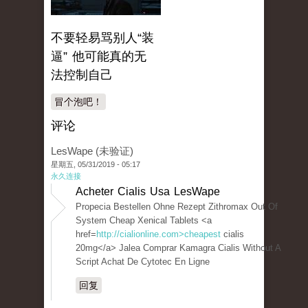
不要轻易骂别人“装
逼” 他可能真的无
法控制自己
冒个泡吧！
评论
LesWape (未验证)
星期五, 05/31/2019 - 05:17
永久连接
Acheter Cialis Usa LesWape
Propecia Bestellen Ohne Rezept Zithromax Out Of
System Cheap Xenical Tablets <a
href=
http://cialionline.com>cheapest
cialis
20mg</a> Jalea Comprar Kamagra Cialis Without A
Script Achat De Cytotec En Ligne
回复