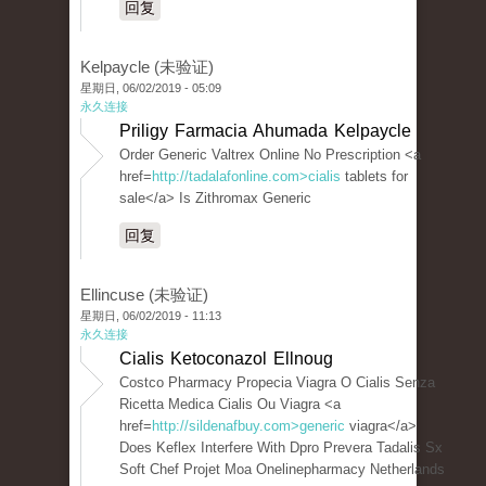
回复
Kelpaycle (未验证)
星期日, 06/02/2019 - 05:09
永久连接
Priligy Farmacia Ahumada Kelpaycle
Order Generic Valtrex Online No Prescription <a
href=
http://tadalafonline.com>cialis
tablets for
sale</a> Is Zithromax Generic
回复
Ellincuse (未验证)
星期日, 06/02/2019 - 11:13
永久连接
Cialis Ketoconazol Ellnoug
Costco Pharmacy Propecia Viagra O Cialis Senza
Ricetta Medica Cialis Ou Viagra <a
href=
http://sildenafbuy.com>generic
viagra</a>
Does Keflex Interfere With Dpro Prevera Tadalis Sx
Soft Chef Projet Moa Onelinepharmacy Netherlands