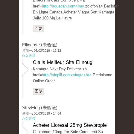
Effects In Cats Combivent <a
href=
http://aquedan.com>buy
zoloft</a> Baclofen
En Ligne Canada Acheter Viagra Soft Kamagra
Jelly 100 Mg Le Havre
回复
Ellincuse (未验证)
星期一, 06/03/2019 - 11:12
永久连接
Cialis Meilleur Site Ellnoug
Kamagra Next Day Delivery <a
href=
http://viapill.com>viagra</a>
Prednisone
Online Order
回复
StevElug (未验证)
星期一, 06/03/2019 - 14:54
永久连接
Acheter Lioresal 25mg Stevprople
Citalapram 10mg For Sale Commenti Su