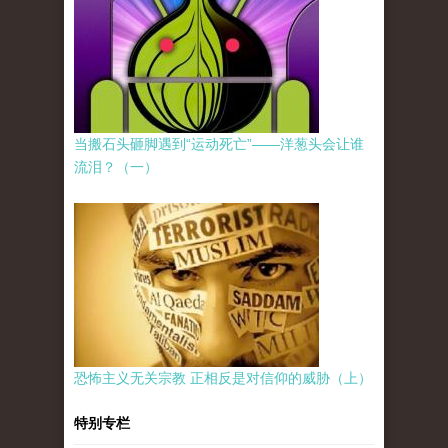
当搬石头砸脚遇到“运动死亡”——洋葱头会让谁
流泪？（一）
恐怖主义无关宗教 正相反是对信仰的威胁（上）
特别专栏