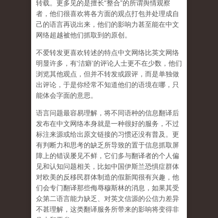
转载。更多见的是擅长“整合”的所谓舆情观察
者，他们很喜欢将各方面的观点打包并处理成自
己的语言再说出来，他们的影响力甚至能在中文
网络超越被他们抓取到的原创。
不爱转发更喜欢转述的特点中文网络比英文网络
明显许多，有‘洁癖’的评论人士更不在少数，他们
浏览其他观点，但并不转发或跟评，而是单独做
出评论，于是你经常不知道他们的语境在哪，只
能体会字面的意思。
语言问题最容易理解，将不同语种的信息翻译后
发布在中文网络本身就是一种很好的服务，不过
标注来源或给出原文链接的习惯还没有普及。更
有判断力和思考的缺乏所导致的置于信息抓取屏
障上的错误屡见不鲜，它们多与翻译者的个人偏
见和认知问题相关，比如中国伊斯兰恐惧症群体
对欧美的反移民群体制造的假新闻很有兴趣，他
们会专门翻译那些侮辱穆斯林的消息，如果其受
众第二语言能力缺乏、对英文信源的公信力差异
不甚理解，这类翻译服务所带来的影响将变得非