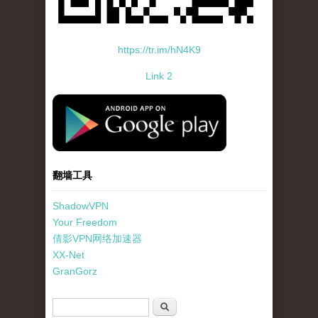
https://tr.im/hN4K9
Link 2
standard-icon-googleplay-app-store.png
翻墙工具
ShadowVPN
Your Freedom
倩影VPN网络加速器
XX-Net
GranGorz
搜索表单
搜索