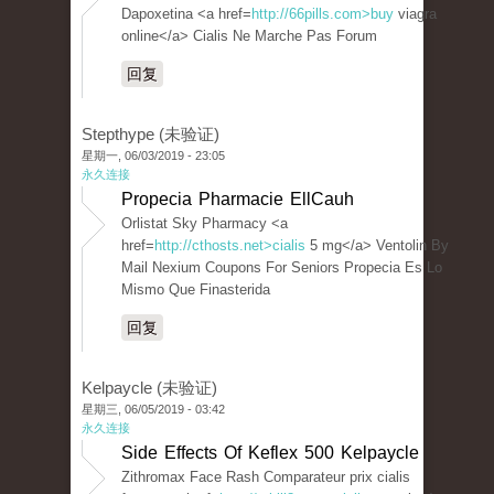
Dapoxetina <a href=
http://66pills.com>buy
viagra
online</a> Cialis Ne Marche Pas Forum
回复
Stepthype (未验证)
星期一, 06/03/2019 - 23:05
永久连接
Propecia Pharmacie EllCauh
Orlistat Sky Pharmacy <a
href=
http://cthosts.net>cialis
5 mg</a> Ventolin By
Mail Nexium Coupons For Seniors Propecia Es Lo
Mismo Que Finasterida
回复
Kelpaycle (未验证)
星期三, 06/05/2019 - 03:42
永久连接
Side Effects Of Keflex 500 Kelpaycle
Zithromax Face Rash Comparateur prix cialis