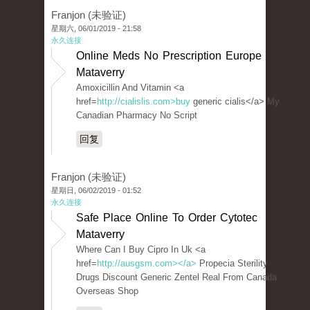
Franjon (未验证)
星期六, 06/01/2019 - 21:58
永久连接
Online Meds No Prescription Europe
Mataverry
Amoxicillin And Vitamin <a
href=
http://cialislis.com>buy
generic cialis</a> My
Canadian Pharmacy No Script
回复
Franjon (未验证)
星期日, 06/02/2019 - 01:52
永久连接
Safe Place Online To Order Cytotec
Mataverry
Where Can I Buy Cipro In Uk <a
href=
http://ausgsm.com></a>
Propecia Sterility
Drugs Discount Generic Zentel Real From Canada
Overseas Shop