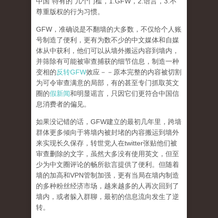
中国“特有的”几个门槛，1.GFW，2.语言，3.不
尊重版权的行为习惯。
GFW，准确说是不翻墙的大多数，不仅给个人账
号制造了便利，更有为数不少的中文媒体和自媒
体从中获利，他们可以从墙外搬运内容到墙内，
并筛除有可能被审查捕获的细节信息，制造一种
变相的
反转GFW
效应－－原本完整的内容被切割
为可令审查满意的局部，有的甚至专门抓取英文
圈的
假新闻
和明显谣言，只因它们更符合中国信
息消费者的偏见。
如果没记错的话，GFW建立的最初几年里，跨墙
群体更多倾向于将墙内被封堵的内容搬运到墙外
来实现长久保存，转世党人在twitter张贴他们被
审查删除的文字，虽然大多没有使用英文，但至
少为中文圈评论的畅所欲言提供了便利。但随着
墙的加高和VPN管制加强，更有当局在墙内制造
的多种粉丝经济市场，越来越多的人再次回到了
墙内，或者躲入群聊，最初的信息流向发生了逆
转。