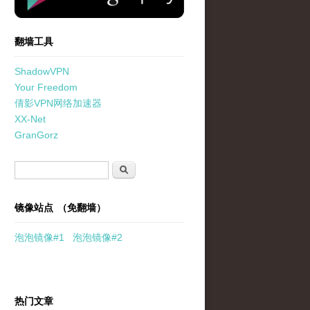
翻墙工具
ShadowVPN
Your Freedom
倩影VPN网络加速器
XX-Net
GranGorz
搜索表单
搜索
镜像站点 （免翻墙）
泡泡
镜像
#1
泡泡
镜像#2
热门文章