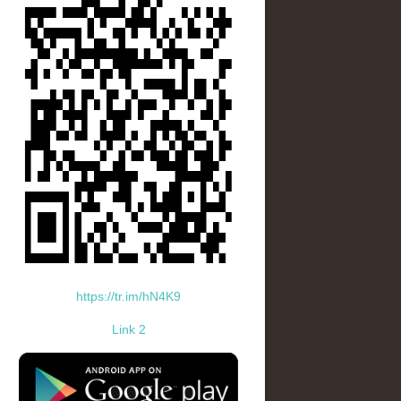
https://tr.im/hN4K9
Link 2
standard-icon-googleplay-app-store.png