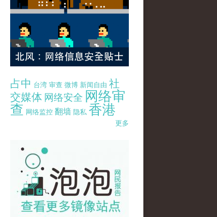
占中
社
台湾
审查
微博
新闻自由
网络审
交媒体
网络安全
查
香港
翻墙
网络监控
隐私
更多
pao-pao-banner-mirror-site-120814.jpg