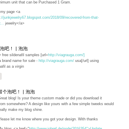
nimum unit that can be Purchased 1 Gram.
t my page <a
p://junkjewelry67.blogspot.com/2018/09/recovered-from-that-
...
jewelry</a>
泡吧！ | 泡泡
ly free sildenafil samples [url=
http://viagrauga.com/]
a brand name for sale -
http://viagrauga.com/
usa[/url] using
afil as a virgin
复
冒个泡吧！ | 泡泡
reat blog! Is your theme custom made or did you download it
rom somewhere? A design like yours with a few simple tweeks would
eally make my blog shine.
lease let me know where you got your design. With thanks
y blog: <a href="
http://www.jobref.de/node/2016354">Update