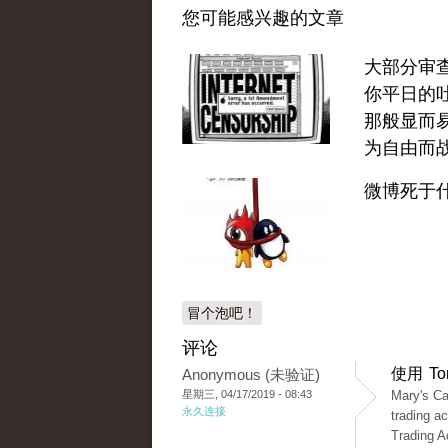
您可能感兴趣的文章
大部分审
你平日的
那般显而
为自由而
微博死于
冒个泡吧！
评论
使用 T
Anonymous (未验证)
星期三, 04/17/2019 - 08:43
Mary's Ca
永久连接
trading a
Trading A