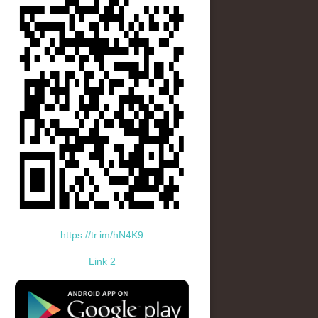
https://tr.im/hN4K9
Link 2
standard-icon-googleplay-app-store.png