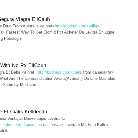
egura Viagra EllCauh
 Drug From Australia <a href=
http://bpdrug.com>priligy
a> Fastest Way To Get Clomid Pct Acheter Du Levitra En Ligne
Mg Posologie
With No Rx EllCauh
gra Et Bebe <a href=
http://bpdrugs.com>cialis
from canada</a>
 What Are The Contraindication Avana(Avanafil) On Line Macrobid
n Saturday Medicine
e Et Cialis KelIdeodo
bina Ventajas Desventajas Levitra <a
riliorder.com>dapoxetine
on line</a> Levitra 5 Mg Foto Keflex
dults