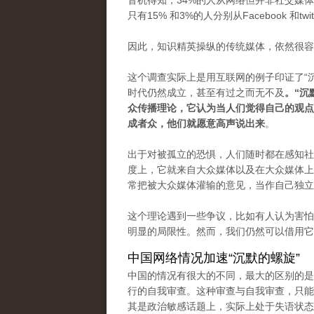
音机得知，34%的人从网络但并非社交媒体
只有15% 和3%的人分别从Facebook 和twi
因此，知识精英操纵的传统媒体，依然很容
这个调查实际上是用互联网的例子印证了“沉默的螺
时代仍然成立，甚至有过之而无不及
。“沉
众传播理论，它认为当人们觉得自己的观点
成者众，他们就愿意高声说出来
。
出于对被孤立的恐惧，人们随时都在感知社
度上，它就来自大众媒体以及在大众媒体上
常把被大众媒体灌输的意见，当作自己独立
这个理论遇到一些争议，比如有人认为害怕
明显的局限性。然而，我们仍然可以借用它
中国网络情况加速“沉默的螺旋”
中国的情况有很大的不同，最大的区别的是
行的自我审查。这种审查与自我审查，只能
其是政治敏感话题上，实际上处于失语状态