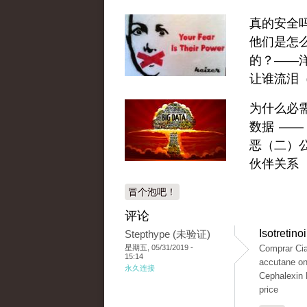
真的安全
他们是怎
的？——
让谁流泪
为什么必
数据 ——
恶（二）
伙伴关系
冒个泡吧！
评论
Isotretin
Stepthype (未验证)
星期五, 05/31/2019 -
Comprar Cia
15:14
accutane on
永久连接
Cephalexin 
price