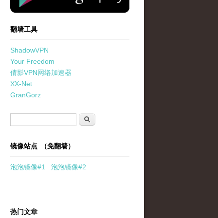
翻墙工具
ShadowVPN
Your Freedom
倩影VPN网络加速器
XX-Net
GranGorz
搜索表单
搜索
镜像站点 （免翻墙）
泡泡
镜像
#1
泡泡
镜像#2
热门文章