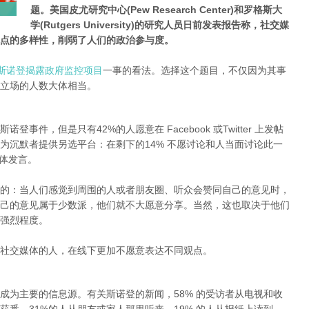
题。美国皮尤研究中心(Pew Research Center)和罗格斯大
学(Rutgers University)的研究人员日前发表报告称，社交媒
点的多样性，削弱了人们的政治参与度。
·斯诺登揭露政府监控项目
一事的看法。选择这个题目，不仅因为其事
立场的人数大体相当。
事件，但是只有42%的人愿意在 Facebook 或Twitter 上发帖
为沉默者提供另选平台：在剩下的14% 不愿讨论和人当面讨论此一
媒体发言。
的：当人们感觉到周围的人或者朋友圈、听众会赞同自己的意见时，
己的意见属于少数派，他们就不大愿意分享。当然，这也取决于他们
强烈程度。
社交媒体的人，在线下更加不愿意表达不同观点。
成为主要的信息源。有关斯诺登的新闻，58% 的受访者从电视和收