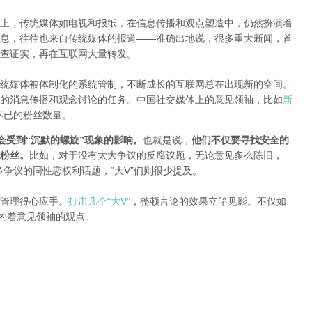
上，传统媒体如电视和报纸，在信息传播和观点塑造中，仍然扮演着
息，往往也来自传统媒体的报道——准确出地说，很多重大新闻，首
查证实，再在互联网大量转发。
统媒体被体制化的系统管制，不断成长的互联网总在出现新的空间。
的消息传播和观念讨论的任务。中国社交媒体上的意见领袖，比如
新
不已的粉丝数量。
会受到“沉默的螺旋”现象的影响。
也就是说，
他们不仅要寻找安全的
粉丝。
比如，对于没有太大争议的反腐议题，无论意见多么陈旧，
多争议的同性恋权利话题，“大V”们则很少提及。
管理得心应手。
打击几个“大V”
，整顿言论的效果立竿见影。不仅如
制约着意见领袖的观点。