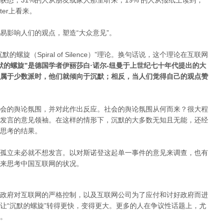
获悉，31%的人从朋友或家人那里听来，19% 的人从报纸上读到，
tter上看来。
易影响人们的观点，塑造“大众意见”。
旋（Spiral of Silence）”理论。换句话说，这个理论在互联网
默的螺旋”是德国学者伊丽莎白·诺尔-纽曼于上世纪七十年代提出的大
属于少数派时，他们就倾向于沉默；相反，当人们觉得自己的观点赞
会的舆论氛围，并对此作出反应。社会的舆论氛围从何而来？很大程
发言的意见领袖。在这样的情形下，沉默的大多数无知且无能，还经
思考的结果。
孤立未必就不想发言。以对斯诺登这起单一事件的意见来调查，也有
来思考中国互联网的状况。
政府对互联网的严格控制，以及互联网公司为了应付和讨好政府而进
让“沉默的螺旋”转得更快，变得更大。更多的人在争议性话题上，尤
。