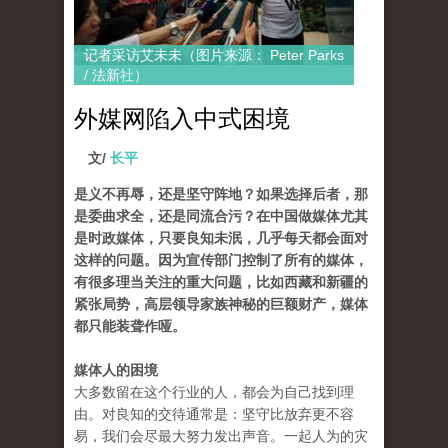
记者采访艾未未（图片来源： Peter Parks
/ 法新社）
外媒网陷入中式困境
文/
长平
是义不再辱，还是坚守阵地？如果选择后者，那
是委曲求全，还是同流合污？在中国做媒体尤其
是时政媒体，只要良知未泯，几乎每天都会面对
这样的问题。因为宣传部门控制了所有的媒体，
有很多理当关注的重大问题，比如西藏和新疆的
紧张局势，高层领导家族神秘的巨额财产，媒体
都只能装聋作哑。
媒体人的困境
大多数留在这个行业的人，都会为自己找到理
由。对良知的交待通常是：坚守比放弃更不容
易，我们会尽最大努力发出声音。一起人为的灾