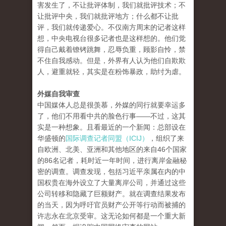
害发生了，不让批评体制，我们就批评技术；不
让批评中央，我们就批评地方；什么都不让批
评，我们就传递爱心。不仅南方周末的记者这样
想，中央电视台很多记者也是这样想的。他们觉
得自己戴着镣铐跳舞，忍辱负重，顾影自怜，禁
不住自我感动。但是，外界有人认为他们自欺欺
人，避重就轻，其实是在粉饰暴政，助纣为虐。
外媒自我审查
中国媒体人总是很羡慕，外媒的同行就要幸运多
了，他们不用看中共的脸色行事——不过，这其
实是一种想象。且看最近的一个新闻：总部设在
华盛顿的
国际调查记者同盟（ICIJ）
，组织了来
自欧洲、北美、亚洲和其他地区的来自46个国家
的86名记者，耗时近一年时间，进行离岸金融秘
密的调查。调查发现，包括习近平亲属在内的中
国权贵在海外设立了大量离岸公司，并通过这些
公司转移和隐藏了巨额财产。就在调查结果发布
的当天，因为呼吁官员财产公开等行动而被捕的
许志永在北京受审。这无论如何都是一个重大新