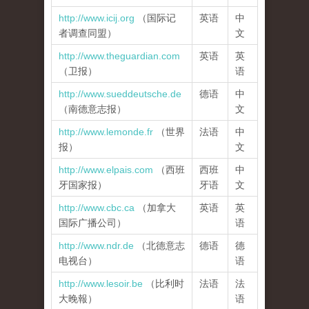
http://www.icij.org
（国际记
英语
中
者调查同盟）
文
http://www.theguardian.com
英语
英
（卫报）
语
http://www.sueddeutsche.de
德语
中
（
南德意志报）
文
http://www.lemonde.fr
（世界
法语
中
报）
文
http://www.elpais.com
（西班
西班
中
牙国家报）
牙语
文
http://www.cbc.ca
（加拿大
英语
英
国际广播公司）
语
http://www.ndr.de
（
北德意志
德语
德
电视台）
语
http://www.lesoir.be
（
比利时
法语
法
大晚報）
语