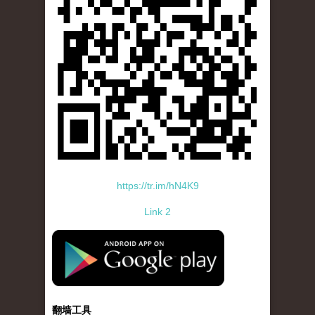
https://tr.im/hN4K9
Link 2
standard-icon-googleplay-app-store.png
翻墙工具