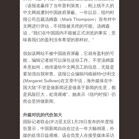
（该报道赢得了当年普利策奖），刚上线不久的
中文网就遭到中国政府屏蔽。一年以后，纽约时
报公司总裁汤姆森（Mark Thompson）宣布对中
文网进行评估，不排除被关闭的可能。汤姆森
说，“我们在中国国内不能被正式浏览的事实，意
味着我们的盈利没有希望的那样好。”
假如该网站不被中国政府屏蔽，它就有盈利的可
能，编辑记者就可以保住这份工作。不管汤姆森
本意如何，他传递给中文网员工的信息，无疑是
要加强自我审查。该报公众编辑玛格丽特•沙利文
(Margaret Sullivan)在文章中说，海外媒体在中
国大陆“不管是做新闻还是做基于新闻的生意，都
是风险巨大，处境艰难”。她表示《纽约时报》仍
然会坚持做新闻。
外媒对抗的代价加大
国际记者联会(IFJ)亚太区1月28日发布的年度报
告显示，中国新闻自由在过去一年大幅倒退，外
媒的处境日益艰难。该会负责人在接受媒体采访