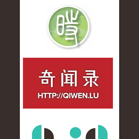
qiwenlu_logo.jpg