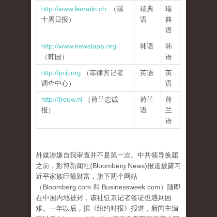
http://www.lematin.ch
（
瑞
瑞典
瑞
士周日报
）
语
典
语
http://www.newstapa.org
韩语
韩
（韩国）
语
http://pcij.org
（菲律宾记者
英语
英
调查中心）
语
http://trouw.nl
（荷兰忠诚
荷兰
荷
报）
语
兰
语
外媒涉嫌自我审查并不是第一次。中共领导换届
之前，彭博新闻社(Bloomberg News)报道披露习
近平家族巨额财富，旗下两个网站
（Bloomberg.com 和 Businessweek.com）随即
在中国内地被封，该社驻京记者签证也遇到困
难。一年以后，据《纽约时报》报道，新闻主编