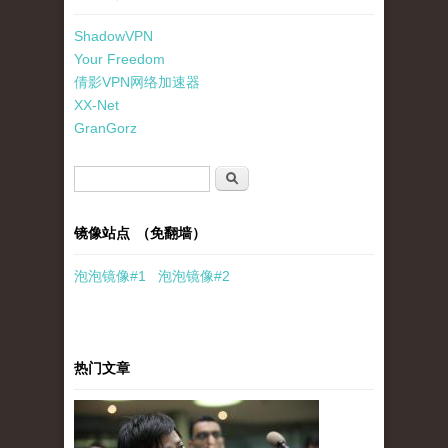
ShadowVPN
Your Freedom
倩影VPN网络加速器
XX-Net
GranGorz
搜索表单
搜索
镜像站点 （免翻墙）
泡泡
镜像
#1
泡泡
镜像#2
热门文章