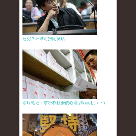
违宪？环球时报闹笑话
诊疗笔记：求极权社会的心理阴影面积（下）