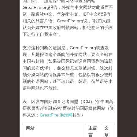
闻。然而，据追踪中国网络审查的网站
GreatFire.org报告，外媒的中文网站对此避而不
谈，路透社中文、华尔街中文、IBT中文都没有
相关的只言片语。GreatFire.org说，“我们只能
认为外媒在中国政府封锁网站，拒绝签证的手段
下进行了自我审查”。
支持这种判断的证据是，GreatFire.org调查发
现，凡是报道这个新闻的外媒网站，要么全站在
中国被封锁（如果被国际记者调查同盟列为该新
闻的发布伙伴），要么相关文章被封锁。这次封
锁外媒网站的情况异常严重，包括以前很少被封
锁的外语网站，甚至瑞典语、韩语、荷兰语等小
语种网站也不放过。
表：因发布国际调查记者同盟（ICIJ）的“中国高
层家属离岸金融秘密”而被封的国际媒体网站（资
料来源：
GreatFire
泡泡网
核对）
网站
主语
文
言
章