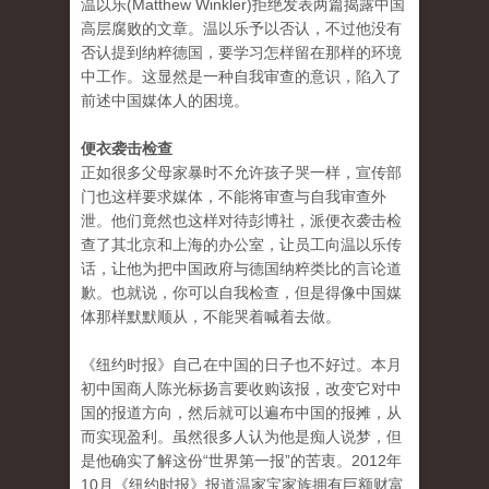
温以乐(Matthew Winkler)拒绝发表两篇揭露中国
高层腐败的文章。温以乐予以否认，不过他没有
否认提到纳粹德国，要学习怎样留在那样的环境
中工作。这显然是一种自我审查的意识，陷入了
前述中国媒体人的困境。
便衣袭击检查
正如很多父母家暴时不允许孩子哭一样，宣传部
门也这样要求媒体，不能将审查与自我审查外
泄。他们竟然也这样对待彭博社，派便衣袭击检
查了其北京和上海的办公室，让员工向温以乐传
话，让他为把中国政府与德国纳粹类比的言论道
歉。也就说，你可以自我检查，但是得像中国媒
体那样默默顺从，不能哭着喊着去做。
《纽约时报》自己在中国的日子也不好过。本月
初中国商人陈光标扬言要收购该报，改变它对中
国的报道方向，然后就可以遍布中国的报摊，从
而实现盈利。虽然很多人认为他是痴人说梦，但
是他确实了解这份“世界第一报”的苦衷。2012年
10月《纽约时报》报道温家宝家族拥有巨额财富