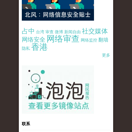
占中
社交媒体
台湾
审查
微博
新闻自由
网络审查
网络安全
翻墙
网络监控
香港
隐私
更多
pao-pao-banner-mirror-site-120814.jpg
联系