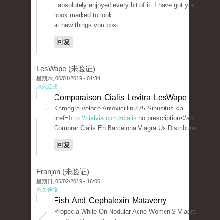
I absolutely enjoyed every bit of it. I have got you
book marked to look
at new things you post…
回复
LesWape (未验证)
星期六, 06/01/2019 - 01:34
永久连接
Comparaison Cialis Levitra LesWape
Kamagra Veloce Amoxicillin 875 Sinusitus <a
href=
http://cialvia.com>cialis
no prescription</a>
Comprar Cialis En Barcelona Viagra Us Distributer
回复
Franjon (未验证)
星期日, 06/02/2019 - 16:06
永久连接
Fish And Cephalexin Mataverry
Propecia While On Nodular Acne Women'S Viagra