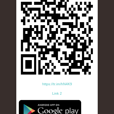
https://tr.im/hN4K9
Link 2
standard-icon-googleplay-app-store.png