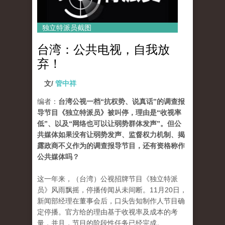
独立特派员截图
台湾：公共电视，自我放
弃！
文/
管中祥
编者：
台湾公视一档“抗权势、说真话”的调查报
导节目《独立特派员》被叫停，理由是“收视率
低”、以及“网络也可以让弱势群体发声”。但公
共媒体如果没有让弱势发声、监督权力机制、揭
露政商不义作为的调查报导节目，还有资格称作
公共媒体吗？
这一年来，（台湾）公视招牌节目《独立特派
员》风雨飘摇，停播传闻从未间断。11月20日，
新闻部经理在董事会后，口头告知制作人节目确
定停播。官方给的理由基于收视率及成本的考
量，并且，节目的阶段性任务已经完成。