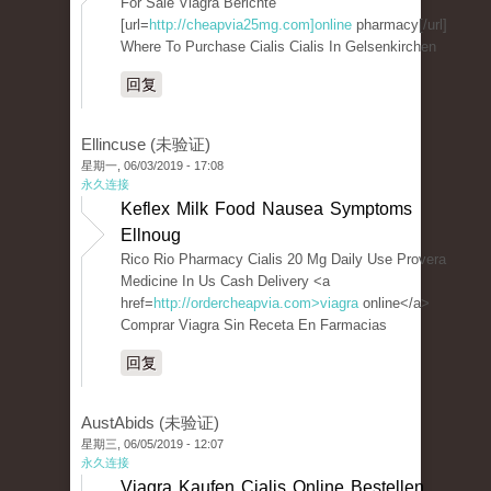
For Sale Viagra Berichte
[url=
http://cheapvia25mg.com]online
pharmacy[/url]
Where To Purchase Cialis Cialis In Gelsenkirchen
回复
Ellincuse (未验证)
星期一, 06/03/2019 - 17:08
永久连接
Keflex Milk Food Nausea Symptoms
Ellnoug
Rico Rio Pharmacy Cialis 20 Mg Daily Use Provera
Medicine In Us Cash Delivery <a
href=
http://ordercheapvia.com>viagra
online</a>
Comprar Viagra Sin Receta En Farmacias
回复
AustAbids (未验证)
星期三, 06/05/2019 - 12:07
永久连接
Viagra Kaufen Cialis Online Bestellen