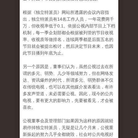
根据《独立特派员》网站所透露的会议内容指
出，独立特派员有14名工作人员，一年花费两千
万，但收视率低于0.1。依据公视内部节目上下档
机制，每一季企划部都会根据被列管的节目收视
率、收视质等做排名，连续两季都是后面五名的
节目就会被提出检讨，然后决定节目未来，也因
此节目播到年底为止。
另一个原因是，董事们认为，虽然公视过去在所
谓的多元、弱势、儿少等领域努力，但在网络发
达、资讯爆炸的时代，所谓多元、弱势群体不仅
在传统电视，也可以在其他媒介发表看法，有许
多发声管道，未必需要公视。因此，现今的公共
电视，要有更大的影响力，先要被看见，才会被
喜欢。
公视董事会及管理部门如果因为这样的原因就轻
易停掉独立特派员，无疑是让几个月来，公视重
新振起的努力几乎全都烧毁，社会对公共电视好