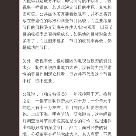
的使命就是服务小众，即使所有的小众看了，收
视率一样很低，若以此决定节目的生死，其实相
当可笑。公共媒体若真要看收视率，并不是将其
放在普遍性的标准和商业节目比较，而是要考量
节目的目标受众到底有多少人/比例观看，以及节
目的收视率是否持续成长，如果他的目标对象大
多看了，而且越来越多，节目的收视率再低，仍
是成功的节目。
另外，收视率低，也可能因为电视台投资的资源
太少，制作者说故事能力太差，没有能力把严肃
性的节目作到观众想看，但这并不代表这个节目
不好，或不重要。
公视说，《独立特派员》一年花掉两千万。换算
之后，一集节目制作费大约四十万，一个单元平
均也只有十三万左右，节目制作人却要东奔西
跑、上山下海、明查暗访、研究蹲点，这种经费
对调查报导节目来说实在是少的可怜，也很难作
出精彩好看的深度节目。然而，面对经费的窘
境，公视董事会裡的党政大老、名人商贾，不思