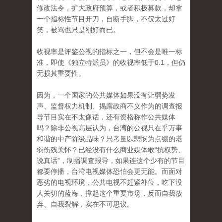
修改法令，扩大政府预算，或者积极募款，却拿
一个指标性节目开刀，自断手脚，不仅太过好
笑，被骂也只是刚好而已。
收视率是评
鉴
公视的指标之一，但不会是唯一标
准，即使《独立特派员》的收视率低于0.1，但仍
无损其重要性。
因为，一个国家的公共媒体如果没有让弱势发
声、监督权力机制、揭露政商不义作为的调查报
导节目实在不太像话，还有资格称作公共媒体
吗？除非公视高层认为，台湾的公视只在乎万事
和谐的中产阶级品味？只考量以悲悯为点缀的老
弱伤残关怀？已经没有什么商业媒体敢“抗权势、
说真话”，制播调查报导，如果连这个少有的节目
都要停播，台湾电视媒体恐怕会更无能。而面对
恶劣的电视环境，公共电视不赶紧补位，吃下没
人关切的蓝海，撑起这个重要市场，反而自我放
弃、自我裂解，实在不可思议。