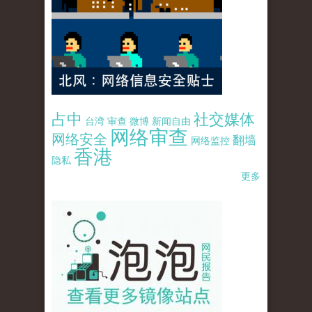
占中
社交媒体
台湾
审查
微博
新闻自由
网络审查
网络安全
翻墙
网络监控
香港
隐私
更多
pao-pao-banner-mirror-site-120814.jpg