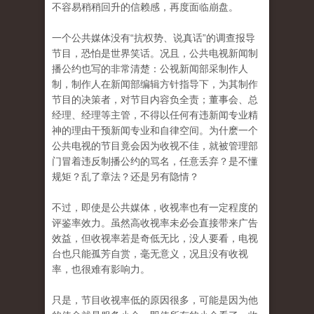
不容易稍稍回升的信赖感，再度面临崩盘。
一个公共媒体没有“抗权势、说真话”的调查报导
节目，恐怕是世界笑话。况且，公共电视新闻制
播公约也写的非常清楚：公视新闻部采制作人
制，制作人在新闻部编辑方针指导下，为其制作
节目的决策者，对节目内容负全责；董事会、总
经理、经理等主管，不得以任何有违新闻专业精
神的理由干预新闻专业和自律空间。为什麽一个
公共电视的节目竟会因为收视不佳，就被管理部
门冒着违反制播公约的骂名，任意丢弃？是不懂
规矩？乱了章法？还是另有隐情？
不过，即使是公共媒体，收视率也有一定程度的
评鉴率效力。虽然高收视率未必会直接带来广告
效益，但收视率若是奇低无比，没人要看，电视
台也只能孤芳自赏，毫无意义，况且没有收视
率，也很难有影响力。
只是，节目收视率低的原因很多，可能是因为他