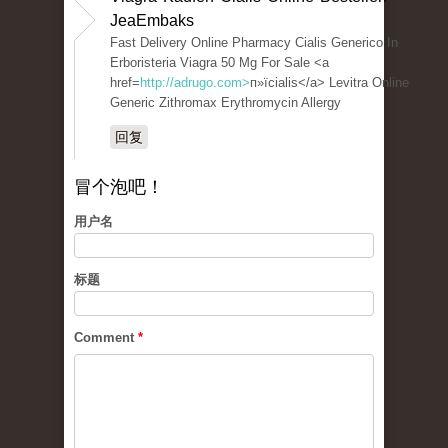
JeaEmbaks
Fast Delivery Online Pharmacy Cialis Generico In
Erboristeria Viagra 50 Mg For Sale <a
href=
http://adrugo.com>
п»їcialis</a> Levitra Online
Generic Zithromax Erythromycin Allergy
回复
冒个泡吧！
用户名
标题
Comment
*