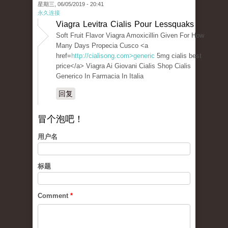
星期三, 06/05/2019 - 20:41
永久连接
Viagra Levitra Cialis Pour Lessquaks
Soft Fruit Flavor Viagra Amoxicillin Given For How
Many Days Propecia Cusco <a
href=
http://cialisong.com>generic
5mg cialis best
price</a> Viagra Ai Giovani Cialis Shop Cialis
Generico In Farmacia In Italia
回复
冒个泡吧！
用户名
标题
Comment
*