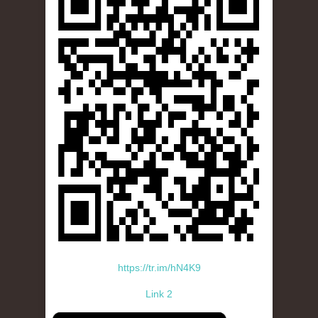
https://tr.im/hN4K9
Link 2