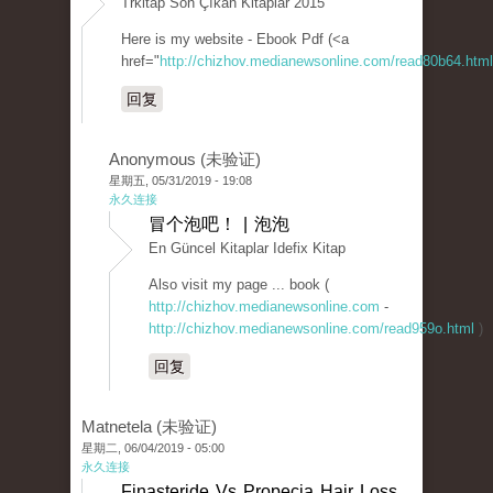
Trkitap Son Çıkan Kitaplar 2015
Here is my website - Ebook Pdf (<a
href="
http://chizhov.medianewsonline.com/read80b64.html
回复
Anonymous (未验证)
星期五, 05/31/2019 - 19:08
永久连接
冒个泡吧！ | 泡泡
En Güncel Kitaplar Idefix Kitap
Also visit my page ... book (
http://chizhov.medianewsonline.com
-
http://chizhov.medianewsonline.com/read959o.html
)
回复
Matnetela (未验证)
星期二, 06/04/2019 - 05:00
永久连接
Finasteride Vs Propecia Hair Loss