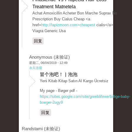
Treatment Matnetela
Achat Amoxicillin Acheter Bon Marche Suprax No
Prescription Buy Cialus Cheap <a
href=
http://lapizmoon.com>cheapest
cialis</a>
Viagra Generic Usa
回复
Anonymous (未验证)
星期二, 06/04/2019 - 12:49
永久连接
冒个泡吧！ | 泡泡
Yeni Kitab Kitap Satın Al Kargo Ücretsiz
My page - Bøger pdf -
https://sites.google.com/site/greeblifewe/billige-baby-
boeger-2ugy9
回复
Randstami (未验证)