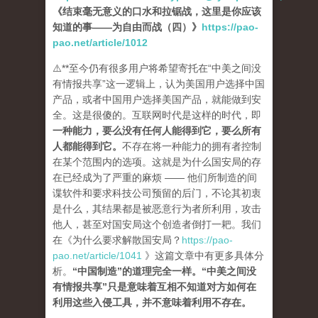
《结束毫无意义的口水和拉锯战，这里是你应该
知道的事——为自由而战（四）》
https://pao-
pao.net/article/1012
⚠️**至今仍有很多用户将希望寄托在“中美之间没
有情报共享”这一逻辑上，认为美国用户选择中国
产品，或者中国用户选择美国产品，就能做到安
全。这是很傻的。互联网时代是这样的时代，即
一种能力，要么没有任何人能得到它，要么所有
人都能得到它
。
不存在将一种能力的拥有者控制
在某个范围内的选项。这就是为什么国安局的存
在已经成为了严重的麻烦 —— 他们所制造的间
谍软件和要求科技公司预留的后门，不论其初衷
是什么，其结果都是被恶意行为者所利用，攻击
他人，甚至对国安局这个创造者倒打一耙。我们
在《为什么要求解散国安局？
https://pao-
pao.net/article/1041
》这篇文章中有更多具体分
析。
“中国制造”的道理完全一样。“中美之间没
有情报共享”只是意味着互相不知道对方如何在
利用这些入侵工具，并不意味着利用不存在。