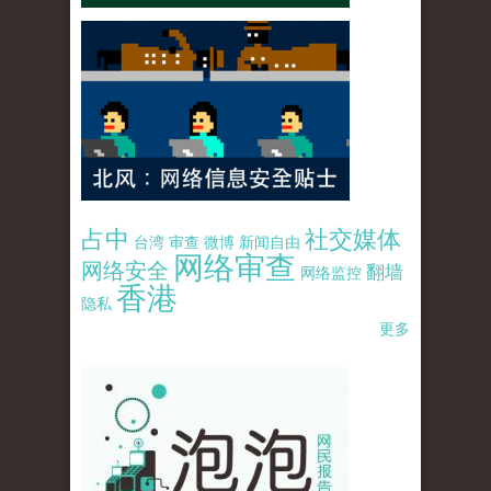
占中
社交媒体
台湾
审查
微博
新闻自由
网络审查
网络安全
翻墙
网络监控
香港
隐私
更多
pao-pao-banner-mirror-site-120814.jpg