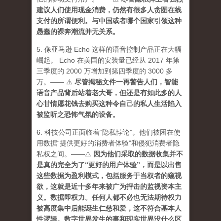
建议人们使用现金消费，仍然有很多人贪图在线
支付的所谓便利。与中国或者哪个国家引领这种
愚蠢的裸奔潮流并无关系。
5. 像亚马逊 Echo 这样的语音控制产品正在大幅
崛起。 Echo 在美国的安装量已经从 2017 年第
三季度的 2000 万增加到第四季度的 3000 多
万。—— ⚠️
尽管揭秘文件一再警告人们，智能
语音产品背后站着老大哥，但还是有如此多的人
心甘情愿花钱去购买这种令自己的私人生活陷入
被监听之恐怖气氛的设备。
6. 科技公司正面临着“隐私悖论”。他们被困在使
用数据“提供更好的消费者体验”和侵犯消费者隐
私权之间。——⚠️
因为他们采取的数据收集并不
是真的完全为了“更好的用户体验”，而是以出售
这些数据为盈利模式，包括服务于当权者的窥视
欲，这就是近十多年来被广为抨击的监视资本主
义。数据即权力。任何人都不必也无法期待权力
被高度集中后能诞生仁慈和爱，这不符合基本人
性逻辑。数字世界发生的事和现实世界没什么区