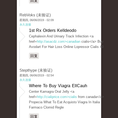
回复
RebVoks (未验证)
星期四, 06/06/2019 - 02:09
永久连接
1st Rx Orders KelIdeodo
Cephalexin And Urinary Track Infection <a
href=
http://asacdz.com>canadian
cialis</a> Buy
Avodart For Hair Loss Online Lopressor Cialis 40
回复
Stepthype (未验证)
星期四, 06/06/2019 - 02:54
永久连接
Where To Buy Viagra EllCauh
Center Kamagra Oral Jelly <a
href=
http://cialiprice.com>cialis
from canada</a>
Propecia What To Eat Acquisto Viagra In Italia
Farmaco Clomid Regle
回复