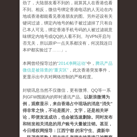
劲了，大陆朋友看不到的，就算其人在香港也看
不到。相反，微信号绑定香港电话的人无论在内
地或香港都能看见香港朋友的图。另外还设有关
键词过滤，绑定内地号的帖子被过滤掉了只有自
己本人可见，绑定香港手机号码的人被过滤就意
味绑定内地号或QQ的人看不到。与VPN开启与
否无关，所以跟IP一点关系都没有，何况我连日
本IP都实验过了……」。
本网曾经报导过的“
2014净网运动”
中，
腾讯产品
微信是被筛查的“重灾区”
，此次香港突发事件，
更显示出中共对网络控制的严格程度。
封锁讯息当然不仅微信，更有微博、QQ等一系
列GFW围困内的即时通讯产品。
以新浪微博为
例，观察显示，来自香港占中现场的消息“消失”
得非常之快，不论是图片、文字，还是相关评
论，即便发送成功，也会被迅速删除。同时发布
和转发相关消息的用户账号大量被注销。甚至，
今日维权网报导：江西宁都 的宋宁生、龚新华