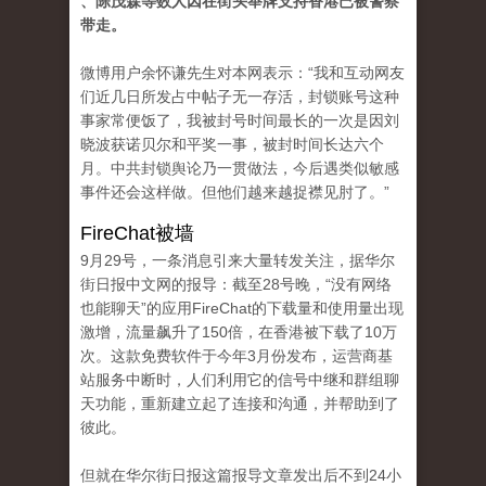
、陈茂森等数人因在街头举牌支持香港已被警察
带走。
微博用户余怀谦先生对本网表示：“我和互动网友
们近几日所发占中帖子无一存活，封锁账号这种
事家常便饭了，我被封号时间最长的一次是因刘
晓波获诺贝尔和平奖一事，被封时间长达六个
月。中共封锁舆论乃一贯做法，今后遇类似敏感
事件还会这样做。但他们越来越捉襟见肘了。”
FireChat被墙
9月29号，一条消息引来大量转发关注，据华尔
街日报中文网的报导：截至28号晚，“没有网络
也能聊天”的应用FireChat的下载量和使用量出现
激增，流量飙升了150倍，在香港被下载了10万
次。这款免费软件于今年3月份发布，运营商基
站服务中断时，人们利用它的信号中继和群组聊
天功能，重新建立起了连接和沟通，并帮助到了
彼此。
但就在华尔街日报这篇报导文章发出后不到24小