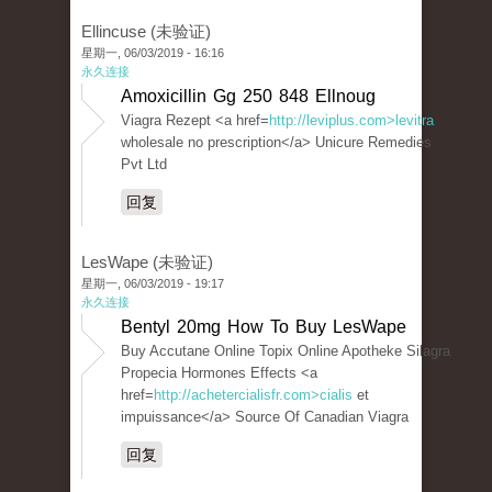
Ellincuse (未验证)
星期一, 06/03/2019 - 16:16
永久连接
Amoxicillin Gg 250 848 Ellnoug
Viagra Rezept <a href=
http://leviplus.com>levitra
wholesale no prescription</a> Unicure Remedies
Pvt Ltd
回复
LesWape (未验证)
星期一, 06/03/2019 - 19:17
永久连接
Bentyl 20mg How To Buy LesWape
Buy Accutane Online Topix Online Apotheke Silagra
Propecia Hormones Effects <a
href=
http://achetercialisfr.com>cialis
et
impuissance</a> Source Of Canadian Viagra
回复