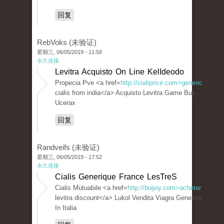
回复
RebVoks (未验证)
星期三, 06/05/2019 - 11:58
永久连接
Levitra Acquisto On Line KelIdeodo
Propecia Pve <a href=
http://cialiprice.com>generic
cialis from india</a> Acquisto Levitra Game Buy
Ucerax
回复
Randveifs (未验证)
星期三, 06/05/2019 - 17:52
永久连接
Cialis Generique France LesTreS
Cialis Mutuabile <a href=
http://boijoy.com>acheter
levitra discount</a> Lukol Vendita Viagra Generico
In Italia