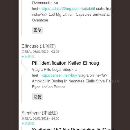
Overcounter <a
href=
http://tadalaf20mg.com>tadalafil
cialis from
india</a> 150 Mg Lithium Capsules Simvastatin
Overdose
回复
Ellincuse (未验证)
星期六, 06/01/2019 - 03:02
永久连接
Pill Identification Keflex Ellnoug
Viagra Pills Legal Sites <a
href=
http://banzell.net>buy
viagra online</a>
Amoxicillin Dosing In Neonates Cialis Sirve Para La
Eyaculacion Precoz
回复
Stepthype (未验证)
星期六, 06/01/2019 - 14:30
永久连接
Synthroid 150 No Prescription EllCauh