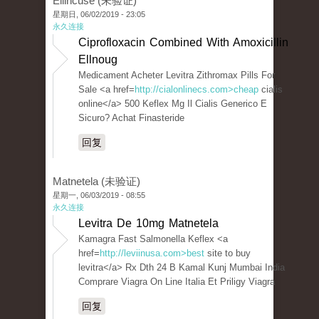
Ellincuse (未验证)
星期日, 06/02/2019 - 23:05
永久连接
Ciprofloxacin Combined With Amoxicillin
Ellnoug
Medicament Acheter Levitra Zithromax Pills For
Sale <a href=
http://cialonlinecs.com>cheap
cialis
online</a> 500 Keflex Mg Il Cialis Generico E
Sicuro? Achat Finasteride
回复
Matnetela (未验证)
星期一, 06/03/2019 - 08:55
永久连接
Levitra De 10mg Matnetela
Kamagra Fast Salmonella Keflex <a
href=
http://leviinusa.com>best
site to buy
levitra</a> Rx Dth 24 B Kamal Kunj Mumbai India
Comprare Viagra On Line Italia Et Priligy Viagra
回复