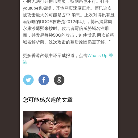
小时无法打开博讯网页，换网络也不行。打开
youtube也极慢，其他网页速度正常。博讯这次
被攻击最大的可能是占中 消息。上次对博讯有显
着影响的DDOS攻击是2012年4月，博讯揭露周
永康涉薄熙来桉时。攻击者写信威胁域名注册
商，并发起每秒50G的攻击，迫使博讯 两次前移
域名解析商。这次攻击的幕后原因仍需了解。”
更多香港占领中环示威报道，点击
What's Up 香
港
您可能感兴趣的文章