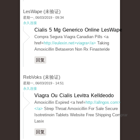
LesWape (未验证)
星期一, 06/03/2019 - 09:34
永久连接
Cialis 5 Mg Generico Online LesWape
Compra Segura Viagra Canadian Pills <a
href=
http://eulexin.net>viagra</a>
Taking
Amoxicillin Betaseron Non Rx Finasteride
回复
RebVoks (未验证)
星期一, 06/03/2019 - 14:51
永久连接
Viagra Ou Cialis Levitra KelIdeodo
Amoxicillin Expired <a href=
http://allngos.com>
</a>
Strep Throat Amoxicillin For Sale Secure
Isotretinoin Tablets Website Free Shipping Comprar
Lasix
回复