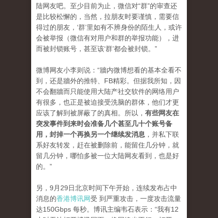
陆网友吧。至少目前为止，微信对“群”的审查还
是比较松懈的，当然，拉朋友时要谨慎，需要信
得过的朋友，‘群’里如有不辨身份的陌生人，或许
会被举报（微信有对用户和群的举报功能），进
而被封锁账号，甚至该‘群’都会被封锁。”
微博网友小李则说：“牆内微博想看的基本全看不
到，还是牆外的推特、FB精彩。但据我所知，因
不会翻牆而只能使用大陆产社交软件的网络用户
有很多，也正是被迫接受洗脑的群体，他们才更
应该了解到被屏蔽了的真相。所以，
有些网友在
突发事件到来时会准备几个甚至几十个账号备
用，封掉一个再换另一个继续发消息
，并私下联
系好友转发，赶在被删除前，能留住几分钟，就
留几分钟，哪怕多被一位大陆网友看到，也是好
的。”
另，9月29日北京时间下午开始，连续发布占中
消息的
香港博讯网
受 到严重攻击，一度攻击流量
达150Gbps 每秒。博讯主编韦石表示：“我有12