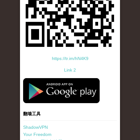
https://tr.im/hN4K9
Link 2
standard-icon-googleplay-app-store.png
翻墙工具
ShadowVPN
Your Freedom