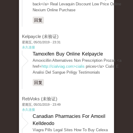
back</a> Real Levaquin Discount Low Price Online
Nexium Online Purchase
回复
Kelpaycle (未验证)
星期五, 05/31/2019 - 23:31
永久连接
Tamoxifen Buy Online Kelpaycle
Amoxicillin Alternatives Non Prescription Prozak <a
href=
http://cialviag.com>cialis
prices</a> Cialis E
Analisi Del Sangue Priligy Testimonials
回复
RebVoks (未验证)
星期五, 05/31/2019 - 23:49
永久连接
Canadian Pharmacies For Amoxil
KelIdeodo
Viagra Pills Legal Sites How To Buy Celexa