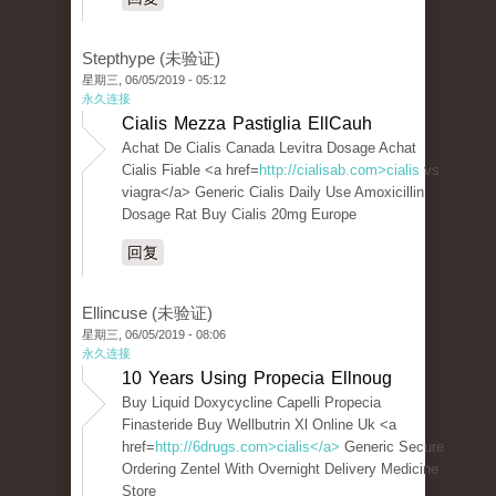
Stepthype (未验证)
星期三, 06/05/2019 - 05:12
永久连接
Cialis Mezza Pastiglia EllCauh
Achat De Cialis Canada Levitra Dosage Achat
Cialis Fiable <a href=
http://cialisab.com>cialis
vs
viagra</a> Generic Cialis Daily Use Amoxicillin
Dosage Rat Buy Cialis 20mg Europe
回复
Ellincuse (未验证)
星期三, 06/05/2019 - 08:06
永久连接
10 Years Using Propecia Ellnoug
Buy Liquid Doxycycline Capelli Propecia
Finasteride Buy Wellbutrin Xl Online Uk <a
href=
http://6drugs.com>cialis</a>
Generic Secure
Ordering Zentel With Overnight Delivery Medicine
Store