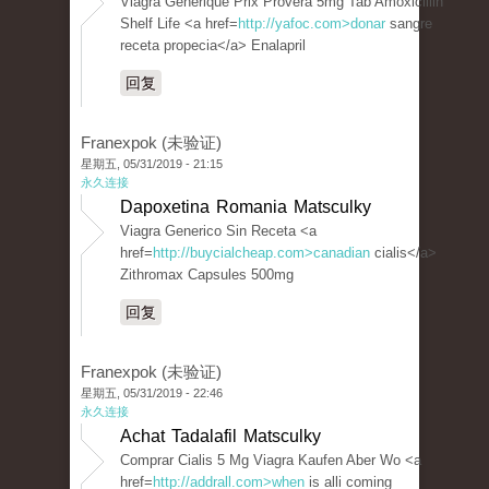
Viagra Generique Prix Provera 5mg Tab Amoxicillin
Shelf Life <a href=
http://yafoc.com>donar
sangre
receta propecia</a> Enalapril
回复
Franexpok (未验证)
星期五, 05/31/2019 - 21:15
永久连接
Dapoxetina Romania Matsculky
Viagra Generico Sin Receta <a
href=
http://buycialcheap.com>canadian
cialis</a>
Zithromax Capsules 500mg
回复
Franexpok (未验证)
星期五, 05/31/2019 - 22:46
永久连接
Achat Tadalafil Matsculky
Comprar Cialis 5 Mg Viagra Kaufen Aber Wo <a
href=
http://addrall.com>when
is alli coming