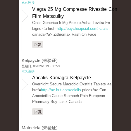
永久连接
Viagra 25 Mg Compresse Rivestite Con
Film Matsculky
Cialis Generico 5 Mg Prezzo Achat Levitra En
Ligne <a href=
http://buycheapcial.com>cialis
canada</a> Zithromax Rash On Face
回复
Kelpaycle (未验证)
星期日, 06/02/2019 - 03:59
永久连接
Apcalis Kamagra Kelpaycle
Overnight Secure Macrobid Cystitis Tablets <a
href=
http://ac-hut.com>cialis
price</a> Can
Amoxicillin Cause Stomach Pain European
Pharmacy Buy Lasix Canada
回复
Matnetela (未验证)