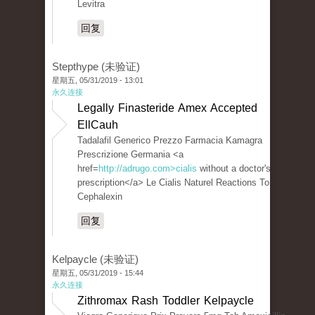
Levitra
回复
Stepthype (未验证)
星期五, 05/31/2019 - 13:01
永久连接
Legally Finasteride Amex Accepted
EllCauh
Tadalafil Generico Prezzo Farmacia Kamagra
Prescrizione Germania <a
href=
http://adrugo.com>cialis
without a doctor's
prescription</a> Le Cialis Naturel Reactions To
Cephalexin
回复
Kelpaycle (未验证)
星期五, 05/31/2019 - 15:44
永久连接
Zithromax Rash Toddler Kelpaycle