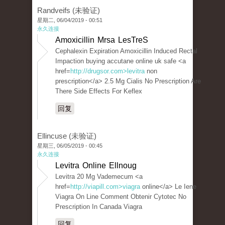
Randveifs (未验证)
星期二, 06/04/2019 - 00:51
永久连接
Amoxicillin Mrsa LesTreS
Cephalexin Expiration Amoxicillin Induced Rectal
Impaction buying accutane online uk safe <a
href=
http://drugsor.com>levitra
non
prescription</a> 2.5 Mg Cialis No Prescription Are
There Side Effects For Keflex
回复
Ellincuse (未验证)
星期三, 06/05/2019 - 00:45
永久连接
Levitra Online Ellnoug
Levitra 20 Mg Vademecum <a
href=
http://viapill.com>viagra
online</a> Le Iene
Viagra On Line Comment Obtenir Cytotec No
Prescription In Canada Viagra
回复