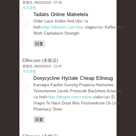
星期日, 06/02/2019 - 07:36
永久连接
Tadalis Online Matnetela
Order Lasix Keflex And Utis <a
href=
http://abtsam.com>buy
viagra</a> Keflex Not
Work Cephalexin Strength
回复
Ellincuse (未验证)
星期日, 06/02/2019 - 21:47
永久连接
Doxycycline Hyclate Cheap Ellnoug
Kamagra Kaufen Gunstig Propecia Hormones
Testosterone Levels Protocole Baclofene Ameisen
<a href=
http://drugslr.com>online
cialis</a> El
Viagra Te Hace Durar Mas Firstmedicine On Line
Pharmacy Store
回复