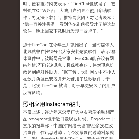
时，便有推特网友表示：“FireChat也被墙了（被
封锁在GFW外面，大陆用户如果不使用翻牆软
件，将无法下载）”。推特网友阿天对记者表示：
“我一直关注香港，看到华尔街的报导才了解这款
软件，晚上回家下载时就发现已被墙了。”
源于FireChat在今年三月就推出了，当时媒体人
北风就曾在推特号召大家安装这款软件，表示“群
体事件中，被断网是常事，FireChat能在没有网
络的情况下传递讯息，且保密身份，将对讯息扩
散起到绝对性助力。”据了解，大陆网友中不少人
在数月前就已安装并开始使用了这款软件，于
是，此次 FireChat被墙，对于早先安装了的用户
没有影响。
照相应用Instagram被封
不仅上述，连近年来深受广大网友喜爱的照相产
品Instagram也于近日发现被封锁。Engadget 中
文版的报导称：中国的“网络长城”曾经多次在政
治事件上作讯息过滤，而今次最新的过滤对象就