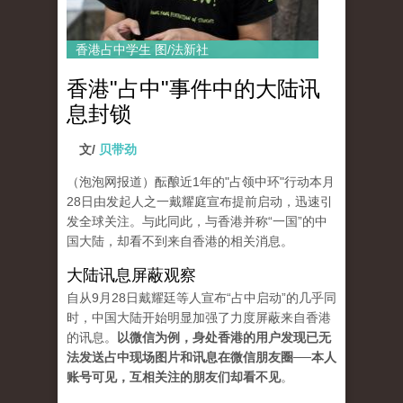
香港占中学生 图/法新社
香港"占中"事件中的大陆讯
息封锁
文/
贝带劲
（泡泡网报道）酝酿近1年的"占领中环"行动本月
28日由发起人之一戴耀庭宣布提前启动，迅速引
发全球关注。与此同此，与香港并称“一国”的中
国大陆，却看不到来自香港的相关消息。
大陆讯息屏蔽观察
自从9月28日戴耀廷等人宣布“占中启动”的几乎同
时，中国大陆开始明显加强了力度屏蔽来自香港
的讯息。
以微信为例，身处香港的用户发现已无
法发送占中现场图片和讯息在微信朋友圈──本人
账号可见，互相关注的朋友们却看不见
。