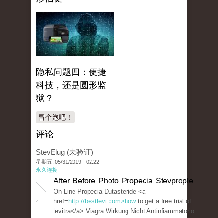
隐私问题四：便捷
科技，还是圆形监
狱？
冒个泡吧！
评论
StevElug (未验证)
星期五, 05/31/2019 - 02:22
永久连接
After Before Photo Propecia Stevprople
On Line Propecia Dutasteride <a
href=
http://bestlevi.com>how
to get a free trial of
levitra</a> Viagra Wirkung Nicht Antinfiammatorio