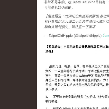
非常不寻常的。@GreatFireChina
可能是机器伪造的。
【紧急通告：六四纪念集会骚扰频现 各位
衫行参加纪念六四二十五週年游行示威活动
和财务遭到损失。请注意一下事项
— TaipeiOldHippie (@taipeioldhippie)
Jun