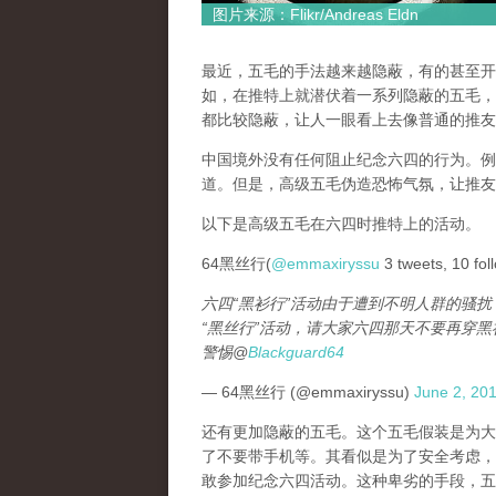
图片来源：Flikr/Andreas Eldn
最近，五毛的手法越来越隐蔽，有的甚至开
如，在推特上就潜伏着一系列隐蔽的五毛，他
都比较隐蔽，让人一眼看上去像普通的推友
中国境外没有任何阻止纪念六四的行为。例
道。但是，高级五毛伪造恐怖气氛，让推友
以下是高级五毛在六四时推特上的活动。
64黑丝行(
@emmaxiryssu
3 tweets, 1
六四“黑衫行”活动由于遭到不明人群的骚扰
“黑丝行”活动，请大家六四那天不要再穿
警惕@
Blackguard64
— 64黑丝行 (@emmaxiryssu)
June 2, 20
还有更加隐蔽的五毛。这个五毛假装是为大
了不要带手机等。其看似是为了安全考虑，
敢参加纪念六四活动。这种卑劣的手段，五