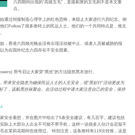
六四期间出现的“高级五毛”，直接刷屏的五毛则不是本文重
点。
始通过间接制造心理学上的红色恐怖，来阻止大家进行六四纪念。例
们Follow了很多推特上的民运人士。他们的一个共同特点是，推文
。
如，香港六四烛光晚会没有出现活动被中止、或者人员被威胁的报
以为在国外纪念六四存在不安全因素。
0 followers) 用号召让大家穿“黑丝”的方法阻扰黑衣游行。
，带来安全隐患为确保民运人士的人生安全，现“黑衫行”活动更改为
黑衫了，该船黑丝袜聚会。在活动过程中请大家注意自己的安全，保持
14
家安全着想，并在图片中给出了5条安全建议，有几百字。建议包括
实际上大部分人出去不可能不带手机，这样一说很多人估计会迟疑不
毛在茉莉花期间也使用过。 特别注意，这条推特有119次转推，这是