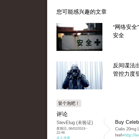
您可能感兴趣的文章
“网络安全
安全
反间谍法出
管控力度
冒个泡吧！
评论
Buy Celeb
StevElug (未验证)
星期日, 06/02/2019 -
Cialis 20mg L
22:46
href=
http://
永久连接