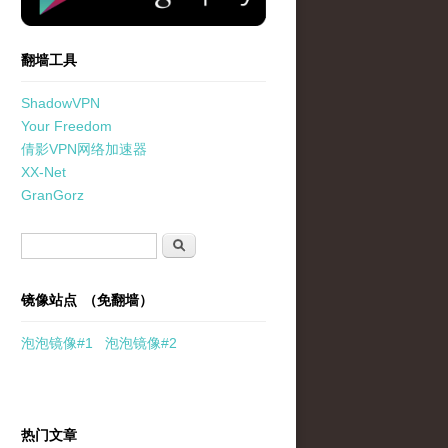
翻墙工具
ShadowVPN
Your Freedom
倩影VPN网络加速器
XX-Net
GranGorz
搜索表单
搜索
镜像站点 （免翻墙）
泡泡
镜像
#1
泡泡
镜像#2
热门文章