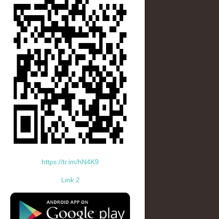
https://tr.im/hN4K9
Link 2
standard-icon-googleplay-app-store.png