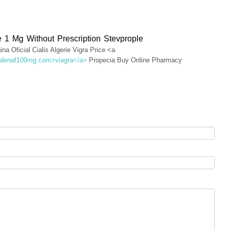
e 1 Mg Without Prescription Stevprople
na Oficial Cialis Algerie Vigra Price <a
sildenaf100mg.com>viagra</a>
Propecia Buy Online Pharmacy