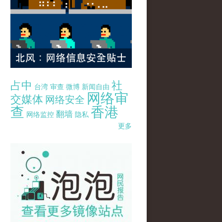
占中
社
台湾
审查
微博
新闻自由
网络审
交媒体
网络安全
查
香港
翻墙
网络监控
隐私
更多
pao-pao-banner-mirror-site-120814.jpg