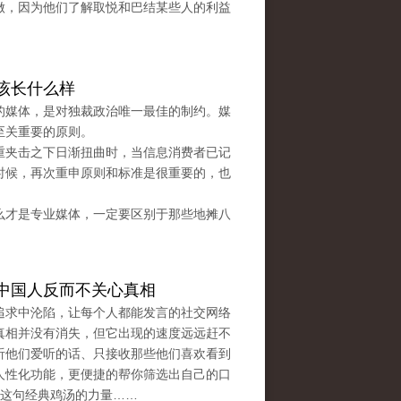
做，因为他们了解取悦和巴结某些人的利益
该长什么样
的媒体，是对独裁政治唯一最佳的制约。媒
至关重要的原则。
重夹击之下日渐扭曲时，当信息消费者已记
时候，再次重申原则和标准是很重要的，也
么才是专业媒体，一定要区别于那些地摊八
中国人反而不关心真相
追求中沦陷，让每个人都能发言的社交网络
真相并没有消失，但它出现的速度远远赶不
听他们爱听的话、只接收那些他们喜欢看到
人性化功能，更便捷的帮你筛选出自己的口
self”这句经典鸡汤的力量……