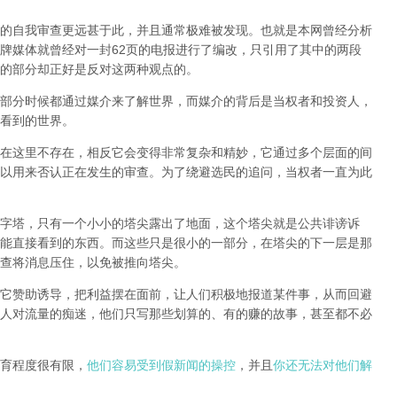
的自我审查更远甚于此，并且通常极难被发现。
也就是本网曾经分析
牌媒体就曾经对一封62页的电报进行了编改，只引用了其中的两段
的部分却正好是反对这两种观点的。
部分时候都通过媒介来了解世界，而媒介的背后是当权者和投资人，
看到的世界。
在这里不存在，相反它会变得非常复杂和精妙，它通过多个层面的间
以用来否认正在发生的审查。为了绕避选民的追问，当权者一直为此
字塔，只有一个小小的塔尖露出了地面，这个塔尖就是公共诽谤诉
能直接看到的东西。而这些只是很小的一部分，在塔尖的下一层是那
查将消息压住，以免被推向塔尖。
它赞助诱导，把利益摆在面前，让人们积极地报道某件事，从而回避
人对流量的痴迷，他们只写那些划算的、有的赚的故事，甚至都不必
育程度很有限，
他们容易受到假新闻的操控
，并且
你还无法对他们解