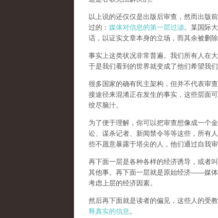
以上说的还仅仅是出版后审查，然而
出版前
过的：
媒体对信息的第一层过滤
。某国际大
话，以证实文章本身的立场，而其余被删除
事实上这类状况非常普遍。我们所有人在大
于是我们看到的世界就变成了他们希望我们
很多国家的确有民主架构，但并不代表审查
接途径来混淆正在发生的事实，这些层面可
绞尽脑汁。
为了便于理解，你可以把审查想像成一个金
讼、谋杀记者、新闻禁令等等这些，所有人
些不愿意暴露于塔尖的人，他们通过自我审
再下面一层是各种各样的经济诱导，或者叫
其他事。再下面一层就是原始经济——媒体
考虑上层的经济因素。
然后再下面就是读者的偏见，这些人的受教
释真实的信息
。