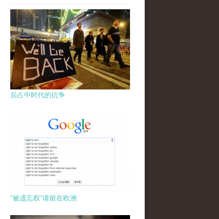
后占中时代的抗争
“被遗忘权”请留在欧洲