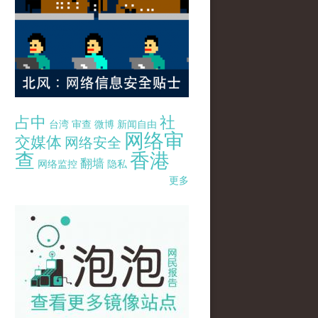
占中
社
台湾
审查
微博
新闻自由
网络审
交媒体
网络安全
查
香港
翻墙
网络监控
隐私
更多
pao-pao-banner-mirror-site-120814.jpg