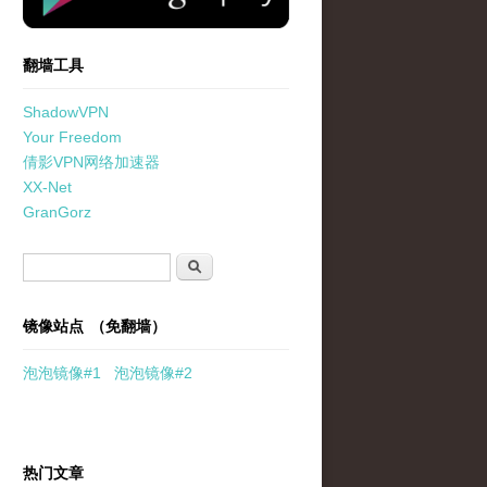
翻墙工具
ShadowVPN
Your Freedom
倩影VPN网络加速器
XX-Net
GranGorz
搜索表单
搜索
镜像站点 （免翻墙）
泡泡
镜像
#1
泡泡
镜像#2
热门文章