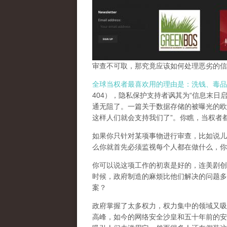
审查不可取，那究竟应该如何处理恶劣的信
全球当权者最喜欢用的理由是：洗钱、毒品
404），隐私保护支持者讽其为“信息末日
通无阻了。一篇关于数据存储的被曝光的欧
这样人们就会支持我们了”。你瞧，当权者
如果你只针对某项事物进行审查，比如说儿
么你就首先必须监视每个人都在做什么，你
你可以说这项工作的初衷是好的，连美剧创
时候，政府制造的麻烦比他们解决的问题多
案？
政府掌握了太多权力，权力集中的领域又吸
高峰，
如今的网络安全沙皇和五十年前的安