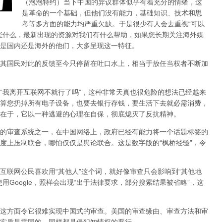
（泡泡特约）
当下中国的异议群体似乎有着充分的情绪，这
是革命的一个基础，但他们没有能力，基础知识、技术和思
考等多方面的能力均严重欠缺。于是很少有人会去重视“可以
些什么，最新出现的资源对我们有什么帮助，如果您长期关注海外媒
是国内还是海外的他们，大多呈现这一特征。
其国民对此的反馈至今只停留在吐口水上，相当于放任当权者不断加
，“我离开互联网不就行了吗”，这种非常天真也很危险的想法已经越来
算您扔掉所有电子设备，也要去银行存钱，要生活下去就必需消费，
在于，它以一种逃避的心理在自保，彻底熄灭了反抗精神。
的审查系统之一，在中国网络上，政府已经有能力将一个话题标签的
度上压制联合
，哪怕仅仅是舆论联合。这是数字版的“枫桥经验”，令
互联网公民喜欢用“其他人”这个词，就好像审查只会影响到“其他地
用Google，照样会出现“出于法律要求，部分搜索结果被省略”，这
这方面令它很难实现中国式的审查。美国的审查缘由、审查方法和审