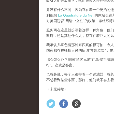
吸引人们去滥用它，然而很多人还在假装这
并没有什么不同，因为存在着一个统治的连续
利组织
La Quadrature du Net
的网站长达几个
对英国违背“网络中立性”的政策，该组织
服务商在这里就扮演着这样一种角色，他们主
政府，还是其他什么人，都存在着巨大的风
我承认儿童色情那种东西真的很可怕，令人
国家都存在骚扰人民的所谓“常规监督”，
那么怎么办？德国“黑客元老”瓦乌·荷兰德
行”。这就是答案。
也就是说，每个人都带着一个过滤器，就长
不想看到某些东西，那好，他们就不会去看
（未完待续）