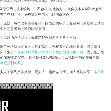
实质是雷同的，同样都是侵犯知情权的恶行。
全球联网的技术设施，并不存在“其他地方”，就像技术安全和政府事
在全球都一样。好在部分中国人已经明白这点了。
，无疑，每个当权者都希望巩固自己的权力，互联网问题就是全球性
免被恶意愚蠢的政府削弱智商
。
为高超的反抗路径，你将获得全球反抗力量的支持。
出了一块块视觉盲区令政府恐惧，当权者拼命地想要阻止强加密技
实了多少，
在各种所谓机密的保护下我们很难准确了解
。为了维护经
的加密技术 VPN，这还是拜GFW所赐，可以说是当局的作茧自缚，
就是强制备案
。
多人了解到事实真相，更多人一起出谋划策，加入反抗大军。
本文将