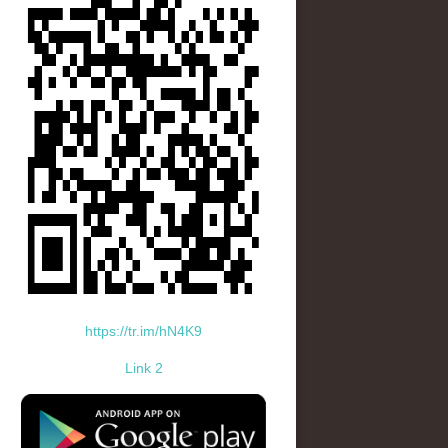
https://tr.im/hN4K9
Link 2
standard-icon-googleplay-app-store.png