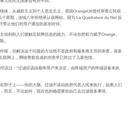
事儿在民主国家会有所不同。
体，从威权主义到个人意志主义。英国OrangeUK曾经审查公民权
星期，连续八年拒绝承认该网站。因为 La Quadrature du Net 反
呼吁禁止他们对用户通信的差别对待。
动剥削人们接触互联网信息的能力。不论你把权力赋予Orange、
险。
作呕，但
解决这个问题的方法绝不是政府和服务商主导的审查，很多
在互联网上，网络警察造成的伤害早已胜过了儿童色情。
曾经说过：“过滤应该由最终用户来决定，由终端用户的终端设备来执
在脖子上——你的大脑。过滤不该由政府代表人民来执行，如果人们
，而且，不论如何，现在也的确需要你自己去过滤很多事情。