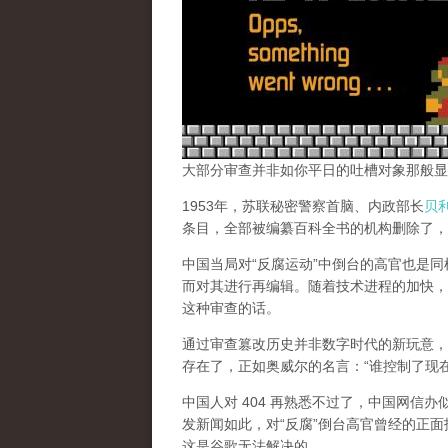
大部分审查并非如你平日的吐槽对象那般显
1953年，苏联秘密警察首脑、内政部长
贝
条目，全部被编纂百科全书的机构删除了，
中国当局对“反腐运动”中倒台的高官也是
而对其进行再编辑。随着技术进程的加快，
这种审查的话。
通过审查篡改历史并非数字时代的新玩意，
存在了，正如奥威尔的名言：“谁控制了现
中国人对 404 再熟悉不过了，中国网信
发新闻如此，对“反腐”倒台高官曾经的正面
这是谷歌无法解决的。