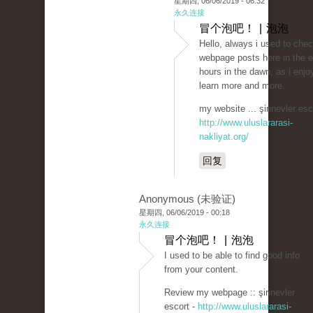
星期四, 06/06/2019 - 06:32
永久连接
冒个泡吧！ | 泡泡
Hello, always i used to che
webpage posts here in the e
hours in the dawn, as i enjo
learn more and more.
my website ... şirinevler esc
http://www.uluslararasi-
nakliyat.org/
回复
Anonymous (未验证)
星期四, 06/06/2019 - 00:18
永久连接
冒个泡吧！ | 泡泡
I used to be able to find good info
from your content.
Review my webpage :: şirinevler
escort -
http://www.uluslararasi-