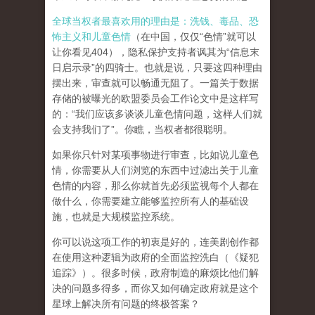
全球当权者最喜欢用的理由是：洗钱、毒品、恐
怖主义和儿童色情
（在中国，仅仅“色情”就可以
让你看见404），隐私保护支持者讽其为“信息末
日启示录”的四骑士。也就是说，只要这四种理由
摆出来，审查就可以畅通无阻了。一篇关于数据
存储的被曝光的欧盟委员会工作论文中是这样写
的：“我们应该多谈谈儿童色情问题，这样人们就
会支持我们了”。你瞧，当权者都很聪明。
如果你只针对某项事物进行审查，比如说儿童色
情，你需要从人们浏览的东西中过滤出关于儿童
色情的内容，那么你就首先必须监视每个人都在
做什么，你需要建立能够监控所有人的基础设
施，也就是大规模监控系统。
你可以说这项工作的初衷是好的，连美剧创作都
在使用这种逻辑为政府的全面监控洗白（《疑犯
追踪》）。
很多时候，政府制造的麻烦比他们解
决的问题多得多，而你又如何确定政府就是这个
星球上解决所有问题的终极答案？