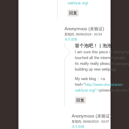
nakliyat.org/
回复
Anonymous (未验证)
星期四, 06/06/2019 - 02:54
永久连接
冒个泡吧！ | 泡泡
I am sure this piece of writing h
touched all the internet people,
its really really pleasant paragr
building up new webpage.
My web blog :: <a
href="
http://www.uluslararasi-
nakliyat.org/">
şirinevler escort<
回复
Anonymous (未验证)
星期四, 06/06/2019 - 03:07
永久连接