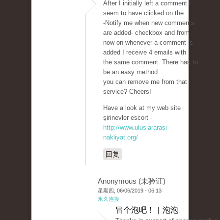
After I initially left a comment I
seem to have clicked on the
-Notify me when new comments
are added- checkbox and from
now on whenever a comment is
added I receive 4 emails with
the same comment. There has to
be an easy method
you can remove me from that
service? Cheers!
Have a look at my web site
şirinevler escort -
http://www.uluslararasi-
nakliyat.org/
回复
Anonymous (未验证)
星期四, 06/06/2019 - 06:13
永久连接
冒个泡吧！ | 泡泡