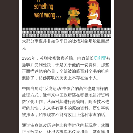
大部分审查并非如你平日的吐槽对象那般显而易
见
1953年，苏联秘密警察首脑、内政部长
贝利亚
被
撤职并受到处决，于是关于他的一切资料、那些
正面描述他的条目，全部被编纂百科全书的机构
删除了，仿佛苏联的历史上不存在这个人。
中国当局对“反腐运动”中倒台的高官也是同样的
处理方式，近年来中国政府还在积极地进行资料
数字化工作，从而对其进行再编辑。随着技术进
程的加快，未来将有更多的原始资料、历史事实
被抹杀，如果现在不能有效阻止这种审查的话。
通过审查篡改历史并非数字时代的新玩意，然而
正是数字化，让很多事实不仅被扭曲，甚至连扭