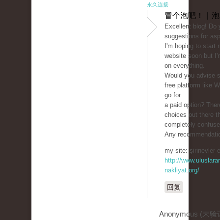
永久连接
冒个泡吧！ | 
Excellent blog! Do
suggestions for asp
I'm hoping to start
website soon but I'm
on everything.
Would you advise st
free platform like 
go for
a paid option? The
choices out there t
completely confuse
Any recommendatio
my site: şirinevler 
http://www.uluslarar
nakliyat.org/
回复
Anonymous (未验