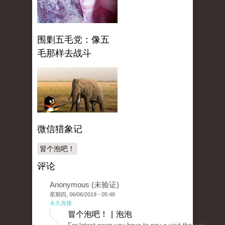
围剿五毛党：像五
毛那样去战斗
微信猎象记
冒个泡吧！
评论
Anonymous (未验证)
星期四, 06/06/2019 - 05:48
永久连接
冒个泡吧！ | 泡泡