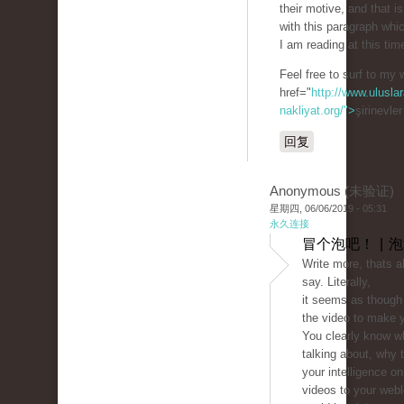
their motive, and that i
with this paragraph whi
I am reading at this tim
Feel free to surf to my 
href="
http://www.uluslar
nakliyat.org/">
şirinevle
回复
Anonymous (未验证)
星期四, 06/06/2019 - 05:31
永久连接
冒个泡吧！ | 
Write more, thats al
say. Literally,
it seems as though 
the video to make y
You clearly know w
talking about, why
your intelligence on
videos to your web