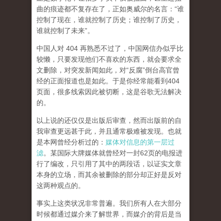
曲的痕迹都不复存在了，正如奥威尔的名言：“谁
控制了现在，谁就控制了历史；谁控制了历史，
谁就控制了未来”。
中国人对 404 再熟悉不过了，中国网信办似乎比
较懒，只要发现他们不喜欢的东西，就会要求全
文删除，对突发新闻如此，对“反腐”倒台高官曾
经的正面报道也是如此。于是你经常能看到404
页面，
很多线索因此被切断，这是谷歌无法解决
的。
以上说的还仅仅是出版后审查，然而
出版前的自
我审查更远甚于此，并且通常极难被发现。
也就
是本网曾经分析过的：
媒体对信息的第一层过
滤
。某国际大牌媒体就曾经对一封62页的电报进
行了编改，只引用了其中的两段话，以证实文章
本身的立场，而其余被删除的部分却正好是反对
这两种观点的。
事实上这类状况非常普遍。我们所有人在大部分
时候都通过媒介来了解世界，而媒介的背后是当