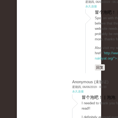
星期四, 06/06/2019 - 06:
永久连接
冒个泡吧！ 
Spot on with th
believe that thi
web site needs a
probably be ret
more, thanks fo
Also visit my 
href="
http://ww
nakliyat.org/">
回复
Anonymous (未验证)
星期四, 06/06/2019 - 05:33
永久连接
冒个泡吧！ | 泡泡
I needed to thank you fo
read!!
I definitely enjoyed every