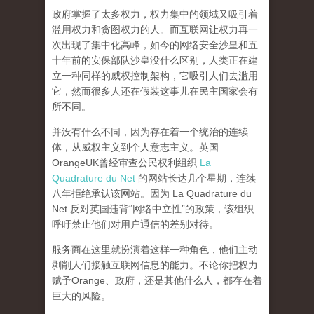
政府掌握了太多权力，权力集中的领域又吸引着
滥用权力和贪图权力的人。而互联网让权力再一
次出现了集中化高峰，
如今的网络安全沙皇和五
十年前的安保部队沙皇没什么区别，人类正在建
立一种同样的威权控制架构，它吸引人们去滥用
它，然而很多人还在假装这事儿在民主国家会有
所不同。
并没有什么不同，因为存在着一个统治的连续
体，从威权主义到个人意志主义。英国
OrangeUK曾经审查公民权利组织
La
Quadrature du Net
的网站长达几个星期，连续
八年拒绝承认该网站。因为 La Quadrature du
Net 反对英国违背“网络中立性”的政策，该组织
呼吁禁止他们对用户通信的差别对待。
服务商在这里就扮演着这样一种角色，他们主动
剥削人们接触互联网信息的能力。不论你把权力
赋予Orange、政府，还是其他什么人，都存在着
巨大的风险。