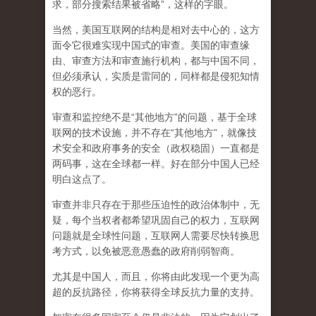
求，部分搜索结果被省略”，这样的字眼。
当然，美国互联网的结构是相对去中心的，这方
面令它很难实现中国式的审查。美国的审查缘
由、审查方法和审查施行机构，都与中国不同，
但必须承认，
实质是雷同的，同样都是侵犯知情
权的恶行。
审查和监控绝不是“其他地方”的问题，基于全球
联网的技术设施，并不存在“其他地方”，就像技
术安全和政府事务的安全（政权稳固）一直都是
两码事，这在全球都一样。好在部分中国人已经
明白这点了。
审查并非只存在于那些压迫性的政治体制中，无
疑，每个当权者都希望巩固自己的权力，互联网
问题就是全球性问题，互联网人需要尽快转换思
考方式，以免被恶意愚蠢的政府削弱智商
。
尤其是中国人，而且，你将由此发现一个更为高
超的反抗路径，你将获得全球反抗力量的支持。