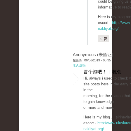
could be giving us
informative to read
Here is my blog pos
escort -
http://www.
nakliyat.org/
回复
Anonymous (未验证)
星期四, 06/06/2019 - 05:35
永久连接
冒个泡吧！ | 泡泡
Hi, always i used to check 
site posts here in the early 
in the
morning, for the reason that 
to gain knowledge
of more and more.
Here is my blog ... şirinevler
escort -
http://www.uluslarar
nakliyat.org/