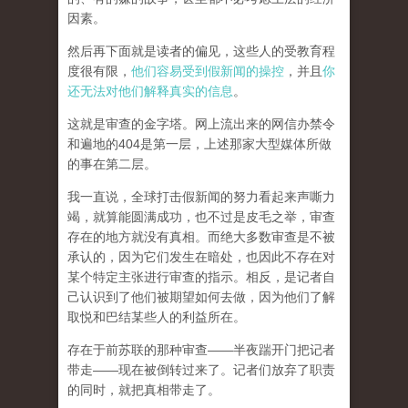
因素。
然后再下面就是读者的偏见，这些人的受教育程
度很有限，
他们容易受到假新闻的操控
，并且
你
还无法对他们解释真实的信息
。
这就是审查的金字塔。网上流出来的网信办禁令
和遍地的404是第一层，上述那家大型媒体所做
的事在第二层。
我一直说，全球打击假新闻的努力看起来声嘶力
竭，就算能圆满成功，也不过是皮毛之举，审查
存在的地方就没有真相。而
绝大多数审查是不被
承认的，因为它们发生在暗处，也因此不存在对
某个特定主张进行审查的指示。相反，是记者自
己认识到了他们被期望如何去做，因为他们了解
取悦和巴结某些人的利益所在。
存在于前苏联的那种审查——半夜踹开门把记者
带走——现在被倒转过来了。记者们放弃了职责
的同时，就把真相带走了。