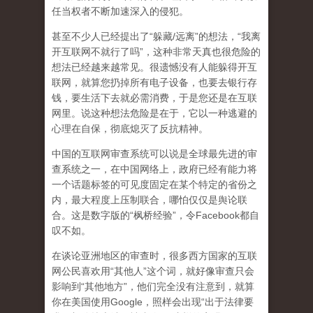
任当权者不断加速深入的侵犯。
甚至不少人已经提出了“躲藏/远离”的想法，“我离
开互联网不就行了吗”，这种非常天真也很危险的
想法已经越来越常见。很遗憾没有人能躲得开互
联网，就算您扔掉所有电子设备，也要去银行存
钱，要生活下去就必需消费，于是您还是在互联
网里。说这种想法危险是在于，它以一种逃避的
心理在自保，彻底熄灭了反抗精神。
中国的互联网审查系统可以说是全球最先进的审
查系统之一，在中国网络上，政府已经有能力将
一个话题标签的可见度固定在某个特定的省份之
内，最大程度上压制联合
，哪怕仅仅是舆论联
合。这是数字版的“枫桥经验”，令Facebook都自
叹不如。
在谈论亚洲地区的审查时，很多西方国家的互联
网公民喜欢用“其他人”这个词，就好像审查只会
影响到“其他地方”，他们完全没有注意到，
就算
你在美国使用Google，照样会出现“出于法律要