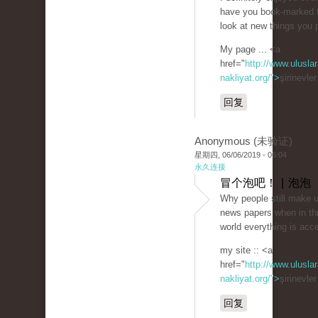
have you book-marked 
look at new things you
My page ... <a
href="
http://www.uluslar
nakliyat.org/">
şirinevle
回复
Anonymous (未验证)
星期四, 06/06/2019 - 06:04
永久连接
冒个泡吧！ | 泡泡
Why people still make u
news papers when in thi
world everything is acc
my site :: <a
href="
http://www.uluslar
nakliyat.org/">
şirinevle
回复