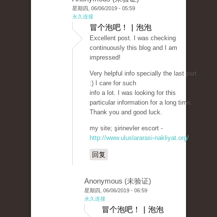
星期四, 06/06/2019 - 05:59
永久连接
冒个泡吧！ | 泡泡
Excellent post. I was checking
continuously this blog and I am
impressed!
Very helpful info specially the last part
:) I care for such
info a lot. I was looking for this
particular information for a long time.
Thank you and good luck.
my site; şirinevler escort -
http://www.uluslararasi-nakliyat.org/
回复
Anonymous (未验证)
星期四, 06/06/2019 - 06:59
永久连接
冒个泡吧！ | 泡泡