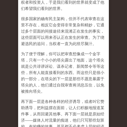
权者和投资人，于是我们看到的世界就变成了他
们希望我们看到的世界。
很多国家的确有民主架构，但并不代表审查在这
里不存在，相反它会变得非常复杂和精妙，它通
过多个层面的间接途径来混淆正在发生的事实，
这些层面可以用来否认正在发生的审查。为了绕
避选民的追问，当权者一直为此绞尽脑汁。
为了便于理解，你可以把审查想像成一个金字
塔，只有一个小小的塔尖露出了地面，这个塔尖
就是公共诽谤诉讼、谋杀记者、新闻禁令等等这
些，所有人能直接看到的东西。而这些只是很小
的一部分，在塔尖的下一层是那些不愿意暴露于
塔尖的人，他们通过自我审查将消息压住，以免
被推向塔尖。
再下面一层是各种各样的经济诱导，或者叫它赞
助诱导，把利益摆在面前，让人们积极地报道某
件事，从而回避其他事。再下面一层就是原始经
济——媒体人对流量的痴迷，他们只写那些划算
的、有的赚的故事，甚至都不必考虑上层的经济