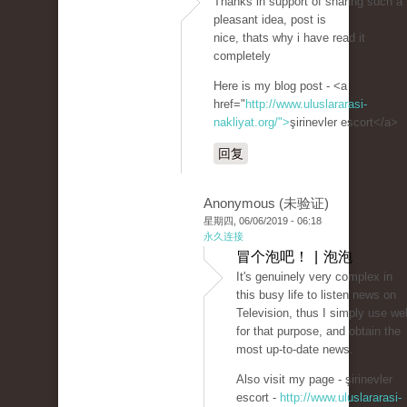
Thanks in support of sharing such a
pleasant idea, post is
nice, thats why i have read it
completely
Here is my blog post - <a
href="
http://www.uluslararasi-
nakliyat.org/">
şirinevler escort</a>
回复
Anonymous (未验证)
星期四, 06/06/2019 - 06:18
永久连接
冒个泡吧！ | 泡泡
It's genuinely very complex in
this busy life to listen news on
Television, thus I simply use we
for that purpose, and obtain the
most up-to-date news.
Also visit my page - şirinevler
escort -
http://www.uluslararasi-