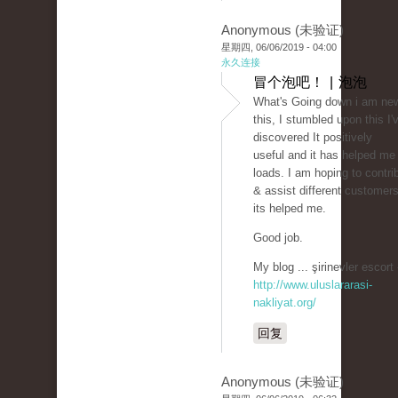
Anonymous (未验证)
星期四, 06/06/2019 - 04:00
永久连接
冒个泡吧！ | 泡泡
What's Going down i am ne
this, I stumbled upon this I'
discovered It positively
useful and it has helped me
loads. I am hoping to contri
& assist different customers
its helped me.
Good job.
My blog ... şirinevler escort 
http://www.uluslararasi-
nakliyat.org/
回复
Anonymous (未验证)