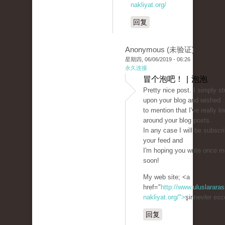
nakliyat.org/
回复
Anonymous (未验证)
星期四, 06/06/2019 - 06:26
永久连接
冒个泡吧！ | 泡泡
Pretty nice post. I simply s
upon your blog and wished
to mention that I've really l
around your blog posts.
In any case I will be subscr
your feed and
I'm hoping you write once m
soon!
My web site; <a
href="
http://www.uluslararas
nakliyat.org/">
şirinevler es
回复