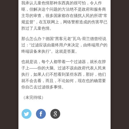
我承认儿童色情那种东西真的很可怕，令人作
呕，但
解决这个问题的方法绝不是政府和服务商
主导的审查，很多国家都存在骚扰人民的所谓“常
规监督”，在互联网上，网络警察造成的伤害早已
胜过了儿童色情。
那么怎么办？德国“黑客元老”瓦乌·荷兰德曾经说
过：“过滤应该由最终用户来决定，由终端用户的
终端设备来执行”。这就是答案。
也就是说，每个人都带着一个过滤器，就长在脖
子上——你的大脑。过滤不该由政府代表人民来
执行，如果人们不想看到某些东西，那好，他们
就不会去看，而且，不论如何，现在也的确需要
你自己去过滤很多事情。
（未完待续）