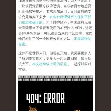
加密在很多国家至今仍是非法的，因为它划出了
一块块视觉盲区令政府恐惧，当权者拼命地想要
阻止强加密技术、要求添加后门，而且政府的要
求究竟落实了多少，
在各种所谓机密的保护下我
们很难准确了解
。为了维护经济，中国政府无法
全面禁用当下最普遍使用的加密技术 VPN，这还
是拜GFW所赐，可以说是当局的作茧自缚，然而
他们想到了另一个同样效果的方法，
那就是强制
备案
。
这并不是世界末日。但现在开始，就需要更多人
了解到事实真相，更多人一起出谋划策，加入反
抗大军。
本文将继续上周的话题
，一起探讨应对
方案。