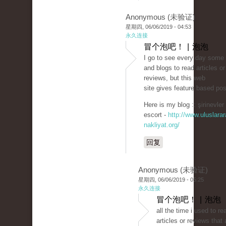
Anonymous (未验证)
星期四, 06/06/2019 - 04:53
永久连接
冒个泡吧！ | 泡泡
I go to see every day some
and blogs to read articles or
reviews, but this web
site gives feature based pos
Here is my blog :: şirinevler
escort -
http://www.uluslarar
nakliyat.org/
回复
Anonymous (未验证)
星期四, 06/06/2019 - 05:25
永久连接
冒个泡吧！ | 泡泡
all the time i used to re
articles or reviews that 