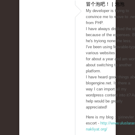
冒个泡吧！ | 泡泡
My developer is trying to
convince me to move to .ne
from PHP.
I have always disliked the i
because of the expenses. B
he's tryiong none the less.
I've been using Movable-typ
various websites
for about a year and am wor
about switching to another
platform.
I have heard good things ab
blogengine.net. Is there a
way I can import all my
wordpress content into it? 
help would be greatly
appreciated!
Here is my blog :: şirinevler
escort -
http://www.uluslarar
nakliyat.org/