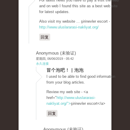
For latest news you have to pay a visit the web
and on web I found this site as a best web site
for latest updates.
Also visit my website ... şirinevler escort -
http://www.uluslararasi-nakliyat.org/
回复
Anonymous (未验证)
星期四, 06/06/2019 - 05:42
永久连接
冒个泡吧！ | 泡泡
I used to be able to find good information
from your blog articles.
Review my web site - <a
href="
http://www.uluslararasi-
nakliyat.org/">
şirinevler escort</a>
回复
Anonymous (未验证)