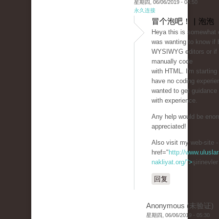
星期四, 06/06/2019 - 04:50
永久连接
冒个泡吧！ | 泡泡
Heya this is somewhat of
was wanting to know if 
WYSIWYG editors or if 
manually code
with HTML. I'm starting
have no coding experie
wanted to get guidanc
with experience.
Any help would be eno
appreciated!
Also visit my web-site -
href="
http://www.uluslar
nakliyat.org/">
şirinevle
回复
Anonymous (未验证)
星期四, 06/06/2019 - 05:30