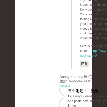
it seems as though 
the video to make y
You clearly know w
talking about, why
your intelligence on
videos to your web
could be giving us
informative to read
Here is my blog pos
escort -
http://www.
nakliyat.org/
回复
Anonymous (未验证)
星期四, 06/06/2019 - 05:35
永久连接
冒个泡吧！ | 泡泡
Hi, always i used to check 
site posts here in the early 
in the