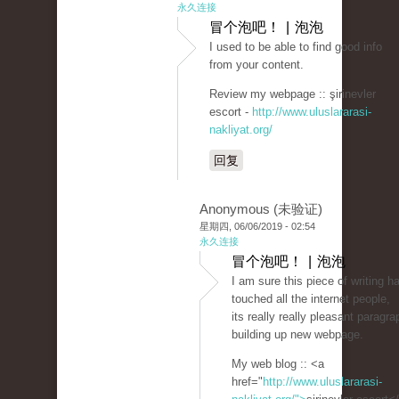
永久连接
冒个泡吧！ | 泡泡
I used to be able to find good info
from your content.
Review my webpage :: şirinevler
escort -
http://www.uluslararasi-
nakliyat.org/
回复
Anonymous (未验证)
星期四, 06/06/2019 - 02:54
永久连接
冒个泡吧！ | 泡泡
I am sure this piece of writing h
touched all the internet people,
its really really pleasant paragr
building up new webpage.
My web blog :: <a
href="
http://www.uluslararasi-