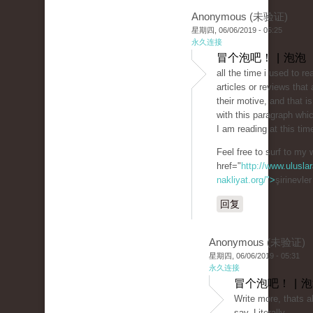
Anonymous (未验证)
星期四, 06/06/2019 - 05:25
永久连接
冒个泡吧！ | 泡泡
all the time i used to re
articles or reviews that 
their motive, and that i
with this paragraph whi
I am reading at this tim
Feel free to surf to my 
href="
http://www.uluslar
nakliyat.org/">
şirinevle
回复
Anonymous (未验证)
星期四, 06/06/2019 - 05:31
永久连接
冒个泡吧！ | 
Write more, thats al
say. Literally,