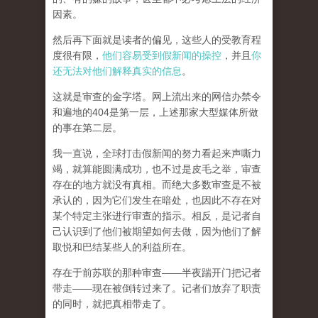
因素。
然后再下面就是读者的偏见，这些人的受教育程
度很有限，
他们容易受到假新闻的操控
，并且
你
还无法对他们解释真实的信息
。
这就是审查的金字塔。网上流出来的网信办禁令
和遍地的404是第一层，上述那家大型媒体所做
的事在第二层。
我一直说，全球打击假新闻的努力看起来声嘶力
竭，就算能圆满成功，也不过是皮毛之举，审查
存在的地方就没有真相。而
绝大多数审查是不被
承认的，因为它们发生在暗处，也因此不存在对
某个特定主张进行审查的指示。相反，是记者自
己认识到了他们被期望如何去做，因为他们了解
取悦和巴结某些人的利益所在。
存在于前苏联的那种审查——半夜踹开门把记者
带走——现在被倒转过来了。记者们放弃了职责
的同时，就把真相带走了。