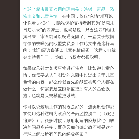
全球当权者最喜欢用的理由是：洗钱、毒品、恐
怖主义和儿童色情
（在中国，仅仅“色情”就可以
让你看见404），隐私保护支持者讽其为“信息末
日启示录”的四骑士。也就是说，只要这四种理由
摆出来，审查就可以畅通无阻了。一篇关于数据
存储的被曝光的欧盟委员会工作论文中是这样写
的：“我们应该多谈谈儿童色情问题，这样人们就
会支持我们了”。你瞧，当权者都很聪明。
如果你只针对某项事物进行审查，比如说儿童色
情，你需要从人们浏览的东西中过滤出关于儿童
色情的内容，那么你就首先必须监视每个人都在
做什么，你需要建立能够监控所有人的基础设
施，也就是大规模监控系统。
你可以说这项工作的初衷是好的，连美剧创作都
在使用这种逻辑为政府的全面监控洗白（《疑犯
追踪》）。
很多时候，政府制造的麻烦比他们解
决的问题多得多，而你又如何确定政府就是这个
星球上解决所有问题的终极答案？