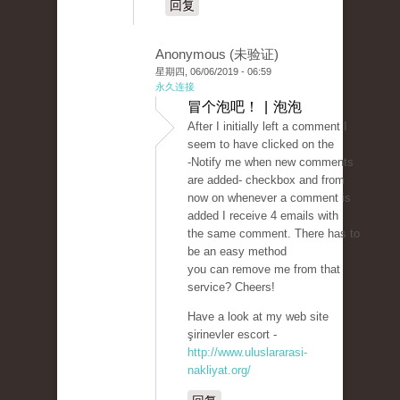
回复
Anonymous (未验证)
星期四, 06/06/2019 - 06:59
永久连接
冒个泡吧！ | 泡泡
After I initially left a comment I
seem to have clicked on the
-Notify me when new comments
are added- checkbox and from
now on whenever a comment is
added I receive 4 emails with
the same comment. There has to
be an easy method
you can remove me from that
service? Cheers!
Have a look at my web site
şirinevler escort -
http://www.uluslararasi-
nakliyat.org/