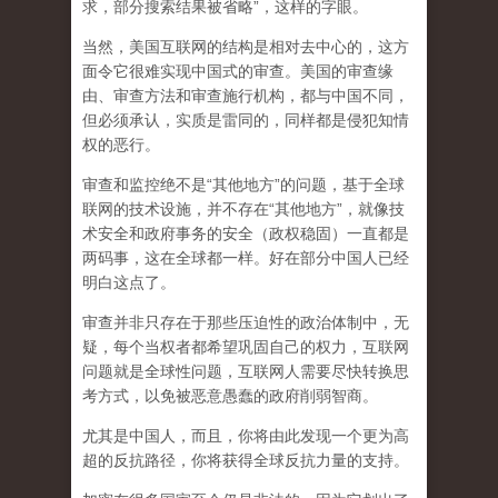
求，部分搜索结果被省略”，这样的字眼。
当然，美国互联网的结构是相对去中心的，这方
面令它很难实现中国式的审查。美国的审查缘
由、审查方法和审查施行机构，都与中国不同，
但必须承认，
实质是雷同的，同样都是侵犯知情
权的恶行。
审查和监控绝不是“其他地方”的问题，基于全球
联网的技术设施，并不存在“其他地方”，就像技
术安全和政府事务的安全（政权稳固）一直都是
两码事，这在全球都一样。好在部分中国人已经
明白这点了。
审查并非只存在于那些压迫性的政治体制中，无
疑，每个当权者都希望巩固自己的权力，互联网
问题就是全球性问题，互联网人需要尽快转换思
考方式，以免被恶意愚蠢的政府削弱智商
。
尤其是中国人，而且，你将由此发现一个更为高
超的反抗路径，你将获得全球反抗力量的支持。