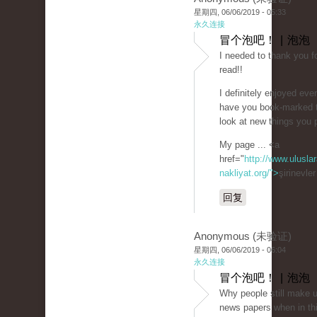
星期四, 06/06/2019 - 05:33
永久连接
冒个泡吧！ | 泡泡
I needed to thank you fo
read!!
I definitely enjoyed every
have you book-marked 
look at new things you
My page ... <a
href="
http://www.uluslar
nakliyat.org/">
şirinevle
回复
Anonymous (未验证)
星期四, 06/06/2019 - 06:04
永久连接
冒个泡吧！ | 泡泡
Why people still make u
news papers when in thi