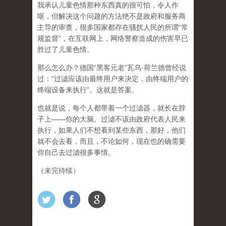
我承认儿童色情那种东西真的很可怕，令人作
呕，但
解决这个问题的方法绝不是政府和服务商
主导的审查，很多国家都存在骚扰人民的所谓“常
规监督”，在互联网上，网络警察造成的伤害早已
胜过了儿童色情。
那么怎么办？德国“黑客元老”瓦乌·荷兰德曾经说
过：“过滤应该由最终用户来决定，由终端用户的
终端设备来执行”。这就是答案。
也就是说，每个人都带着一个过滤器，就长在脖
子上——你的大脑。过滤不该由政府代表人民来
执行，如果人们不想看到某些东西，那好，他们
就不会去看，而且，不论如何，现在也的确需要
你自己去过滤很多事情。
（未完待续）