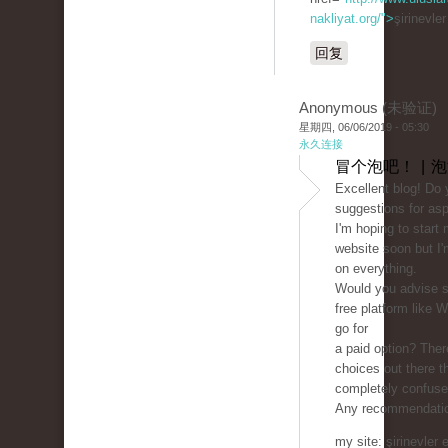
nakliyat.org/">
şirinevle
回复
Anonymous (未验证)
星期四, 06/06/2019 - 05:30
永久连接
冒个泡吧！ | 
Excellent blog! Do
suggestions for asp
I'm hoping to start
website soon but I'm
on everything.
Would you advise st
free platform like 
go for
a paid option? The
choices out there t
completely confuse
Any recommendatio
my site: şirinevler 