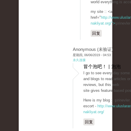
world everything is acc
my site :: <a
href="
http://www.uluslar
nakliyat.org/">
şirinevle
回复
Anonymous (未验证)
星期四, 06/06/2019 - 04:53
永久连接
冒个泡吧！ | 泡泡
I go to see every day some
and blogs to read articles or
reviews, but this web
site gives feature based pos
Here is my blog :: şirinevler
escort -
http://www.uluslarar
nakliyat.org/
回复