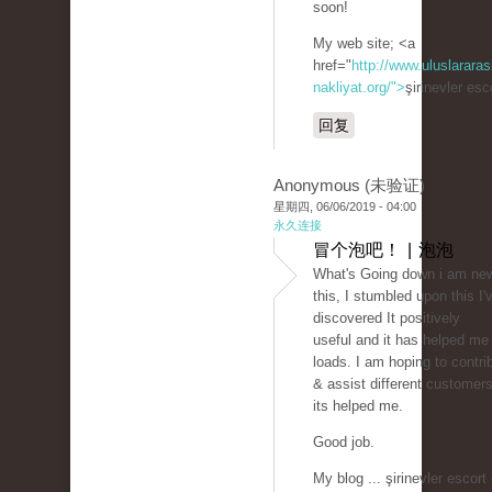
soon!
My web site; <a
href="
http://www.uluslararas
nakliyat.org/">
şirinevler es
回复
Anonymous (未验证)
星期四, 06/06/2019 - 04:00
永久连接
冒个泡吧！ | 泡泡
What's Going down i am ne
this, I stumbled upon this I'
discovered It positively
useful and it has helped me
loads. I am hoping to contri
& assist different customers
its helped me.
Good job.
My blog ... şirinevler escort 