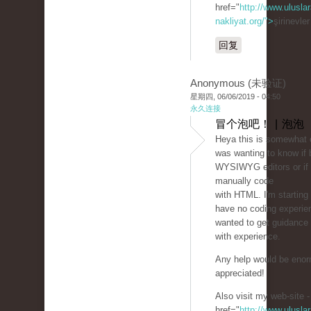
href="
http://www.uluslar
nakliyat.org/">
şirinevle
回复
Anonymous (未验证)
星期四, 06/06/2019 - 04:50
永久连接
冒个泡吧！ | 泡泡
Heya this is somewhat of
was wanting to know if 
WYSIWYG editors or if 
manually code
with HTML. I'm starting
have no coding experie
wanted to get guidanc
with experience.
Any help would be eno
appreciated!
Also visit my web-site -
href="
http://www.uluslar