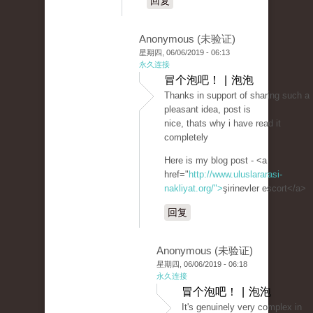
回复
Anonymous (未验证)
星期四, 06/06/2019 - 06:13
永久连接
冒个泡吧！ | 泡泡
Thanks in support of sharing such a
pleasant idea, post is
nice, thats why i have read it
completely
Here is my blog post - <a
href="
http://www.uluslararasi-
nakliyat.org/">
şirinevler escort</a>
回复
Anonymous (未验证)
星期四, 06/06/2019 - 06:18
永久连接
冒个泡吧！ | 泡泡
It's genuinely very complex in