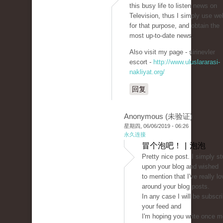
this busy life to listen news on
Television, thus I simply use we
for that purpose, and obtain the
most up-to-date news.
Also visit my page - şirinevler
escort -
http://www.uluslararasi-
nakliyat.org/
回复
Anonymous (未验证)
星期四, 06/06/2019 - 06:26
永久连接
冒个泡吧！ | 泡泡
Pretty nice post. I simply s
upon your blog and wished
to mention that I've really l
around your blog posts.
In any case I will be subscr
your feed and
I'm hoping you write once m