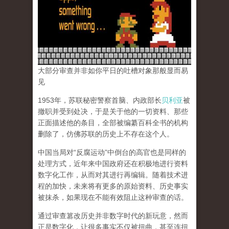
大部分审查并非如你平日的吐槽对象那般显而易
见
1953年，苏联秘密警察首脑、内政部长
贝利亚
被
撤职并受到处决，于是关于他的一切资料、那些
正面描述他的条目，全部被编纂百科全书的机构
删除了，仿佛苏联的历史上不存在这个人。
中国当局对“反腐运动”中倒台的高官也是同样的
处理方式，近年来中国政府还在积极地进行资料
数字化工作，从而对其进行再编辑。随着技术进
程的加快，未来将有更多的原始资料、历史事实
被抹杀，如果现在不能有效阻止这种审查的话。
通过审查篡改历史并非数字时代的新玩意，然而
正是数字化，让很多事实不仅被扭曲，甚至连扭