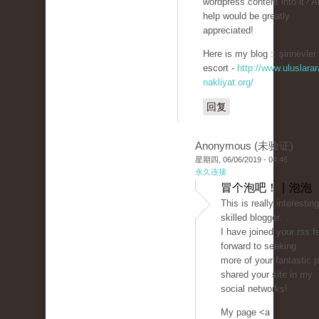
wordpress content into it? 
help would be greatly
appreciated!
Here is my blog :: şirinevler
escort -
http://www.uluslarar
nakliyat.org/
回复
Anonymous (未验证)
星期四, 06/06/2019 - 04:46
永久连接
冒个泡吧！ | 泡泡
This is really interestin
skilled blogger.
I have joined your rss f
forward to seeking
more of your fantastic p
shared your site in my
social networks!
My page <a