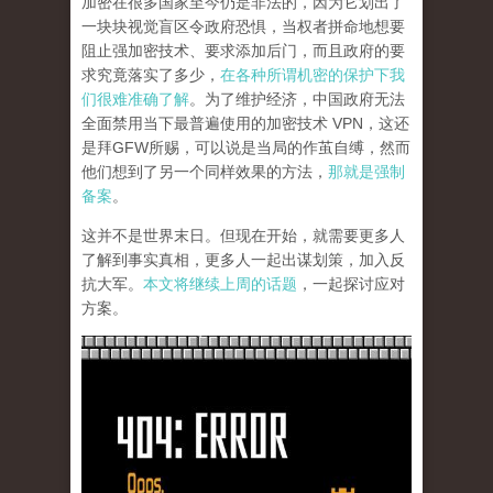
加密在很多国家至今仍是非法的，因为它划出了
一块块视觉盲区令政府恐惧，当权者拼命地想要
阻止强加密技术、要求添加后门，而且政府的要
求究竟落实了多少，
在各种所谓机密的保护下我
们很难准确了解
。为了维护经济，中国政府无法
全面禁用当下最普遍使用的加密技术 VPN，这还
是拜GFW所赐，可以说是当局的作茧自缚，然而
他们想到了另一个同样效果的方法，
那就是强制
备案
。
这并不是世界末日。但现在开始，就需要更多人
了解到事实真相，更多人一起出谋划策，加入反
抗大军。
本文将继续上周的话题
，一起探讨应对
方案。