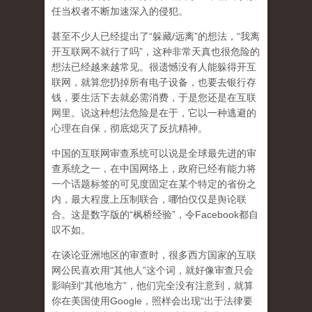
任当权者不断加速深入的侵犯。
甚至不少人已经提出了“躲藏/远离”的想法，“我离
开互联网不就行了吗”，这种非常天真也很危险的
想法已经越来越常见。很遗憾没有人能躲得开互
联网，就算您扔掉所有电子设备，也要去银行存
钱，要生活下去就必需消费，于是您还是在互联
网里。说这种想法危险是在于，它以一种逃避的
心理在自保，彻底熄灭了反抗精神。
中国的互联网审查系统可以说是全球最先进的审
查系统之一，在中国网络上，政府已经有能力将
一个话题标签的可见度固定在某个特定的省份之
内，最大程度上压制联合
，哪怕仅仅是舆论联
合。这是数字版的“枫桥经验”，令Facebook都自
叹不如。
在谈论亚洲地区的审查时，很多西方国家的互联
网公民喜欢用“其他人”这个词，就好像审查只会
影响到“其他地方”，他们完全没有注意到，
就算
你在美国使用Google，照样会出现“出于法律要