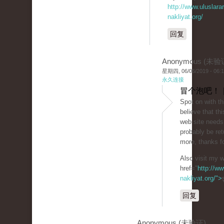
http://www.uluslarar
nakliyat.org/
回复
Anonymous (未验
星期四, 06/06/2019 - 06:
永久连接
冒个泡吧！ 
Spot on with th
believe that thi
web site needs a
probably be ret
more, thanks fo
Also visit my 
href="
http://ww
nakliyat.org/">
回复
Anonymous (未验证)