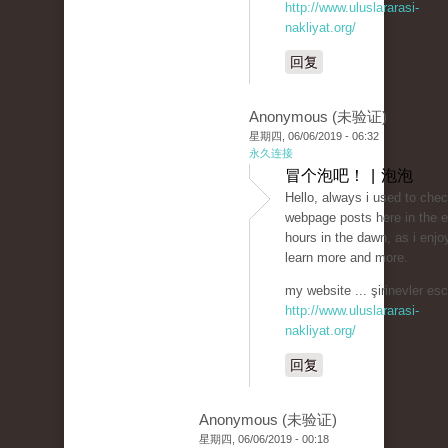
http://www.uluslararasi-
nakliyat.org/
回复
Anonymous (未验证)
星期四, 06/06/2019 - 06:32
永久连接
冒个泡吧！ | 泡泡
Hello, always i used to che
webpage posts here in the e
hours in the dawn, as i enjo
learn more and more.
my website ... şirinevler esc
http://www.uluslararasi-
nakliyat.org/
回复
Anonymous (未验证)
星期四, 06/06/2019 - 00:18