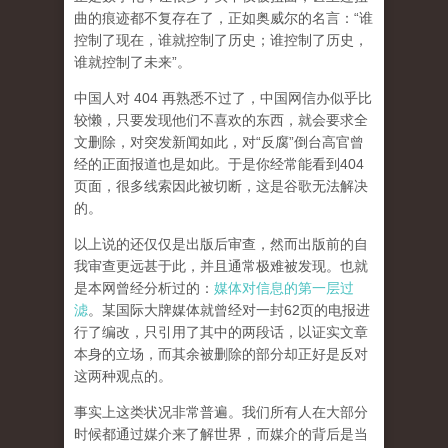
曲的痕迹都不复存在了，正如奥威尔的名言：“谁
控制了现在，谁就控制了历史；谁控制了历史，
谁就控制了未来”。
中国人对 404 再熟悉不过了，中国网信办似乎比
较懒，只要发现他们不喜欢的东西，就会要求全
文删除，对突发新闻如此，对“反腐”倒台高官曾
经的正面报道也是如此。于是你经常能看到404
页面，
很多线索因此被切断，这是谷歌无法解决
的。
以上说的还仅仅是出版后审查，然而
出版前的自
我审查更远甚于此，并且通常极难被发现。
也就
是本网曾经分析过的：
媒体对信息的第一层过
滤
。某国际大牌媒体就曾经对一封62页的电报进
行了编改，只引用了其中的两段话，以证实文章
本身的立场，而其余被删除的部分却正好是反对
这两种观点的。
事实上这类状况非常普遍。我们所有人在大部分
时候都通过媒介来了解世界，而媒介的背后是当