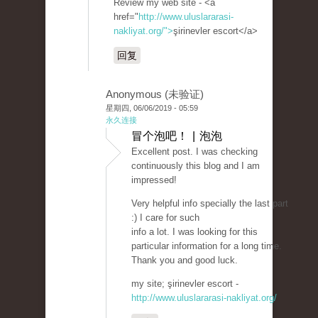
Review my web site - <a
href="
http://www.uluslararasi-
nakliyat.org/">
şirinevler escort</a>
回复
Anonymous (未验证)
星期四, 06/06/2019 - 05:59
永久连接
冒个泡吧！ | 泡泡
Excellent post. I was checking
continuously this blog and I am
impressed!
Very helpful info specially the last part
:) I care for such
info a lot. I was looking for this
particular information for a long time.
Thank you and good luck.
my site; şirinevler escort -
http://www.uluslararasi-nakliyat.org/