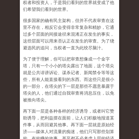
权者和投资人，于是我们看到的世界就变成了他
们希望我们看到的世界。
很多国家的确有民主架构，但并不代表审查在这
里不存在，相反它会变得非常复杂和精妙，它通
过多个层面的间接途径来混淆正在发生的事实，
这些层面可以用来否认正在发生的审查。为了绕
避选民的追问，当权者一直为此绞尽脑汁。
为了便于理解，你可以把审查想像成一个金字
塔，只有一个小小的塔尖露出了地面，这个塔尖
就是公共诽谤诉讼、谋杀记者、新闻禁令等等这
些，所有人能直接看到的东西。而这些只是很小
的一部分，在塔尖的下一层是那些不愿意暴露于
塔尖的人，他们通过自我审查将消息压住，以免
被推向塔尖。
再下面一层是各种各样的经济诱导，或者叫它赞
助诱导，把利益摆在面前，让人们积极地报道某
件事，从而回避其他事。再下面一层就是原始经
济——媒体人对流量的痴迷，他们只写那些划算
的、有的赚的故事，甚至都不必考虑上层的经济