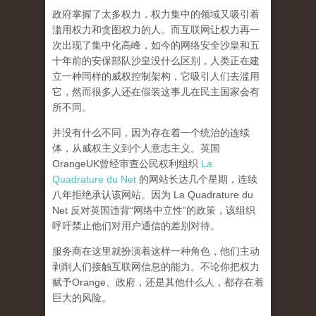
政府掌握了太多权力，权力集中的领域又吸引着
滥用权力和贪图权力的人。而互联网让权力再一
次出现了集中化高峰，
如今的网络安全沙皇和五
十年前的安保部队沙皇没什么区别，人类正在建
立一种同样的威权控制架构，它吸引人们去滥用
它，然而很多人还在假装这事儿在民主国家会有
所不同。
并没有什么不同，因为存在着一个统治的连续
体，从威权主义到个人意志主义。英国
OrangeUK曾经审查公民权利组织
La
Quadrature du Net
的网站长达几个星期，连续
八年拒绝承认该网站。因为 La Quadrature du
Net 反对英国违背“网络中立性”的政策，该组织
呼吁禁止他们对用户通信的差别对待。
服务商在这里就扮演着这样一种角色，他们主动
剥削人们接触互联网信息的能力。不论你把权力
赋予Orange、政府，还是其他什么人，都存在着
巨大的风险。