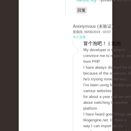
nakliyat.org/">
şirinevler escort<
回复
Anonymous (未验证)
星期四, 06/06/2019 - 03:07
永久连接
冒个泡吧！ | 泡泡
My developer is trying to
convince me to move to .ne
from PHP.
I have always disliked the i
because of the expenses. B
he's tryiong none the less.
I've been using Movable-typ
various websites
for about a year and am wor
about switching to another
platform.
I have heard good things ab
blogengine.net. Is there a
way I can import all my