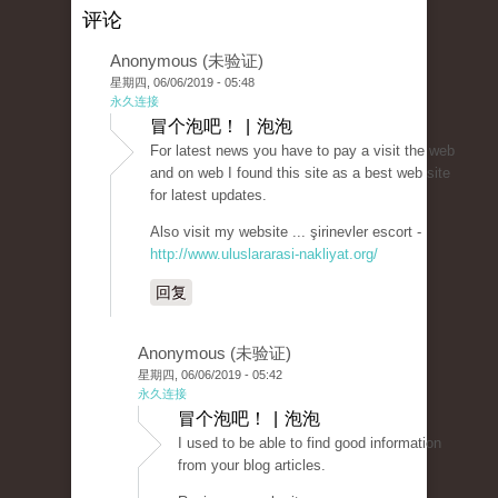
评论
Anonymous (未验证)
星期四, 06/06/2019 - 05:48
永久连接
冒个泡吧！ | 泡泡
For latest news you have to pay a visit the web
and on web I found this site as a best web site
for latest updates.
Also visit my website ... şirinevler escort -
http://www.uluslararasi-nakliyat.org/
回复
Anonymous (未验证)
星期四, 06/06/2019 - 05:42
永久连接
冒个泡吧！ | 泡泡
I used to be able to find good information
from your blog articles.