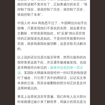
曲的痕迹都不复存在了，正如奥威尔的名言：“谁
控制了现在，谁就控制了历史；谁控制了历史，
谁就控制了未来”。
中国人对 404 再熟悉不过了，中国网信办似乎比
较懒，只要发现他们不喜欢的东西，就会要求全
文删除，对突发新闻如此，对“反腐”倒台高官曾
经的正面报道也是如此。于是你经常能看到404
页面，
很多线索因此被切断，这是谷歌无法解决
的。
以上说的还仅仅是出版后审查，然而
出版前的自
我审查更远甚于此，并且通常极难被发现。
也就
是本网曾经分析过的：
媒体对信息的第一层过
滤
。某国际大牌媒体就曾经对一封62页的电报进
行了编改，只引用了其中的两段话，以证实文章
本身的立场，而其余被删除的部分却正好是反对
这两种观点的。
事实上这类状况非常普遍。我们所有人在大部分
时候都通过媒介来了解世界，而媒介的背后是当