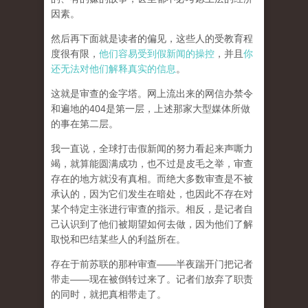
因素。
然后再下面就是读者的偏见，这些人的受教育程
度很有限，
他们容易受到假新闻的操控
，并且
你
还无法对他们解释真实的信息
。
这就是审查的金字塔。网上流出来的网信办禁令
和遍地的404是第一层，上述那家大型媒体所做
的事在第二层。
我一直说，全球打击假新闻的努力看起来声嘶力
竭，就算能圆满成功，也不过是皮毛之举，审查
存在的地方就没有真相。而
绝大多数审查是不被
承认的，因为它们发生在暗处，也因此不存在对
某个特定主张进行审查的指示。相反，是记者自
己认识到了他们被期望如何去做，因为他们了解
取悦和巴结某些人的利益所在。
存在于前苏联的那种审查——半夜踹开门把记者
带走——现在被倒转过来了。记者们放弃了职责
的同时，就把真相带走了。