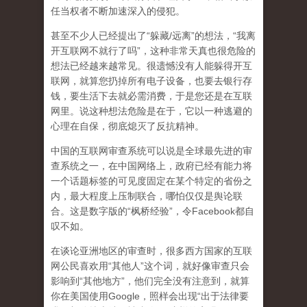
任当权者不断加速深入的侵犯。
甚至不少人已经提出了“躲藏/远离”的想法，“我离
开互联网不就行了吗”，这种非常天真也很危险的
想法已经越来越常见。很遗憾没有人能躲得开互
联网，就算您扔掉所有电子设备，也要去银行存
钱，要生活下去就必需消费，于是您还是在互联
网里。说这种想法危险是在于，它以一种逃避的
心理在自保，彻底熄灭了反抗精神。
中国的互联网审查系统可以说是全球最先进的审
查系统之一，在中国网络上，政府已经有能力将
一个话题标签的可见度固定在某个特定的省份之
内，最大程度上压制联合
，哪怕仅仅是舆论联
合。这是数字版的“枫桥经验”，令Facebook都自
叹不如。
在谈论亚洲地区的审查时，很多西方国家的互联
网公民喜欢用“其他人”这个词，就好像审查只会
影响到“其他地方”，他们完全没有注意到，
就算
你在美国使用Google，照样会出现“出于法律要