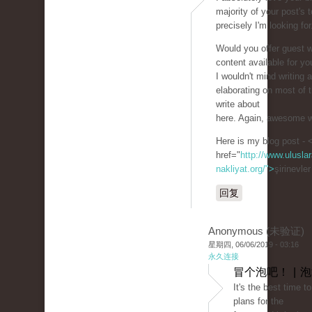
majority of your post's 
precisely I'm looking for
Would you offer guest wr
content available for yo
I wouldn't mind writing a
elaborating on most of 
write about
here. Again, awesome w
Here is my blog post - 
href="
http://www.uluslar
nakliyat.org/">
şirinevle
回复
Anonymous (未验证)
星期四, 06/06/2019 - 03:16
永久连接
冒个泡吧！ | 
It's the best time 
plans for the