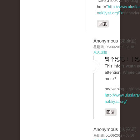
Take a look at my blog 
href="
http://www.uluslar
nakliyat.org/">
şirinevle
回复
Anonymous (未验证)
星期四, 06/06/2019 - 03:18
永久连接
冒个泡吧！ | 
This info is worth 
attention. Where can
more?
my weblog :: şirinev
http://www.uluslarar
nakliyat.org/
回复
Anonymous (未验证)
星期四, 06/06/2019 - 03:56