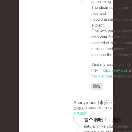
astonishing.
The clearness in your p
nice and
i could assume you're a
subject.
Fine with your permissi
grab your feed to keep
updated with forthcomi
a million and please
continue the gratifying 
Visit my web site ... <a
href="
http://www.uluslar
nakliyat.org/">
şirinevle
回复
Anonymous (未验证)
星期四, 06/06/2019 - 01:15
永久连接
冒个泡吧！ | 泡泡
naturally like your website b