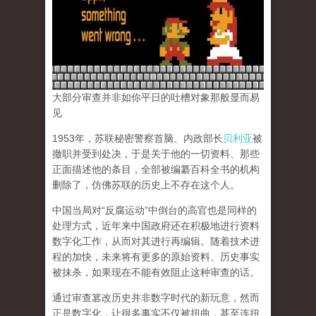
大部分审查并非如你平日的吐槽对象那般显而易
见
1953年，苏联秘密警察首脑、内政部长
贝利亚
被
撤职并受到处决，于是关于他的一切资料、那些
正面描述他的条目，全部被编纂百科全书的机构
删除了，仿佛苏联的历史上不存在这个人。
中国当局对“反腐运动”中倒台的高官也是同样的
处理方式，近年来中国政府还在积极地进行资料
数字化工作，从而对其进行再编辑。随着技术进
程的加快，未来将有更多的原始资料、历史事实
被抹杀，如果现在不能有效阻止这种审查的话。
通过审查篡改历史并非数字时代的新玩意，然而
正是数字化，让很多事实不仅被扭曲，甚至连扭