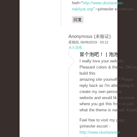
href="
http://www.uluslararasi-
nakliyat.org/">
şirinevler escort</a>
回复
Anonymous (未验证)
星期四, 06/06/2019 - 03:12
永久连接
冒个泡吧！ | 泡泡
I really love your website..
Pleasant colors & theme. Did y
build this
amazing site yourself? Please
reply back as I'm attempting to
create my own personal
website and would like to know
where you got this from or just
what the theme is named. Kudo
Feel free to visit my page
şirinevler escort -
http://www.uluslararasi-