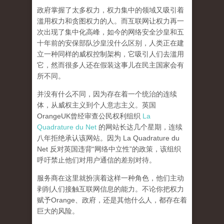
政府掌握了太多权力，权力集中的领域又吸引着
滥用权力和贪图权力的人。而互联网让权力再一
次出现了集中化高峰，
如今的网络安全沙皇和五
十年前的安保部队沙皇没什么区别，人类正在建
立一种同样的威权控制架构，它吸引人们去滥用
它，然而很多人还在假装这事儿在民主国家会有
所不同。
并没有什么不同，因为存在着一个统治的连续
体，从威权主义到个人意志主义。英国
OrangeUK曾经审查公民权利组织
La
Quadrature du Net
的网站长达几个星期，连续
八年拒绝承认该网站。因为 La Quadrature du
Net 反对英国违背“网络中立性”的政策，该组织
呼吁禁止他们对用户通信的差别对待。
服务商在这里就扮演着这样一种角色，他们主动
剥削人们接触互联网信息的能力。不论你把权力
赋予Orange、政府，还是其他什么人，都存在着
巨大的风险。