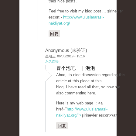
thes nice posts.
Feel free to visit my blog post ... şirinevler
escort -
http://www.uluslararasi-
nakliyat.org/
回复
Anonymous (未验证)
星期三, 06/05/2019 - 15:16
永久连接
冒个泡吧！ | 泡泡
Ahaa, its nice discussion regarding this
article at this place at this
blog, I have read all that, so now me
also commenting here.
Here is my web page :: <a
href="
http://www.uluslararasi-
nakliyat.org/">
şirinevler escort</a>
回复