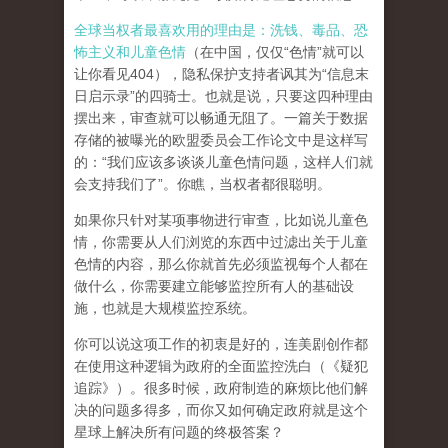
全球当权者最喜欢用的理由是：洗钱、毒品、恐
怖主义和儿童色情
（在中国，仅仅“色情”就可以
让你看见404），隐私保护支持者讽其为“信息末
日启示录”的四骑士。也就是说，只要这四种理由
摆出来，审查就可以畅通无阻了。一篇关于数据
存储的被曝光的欧盟委员会工作论文中是这样写
的：“我们应该多谈谈儿童色情问题，这样人们就
会支持我们了”。你瞧，当权者都很聪明。
如果你只针对某项事物进行审查，比如说儿童色
情，你需要从人们浏览的东西中过滤出关于儿童
色情的内容，那么你就首先必须监视每个人都在
做什么，你需要建立能够监控所有人的基础设
施，也就是大规模监控系统。
你可以说这项工作的初衷是好的，连美剧创作都
在使用这种逻辑为政府的全面监控洗白（《疑犯
追踪》）。
很多时候，政府制造的麻烦比他们解
决的问题多得多，而你又如何确定政府就是这个
星球上解决所有问题的终极答案？