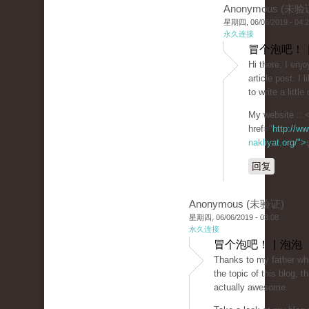
Anonymous (未验
星期四, 06/06/2019 - 04:
永久连接
冒个泡吧！ 
Hi there, I enjo
article post. I l
to write a litt
My website :: 
href="
http://ww
nakliyat.org/">
回复
Anonymous (未验证)
星期四, 06/06/2019 - 03:08
永久连接
冒个泡吧！ | 泡泡
Thanks to my father wh
the topic of this blog, t
actually awesome.