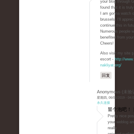
your blog through 
found that it is trul
I am gonna watch o
brussels. I'll apprec
continue this in futu
Numerous people wi
benefited from your 
Cheers!
Also visit my site ş
escort -
http://www.
nakliyat.org/
回复
Anonymous (未验
星期四, 06/06/2019 - 04:
永久连接
冒个泡吧！ 
Pretty nice pos
your weblog and
really
enjoyed surfing