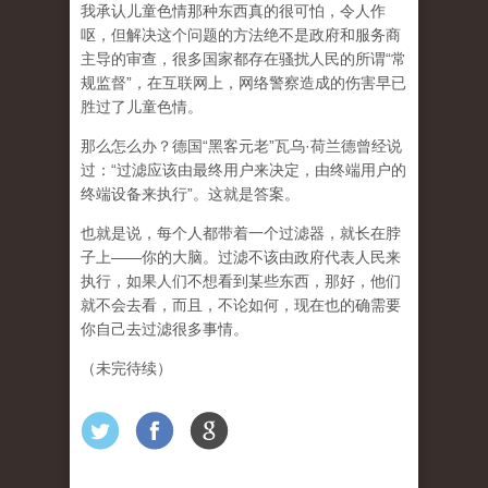
我承认儿童色情那种东西真的很可怕，令人作
呕，但
解决这个问题的方法绝不是政府和服务商
主导的审查，很多国家都存在骚扰人民的所谓“常
规监督”，在互联网上，网络警察造成的伤害早已
胜过了儿童色情。
那么怎么办？德国“黑客元老”瓦乌·荷兰德曾经说
过：“过滤应该由最终用户来决定，由终端用户的
终端设备来执行”。这就是答案。
也就是说，每个人都带着一个过滤器，就长在脖
子上——你的大脑。过滤不该由政府代表人民来
执行，如果人们不想看到某些东西，那好，他们
就不会去看，而且，不论如何，现在也的确需要
你自己去过滤很多事情。
（未完待续）