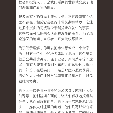
权者和投资人，于是我们看到的世界就变成了他
们希望我们看到的世界。
很多国家的确有民主架构，但并不代表审查在这
里不存在，相反它会变得非常复杂和精妙，它通
过多个层面的间接途径来混淆正在发生的事实，
这些层面可以用来否认正在发生的审查。为了绕
避选民的追问，当权者一直为此绞尽脑汁。
为了便于理解，你可以把审查想像成一个金字
塔，只有一个小小的塔尖露出了地面，这个塔尖
就是公共诽谤诉讼、谋杀记者、新闻禁令等等这
些，所有人能直接看到的东西。而这些只是很小
的一部分，在塔尖的下一层是那些不愿意暴露于
塔尖的人，他们通过自我审查将消息压住，以免
被推向塔尖。
再下面一层是各种各样的经济诱导，或者叫它赞
助诱导，把利益摆在面前，让人们积极地报道某
件事，从而回避其他事。再下面一层就是原始经
济——媒体人对流量的痴迷，他们只写那些划算
的、有的赚的故事，甚至都不必考虑上层的经济