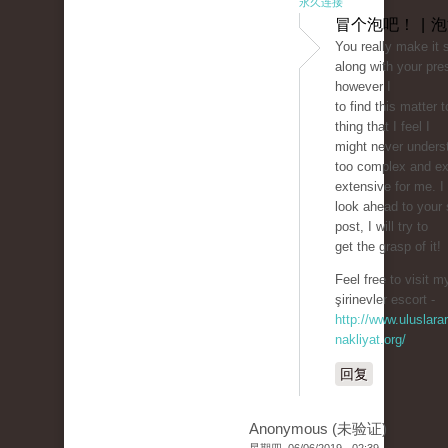
永久连接
冒个泡吧！ | 
You really make it
along with your pre
however I
to find this matter 
thing that I feel I
might never unders
too complex and e
extensive for me. I
look ahead to your
post, I will try to
get the grasp of it!
Feel free to visit m
şirinevler escort -
http://www.uluslarar
nakliyat.org/
回复
Anonymous (未验证)