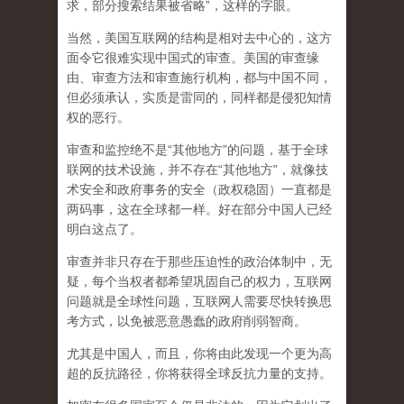
求，部分搜索结果被省略”，这样的字眼。
当然，美国互联网的结构是相对去中心的，这方
面令它很难实现中国式的审查。美国的审查缘
由、审查方法和审查施行机构，都与中国不同，
但必须承认，
实质是雷同的，同样都是侵犯知情
权的恶行。
审查和监控绝不是“其他地方”的问题，基于全球
联网的技术设施，并不存在“其他地方”，就像技
术安全和政府事务的安全（政权稳固）一直都是
两码事，这在全球都一样。好在部分中国人已经
明白这点了。
审查并非只存在于那些压迫性的政治体制中，无
疑，每个当权者都希望巩固自己的权力，互联网
问题就是全球性问题，互联网人需要尽快转换思
考方式，以免被恶意愚蠢的政府削弱智商
。
尤其是中国人，而且，你将由此发现一个更为高
超的反抗路径，你将获得全球反抗力量的支持。