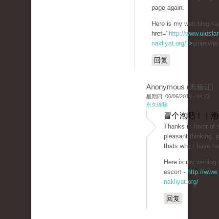
page again.
Here is my web blog <a
href="
http://www.uluslar
nakliyat.org/">
şirinevle
回复
Anonymous (未验证)
星期四, 06/06/2019 - 04:23
永久连接
冒个泡吧！ | 
Thanks in favor of 
pleasant thinking, p
thats why i have rea
Here is my weblog ş
escort -
http://www.
nakliyat.org/
回复