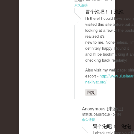
星期四, 06/06/2019 - 02:39
永久连接
冒个泡吧！ | 泡泡
Hi there! I could have sworn
visited this site before but a
looking at a few of the posts
realized it's
new to me. Nonetheless, I'
definitely happy I found it
and I'll be bookmarking it a
checking back regularly!
Also visit my web page: şiri
escort -
http://www.uluslarar
nakliyat.org/
回复
Anonymous (未验证)
星期四, 06/06/2019 - 02:54
永久连接
冒个泡吧！ | 泡泡
I absolutely love your b