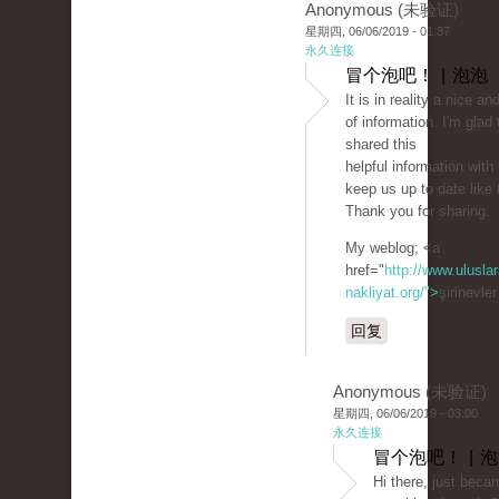
Anonymous (未验证)
星期四, 06/06/2019 - 01:37
永久连接
冒个泡吧！ | 泡泡
It is in reality a nice an
of information. I'm glad 
shared this
helpful information with
keep us up to date like 
Thank you for sharing.
My weblog; <a
href="
http://www.uluslar
nakliyat.org/">
şirinevle
回复
Anonymous (未验证)
星期四, 06/06/2019 - 03:00
永久连接
冒个泡吧！ | 
Hi there, just beca