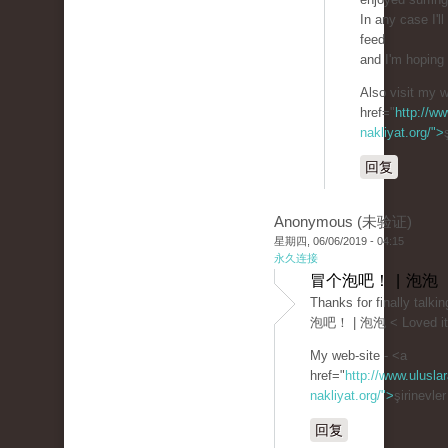
In any case I'l
feed
and I'm hoping 
Also visit my 
href="
http://ww
nakliyat.org/">
回复
Anonymous (未验证)
星期四, 06/06/2019 - 04:15
永久连接
冒个泡吧！ | 泡泡
Thanks for finally talk
泡吧！ | 泡泡 < Loved it
My web-site - <a
href="
http://www.uluslar
nakliyat.org/">
şirinevle
回复