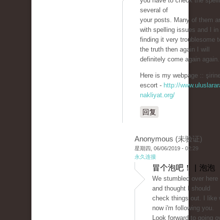
you have to check the spell
several of
your posts. Many of them ar
with spelling issues and I in
finding it very troublesome to
the truth then again I will
definitely come again again.
Here is my webpage :: şirine
escort -
http://www.uluslarar
nakliyat.org/
回复
Anonymous (未验证)
星期四, 06/06/2019 - 02:29
永久连接
冒个泡吧！ | 泡泡
We stumbled over here 
and thought I should
check things out. I like
now i'm following you.
Look forward to going o