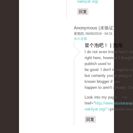
nakliyat.org/
回复
Anonymous (未验证)
星期四, 06/06/2019 - 04:31
永久连接
冒个泡吧！ | 泡泡
I do not even know how I e
right here, however I thought
publish used to
be good. I don't recognize 
but certainly you're going to 
known blogger if you
happen to aren't already. Ch
Look into my page ... <a
href="
http://www.uluslararas
nakliyat.org/">
şirinevler es
回复