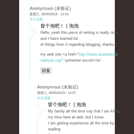
Anonymous (未验证)
星期三, 06/05/2019 - 12:54
永久连接
冒个泡吧！ | 泡泡
Hello, yeah this piece of writing is really nice
and I have learned lot
of things from it regarding blogging. thanks.
my web site <a href="
http://www.uluslararasi-
nakliyat.org/">
şirinevler escort</a>
回复
Anonymous (未验证)
星期三, 06/05/2019 - 14:07
永久连接
冒个泡吧！ | 泡泡
My family all the time say that I am killing
my time here at web, but I know
I am getting experience all the time by
reading