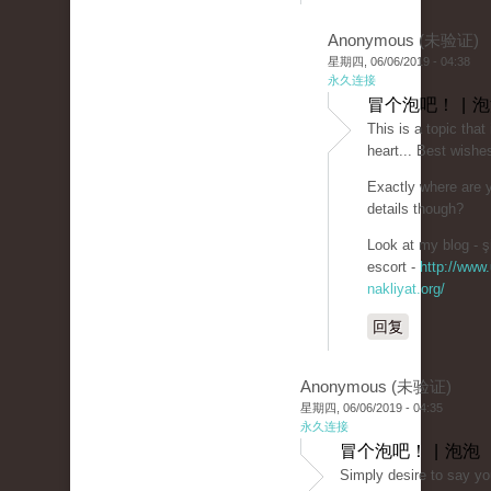
Anonymous (未验证)
星期四, 06/06/2019 - 04:38
永久连接
冒个泡吧！ | 
This is a topic that
heart... Best wishe
Exactly where are 
details though?
Look at my blog - şi
escort -
http://www.
nakliyat.org/
回复
Anonymous (未验证)
星期四, 06/06/2019 - 04:35
永久连接
冒个泡吧！ | 泡泡
Simply desire to say you