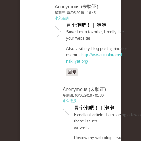
Anonymous (未验证)
星期三, 06/05/2019 - 16:45
永久连接
冒个泡吧！ | 泡泡
Saved as a favorite, I really like
your website!
Also visit my blog post: şirinevler
escort -
http://www.uluslararasi-
nakliyat.org/
回复
Anonymous (未验证)
星期四, 06/06/2019 - 01:30
永久连接
冒个泡吧！ | 泡泡
Excellent article. I am facing a few o
these issues
as well..
Review my web blog :: <a