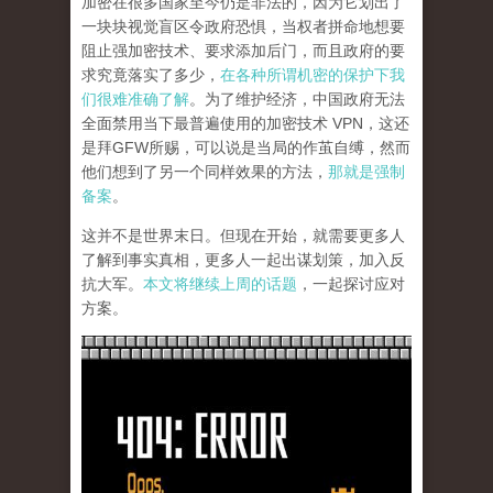
加密在很多国家至今仍是非法的，因为它划出了
一块块视觉盲区令政府恐惧，当权者拼命地想要
阻止强加密技术、要求添加后门，而且政府的要
求究竟落实了多少，
在各种所谓机密的保护下我
们很难准确了解
。为了维护经济，中国政府无法
全面禁用当下最普遍使用的加密技术 VPN，这还
是拜GFW所赐，可以说是当局的作茧自缚，然而
他们想到了另一个同样效果的方法，
那就是强制
备案
。
这并不是世界末日。但现在开始，就需要更多人
了解到事实真相，更多人一起出谋划策，加入反
抗大军。
本文将继续上周的话题
，一起探讨应对
方案。