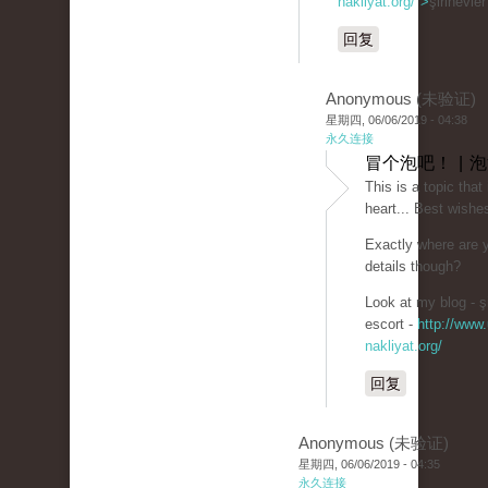
nakliyat.org/">
şirinevle
回复
Anonymous (未验证)
星期四, 06/06/2019 - 04:38
永久连接
冒个泡吧！ | 
This is a topic that
heart... Best wishe
Exactly where are 
details though?
Look at my blog - şi
escort -
http://www.
nakliyat.org/
回复
Anonymous (未验证)
星期四, 06/06/2019 - 04:35
永久连接