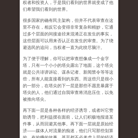
权者和投资人，于是我们看到的世界就变成了他
们希望我们看到的世界。
很多国家的确有民主架构，但并不代表审查在这
里不存在，相反它会变得非常复杂和精妙，它通
过多个层面的间接途径来混淆正在发生的事实，
这些层面可以用来否认正在发生的审查。为了绕
避选民的追问，当权者一直为此绞尽脑汁。
为了便于理解，你可以把审查想像成一个金字
塔，只有一个小小的塔尖露出了地面，这个塔尖
就是公共诽谤诉讼、谋杀记者、新闻禁令等等这
些，所有人能直接看到的东西。而这些只是很小
的一部分，在塔尖的下一层是那些不愿意暴露于
塔尖的人，他们通过自我审查将消息压住，以免
被推向塔尖。
再下面一层是各种各样的经济诱导，或者叫它赞
助诱导，把利益摆在面前，让人们积极地报道某
件事，从而回避其他事。再下面一层就是原始经
济——媒体人对流量的痴迷，他们只写那些划算
的、有的赚的故事，甚至都不必考虑上层的经济