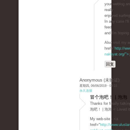
your weblog and
really
enjoyed surfing
In any case I'l
feed
and I'm hoping 
Also visit my 
href="
http://ww
nakliyat.org/">
回复
Anonymous (未验证)
星期四, 06/06/2019 - 04:15
永久连接
冒个泡吧！ | 泡泡
Thanks for finally talk
泡吧！ | 泡泡 < Loved it
My web-site - <a
href="
http://www.uluslar