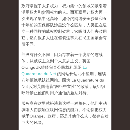
政府掌握了太多权力，权力集中的领域又吸引着
滥用权力和贪图权力的人。而互联网让权力再一
次出现了集中化高峰，
如今的网络安全沙皇和五
十年前的安保部队沙皇没什么区别，人类正在建
立一种同样的威权控制架构，它吸引人们去滥用
它，然而很多人还在假装这事儿在民主国家会有
所不同。
并没有什么不同，因为存在着一个统治的连续
体，从威权主义到个人意志主义。英国
OrangeUK曾经审查公民权利组织
La
Quadrature du Net
的网站长达几个星期，连续
八年拒绝承认该网站。因为 La Quadrature du
Net 反对英国违背“网络中立性”的政策，该组织
呼吁禁止他们对用户通信的差别对待。
服务商在这里就扮演着这样一种角色，他们主动
剥削人们接触互联网信息的能力。不论你把权力
赋予Orange、政府，还是其他什么人，都存在着
巨大的风险。