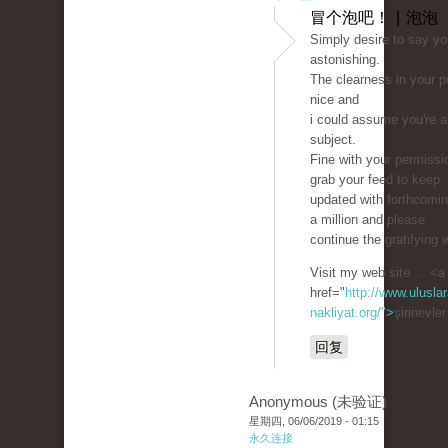
冒个泡吧！ | 泡泡
Simply desire to say you
astonishing.
The clearness in your p
nice and
i could assume you're a
subject.
Fine with your permissi
grab your feed to keep
updated with forthcomi
a million and please
continue the gratifying 
Visit my web site ... <a
href="
http://www.uluslar
nakliyat.org/">
şirinevle
回复
Anonymous (未验证)
星期四, 06/06/2019 - 01:15
永久连接