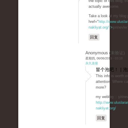
the topic of this blog, t
actually awesome.
Take a look at my blog 
href="
http://www.uluslar
nakliyat.org/">
şirinevle
回复
Anonymous (未验证)
星期四, 06/06/2019 - 03:18
永久连接
冒个泡吧！ | 
This info is worth 
attention. Where can
more?
my weblog :: şirinev
http://www.uluslarar
nakliyat.org/
回复