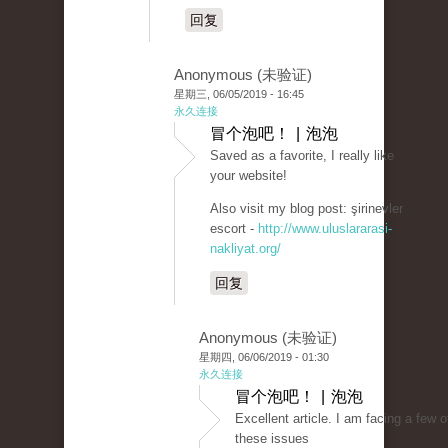
回复
Anonymous (未验证)
星期三, 06/05/2019 - 16:45
永久连接
冒个泡吧！ | 泡泡
Saved as a favorite, I really like
your website!
Also visit my blog post: şirinevler
escort -
http://www.uluslararasi-
nakliyat.org/
回复
Anonymous (未验证)
星期四, 06/06/2019 - 01:30
永久连接
冒个泡吧！ | 泡泡
Excellent article. I am facing a few o
these issues