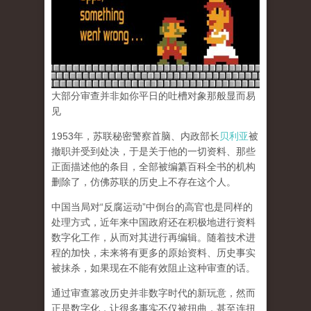
大部分审查并非如你平日的吐槽对象那般显而易
见
1953年，苏联秘密警察首脑、内政部长
贝利亚
被
撤职并受到处决，于是关于他的一切资料、那些
正面描述他的条目，全部被编纂百科全书的机构
删除了，仿佛苏联的历史上不存在这个人。
中国当局对“反腐运动”中倒台的高官也是同样的
处理方式，近年来中国政府还在积极地进行资料
数字化工作，从而对其进行再编辑。随着技术进
程的加快，未来将有更多的原始资料、历史事实
被抹杀，如果现在不能有效阻止这种审查的话。
通过审查篡改历史并非数字时代的新玩意，然而
正是数字化，让很多事实不仅被扭曲，甚至连扭