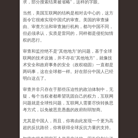
求，部分搜索结果被省略”，这样的字眼。
当然，美国互联网的结构是相对去中心的，这方
面令它很难实现中国式的审查。美国的审查缘
由、审查方法和审查施行机构，都与中国不同，
但必须承认，
实质是雷同的，同样都是侵犯知情
权的恶行。
审查和监控绝不是“其他地方”的问题，基于全球
联网的技术设施，并不存在“其他地方”，就像技
术安全和政府事务的安全（政权稳固）一直都是
两码事，这在全球都一样。好在部分中国人已经
明白这点了。
审查并非只存在于那些压迫性的政治体制中，无
疑，每个当权者都希望巩固自己的权力，互联网
问题就是全球性问题，互联网人需要尽快转换思
考方式，以免被恶意愚蠢的政府削弱智商
。
尤其是中国人，而且，你将由此发现一个更为高
超的反抗路径，你将获得全球反抗力量的支持。