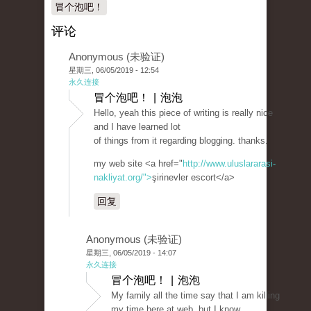
冒个泡吧！
评论
Anonymous (未验证)
星期三, 06/05/2019 - 12:54
永久连接
冒个泡吧！ | 泡泡
Hello, yeah this piece of writing is really nice
and I have learned lot
of things from it regarding blogging. thanks.
my web site <a href="
http://www.uluslararasi-
nakliyat.org/">
şirinevler escort</a>
回复
Anonymous (未验证)
星期三, 06/05/2019 - 14:07
永久连接
冒个泡吧！ | 泡泡
My family all the time say that I am killing
my time here at web, but I know