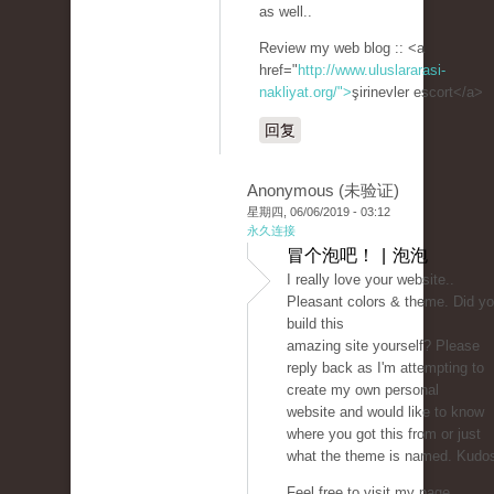
as well..
Review my web blog :: <a
href="
http://www.uluslararasi-
nakliyat.org/">
şirinevler escort</a>
回复
Anonymous (未验证)
星期四, 06/06/2019 - 03:12
永久连接
冒个泡吧！ | 泡泡
I really love your website..
Pleasant colors & theme. Did y
build this
amazing site yourself? Please
reply back as I'm attempting to
create my own personal
website and would like to know
where you got this from or just
what the theme is named. Kudo
Feel free to visit my page