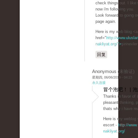
check things out. I like
now i'm following you.
Look forward to going o
page again.
Here is my web blog <a
href="
http://www.uluslar
nakliyat.org/">
şirinevle
回复
Anonymous (未验证)
星期四, 06/06/2019 - 04:23
永久连接
冒个泡吧！ | 
Thanks in favor of 
pleasant thinking, p
thats why i have rea
Here is my weblog ş
escort -
http://www.
nakliyat.org/