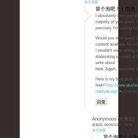
永久连接
冒个泡吧！ | 泡泡
I absolutely love your b
majority of your post's 
precisely I'm looking for
Would you offer guest wr
content available for yo
I wouldn't mind writing a
elaborating on most of 
write about
here. Again, awesome w
Here is my blog post - 
href="
http://www.uluslar
nakliyat.org/">
şirinevle
回复
Anonymous (未验证)
星期四, 06/06/2019 - 03:16
永久连接
冒个泡吧！ | 