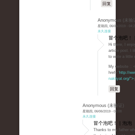
回复
Anonymous (未验
星期四, 06/06/2019 - 04:
永久连接
冒个泡吧！ 
Hi there, I enjo
article post. I l
to write a litt
My website :: 
href="
http://ww
nakliyat.org/">
回复
Anonymous (未验证)
星期四, 06/06/2019 - 03:08
永久连接
冒个泡吧！ | 泡泡
Thanks to my father wh