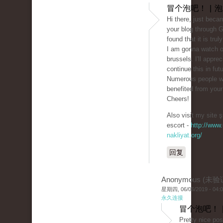
冒个泡吧！ | 
Hi there, just beca
your blog through 
found that it is trul
I am gonna watch o
brussels. I'll apprec
continue this in futu
Numerous people wi
benefited from your 
Cheers!
Also visit my site ş
escort -
http://www.
nakliyat.org/
回复
Anonymous (未验
星期四, 06/06/2019 - 04:
永久连接
冒个泡吧！ 
Pretty nice pos