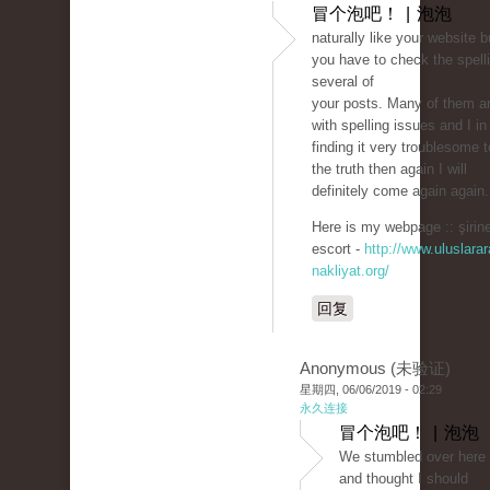
冒个泡吧！ | 泡泡
naturally like your website b
you have to check the spell
several of
your posts. Many of them ar
with spelling issues and I in
finding it very troublesome to
the truth then again I will
definitely come again again.
Here is my webpage :: şirine
escort -
http://www.uluslarar
nakliyat.org/
回复
Anonymous (未验证)
星期四, 06/06/2019 - 02:29
永久连接
冒个泡吧！ | 泡泡
We stumbled over here 
and thought I should