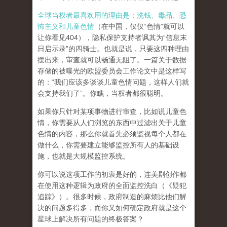
全球当权者最喜欢用的理由是：洗钱、毒品、恐
怖主义和儿童色情
（在中国，仅仅“色情”就可以
让你看见404），隐私保护支持者讽其为“信息末
日启示录”的四骑士。也就是说，只要这四种理由
摆出来，审查就可以畅通无阻了。一篇关于数据
存储的被曝光的欧盟委员会工作论文中是这样写
的：“我们应该多谈谈儿童色情问题，这样人们就
会支持我们了”。你瞧，当权者都很聪明。
如果你只针对某项事物进行审查，比如说儿童色
情，你需要从人们浏览的东西中过滤出关于儿童
色情的内容，那么你就首先必须监视每个人都在
做什么，你需要建立能够监控所有人的基础设
施，也就是大规模监控系统。
你可以说这项工作的初衷是好的，连美剧创作都
在使用这种逻辑为政府的全面监控洗白（《疑犯
追踪》）。
很多时候，政府制造的麻烦比他们解
决的问题多得多，而你又如何确定政府就是这个
星球上解决所有问题的终极答案？