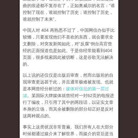
曲的痕迹都不复存在了，正如奥威尔的名言：“谁
控制了现在，谁就控制了历史；谁控制了历史，
谁就控制了未来”。
中国人对 404 再熟悉不过了，中国网信办似乎比
较懒，只要发现他们不喜欢的东西，就会要求全
文删除，对突发新闻如此，对“反腐”倒台高官曾
经的正面报道也是如此。于是你经常能看到404
页面，
很多线索因此被切断，这是谷歌无法解决
的。
以上说的还仅仅是出版后审查，然而
出版前的自
我审查更远甚于此，并且通常极难被发现。
也就
是本网曾经分析过的：
媒体对信息的第一层过
滤
。某国际大牌媒体就曾经对一封62页的电报进
行了编改，只引用了其中的两段话，以证实文章
本身的立场，而其余被删除的部分却正好是反对
这两种观点的。
事实上这类状况非常普遍。我们所有人在大部分
时候都通过媒介来了解世界，而媒介的背后是当