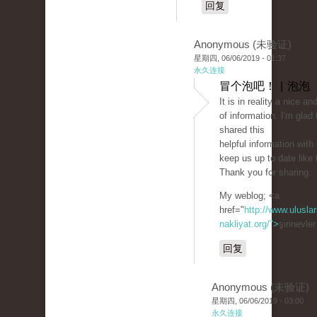
回复
Anonymous (未验证)
星期四, 06/06/2019 - 01:37
永久连接
冒个泡吧！ | 泡泡
It is in reality a nice an
of information. I'm glad 
shared this
helpful information with
keep us up to date like 
Thank you for sharing.
My weblog; <a
href="
http://www.uluslar
nakliyat.org/">
şirinevle
回复
Anonymous (未验证)
星期四, 06/06/2019 - 03:00
永久连接