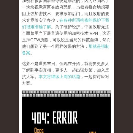
加密在很多国家至今仍是非法的，因为它划出了
一块块视觉盲区令政府恐惧，当权者拼命地想要
阻止强加密技术、要求添加后门，而且政府的要
求究竟落实了多少，
在各种所谓机密的保护下我
们很难准确了解
。为了维护经济，中国政府无法
全面禁用当下最普遍使用的加密技术 VPN，这还
是拜GFW所赐，可以说是当局的作茧自缚，然而
他们想到了另一个同样效果的方法，
那就是强制
备案
。
这并不是世界末日。但现在开始，就需要更多人
了解到事实真相，更多人一起出谋划策，加入反
抗大军。
本文将继续上周的话题
，一起探讨应对
方案。