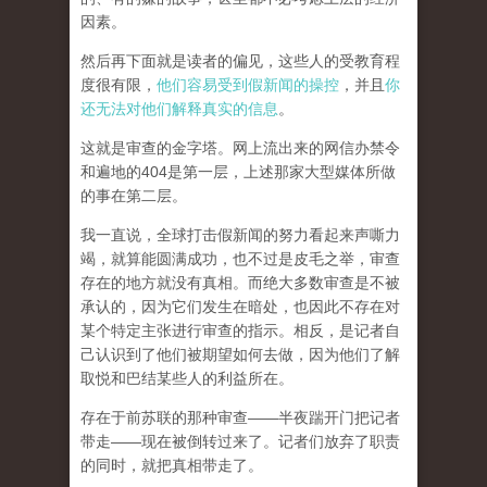
因素。
然后再下面就是读者的偏见，这些人的受教育程
度很有限，
他们容易受到假新闻的操控
，并且
你
还无法对他们解释真实的信息
。
这就是审查的金字塔。网上流出来的网信办禁令
和遍地的404是第一层，上述那家大型媒体所做
的事在第二层。
我一直说，全球打击假新闻的努力看起来声嘶力
竭，就算能圆满成功，也不过是皮毛之举，审查
存在的地方就没有真相。而
绝大多数审查是不被
承认的，因为它们发生在暗处，也因此不存在对
某个特定主张进行审查的指示。相反，是记者自
己认识到了他们被期望如何去做，因为他们了解
取悦和巴结某些人的利益所在。
存在于前苏联的那种审查——半夜踹开门把记者
带走——现在被倒转过来了。记者们放弃了职责
的同时，就把真相带走了。