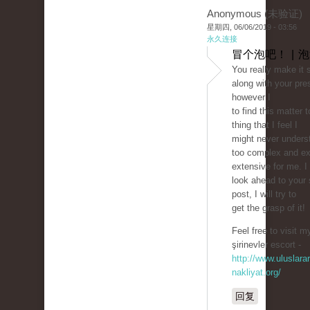
Anonymous (未验证)
星期四, 06/06/2019 - 03:56
永久连接
冒个泡吧！ | 
You really make it
along with your pre
however I
to find this matter 
thing that I feel I
might never unders
too complex and e
extensive for me. I
look ahead to your
post, I will try to
get the grasp of it!
Feel free to visit m
şirinevler escort -
http://www.uluslarar
nakliyat.org/
回复