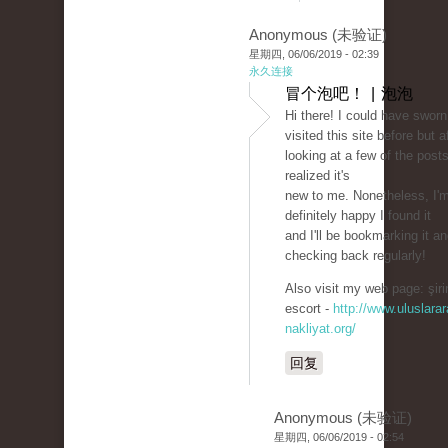
Anonymous (未验证)
星期四, 06/06/2019 - 02:39
永久连接
冒个泡吧！ | 泡泡
Hi there! I could have sworn
visited this site before but a
looking at a few of the posts
realized it's
new to me. Nonetheless, I'
definitely happy I found it
and I'll be bookmarking it a
checking back regularly!
Also visit my web page: şiri
escort -
http://www.uluslarar
nakliyat.org/
回复
Anonymous (未验证)
星期四, 06/06/2019 - 02:54