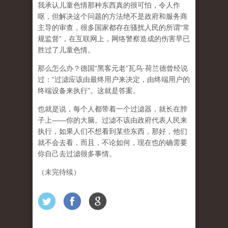
我承认儿童色情那种东西真的很可怕，令人作
呕，但
解决这个问题的方法绝不是政府和服务商
主导的审查，很多国家都存在骚扰人民的所谓“常
规监督”，在互联网上，网络警察造成的伤害早已
胜过了儿童色情。
那么怎么办？德国“黑客元老”瓦乌·荷兰德曾经说
过：“过滤应该由最终用户来决定，由终端用户的
终端设备来执行”。这就是答案。
也就是说，每个人都带着一个过滤器，就长在脖
子上——你的大脑。过滤不该由政府代表人民来
执行，如果人们不想看到某些东西，那好，他们
就不会去看，而且，不论如何，现在也的确需要
你自己去过滤很多事情。
（未完待续）