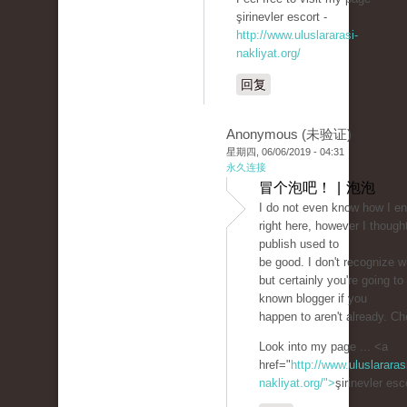
şirinevler escort -
http://www.uluslararasi-
nakliyat.org/
回复
Anonymous (未验证)
星期四, 06/06/2019 - 04:31
永久连接
冒个泡吧！ | 泡泡
I do not even know how I e
right here, however I thought
publish used to
be good. I don't recognize 
but certainly you're going to 
known blogger if you
happen to aren't already. Ch
Look into my page ... <a
href="
http://www.uluslararas
nakliyat.org/">
şirinevler es