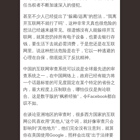
任当权者不断加速深入的侵犯。
甚至不少人已经提出了“躲藏/远离”的想法，“我离
开互联网不就行了吗”，这种非常天真也很危险的
想法已经越来越常见。很遗憾没有人能躲得开互
联网，就算您扔掉所有电子设备，也要去银行存
钱，要生活下去就必需消费，于是您还是在互联
网里。说这种想法危险是在于，它以一种逃避的
心理在自保，彻底熄灭了反抗精神。
中国的互联网审查系统可以说是全球最先进的审
查系统之一，在中国网络上，政府已经有能力将
一个话题标签的可见度固定在某个特定的省份之
内，最大程度上压制联合
，哪怕仅仅是舆论联
合。这是数字版的“枫桥经验”，令Facebook都自
叹不如。
在谈论亚洲地区的审查时，很多西方国家的互联
网公民喜欢用“其他人”这个词，就好像审查只会
影响到“其他地方”，他们完全没有注意到，
就算
你在美国使用Google，照样会出现“出于法律要