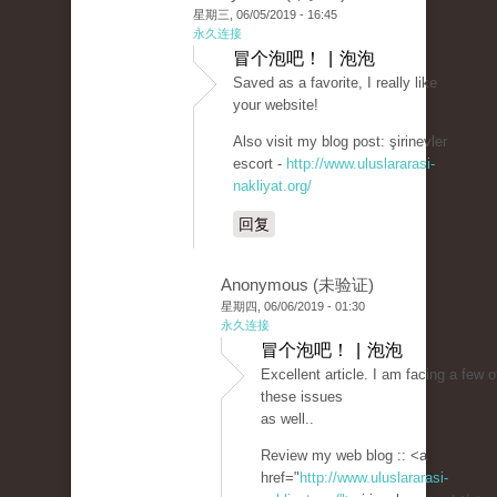
星期三, 06/05/2019 - 16:45
永久连接
冒个泡吧！ | 泡泡
Saved as a favorite, I really like
your website!
Also visit my blog post: şirinevler
escort -
http://www.uluslararasi-
nakliyat.org/
回复
Anonymous (未验证)
星期四, 06/06/2019 - 01:30
永久连接
冒个泡吧！ | 泡泡
Excellent article. I am facing a few o
these issues
as well..
Review my web blog :: <a
href="
http://www.uluslararasi-