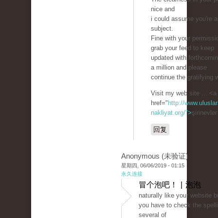
nice and
i could assume you're a
subject.
Fine with your permissi
grab your feed to keep
updated with forthcomi
a million and please
continue the gratifying 
Visit my web site ... <a
href="
http://www.uluslar
nakliyat.org/">
şirinevle
回复
Anonymous (未验证)
星期四, 06/06/2019 - 01:15
永久连接
冒个泡吧！ | 泡泡
naturally like your website b
you have to check the spell
several of