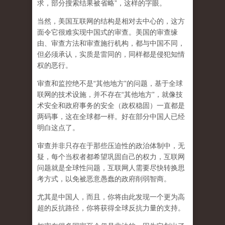
求，部分搜索结果被省略”，这样的字眼。
当然，美国互联网的结构是相对去中心的，这方
面令它很难实现中国式的审查。美国的审查缘
由、审查方法和审查施行机构，都与中国不同，
但必须承认，
实质是雷同的，同样都是侵犯知情
权的恶行。
审查和监控绝不是“其他地方”的问题，基于全球
联网的技术设施，并不存在“其他地方”，就像技
术安全和政府事务的安全（政权稳固）一直都是
两码事，这在全球都一样。好在部分中国人已经
明白这点了。
审查并非只存在于那些压迫性的政治体制中，无
疑，每个当权者都希望巩固自己的权力，互联网
问题就是全球性问题，互联网人需要尽快转换思
考方式，以免被恶意愚蠢的政府削弱智商
。
尤其是中国人，而且，你将由此发现一个更为高
超的反抗路径，你将获得全球反抗力量的支持。