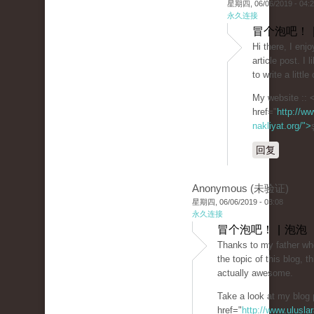
星期四, 06/06/2019 - 04:
永久连接
冒个泡吧！ 
Hi there, I enjo
article post. I l
to write a litt
My website :: 
href="
http://ww
nakliyat.org/">
回复
Anonymous (未验证)
星期四, 06/06/2019 - 03:08
永久连接
冒个泡吧！ | 泡泡
Thanks to my father wh
the topic of this blog, t
actually awesome.
Take a look at my blog 
href="
http://www.uluslar