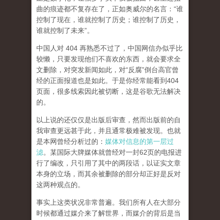
曲的痕迹都不复存在了，正如奥威尔的名言：“谁
控制了现在，谁就控制了历史；谁控制了历史，
谁就控制了未来”。
中国人对 404 再熟悉不过了，中国网信办似乎比
较懒，只要发现他们不喜欢的东西，就会要求全
文删除，对突发新闻如此，对“反腐”倒台高官曾
经的正面报道也是如此。于是你经常能看到404
页面，
很多线索因此被切断，这是谷歌无法解决
的。
以上说的还仅仅是出版后审查，然而
出版前的自
我审查更远甚于此，并且通常极难被发现。
也就
是本网曾经分析过的：
媒体对信息的第一层过
滤
。某国际大牌媒体就曾经对一封62页的电报进
行了编改，只引用了其中的两段话，以证实文章
本身的立场，而其余被删除的部分却正好是反对
这两种观点的。
事实上这类状况非常普遍。我们所有人在大部分
时候都通过媒介来了解世界，而媒介的背后是当