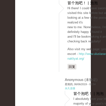
冒个泡吧！ | 泡泡
Hi there! I could have sworn
visited this site before but a
looking at a few of the posts
realized it's
new to me. Nonetheless, I'
definitely happy I found it
and I'll be bookmarking it a
checking back regularly!
Also visit my web page: şiri
escort -
http://www.uluslarar
nakliyat.org/
回复
Anonymous (未验证)
星期四, 06/06/2019 - 02:54
永久连接
冒个泡吧！ | 泡泡
I absolutely love your b
majority of your post's 