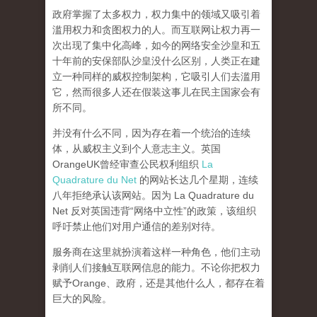
政府掌握了太多权力，权力集中的领域又吸引着
滥用权力和贪图权力的人。而互联网让权力再一
次出现了集中化高峰，
如今的网络安全沙皇和五
十年前的安保部队沙皇没什么区别，人类正在建
立一种同样的威权控制架构，它吸引人们去滥用
它，然而很多人还在假装这事儿在民主国家会有
所不同。
并没有什么不同，因为存在着一个统治的连续
体，从威权主义到个人意志主义。英国
OrangeUK曾经审查公民权利组织
La
Quadrature du Net
的网站长达几个星期，连续
八年拒绝承认该网站。因为 La Quadrature du
Net 反对英国违背“网络中立性”的政策，该组织
呼吁禁止他们对用户通信的差别对待。
服务商在这里就扮演着这样一种角色，他们主动
剥削人们接触互联网信息的能力。不论你把权力
赋予Orange、政府，还是其他什么人，都存在着
巨大的风险。