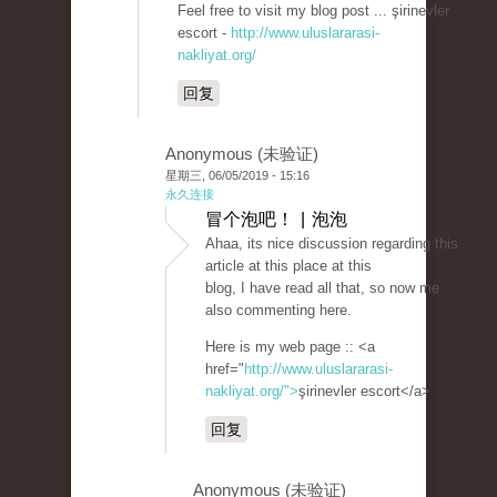
Feel free to visit my blog post ... şirinevler
escort -
http://www.uluslararasi-
nakliyat.org/
回复
Anonymous (未验证)
星期三, 06/05/2019 - 15:16
永久连接
冒个泡吧！ | 泡泡
Ahaa, its nice discussion regarding this
article at this place at this
blog, I have read all that, so now me
also commenting here.
Here is my web page :: <a
href="
http://www.uluslararasi-
nakliyat.org/">
şirinevler escort</a>
回复
Anonymous (未验证)