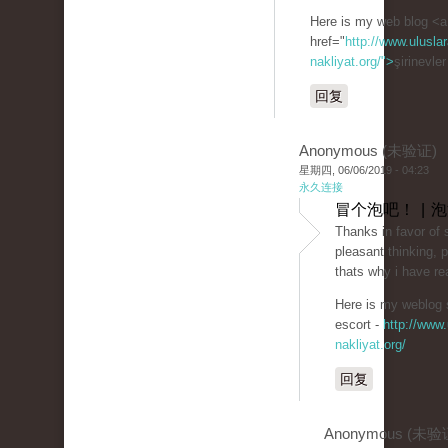
Here is my web blog <a
href="
http://www.uluslar
nakliyat.org/">
şirinevle
回复
Anonymous (未验证)
星期四, 06/06/2019 - 04:23
永久连接
冒个泡吧！ | 
Thanks in favor of 
pleasant thinking, p
thats why i have rea
Here is my weblog ş
escort -
http://www.
nakliyat.org/
回复
Anonymous (未验