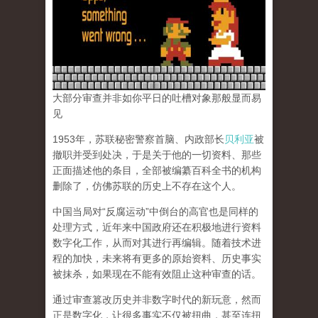
大部分审查并非如你平日的吐槽对象那般显而易
见
1953年，苏联秘密警察首脑、内政部长
贝利亚
被
撤职并受到处决，于是关于他的一切资料、那些
正面描述他的条目，全部被编纂百科全书的机构
删除了，仿佛苏联的历史上不存在这个人。
中国当局对“反腐运动”中倒台的高官也是同样的
处理方式，近年来中国政府还在积极地进行资料
数字化工作，从而对其进行再编辑。随着技术进
程的加快，未来将有更多的原始资料、历史事实
被抹杀，如果现在不能有效阻止这种审查的话。
通过审查篡改历史并非数字时代的新玩意，然而
正是数字化，让很多事实不仅被扭曲，甚至连扭