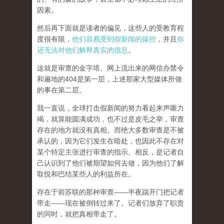
因素。
然后再下面就是读者的偏见，这些人的受教育程
度很有限，
他们容易受到假新闻的操控
，并且
你
还无法对他们解释真实的信息
。
这就是审查的金字塔。网上流出来的网信办禁令
和遍地的404是第一层，上述那家大型媒体所做
的事在第二层。
我一直说，全球打击假新闻的努力看起来声嘶力
竭，就算能圆满成功，也不过是皮毛之举，审查
存在的地方就没有真相。而
绝大多数审查是不被
承认的，因为它们发生在暗处，也因此不存在对
某个特定主张进行审查的指示。相反，是记者自
己认识到了他们被期望如何去做，因为他们了解
取悦和巴结某些人的利益所在。
存在于前苏联的那种审查——半夜踹开门把记者
带走——现在被倒转过来了。记者们放弃了职责
的同时，就把真相带走了。