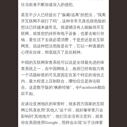
任当权者不断加速深入的侵犯。
甚至不少人已经提出了“躲藏/远离”的想法，“我离
开互联网不就行了吗”，这种非常天真也很危险的
想法已经越来越常见。很遗憾没有人能躲得开互
联网，就算您扔掉所有电子设备，也要去银行存
钱，要生活下去就必需消费，于是您还是在互联
网里。说这种想法危险是在于，它以一种逃避的
心理在自保，彻底熄灭了反抗精神。
中国的互联网审查系统可以说是全球最先进的审
查系统之一，在中国网络上，政府已经有能力将
一个话题标签的可见度固定在某个特定的省份之
内，最大程度上压制联合
，哪怕仅仅是舆论联
合。这是数字版的“枫桥经验”，令Facebook都自
叹不如。
在谈论亚洲地区的审查时，很多西方国家的互联
网公民喜欢用“其他人”这个词，就好像审查只会
影响到“其他地方”，他们完全没有注意到，
就算
你在美国使用Google，照样会出现“出于法律要