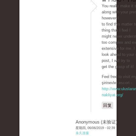
You really make it
along with your pre
however I
to find this matter 
thing that I feel I
might never unders
too complex and e
extensive for me. I
look ahead to your
post, I will try to
get the grasp of it!
Feel free to visit m
şirinevler escort -
http://www.uluslarar
nakliyat.org/
回复
Anonymous (未验证)
星期四, 06/06/2019 - 02:39
永久连接