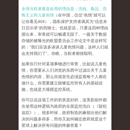
全球当权者最喜欢用的理由是：洗钱、毒品、恐
怖主义和儿童色情
（在中国，仅仅“色情”就可以
让你看见404），隐私保护支持者讽其为“信息末
日启示录”的四骑士。也就是说，只要这四种理由
摆出来，审查就可以畅通无阻了。一篇关于数据
存储的被曝光的欧盟委员会工作论文中是这样写
的：“我们应该多谈谈儿童色情问题，这样人们就
会支持我们了”。你瞧，当权者都很聪明。
如果你只针对某项事物进行审查，比如说儿童色
情，你需要从人们浏览的东西中过滤出关于儿童
色情的内容，那么你就首先必须监视每个人都在
做什么，你需要建立能够监控所有人的基础设
施，也就是大规模监控系统。
你可以说这项工作的初衷是好的，连美剧创作都
在使用这种逻辑为政府的全面监控洗白（《疑犯
追踪》）。
很多时候，政府制造的麻烦比他们解
决的问题多得多，而你又如何确定政府就是这个
星球上解决所有问题的终极答案？