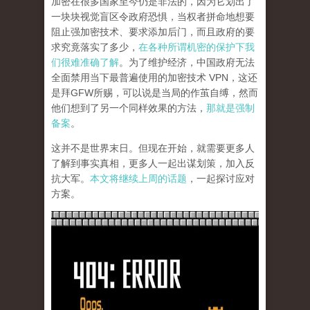
加密在很多国家至今仍是非法的，因为它划出了
一块块视觉盲区令政府恐惧，当权者拼命地想要
阻止强加密技术、要求添加后门，而且政府的要
求究竟落实了多少，
在各种所谓机密的保护下我
们很难准确了解
。为了维护经济，中国政府无法
全面禁用当下最普遍使用的加密技术 VPN，这还
是拜GFW所赐，可以说是当局的作茧自缚，然而
他们想到了另一个同样效果的方法，
那就是强制
备案
。
这并不是世界末日。但现在开始，就需要更多人
了解到事实真相，更多人一起出谋划策，加入反
抗大军。
本文将继续上周的话题
，一起探讨应对
方案。