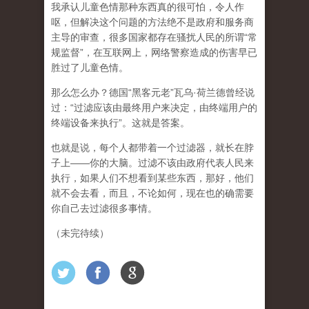
我承认儿童色情那种东西真的很可怕，令人作
呕，但
解决这个问题的方法绝不是政府和服务商
主导的审查，很多国家都存在骚扰人民的所谓“常
规监督”，在互联网上，网络警察造成的伤害早已
胜过了儿童色情。
那么怎么办？德国“黑客元老”瓦乌·荷兰德曾经说
过：“过滤应该由最终用户来决定，由终端用户的
终端设备来执行”。这就是答案。
也就是说，每个人都带着一个过滤器，就长在脖
子上——你的大脑。过滤不该由政府代表人民来
执行，如果人们不想看到某些东西，那好，他们
就不会去看，而且，不论如何，现在也的确需要
你自己去过滤很多事情。
（未完待续）