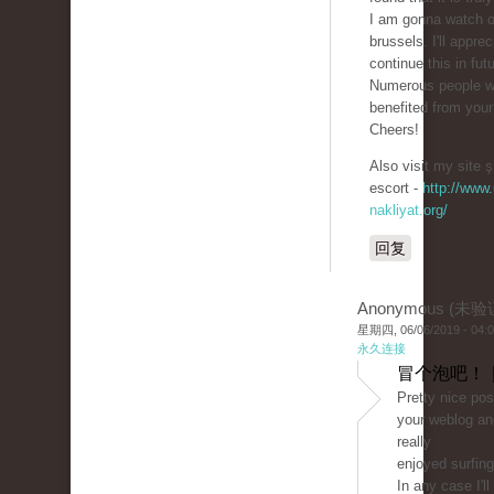
I am gonna watch o
brussels. I'll apprec
continue this in futu
Numerous people wi
benefited from your 
Cheers!
Also visit my site ş
escort -
http://www.
nakliyat.org/
回复
Anonymous (未验
星期四, 06/06/2019 - 04:
永久连接
冒个泡吧！ 
Pretty nice pos
your weblog and
really
enjoyed surfing
In any case I'l