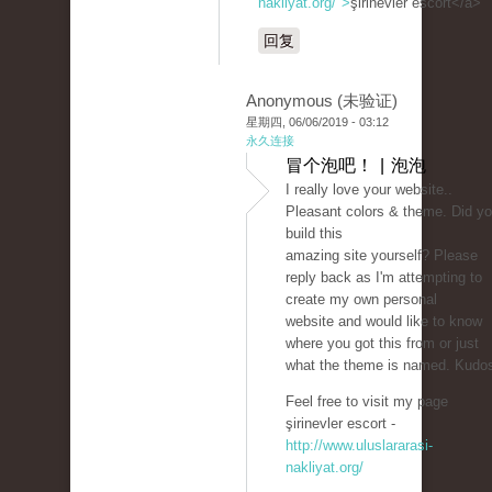
nakliyat.org/">
şirinevler escort</a>
回复
Anonymous (未验证)
星期四, 06/06/2019 - 03:12
永久连接
冒个泡吧！ | 泡泡
I really love your website..
Pleasant colors & theme. Did y
build this
amazing site yourself? Please
reply back as I'm attempting to
create my own personal
website and would like to know
where you got this from or just
what the theme is named. Kudo
Feel free to visit my page
şirinevler escort -
http://www.uluslararasi-
nakliyat.org/