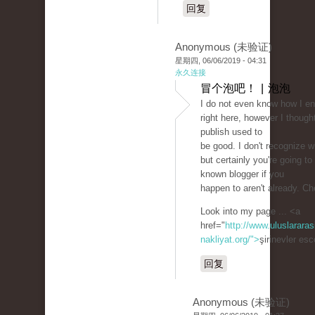
回复
Anonymous (未验证)
星期四, 06/06/2019 - 04:31
永久连接
冒个泡吧！ | 泡泡
I do not even know how I e
right here, however I thought
publish used to
be good. I don't recognize 
but certainly you're going to 
known blogger if you
happen to aren't already. Ch
Look into my page ... <a
href="
http://www.uluslararas
nakliyat.org/">
şirinevler es
回复
Anonymous (未验证)