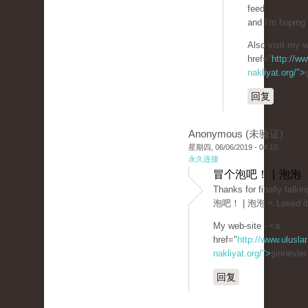
feed
and I'm hoping 
Also visit my 
href="
http://ww
nakliyat.org/">
回复
Anonymous (未验证)
星期四, 06/06/2019 - 04:15
永久连接
冒个泡吧！ | 泡泡
Thanks for finally talk
泡吧！ | 泡泡 < Loved it
My web-site - <a
href="
http://www.uluslar
nakliyat.org/">
şirinevle
回复