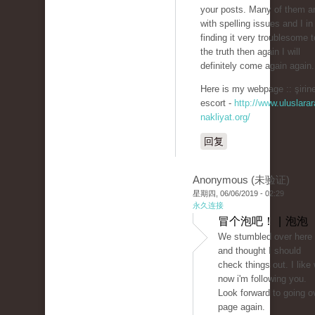
your posts. Many of them ar
with spelling issues and I in
finding it very troublesome to
the truth then again I will
definitely come again again.
Here is my webpage :: şirine
escort -
http://www.uluslarar
nakliyat.org/
回复
Anonymous (未验证)
星期四, 06/06/2019 - 02:29
永久连接
冒个泡吧！ | 泡泡
We stumbled over here 
and thought I should
check things out. I like
now i'm following you.
Look forward to going o
page again.