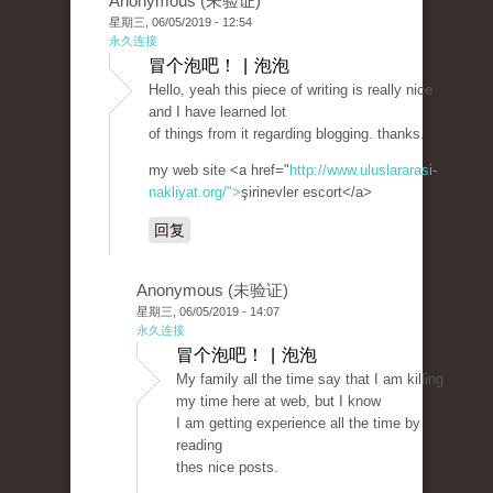
Anonymous (未验证)
星期三, 06/05/2019 - 12:54
永久连接
冒个泡吧！ | 泡泡
Hello, yeah this piece of writing is really nice
and I have learned lot
of things from it regarding blogging. thanks.
my web site <a href="
http://www.uluslararasi-
nakliyat.org/">
şirinevler escort</a>
回复
Anonymous (未验证)
星期三, 06/05/2019 - 14:07
永久连接
冒个泡吧！ | 泡泡
My family all the time say that I am killing
my time here at web, but I know
I am getting experience all the time by
reading
thes nice posts.