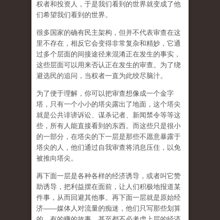
权者和投资人，于是我们看到的世界就变成了他
们希望我们看到的世界。
很多国家的确有民主架构，但并不代表审查在这
里不存在，相反它会变得非常复杂和精妙，它通
过多个层面的间接途径来混淆正在发生的事实，
这些层面可以用来否认正在发生的审查。为了绕
避选民的追问，当权者一直为此绞尽脑汁。
为了便于理解，你可以把审查想像成一个金字
塔，只有一个小小的塔尖露出了地面，这个塔尖
就是公共诽谤诉讼、谋杀记者、新闻禁令等等这
些，所有人能直接看到的东西。而这些只是很小
的一部分，在塔尖的下一层是那些不愿意暴露于
塔尖的人，他们通过自我审查将消息压住，以免
被推向塔尖。
再下面一层是各种各样的经济诱导，或者叫它赞
助诱导，把利益摆在面前，让人们积极地报道某
件事，从而回避其他事。再下面一层就是原始经
济——媒体人对流量的痴迷，他们只写那些划算
的、有的赚的故事，甚至都不必考虑上层的经济