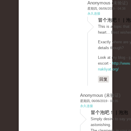
Anonymous (未验证)
星期四, 06/06/2019 - 04:38
永久连接
冒个泡吧！ | 
This is a topic that
heart... Best wishe
Exactly where are 
details though?
Look at my blog - şi
escort -
http://www.
nakliyat.org/
回复
Anonymous (未验证)
星期四, 06/06/2019 - 04:35
永久连接
冒个泡吧！ | 泡泡
Simply desire to say you
astonishing.
The clearness in your p