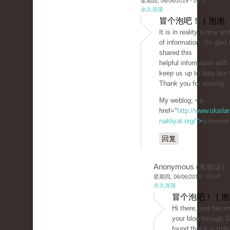
星期四, 06/06/2019 - 01:37
永久连接
冒个泡吧！ | 泡泡
It is in reality a nice an
of information. I'm glad 
shared this
helpful information with
keep us up to date like 
Thank you for sharing.
My weblog; <a
href="
http://www.uluslar
nakliyat.org/">
şirinevle
回复
Anonymous (未验证)
星期四, 06/06/2019 - 03:00
永久连接
冒个泡吧！ | 
Hi there, just beca
your blog through 
found that it is trul