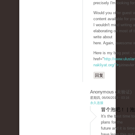
precisely I'm looking for
Would you offer guest wr
content available for yo
I wouldn't mind writing a
elaborating on most of 
write about
here. Again, awesome w
Here is my blog post - 
href="
http://www.uluslar
nakliyat.org/">
şirinevle
回复
Anonymous (未验证)
星期四, 06/06/2019 - 03:16
永久连接
冒个泡吧！ | 
It's the best time 
plans for the
future and it is tim
have learn this put 