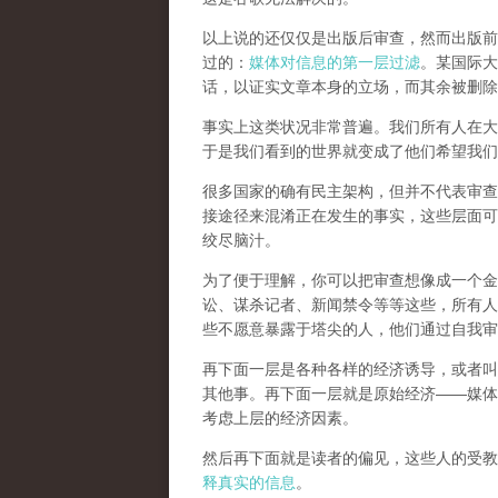
以上说的还仅仅是出版后审查，然而
出版前
过的：
媒体对信息的第一层过滤
。某国际大
话，以证实文章本身的立场，而其余被删除
事实上这类状况非常普遍。我们所有人在大
于是我们看到的世界就变成了他们希望我们
很多国家的确有民主架构，但并不代表审查
接途径来混淆正在发生的事实，这些层面可
绞尽脑汁。
为了便于理解，你可以把审查想像成一个金
讼、谋杀记者、新闻禁令等等这些，所有人
些不愿意暴露于塔尖的人，他们通过自我审
再下面一层是各种各样的经济诱导，或者叫
其他事。再下面一层就是原始经济——媒体
考虑上层的经济因素。
然后再下面就是读者的偏见，这些人的受教
释真实的信息
。