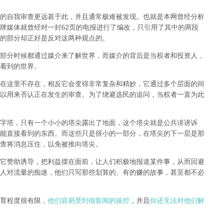
的自我审查更远甚于此，并且通常极难被发现。
也就是本网曾经分析
牌媒体就曾经对一封62页的电报进行了编改，只引用了其中的两段
的部分却正好是反对这两种观点的。
部分时候都通过媒介来了解世界，而媒介的背后是当权者和投资人，
看到的世界。
在这里不存在，相反它会变得非常复杂和精妙，它通过多个层面的间
以用来否认正在发生的审查。为了绕避选民的追问，当权者一直为此
字塔，只有一个小小的塔尖露出了地面，这个塔尖就是公共诽谤诉
能直接看到的东西。而这些只是很小的一部分，在塔尖的下一层是那
查将消息压住，以免被推向塔尖。
它赞助诱导，把利益摆在面前，让人们积极地报道某件事，从而回避
人对流量的痴迷，他们只写那些划算的、有的赚的故事，甚至都不必
育程度很有限，
他们容易受到假新闻的操控
，并且
你还无法对他们解