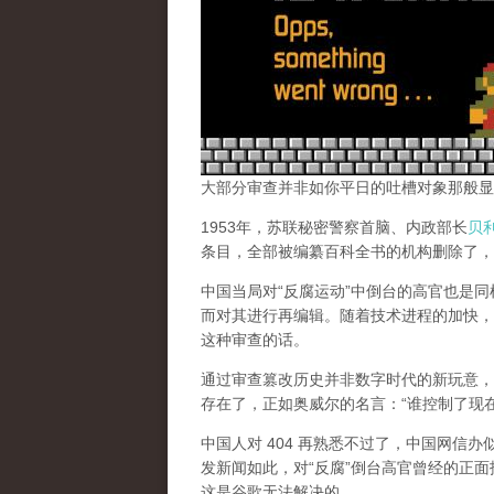
大部分审查并非如你平日的吐槽对象那般显
1953年，苏联秘密警察首脑、内政部长
贝
条目，全部被编纂百科全书的机构删除了，
中国当局对“反腐运动”中倒台的高官也是
而对其进行再编辑。随着技术进程的加快，
这种审查的话。
通过审查篡改历史并非数字时代的新玩意，
存在了，正如奥威尔的名言：“谁控制了现
中国人对 404 再熟悉不过了，中国网信
发新闻如此，对“反腐”倒台高官曾经的正面
这是谷歌无法解决的。