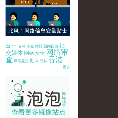
占中
社
台湾
审查
微博
新闻自由
网络审
交媒体
网络安全
查
香港
翻墙
网络监控
隐私
更多
pao-pao-banner-mirror-site-120814.jpg