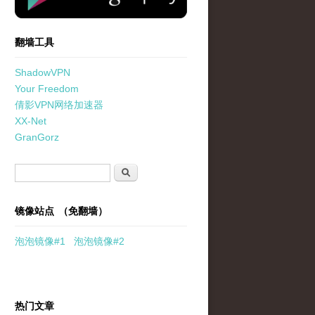
翻墙工具
ShadowVPN
Your Freedom
倩影VPN网络加速器
XX-Net
GranGorz
搜索表单
搜索
镜像站点 （免翻墙）
泡泡
镜像
#1
泡泡
镜像#2
热门文章