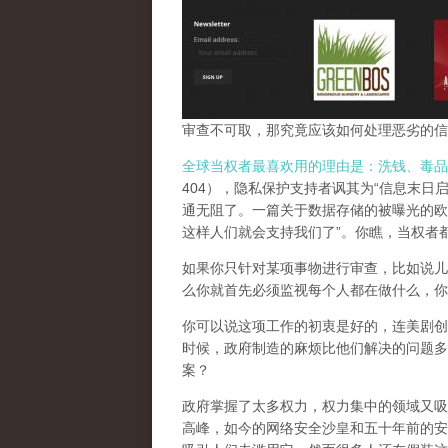
审查不可取，那究竟应该如何处理恶劣的信
全球当权者最喜欢用的理由是：洗钱、毒品
404），隐私保护支持者讽其为“信息末日
通无阻了。一篇关于数据存储的被曝光的欧
这样人们就会支持我们了”。你瞧，当权者
如果你只针对某项事物进行审查，比如说儿
么你就首先必须监视每个人都在做什么，你
你可以说这项工作的初衷是好的，连美剧创
时候，政府制造的麻烦比他们解决的问题多
案？
政府掌握了太多权力，权力集中的领域又吸
高峰，
如今的网络安全沙皇和五十年前的安