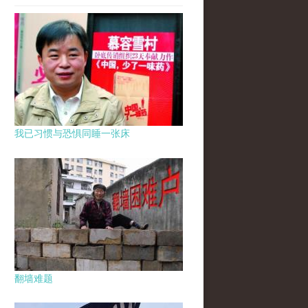
我已习惯与恐惧同睡一张床
翻墙难题