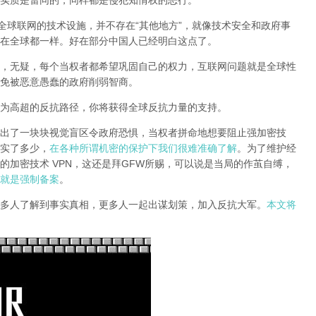
实质是雷同的，同样都是侵犯知情权的恶行。
全球联网的技术设施，并不存在“其他地方”，就像技术安全和政府事
在全球都一样。好在部分中国人已经明白这点了。
，无疑，每个当权者都希望巩固自己的权力，互联网问题就是全球性
免被恶意愚蠢的政府削弱智商
。
为高超的反抗路径，你将获得全球反抗力量的支持。
出了一块块视觉盲区令政府恐惧，当权者拼命地想要阻止强加密技
实了多少，
在各种所谓机密的保护下我们很难准确了解
。为了维护经
的加密技术 VPN，这还是拜GFW所赐，可以说是当局的作茧自缚，
就是强制备案
。
多人了解到事实真相，更多人一起出谋划策，加入反抗大军。
本文将