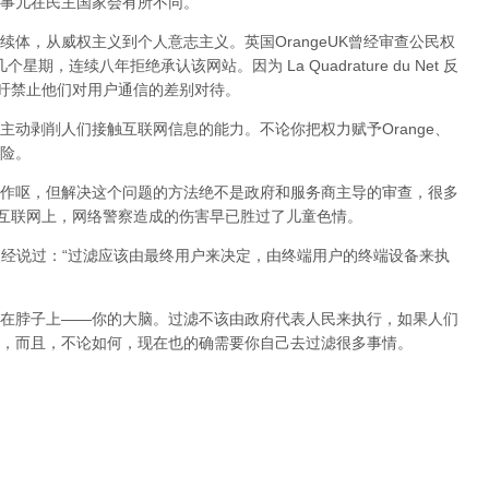
事儿在民主国家会有所不同。
体，从威权主义到个人意志主义。英国OrangeUK曾经审查公民权
星期，连续八年拒绝承认该网站。因为 La Quadrature du Net 反
呼吁禁止他们对用户通信的差别对待。
动剥削人们接触互联网信息的能力。不论你把权力赋予Orange、
险。
作呕，但
解决这个问题的方法绝不是政府和服务商主导的审查，很多
在互联网上，网络警察造成的伤害早已胜过了儿童色情。
曾经说过：“过滤应该由最终用户来决定，由终端用户的终端设备来执
在脖子上——你的大脑。过滤不该由政府代表人民来执行，如果人们
，而且，不论如何，现在也的确需要你自己去过滤很多事情。