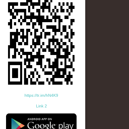
https://tr.im/hN4K9
Link 2
standard-icon-googleplay-app-store.png