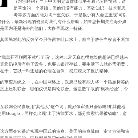
（泡泡特约）
当下中国的异议群体似乎有着充分的情绪，这
是革命的一个基础，但他们没有能力，基础知识、技术和思
考等多方面的能力均严重欠缺。于是很少有人会去重视“可以
些什么，最新出现的资源对我们有什么帮助，如果您长期关注海外媒
是国内还是海外的他们，大多呈现这一特征。
其国民对此的反馈至今只停留在吐口水上，相当于放任当权者不断加
，“我离开互联网不就行了吗”，这种非常天真也很危险的想法已经越来
算您扔掉所有电子设备，也要去银行存钱，要生活下去就必需消费，
在于，它以一种逃避的心理在自保，彻底熄灭了反抗精神。
的审查系统之一，在中国网络上，政府已经有能力将一个话题标签的
度上压制联合
，哪怕仅仅是舆论联合。这是数字版的“枫桥经验”，令
互联网公民喜欢用“其他人”这个词，就好像审查只会影响到“其他地
用Google，照样会出现“出于法律要求，部分搜索结果被省略”，这
这方面令它很难实现中国式的审查。美国的审查缘由、审查方法和审