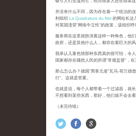
吸引人们去滥用它，然而很多人还在假装这
并没有什么不同，因为存在着一个统治的连续
利组织
La Quadrature du Net
的网站长达几个
对英国违背“网络中立性”的政策，该组织
服务商在这里就扮演着这样一种角色，他们主
政府，还是其他什么人，都存在着巨大的风
我承认儿童色情那种东西真的很可怕，令人
国家都存在骚扰人民的所谓“常规监督”，
那么怎么办？德国“黑客元老”瓦乌·荷兰德
行”。这就是答案。
也就是说，每个人都带着一个过滤器，就长
不想看到某些东西，那好，他们就不会去看
（未完待续）