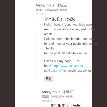
Anonymous (未验证)
星期三, 06/05/2019 - 05:09
永久连接
冒个泡吧！ | 泡泡
Hello There. I found your blog using
msn. This is an extremely well written
article.
I will be sure to bookmark it and return
to read more of your useful information.
Thanks
for the post. I'll definitely return.
Check out my page ... <a
href="
http://www.uluslararasi-
nakliyat.org/">
şirinevler escort</a>
回复
Anonymous (未验证)
星期三, 06/05/2019 - 05:15
永久连接
冒个泡吧！ | 泡泡