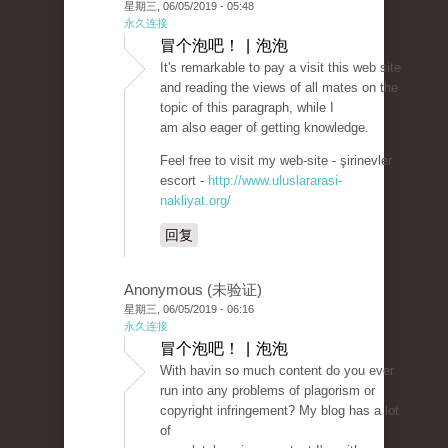
星期三, 06/05/2019 - 05:48
永久连接
冒个泡吧！ | 泡泡
It's remarkable to pay a visit this web site
and reading the views of all mates on the
topic of this paragraph, while I
am also eager of getting knowledge.
Feel free to visit my web-site - şirinevler
escort -
http://www.uluslararasi-
nakliyat.org/
回复
Anonymous (未验证)
星期三, 06/05/2019 - 06:16
永久连接
冒个泡吧！ | 泡泡
With havin so much content do you ever
run into any problems of plagorism or
copyright infringement? My blog has a lot
of