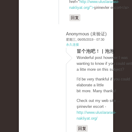
href="
http://www.uluslararasi-
nakliyat.org/">
şirinevler escort</a>
回复
Anonymous (未验证)
星期三, 06/05/2019 - 07:30
永久连接
冒个泡吧！ | 泡泡
Wonderful post however I was
wanting to know if you could wri
a litte more on this subject?
I'd be very thankful if you could
elaborate a little
bit more. Many thanks!
Check out my web site ...
şirinevler escort -
http://www.uluslararasi-
nakliyat.org/
回复