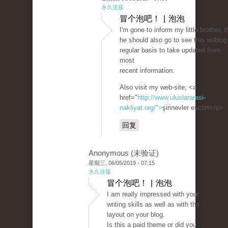
永久连接
冒个泡吧！ | 泡泡
I'm gone to inform my little brother, t
he should also go to see this weblog
regular basis to take updated from
most
recent information.
Also visit my web-site; <a
href="
http://www.uluslararasi-
nakliyat.org/">
şirinevler escort</a>
回复
Anonymous (未验证)
星期三, 06/05/2019 - 07:15
永久连接
冒个泡吧！ | 泡泡
I am really impressed with your
writing skills as well as with the
layout on your blog.
Is this a paid theme or did you