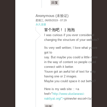
回复
Anonymous (未验证)
星期三, 06/05/2019 - 07:29
永久连接
冒个泡吧！ | 泡泡
I was curious if you ever considered
changing the structure of your website?
Its very well written; I love what youve
got to
say. But maybe you could a little more
in the way of content so people could
connect with it better.
Youve got an awful lot of text for only
having one or 2 images.
Maybe you could space it out better?
Here is my web site :: <a
href="
http://www.uluslararasi-
nakliyat.org/">
şirinevler escort</a>
回复