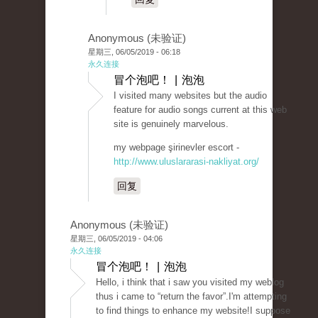
Anonymous (未验证)
星期三, 06/05/2019 - 06:18
永久连接
冒个泡吧！ | 泡泡
I visited many websites but the audio
feature for audio songs current at this web
site is genuinely marvelous.
my webpage şirinevler escort -
http://www.uluslararasi-nakliyat.org/
回复
Anonymous (未验证)
星期三, 06/05/2019 - 04:06
永久连接
冒个泡吧！ | 泡泡
Hello, i think that i saw you visited my weblog
thus i came to “return the favor”.I'm attempting
to find things to enhance my website!I suppose