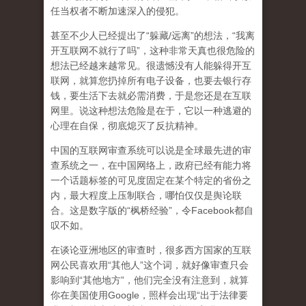
任当权者不断加速深入的侵犯。
甚至不少人已经提出了“躲藏/远离”的想法，“我离
开互联网不就行了吗”，这种非常天真也很危险的
想法已经越来越常见。很遗憾没有人能躲得开互
联网，就算您扔掉所有电子设备，也要去银行存
钱，要生活下去就必需消费，于是您还是在互联
网里。说这种想法危险是在于，它以一种逃避的
心理在自保，彻底熄灭了反抗精神。
中国的互联网审查系统可以说是全球最先进的审
查系统之一，在中国网络上，政府已经有能力将
一个话题标签的可见度固定在某个特定的省份之
内，最大程度上压制联合
，哪怕仅仅是舆论联
合。这是数字版的“枫桥经验”，令Facebook都自
叹不如。
在谈论亚洲地区的审查时，很多西方国家的互联
网公民喜欢用“其他人”这个词，就好像审查只会
影响到“其他地方”，他们完全没有注意到，
就算
你在美国使用Google，照样会出现“出于法律要