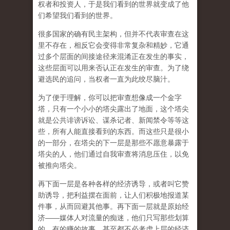
权者和投资人，于是我们看到的世界就变成了他
们希望我们看到的世界。
很多国家的确有民主架构，但并不代表审查在这
里不存在，相反它会变得非常复杂和精妙，它通
过多个层面的间接途径来混淆正在发生的事实，
这些层面可以用来否认正在发生的审查。为了绕
避选民的追问，当权者一直为此绞尽脑汁。
为了便于理解，你可以把审查想像成一个金字
塔，只有一个小小的塔尖露出了地面，这个塔尖
就是公共诽谤诉讼、谋杀记者、新闻禁令等等这
些，所有人能直接看到的东西。而这些只是很小
的一部分，在塔尖的下一层是那些不愿意暴露于
塔尖的人，他们通过自我审查将消息压住，以免
被推向塔尖。
再下面一层是各种各样的经济诱导，或者叫它赞
助诱导，把利益摆在面前，让人们积极地报道某
件事，从而回避其他事。再下面一层就是原始经
济——媒体人对流量的痴迷，他们只写那些划算
的、有的赚的故事，甚至都不必考虑上层的经济