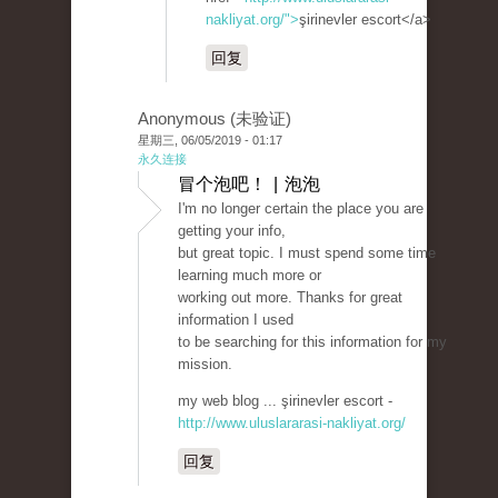
nakliyat.org/">
şirinevler escort</a>
回复
Anonymous (未验证)
星期三, 06/05/2019 - 01:17
永久连接
冒个泡吧！ | 泡泡
I'm no longer certain the place you are
getting your info,
but great topic. I must spend some time
learning much more or
working out more. Thanks for great
information I used
to be searching for this information for my
mission.
my web blog ... şirinevler escort -
http://www.uluslararasi-nakliyat.org/
回复