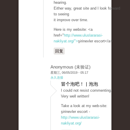
hearing.
Either way, great site and I look forward
to seeing
it improve over time.
Here is my website: <a
href="
http://www.uluslararasi-
nakliyat.org/">
şirinevler escort</a>
回复
Anonymous (未验证)
星期三, 06/05/2019 - 05:17
永久连接
冒个泡吧！ | 泡泡
I could not resist commenting.
Very well written!
Take a look at my web-site:
şirinevler escort -
http://www.uluslararasi-
nakliyat.org/