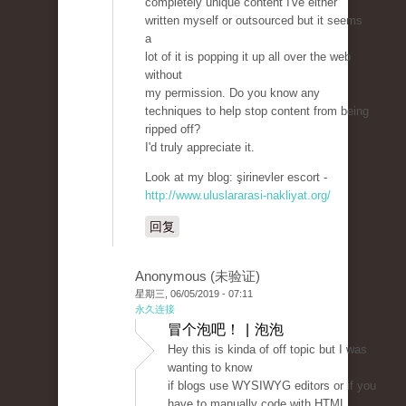
completely unique content I've either
written myself or outsourced but it seems
a
lot of it is popping it up all over the web
without
my permission. Do you know any
techniques to help stop content from being
ripped off?
I'd truly appreciate it.
Look at my blog: şirinevler escort -
http://www.uluslararasi-nakliyat.org/
回复
Anonymous (未验证)
星期三, 06/05/2019 - 07:11
永久连接
冒个泡吧！ | 泡泡
Hey this is kinda of off topic but I was
wanting to know
if blogs use WYSIWYG editors or if you
have to manually code with HTML.