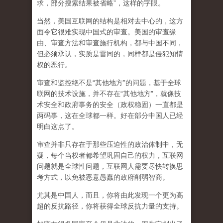
求，部分搜索结果被省略”，这样的字眼。
当然，美国互联网的结构是相对去中心的，这方
面令它很难实现中国式的审查。美国的审查缘
由、审查方法和审查施行机构，都与中国不同，
但必须承认，
实质是雷同的，同样都是侵犯知情
权的恶行。
审查和监控绝不是“其他地方”的问题，基于全球
联网的技术设施，并不存在“其他地方”，就像技
术安全和政府事务的安全（政权稳固）一直都是
两码事，这在全球都一样。好在部分中国人已经
明白这点了。
审查并非只存在于那些压迫性的政治体制中，无
疑，每个当权者都希望巩固自己的权力，互联网
问题就是全球性问题，互联网人需要尽快转换思
考方式，以免被恶意愚蠢的政府削弱智商
。
尤其是中国人，而且，你将由此发现一个更为高
超的反抗路径，你将获得全球反抗力量的支持。