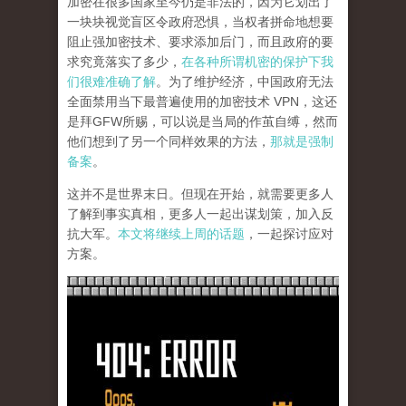
加密在很多国家至今仍是非法的，因为它划出了
一块块视觉盲区令政府恐惧，当权者拼命地想要
阻止强加密技术、要求添加后门，而且政府的要
求究竟落实了多少，
在各种所谓机密的保护下我
们很难准确了解
。为了维护经济，中国政府无法
全面禁用当下最普遍使用的加密技术 VPN，这还
是拜GFW所赐，可以说是当局的作茧自缚，然而
他们想到了另一个同样效果的方法，
那就是强制
备案
。
这并不是世界末日。但现在开始，就需要更多人
了解到事实真相，更多人一起出谋划策，加入反
抗大军。
本文将继续上周的话题
，一起探讨应对
方案。