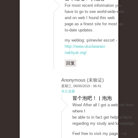
For most recent information you
have to go to see world-wide-web
and on web I found this web
page as a finest site for most up-
to-date updates.
my weblog: şirinevler escort -
http://www.uluslararasi-
nakliyat.org/
回复
Anonymous (未验证)
星期三, 06/05/2019 - 06:41
永久连接
冒个泡吧！ | 泡泡
Wow! After all I got a website from
where I
be able to in fact get helpful facts
regarding my study and knowledge.
Feel free to visit my page - <a