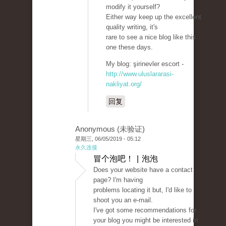
modify it yourself?
Either way keep up the excellent
quality writing, it's
rare to see a nice blog like this
one these days.
My blog: şirinevler escort -
http://www.uluslararasi-
nakliyat.org/
回复
Anonymous (未验证)
星期三, 06/05/2019 - 05:12
永久连接
冒个泡吧！ | 泡泡
Does your website have a contact
page? I'm having
problems locating it but, I'd like to
shoot you an e-mail.
I've got some recommendations for
your blog you might be interested in