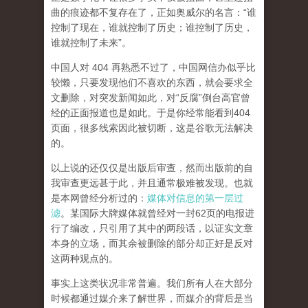
曲的痕迹都不复存在了，正如奥威尔的名言：“谁
控制了现在，谁就控制了历史；谁控制了历史，
谁就控制了未来”。
中国人对 404 再熟悉不过了，中国网信办似乎比
较懒，只要发现他们不喜欢的东西，就会要求全
文删除，对突发新闻如此，对“反腐”倒台高官曾
经的正面报道也是如此。于是你经常能看到404
页面，
很多线索因此被切断，这是谷歌无法解决
的。
以上说的还仅仅是出版后审查，然而
出版前的自
我审查更远甚于此，并且通常极难被发现。
也就
是本网曾经分析过的：
媒体对信息的第一层过
滤
。某国际大牌媒体就曾经对一封62页的电报进
行了编改，只引用了其中的两段话，以证实文章
本身的立场，而其余被删除的部分却正好是反对
这两种观点的。
事实上这类状况非常普遍。我们所有人在大部分
时候都通过媒介来了解世界，而媒介的背后是当