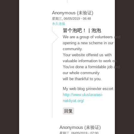
Anonymous (未验证)
星期三, 06/05/2019 - 06:48
永久连接
冒个泡吧！ | 泡泡
We are a group of volunteers and
opening a new scheme in our
community.
Your website offered us with
valuable information to work on.
You've done a formidable job and
our whole community
will be thankful to you.
My web blog şirinevler escort -
http://www.uluslararasi-
nakliyat.org/
回复
Anonymous (未验证)
星期三, 06/05/2019 - 07:00