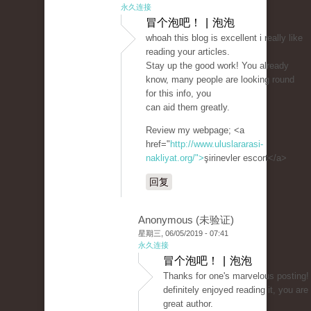
永久连接
冒个泡吧！ | 泡泡
whoah this blog is excellent i really like
reading your articles.
Stay up the good work! You already
know, many people are looking round
for this info, you
can aid them greatly.
Review my webpage; <a
href="
http://www.uluslararasi-
nakliyat.org/">
şirinevler escort</a>
回复
Anonymous (未验证)
星期三, 06/05/2019 - 07:41
永久连接
冒个泡吧！ | 泡泡
Thanks for one's marvelous posting! 
definitely enjoyed reading it, you are
great author.