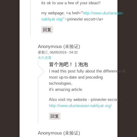
its ok to use a few of your ideas!!
my webpage; <a href="
http://www.uluslararasi-
nakliyat.org/">
şirinevler escort</a>
回复
Anonymous (未验证)
星期三, 06/05/2019 - 04:32
永久连接
冒个泡吧！ | 泡泡
I read this post fully about the difference of
most up-to-date and preceding
technologies,
it's amazing article.
Also visit my website - şirinevler escort -
http://www.uluslararasi-nakliyat.org/
回复
Anonymous (未验证)