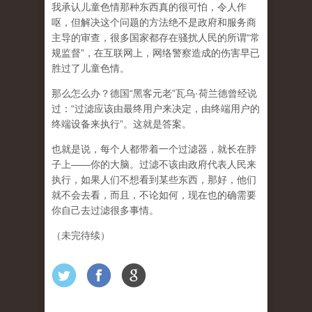
我承认儿童色情那种东西真的很可怕，令人作
呕，但
解决这个问题的方法绝不是政府和服务商
主导的审查，很多国家都存在骚扰人民的所谓“常
规监督”，在互联网上，网络警察造成的伤害早已
胜过了儿童色情。
那么怎么办？德国“黑客元老”瓦乌·荷兰德曾经说
过：“过滤应该由最终用户来决定，由终端用户的
终端设备来执行”。这就是答案。
也就是说，每个人都带着一个过滤器，就长在脖
子上——你的大脑。过滤不该由政府代表人民来
执行，如果人们不想看到某些东西，那好，他们
就不会去看，而且，不论如何，现在也的确需要
你自己去过滤很多事情。
（未完待续）