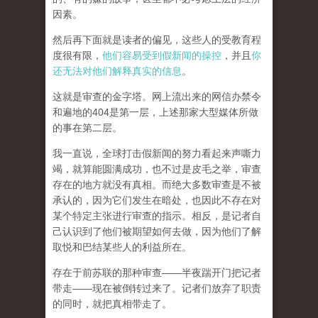
因素。
然后再下面就是读者的偏见，这些人的受教育程
度很有限，
他们容易受到假新闻的操控
，并且
你
还无法对他们解释真实的信息
。
这就是审查的金字塔。网上流出来的网信办禁令
和遍地的404是第一层，上述那家大型媒体所做
的事在第二层。
我一直说，全球打击假新闻的努力看起来声嘶力
竭，就算能圆满成功，也不过是皮毛之举，审查
存在的地方就没有真相。而
绝大多数审查是不被
承认的，因为它们发生在暗处，也因此不存在对
某个特定主张进行审查的指示。相反，是记者自
己认识到了他们被期望如何去做，因为他们了解
取悦和巴结某些人的利益所在。
存在于前苏联的那种审查——半夜踹开门把记者
带走——现在被倒转过来了。记者们放弃了职责
的同时，就把真相带走了。