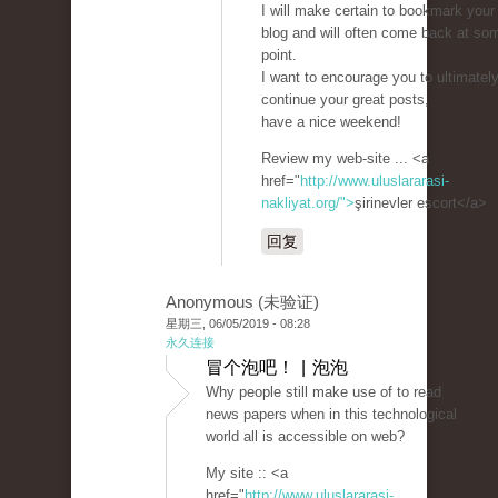
I will make certain to bookmark your
blog and will often come back at so
point.
I want to encourage you to ultimatel
continue your great posts,
have a nice weekend!
Review my web-site ... <a
href="
http://www.uluslararasi-
nakliyat.org/">
şirinevler escort</a>
回复
Anonymous (未验证)
星期三, 06/05/2019 - 08:28
永久连接
冒个泡吧！ | 泡泡
Why people still make use of to read
news papers when in this technological
world all is accessible on web?
My site :: <a
href="
http://www.uluslararasi-