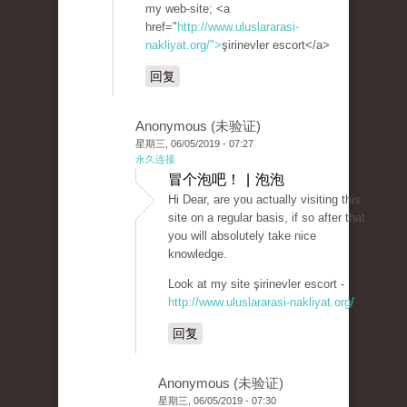
my web-site; <a
href="
http://www.uluslararasi-
nakliyat.org/">
şirinevler escort</a>
回复
Anonymous (未验证)
星期三, 06/05/2019 - 07:27
永久连接
冒个泡吧！ | 泡泡
Hi Dear, are you actually visiting this
site on a regular basis, if so after that
you will absolutely take nice
knowledge.
Look at my site şirinevler escort -
http://www.uluslararasi-nakliyat.org/
回复
Anonymous (未验证)
星期三, 06/05/2019 - 07:30