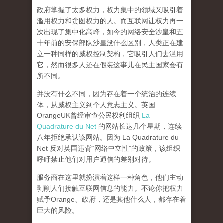
政府掌握了太多权力，权力集中的领域又吸引着
滥用权力和贪图权力的人。而互联网让权力再一
次出现了集中化高峰，
如今的网络安全沙皇和五
十年前的安保部队沙皇没什么区别，人类正在建
立一种同样的威权控制架构，它吸引人们去滥用
它，然而很多人还在假装这事儿在民主国家会有
所不同。
并没有什么不同，因为存在着一个统治的连续
体，从威权主义到个人意志主义。英国
OrangeUK曾经审查公民权利组织
La
Quadrature du Net
的网站长达几个星期，连续
八年拒绝承认该网站。因为 La Quadrature du
Net 反对英国违背“网络中立性”的政策，该组织
呼吁禁止他们对用户通信的差别对待。
服务商在这里就扮演着这样一种角色，他们主动
剥削人们接触互联网信息的能力。不论你把权力
赋予Orange、政府，还是其他什么人，都存在着
巨大的风险。