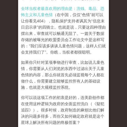
全球当权者最喜欢用的理由是：洗钱、毒品、恐
怖主义和儿童色情
（在中国，仅仅“色情”就可以
让你看见404），隐私保护支持者讽其为“信息末
日启示录”的四骑士。也就是说，只要这四种理由
摆出来，审查就可以畅通无阻了。一篇关于数据
存储的被曝光的欧盟委员会工作论文中是这样写
的：“我们应该多谈谈儿童色情问题，这样人们就
会支持我们了”。你瞧，当权者都很聪明。
如果你只针对某项事物进行审查，比如说儿童色
情，你需要从人们浏览的东西中过滤出关于儿童
色情的内容，那么你就首先必须监视每个人都在
做什么，你需要建立能够监控所有人的基础设
施，也就是大规模监控系统。
你可以说这项工作的初衷是好的，连美剧创作都
在使用这种逻辑为政府的全面监控洗白（《疑犯
追踪》）。
很多时候，政府制造的麻烦比他们解
决的问题多得多，而你又如何确定政府就是这个
星球上解决所有问题的终极答案？