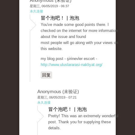
Anonymous (未验证)
星期三, 06/05/2019 - 06:37
永久连接
冒个泡吧！ | 泡泡
You've made some good points there. I
checked on the internet for more information
about the issue and found
most people will go along with your views on
this website.
my blog post - şirinevler escort -
http://www.uluslararasi-nakliyat.org/
回复
Anonymous (未验证)
星期三, 06/05/2019 - 07:21
永久连接
冒个泡吧！ | 泡泡
Pretty! This was an extremely wonderful
post. Thank you for supplying these
details.