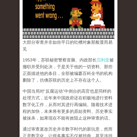
大部分审查并非如你平日的吐槽对象那般显而易
见
1953年，苏联秘密警察首脑、内政部长
贝利亚
被
撤职并受到处决，于是关于他的一切资料、那些
正面描述他的条目，全部被编纂百科全书的机构
删除了，仿佛苏联的历史上不存在这个人。
中国当局对“反腐运动”中倒台的高官也是同样的
处理方式，近年来中国政府还在积极地进行资料
数字化工作，从而对其进行再编辑。随着技术进
程的加快，未来将有更多的原始资料、历史事实
被抹杀，如果现在不能有效阻止这种审查的话。
通过审查篡改历史并非数字时代的新玩意，然而
正是数字化，让很多事实不仅被扭曲，甚至连扭