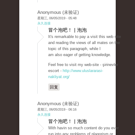
Anonymous (未验证)
星期三, 06/05/2019 - 05:48
永久连接
冒个泡吧！ | 泡泡
It's remarkable to pay a visit this web site
and reading the views of all mates on the
topic of this paragraph, while I
am also eager of getting knowledge.
Feel free to visit my web-site - şirinevler
escort -
http://www.uluslararasi-
nakliyat.org/
回复
Anonymous (未验证)
星期三, 06/05/2019 - 06:16
永久连接
冒个泡吧！ | 泡泡
With havin so much content do you ever
run into any problems of plagorism or