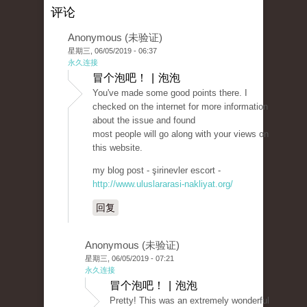
评论
Anonymous (未验证)
星期三, 06/05/2019 - 06:37
永久连接
冒个泡吧！ | 泡泡
You've made some good points there. I
checked on the internet for more information
about the issue and found
most people will go along with your views on
this website.
my blog post - şirinevler escort -
http://www.uluslararasi-nakliyat.org/
回复
Anonymous (未验证)
星期三, 06/05/2019 - 07:21
永久连接
冒个泡吧！ | 泡泡
Pretty! This was an extremely wonderful