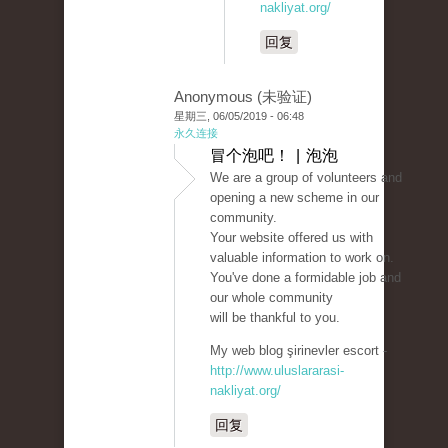
nakliyat.org/
回复
Anonymous (未验证)
星期三, 06/05/2019 - 06:48
永久连接
冒个泡吧！ | 泡泡
We are a group of volunteers and
opening a new scheme in our
community.
Your website offered us with
valuable information to work on.
You've done a formidable job and
our whole community
will be thankful to you.
My web blog şirinevler escort -
http://www.uluslararasi-
nakliyat.org/
回复