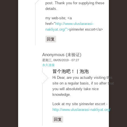
post. Thank you for supplying these
details.
my web-site; <a
href="
http://www.uluslararasi-
nakliyat.org/">
şirinevler escort</a>
回复
Anonymous (未验证)
星期三, 06/05/2019 - 07:27
永久连接
冒个泡吧！ | 泡泡
Hi Dear, are you actually visiting this
site on a regular basis, if so after that
you will absolutely take nice
knowledge.
Look at my site şirinevler escort -
http://www.uluslararasi-nakliyat.org/
回复