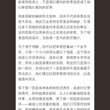
权者和投资人，于是我们看到的世界就变成了他
们希望我们看到的世界。
很多国家的确有民主架构，但并不代表审查在这
里不存在，相反它会变得非常复杂和精妙，它通
过多个层面的间接途径来混淆正在发生的事实，
这些层面可以用来否认正在发生的审查。为了绕
避选民的追问，当权者一直为此绞尽脑汁。
为了便于理解，你可以把审查想像成一个金字
塔，只有一个小小的塔尖露出了地面，这个塔尖
就是公共诽谤诉讼、谋杀记者、新闻禁令等等这
些，所有人能直接看到的东西。而这些只是很小
的一部分，在塔尖的下一层是那些不愿意暴露于
塔尖的人，他们通过自我审查将消息压住，以免
被推向塔尖。
再下面一层是各种各样的经济诱导，或者叫它赞
助诱导，把利益摆在面前，让人们积极地报道某
件事，从而回避其他事。再下面一层就是原始经
济——媒体人对流量的痴迷，他们只写那些划算
的、有的赚的故事，甚至都不必考虑上层的经济