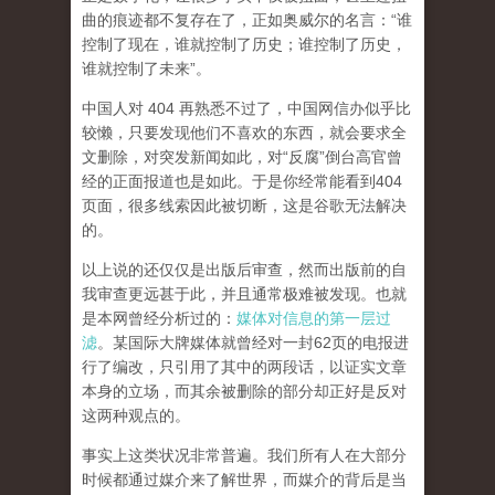
曲的痕迹都不复存在了，正如奥威尔的名言：“谁
控制了现在，谁就控制了历史；谁控制了历史，
谁就控制了未来”。
中国人对 404 再熟悉不过了，中国网信办似乎比
较懒，只要发现他们不喜欢的东西，就会要求全
文删除，对突发新闻如此，对“反腐”倒台高官曾
经的正面报道也是如此。于是你经常能看到404
页面，
很多线索因此被切断，这是谷歌无法解决
的。
以上说的还仅仅是出版后审查，然而
出版前的自
我审查更远甚于此，并且通常极难被发现。
也就
是本网曾经分析过的：
媒体对信息的第一层过
滤
。某国际大牌媒体就曾经对一封62页的电报进
行了编改，只引用了其中的两段话，以证实文章
本身的立场，而其余被删除的部分却正好是反对
这两种观点的。
事实上这类状况非常普遍。我们所有人在大部分
时候都通过媒介来了解世界，而媒介的背后是当