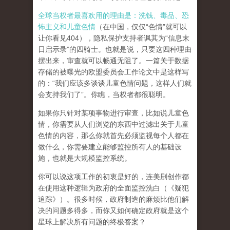
全球当权者最喜欢用的理由是：洗钱、毒品、恐
怖主义和儿童色情
（在中国，仅仅“色情”就可以
让你看见404），隐私保护支持者讽其为“信息末
日启示录”的四骑士。也就是说，只要这四种理由
摆出来，审查就可以畅通无阻了。一篇关于数据
存储的被曝光的欧盟委员会工作论文中是这样写
的：“我们应该多谈谈儿童色情问题，这样人们就
会支持我们了”。你瞧，当权者都很聪明。
如果你只针对某项事物进行审查，比如说儿童色
情，你需要从人们浏览的东西中过滤出关于儿童
色情的内容，那么你就首先必须监视每个人都在
做什么，你需要建立能够监控所有人的基础设
施，也就是大规模监控系统。
你可以说这项工作的初衷是好的，连美剧创作都
在使用这种逻辑为政府的全面监控洗白（《疑犯
追踪》）。
很多时候，政府制造的麻烦比他们解
决的问题多得多，而你又如何确定政府就是这个
星球上解决所有问题的终极答案？