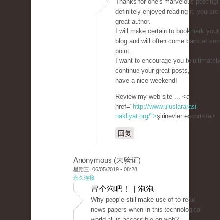
Thanks for one's marvelous posting! 
definitely enjoyed reading it, you are
great author.
I will make certain to bookmark your
blog and will often come back at so
point.
I want to encourage you to ultimatel
continue your great posts,
have a nice weekend!
Review my web-site ... <a
href="
http://www.uluslararasi-
nakliyat.org/">
şirinevler escort</a>
回复
Anonymous (未验证)
星期三, 06/05/2019 - 08:28
永久连接
冒个泡吧！ | 泡泡
Why people still make use of to read
news papers when in this technological
world all is accessible on web?