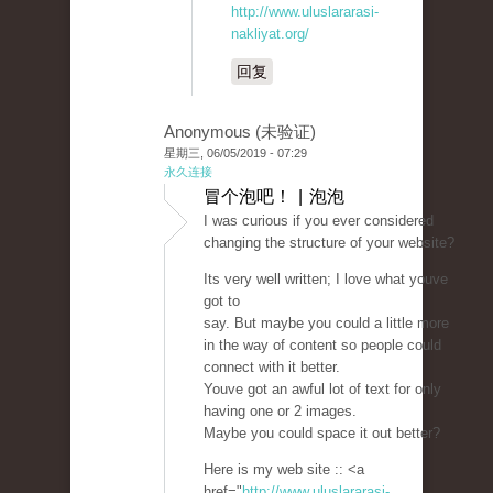
http://www.uluslararasi-
nakliyat.org/
回复
Anonymous (未验证)
星期三, 06/05/2019 - 07:29
永久连接
冒个泡吧！ | 泡泡
I was curious if you ever considered
changing the structure of your website?
Its very well written; I love what youve
got to
say. But maybe you could a little more
in the way of content so people could
connect with it better.
Youve got an awful lot of text for only
having one or 2 images.
Maybe you could space it out better?
Here is my web site :: <a
href="
http://www.uluslararasi-