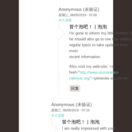
Anonymous (未验证)
星期三, 06/05/2019 - 07:00
永久连接
冒个泡吧！ | 泡泡
I'm gone to inform my little brother, t
he should also go to see this weblog
regular basis to take updated from
most
recent information.
Also visit my web-site; <a
href="
http://www.uluslararasi-
nakliyat.org/">
şirinevler escort</a>
回复
Anonymous (未验证)
星期三, 06/05/2019 - 07:15
永久连接
冒个泡吧！ | 泡泡
I am really impressed with your