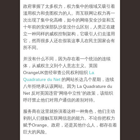
政府掌握了太多权力，权力集中的领域又吸引着
滥用权力和贪图权力的人。而互联网让权力再一
次出现了集中化高峰，
如今的网络安全沙皇和五
十年前的安保部队沙皇没什么区别，人类正在建
立一种同样的威权控制架构，它吸引人们去滥用
它，然而很多人还在假装这事儿在民主国家会有
所不同。
并没有什么不同，因为存在着一个统治的连续
体，从威权主义到个人意志主义。英国
OrangeUK曾经审查公民权利组织
La
Quadrature du Net
的网站长达几个星期，连续
八年拒绝承认该网站。因为 La Quadrature du
Net 反对英国违背“网络中立性”的政策，该组织
呼吁禁止他们对用户通信的差别对待。
服务商在这里就扮演着这样一种角色，他们主动
剥削人们接触互联网信息的能力。不论你把权力
赋予Orange、政府，还是其他什么人，都存在着
巨大的风险。