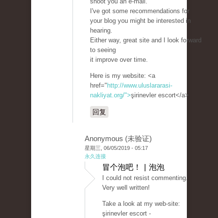
shoot you an e-mail.
I've got some recommendations for
your blog you might be interested in
hearing.
Either way, great site and I look forward
to seeing
it improve over time.
Here is my website: <a
href="
http://www.uluslararasi-
nakliyat.org/">
şirinevler escort</a>
回复
Anonymous (未验证)
星期三, 06/05/2019 - 05:17
永久连接
冒个泡吧！ | 泡泡
I could not resist commenting.
Very well written!
Take a look at my web-site:
şirinevler escort -