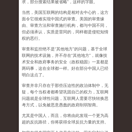
求，部分搜索结果被省略”，这样的字眼。
当然，美国互联网的结构是相对去中心的，这方
面令它很难实现中国式的审查。美国的审查缘
由、审查方法和审查施行机构，都与中国不同，
但必须承认，
实质是雷同的，同样都是侵犯知情
权的恶行。
审查和监控绝不是“其他地方”的问题，基于全球
联网的技术设施，并不存在“其他地方”，就像技
术安全和政府事务的安全（政权稳固）一直都是
两码事，这在全球都一样。好在部分中国人已经
明白这点了。
审查并非只存在于那些压迫性的政治体制中，无
疑，每个当权者都希望巩固自己的权力，互联网
问题就是全球性问题，互联网人需要尽快转换思
考方式，以免被恶意愚蠢的政府削弱智商
。
尤其是中国人，而且，你将由此发现一个更为高
超的反抗路径，你将获得全球反抗力量的支持。