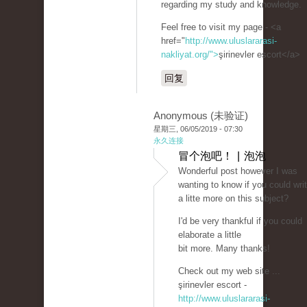
regarding my study and knowledge.
Feel free to visit my page - <a
href="
http://www.uluslararasi-
nakliyat.org/">
şirinevler escort</a>
回复
Anonymous (未验证)
星期三, 06/05/2019 - 07:30
永久连接
冒个泡吧！ | 泡泡
Wonderful post however I was
wanting to know if you could wri
a litte more on this subject?
I'd be very thankful if you could
elaborate a little
bit more. Many thanks!
Check out my web site ...
şirinevler escort -
http://www.uluslararasi-