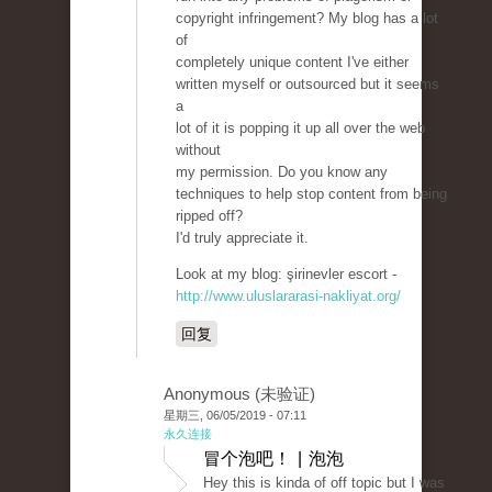
copyright infringement? My blog has a lot
of
completely unique content I've either
written myself or outsourced but it seems
a
lot of it is popping it up all over the web
without
my permission. Do you know any
techniques to help stop content from being
ripped off?
I'd truly appreciate it.
Look at my blog: şirinevler escort -
http://www.uluslararasi-nakliyat.org/
回复
Anonymous (未验证)
星期三, 06/05/2019 - 07:11
永久连接
冒个泡吧！ | 泡泡
Hey this is kinda of off topic but I was