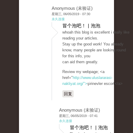
Anonymous (未验证)
星期三, 06/05/2019 - 07:30
永久连接
冒个泡吧！ | 泡泡
whoah this blog is excellent i really like
reading your articles.
Stay up the good work! You already
know, many people are looking round
for this info, you
can aid them greatly.
Review my webpage; <a
href="
http://www.uluslararasi-
nakliyat.org/">
şirinevler escort</a>
回复
Anonymous (未验证)
星期三, 06/05/2019 - 07:41
永久连接
冒个泡吧！ | 泡泡