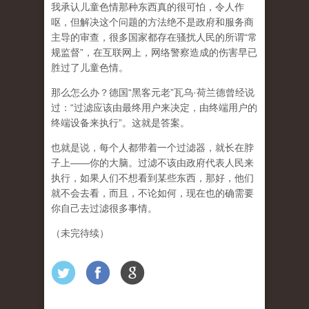
我承认儿童色情那种东西真的很可怕，令人作
呕，但
解决这个问题的方法绝不是政府和服务商
主导的审查，很多国家都存在骚扰人民的所谓“常
规监督”，在互联网上，网络警察造成的伤害早已
胜过了儿童色情。
那么怎么办？德国“黑客元老”瓦乌·荷兰德曾经说
过：“过滤应该由最终用户来决定，由终端用户的
终端设备来执行”。这就是答案。
也就是说，每个人都带着一个过滤器，就长在脖
子上——你的大脑。过滤不该由政府代表人民来
执行，如果人们不想看到某些东西，那好，他们
就不会去看，而且，不论如何，现在也的确需要
你自己去过滤很多事情。
（未完待续）