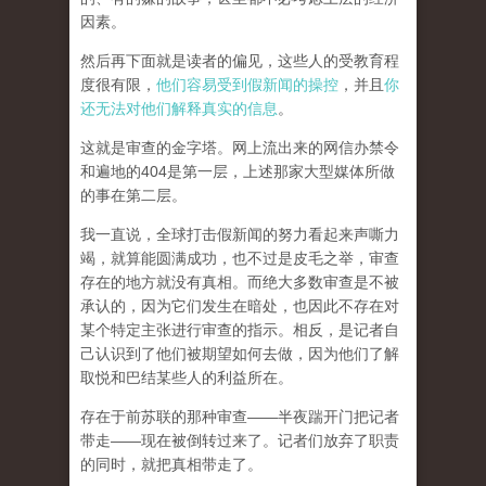
因素。
然后再下面就是读者的偏见，这些人的受教育程
度很有限，
他们容易受到假新闻的操控
，并且
你
还无法对他们解释真实的信息
。
这就是审查的金字塔。网上流出来的网信办禁令
和遍地的404是第一层，上述那家大型媒体所做
的事在第二层。
我一直说，全球打击假新闻的努力看起来声嘶力
竭，就算能圆满成功，也不过是皮毛之举，审查
存在的地方就没有真相。而
绝大多数审查是不被
承认的，因为它们发生在暗处，也因此不存在对
某个特定主张进行审查的指示。相反，是记者自
己认识到了他们被期望如何去做，因为他们了解
取悦和巴结某些人的利益所在。
存在于前苏联的那种审查——半夜踹开门把记者
带走——现在被倒转过来了。记者们放弃了职责
的同时，就把真相带走了。