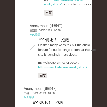
nakliyat.org/">
şirinevler escort</a>
回复
Anonymous (未验证)
星期三, 06/05/2019 - 06:18
永久连接
冒个泡吧！ | 泡泡
I visited many websites but the audio
feature for audio songs current at this web
site is genuinely marvelous.
my webpage şirinevler escort -
http://www.uluslararasi-nakliyat.org/
回复
Anonymous (未验证)
星期三, 06/05/2019 - 04:06
永久连接
冒个泡吧！ | 泡泡