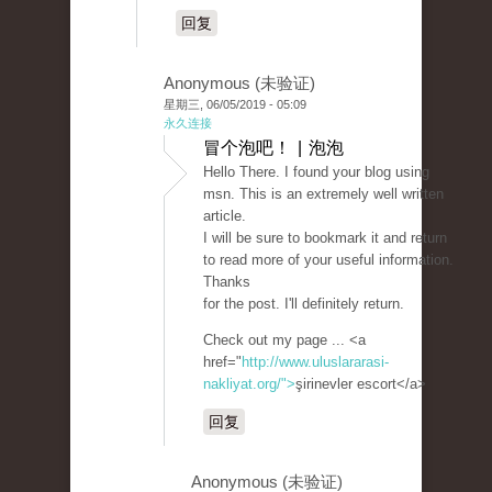
回复
Anonymous (未验证)
星期三, 06/05/2019 - 05:09
永久连接
冒个泡吧！ | 泡泡
Hello There. I found your blog using
msn. This is an extremely well written
article.
I will be sure to bookmark it and return
to read more of your useful information.
Thanks
for the post. I'll definitely return.
Check out my page ... <a
href="
http://www.uluslararasi-
nakliyat.org/">
şirinevler escort</a>
回复
Anonymous (未验证)