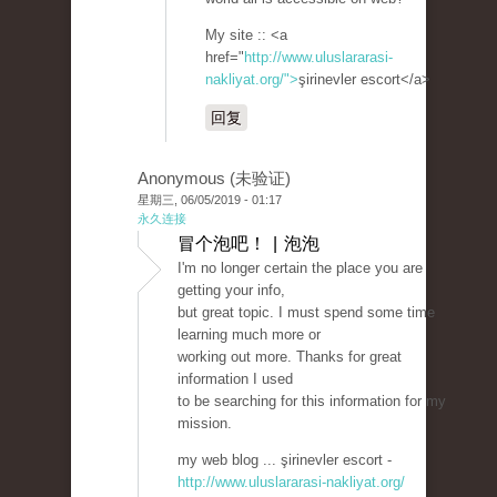
My site :: <a
href="
http://www.uluslararasi-
nakliyat.org/">
şirinevler escort</a>
回复
Anonymous (未验证)
星期三, 06/05/2019 - 01:17
永久连接
冒个泡吧！ | 泡泡
I'm no longer certain the place you are
getting your info,
but great topic. I must spend some time
learning much more or
working out more. Thanks for great
information I used
to be searching for this information for my
mission.
my web blog ... şirinevler escort -
http://www.uluslararasi-nakliyat.org/