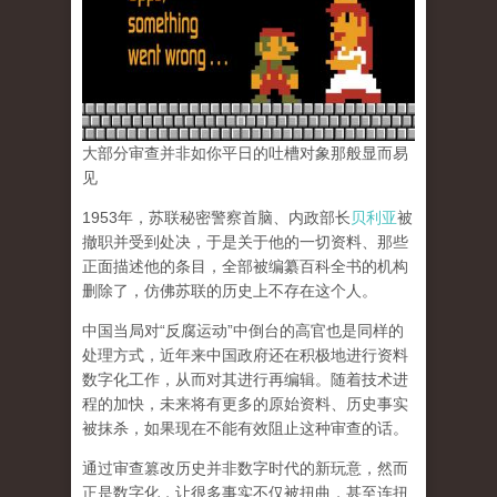
大部分审查并非如你平日的吐槽对象那般显而易
见
1953年，苏联秘密警察首脑、内政部长
贝利亚
被
撤职并受到处决，于是关于他的一切资料、那些
正面描述他的条目，全部被编纂百科全书的机构
删除了，仿佛苏联的历史上不存在这个人。
中国当局对“反腐运动”中倒台的高官也是同样的
处理方式，近年来中国政府还在积极地进行资料
数字化工作，从而对其进行再编辑。随着技术进
程的加快，未来将有更多的原始资料、历史事实
被抹杀，如果现在不能有效阻止这种审查的话。
通过审查篡改历史并非数字时代的新玩意，然而
正是数字化，让很多事实不仅被扭曲，甚至连扭