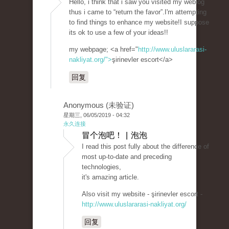
Hello, i think that i saw you visited my weblog
thus i came to “return the favor”.I'm attempting
to find things to enhance my website!I suppose
its ok to use a few of your ideas!!
my webpage; <a href="
http://www.uluslararasi-
nakliyat.org/">
şirinevler escort</a>
回复
Anonymous (未验证)
星期三, 06/05/2019 - 04:32
永久连接
冒个泡吧！ | 泡泡
I read this post fully about the difference of
most up-to-date and preceding
technologies,
it's amazing article.
Also visit my website - şirinevler escort -
http://www.uluslararasi-nakliyat.org/
回复