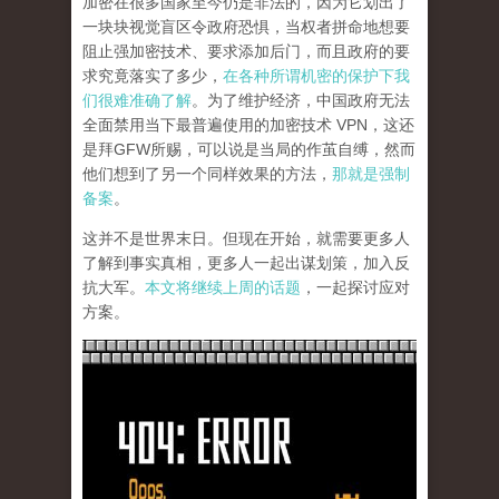
加密在很多国家至今仍是非法的，因为它划出了
一块块视觉盲区令政府恐惧，当权者拼命地想要
阻止强加密技术、要求添加后门，而且政府的要
求究竟落实了多少，
在各种所谓机密的保护下我
们很难准确了解
。为了维护经济，中国政府无法
全面禁用当下最普遍使用的加密技术 VPN，这还
是拜GFW所赐，可以说是当局的作茧自缚，然而
他们想到了另一个同样效果的方法，
那就是强制
备案
。
这并不是世界末日。但现在开始，就需要更多人
了解到事实真相，更多人一起出谋划策，加入反
抗大军。
本文将继续上周的话题
，一起探讨应对
方案。