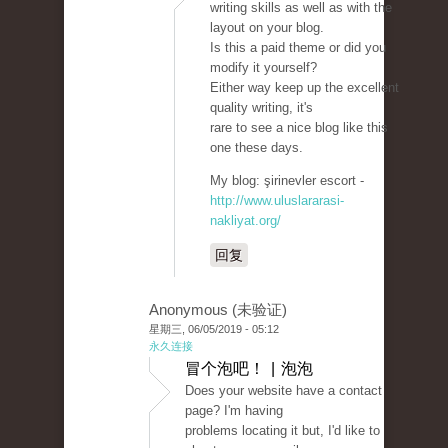
writing skills as well as with the
layout on your blog.
Is this a paid theme or did you
modify it yourself?
Either way keep up the excellent
quality writing, it's
rare to see a nice blog like this
one these days.
My blog: şirinevler escort -
http://www.uluslararasi-
nakliyat.org/
回复
Anonymous (未验证)
星期三, 06/05/2019 - 05:12
永久连接
冒个泡吧！ | 泡泡
Does your website have a contact
page? I'm having
problems locating it but, I'd like to