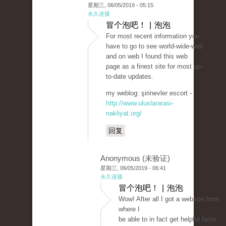
星期三, 06/05/2019 - 05:15
永久连接
冒个泡吧！ | 泡泡
For most recent information you
have to go to see world-wide-web
and on web I found this web
page as a finest site for most up-
to-date updates.
my weblog: şirinevler escort -
http://www.uluslararasi-
nakliyat.org/
回复
Anonymous (未验证)
星期三, 06/05/2019 - 06:41
永久连接
冒个泡吧！ | 泡泡
Wow! After all I got a website from
where I
be able to in fact get helpful facts