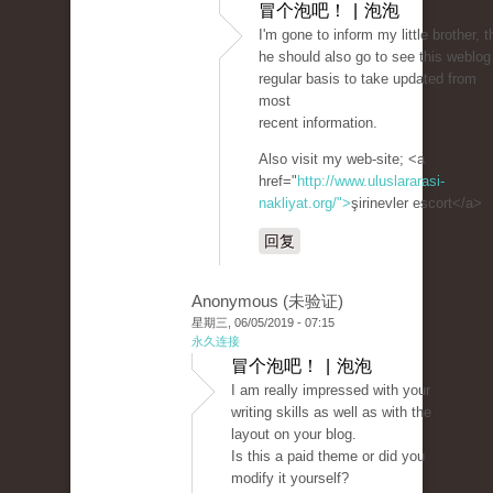
冒个泡吧！ | 泡泡
I'm gone to inform my little brother, t
he should also go to see this weblog
regular basis to take updated from
most
recent information.
Also visit my web-site; <a
href="
http://www.uluslararasi-
nakliyat.org/">
şirinevler escort</a>
回复
Anonymous (未验证)
星期三, 06/05/2019 - 07:15
永久连接
冒个泡吧！ | 泡泡
I am really impressed with your
writing skills as well as with the
layout on your blog.
Is this a paid theme or did you
modify it yourself?