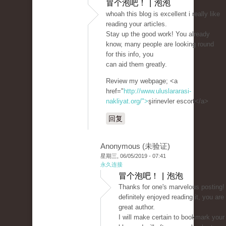
冒个泡吧！ | 泡泡
whoah this blog is excellent i really like
reading your articles.
Stay up the good work! You already
know, many people are looking round
for this info, you
can aid them greatly.
Review my webpage; <a
href="
http://www.uluslararasi-
nakliyat.org/">
şirinevler escort</a>
回复
Anonymous (未验证)
星期三, 06/05/2019 - 07:41
永久连接
冒个泡吧！ | 泡泡
Thanks for one's marvelous posting! 
definitely enjoyed reading it, you are
great author.
I will make certain to bookmark your