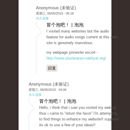
Anonymous (未验证)
星期三, 06/05/2019 - 06:18
永久连接
冒个泡吧！ | 泡泡
I visited many websites but the audio
feature for audio songs current at this web
site is genuinely marvelous.
my webpage şirinevler escort -
http://www.uluslararasi-nakliyat.org/
回复
Anonymous (未验证)
星期三, 06/05/2019 - 04:06
永久连接
冒个泡吧！ | 泡泡
Hello, i think that i saw you visited my weblog
thus i came to “return the favor”.I'm attempting
to find things to enhance my website!I suppose
its ok to use a few of your ideas!!