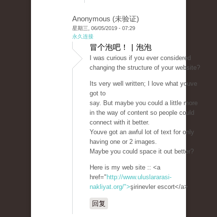
Anonymous (未验证)
星期三, 06/05/2019 - 07:29
永久连接
冒个泡吧！ | 泡泡
I was curious if you ever considered
changing the structure of your website?
Its very well written; I love what youve
got to
say. But maybe you could a little more
in the way of content so people could
connect with it better.
Youve got an awful lot of text for only
having one or 2 images.
Maybe you could space it out better?
Here is my web site :: <a
href="
http://www.uluslararasi-
nakliyat.org/">
şirinevler escort</a>
回复