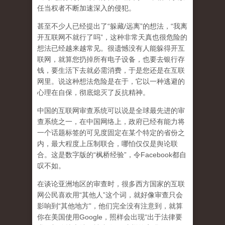
任当权者不断加速深入的侵犯。
甚至不少人已经提出了“躲藏/远离”的想法，“我离
开互联网不就行了吗”，这种非常天真也很危险的
想法已经越来越常见。很遗憾没有人能躲得开互
联网，就算您扔掉所有电子设备，也要去银行存
钱，要生活下去就必需消费，于是您还是在互联
网里。说这种想法危险是在于，它以一种逃避的
心理在自保，彻底熄灭了反抗精神。
中国的互联网审查系统可以说是全球最先进的审
查系统之一，在中国网络上，政府已经有能力将
一个话题标签的可见度固定在某个特定的省份之
内，最大程度上压制联合
，哪怕仅仅是舆论联
合。这是数字版的“枫桥经验”，令Facebook都自
叹不如。
在谈论亚洲地区的审查时，很多西方国家的互联
网公民喜欢用“其他人”这个词，就好像审查只会
影响到“其他地方”，他们完全没有注意到，
就算
你在美国使用Google，照样会出现“出于法律要