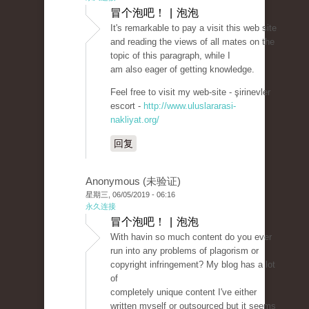
冒个泡吧！ | 泡泡
It's remarkable to pay a visit this web site
and reading the views of all mates on the
topic of this paragraph, while I
am also eager of getting knowledge.
Feel free to visit my web-site - şirinevler
escort -
http://www.uluslararasi-
nakliyat.org/
回复
Anonymous (未验证)
星期三, 06/05/2019 - 06:16
永久连接
冒个泡吧！ | 泡泡
With havin so much content do you ever
run into any problems of plagorism or
copyright infringement? My blog has a lot
of
completely unique content I've either
written myself or outsourced but it seems