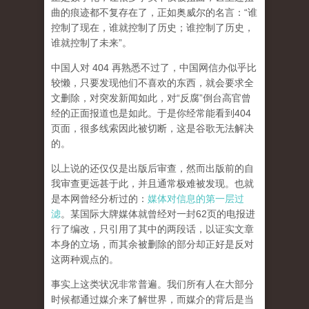
曲的痕迹都不复存在了，正如奥威尔的名言：“谁
控制了现在，谁就控制了历史；谁控制了历史，
谁就控制了未来”。
中国人对 404 再熟悉不过了，中国网信办似乎比
较懒，只要发现他们不喜欢的东西，就会要求全
文删除，对突发新闻如此，对“反腐”倒台高官曾
经的正面报道也是如此。于是你经常能看到404
页面，
很多线索因此被切断，这是谷歌无法解决
的。
以上说的还仅仅是出版后审查，然而
出版前的自
我审查更远甚于此，并且通常极难被发现。
也就
是本网曾经分析过的：
媒体对信息的第一层过
滤
。某国际大牌媒体就曾经对一封62页的电报进
行了编改，只引用了其中的两段话，以证实文章
本身的立场，而其余被删除的部分却正好是反对
这两种观点的。
事实上这类状况非常普遍。我们所有人在大部分
时候都通过媒介来了解世界，而媒介的背后是当