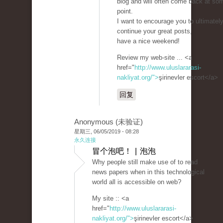
blog and will often come back at so
point.
I want to encourage you to ultimatel
continue your great posts,
have a nice weekend!
Review my web-site ... <a
href="
http://www.uluslararasi-
nakliyat.org/">
şirinevler escort</a>
回复
Anonymous (未验证)
星期三, 06/05/2019 - 08:28
永久连接
冒个泡吧！ | 泡泡
Why people still make use of to read
news papers when in this technological
world all is accessible on web?
My site :: <a
href="
http://www.uluslararasi-
nakliyat.org/">
şirinevler escort</a>