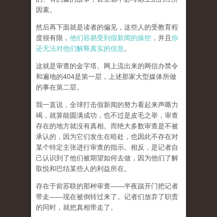
因素。
然后再下面就是读者的偏见，这些人的受教育程
度很有限，
他们容易受到假新闻的操控
，并且
你
还无法对他们解释真实的信息
。
这就是审查的金字塔。网上流出来的网信办禁令
和遍地的404是第一层，上述那家大型媒体所做
的事在第二层。
我一直说，全球打击假新闻的努力看起来声嘶力
竭，就算能圆满成功，也不过是皮毛之举，审查
存在的地方就没有真相。而
绝大多数审查是不被
承认的，因为它们发生在暗处，也因此不存在对
某个特定主张进行审查的指示。相反，是记者自
己认识到了他们被期望如何去做，因为他们了解
取悦和巴结某些人的利益所在。
存在于前苏联的那种审查——半夜踹开门把记者
带走——现在被倒转过来了。记者们放弃了职责
的同时，就把真相带走了。