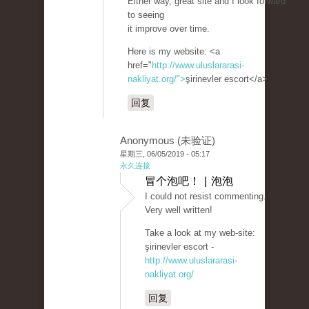
Either way, great site and I look forward
to seeing
it improve over time.
Here is my website: <a
href="
http://www.uluslararasi-
nakliyat.org/">
şirinevler escort</a>
回复
Anonymous (未验证)
星期三, 06/05/2019 - 05:17
永久连接
冒个泡吧！ | 泡泡
I could not resist commenting.
Very well written!
Take a look at my web-site:
şirinevler escort -
http://www.uluslararasi-
nakliyat.org/
回复