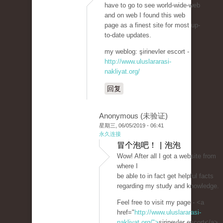
have to go to see world-wide-web
and on web I found this web
page as a finest site for most up-
to-date updates.
my weblog: şirinevler escort -
http://www.uluslararasi-
nakliyat.org/
回复
Anonymous (未验证)
星期三, 06/05/2019 - 06:41
永久连接
冒个泡吧！ | 泡泡
Wow! After all I got a website from
where I
be able to in fact get helpful facts
regarding my study and knowledge.
Feel free to visit my page - <a
href="
http://www.uluslararasi-
nakliyat.org/">
şirinevler escort</a>