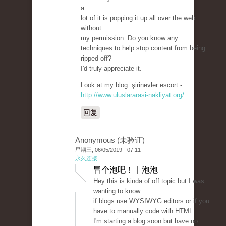
a
lot of it is popping it up all over the web
without
my permission. Do you know any
techniques to help stop content from being
ripped off?
I'd truly appreciate it.
Look at my blog: şirinevler escort -
http://www.uluslararasi-nakliyat.org/
回复
Anonymous (未验证)
星期三, 06/05/2019 - 07:11
永久连接
冒个泡吧！ | 泡泡
Hey this is kinda of off topic but I was
wanting to know
if blogs use WYSIWYG editors or if you
have to manually code with HTML.
I'm starting a blog soon but have no