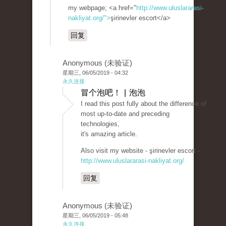
my webpage; <a href="
http://www.uluslararasi-
nakliyat.org/">
şirinevler escort</a>
回复
Anonymous (未验证)
星期三, 06/05/2019 - 04:32
永久连接
冒个泡吧！ | 泡泡
I read this post fully about the difference of
most up-to-date and preceding
technologies,
it's amazing article.
Also visit my website - şirinevler escort -
http://www.uluslararasi-nakliyat.org/
回复
Anonymous (未验证)
星期三, 06/05/2019 - 05:48
永久连接