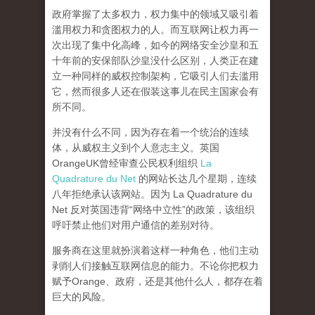
政府掌握了太多权力，权力集中的领域又吸引着
滥用权力和贪图权力的人。而互联网让权力再一
次出现了集中化高峰，
如今的网络安全沙皇和五
十年前的安保部队沙皇没什么区别，人类正在建
立一种同样的威权控制架构，它吸引人们去滥用
它，然而很多人还在假装这事儿在民主国家会有
所不同。
并没有什么不同，因为存在着一个统治的连续
体，从威权主义到个人意志主义。英国
OrangeUK曾经审查公民权利组织
La
Quadrature du Net
的网站长达几个星期，连续
八年拒绝承认该网站。因为 La Quadrature du
Net 反对英国违背“网络中立性”的政策，该组织
呼吁禁止他们对用户通信的差别对待。
服务商在这里就扮演着这样一种角色，他们主动
剥削人们接触互联网信息的能力。不论你把权力
赋予Orange、政府，还是其他什么人，都存在着
巨大的风险。