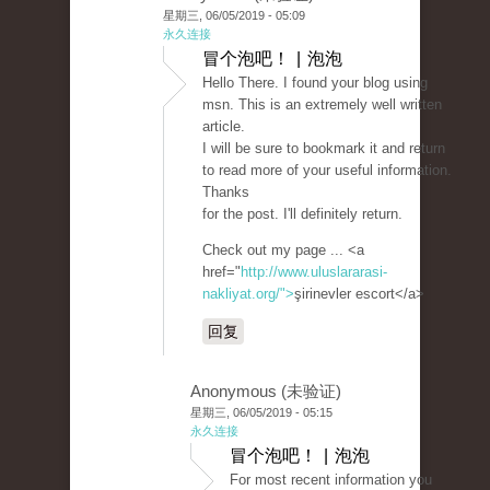
星期三, 06/05/2019 - 05:09
永久连接
冒个泡吧！ | 泡泡
Hello There. I found your blog using
msn. This is an extremely well written
article.
I will be sure to bookmark it and return
to read more of your useful information.
Thanks
for the post. I'll definitely return.
Check out my page ... <a
href="
http://www.uluslararasi-
nakliyat.org/">
şirinevler escort</a>
回复
Anonymous (未验证)
星期三, 06/05/2019 - 05:15
永久连接
冒个泡吧！ | 泡泡
For most recent information you