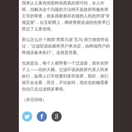
我承认儿童色情那种东西真的很可怕，令人作
呕，但
解决这个问题的方法绝不是政府和服务商
主导的审查，很多国家都存在骚扰人民的所谓“常
规监督”，在互联网上，网络警察造成的伤害早已
胜过了儿童色情。
那么怎么办？德国“黑客元老”瓦乌·荷兰德曾经说
过：“过滤应该由最终用户来决定，由终端用户的
终端设备来执行”。这就是答案。
也就是说，每个人都带着一个过滤器，就长在脖
子上——你的大脑。过滤不该由政府代表人民来
执行，如果人们不想看到某些东西，那好，他们
就不会去看，而且，不论如何，现在也的确需要
你自己去过滤很多事情。
（未完待续）