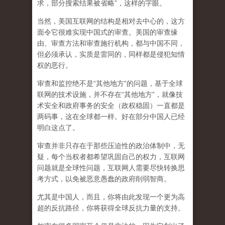
求，部分搜索结果被省略”，这样的字眼。
当然，美国互联网的结构是相对去中心的，这方
面令它很难实现中国式的审查。美国的审查缘
由、审查方法和审查施行机构，都与中国不同，
但必须承认，
实质是雷同的，同样都是侵犯知情
权的恶行。
审查和监控绝不是“其他地方”的问题，基于全球
联网的技术设施，并不存在“其他地方”，就像技
术安全和政府事务的安全（政权稳固）一直都是
两码事，这在全球都一样。好在部分中国人已经
明白这点了。
审查并非只存在于那些压迫性的政治体制中，无
疑，每个当权者都希望巩固自己的权力，互联网
问题就是全球性问题，互联网人需要尽快转换思
考方式，以免被恶意愚蠢的政府削弱智商
。
尤其是中国人，而且，你将由此发现一个更为高
超的反抗路径，你将获得全球反抗力量的支持。