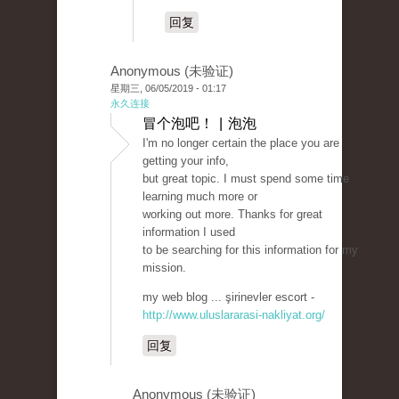
回复
Anonymous (未验证)
星期三, 06/05/2019 - 01:17
永久连接
冒个泡吧！ | 泡泡
I'm no longer certain the place you are
getting your info,
but great topic. I must spend some time
learning much more or
working out more. Thanks for great
information I used
to be searching for this information for my
mission.
my web blog ... şirinevler escort -
http://www.uluslararasi-nakliyat.org/
回复
Anonymous (未验证)