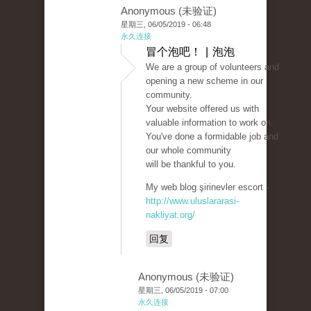
Anonymous (未验证)
星期三, 06/05/2019 - 06:48
永久连接
冒个泡吧！ | 泡泡
We are a group of volunteers and
opening a new scheme in our
community.
Your website offered us with
valuable information to work on.
You've done a formidable job and
our whole community
will be thankful to you.
My web blog şirinevler escort -
http://www.uluslararasi-
nakliyat.org/
回复
Anonymous (未验证)
星期三, 06/05/2019 - 07:00
永久连接