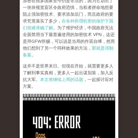
加密在很多国家至今仍是非法的，因为它划出了
一块块视觉盲区令政府恐惧，当权者拼命地想要
阻止强加密技术、要求添加后门，而且政府的要
求究竟落实了多少，
在各种所谓机密的保护下我
们很难准确了解
。为了维护经济，中国政府无法
全面禁用当下最普遍使用的加密技术 VPN，这还
是拜GFW所赐，可以说是当局的作茧自缚，然而
他们想到了另一个同样效果的方法，
那就是强制
备案
。
这并不是世界末日。但现在开始，就需要更多人
了解到事实真相，更多人一起出谋划策，加入反
抗大军。
本文将继续上周的话题
，一起探讨应对
方案。