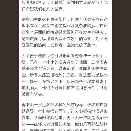
权者和投资人，于是我们看到的世界就变成了他
们希望我们看到的世界。
很多国家的确有民主架构，但并不代表审查在这
里不存在，相反它会变得非常复杂和精妙，它通
过多个层面的间接途径来混淆正在发生的事实，
这些层面可以用来否认正在发生的审查。为了绕
避选民的追问，当权者一直为此绞尽脑汁。
为了便于理解，你可以把审查想像成一个金字
塔，只有一个小小的塔尖露出了地面，这个塔尖
就是公共诽谤诉讼、谋杀记者、新闻禁令等等这
些，所有人能直接看到的东西。而这些只是很小
的一部分，在塔尖的下一层是那些不愿意暴露于
塔尖的人，他们通过自我审查将消息压住，以免
被推向塔尖。
再下面一层是各种各样的经济诱导，或者叫它赞
助诱导，把利益摆在面前，让人们积极地报道某
件事，从而回避其他事。再下面一层就是原始经
济——媒体人对流量的痴迷，他们只写那些划算
的、有的赚的故事，甚至都不必考虑上层的经济