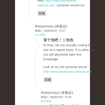
href="
http://www.uluslararasi-
nakliyat.org/">
şirinevler escort</a>
回复
Anonymous (未验证)
星期三, 06/05/2019 - 07:27
永久连接
冒个泡吧！ | 泡泡
Hi Dear, are you actually visiting this
site on a regular basis, if so after that
you will absolutely take nice
knowledge.
Look at my site şirinevler escort -
http://www.uluslararasi-nakliyat.org/
回复
Anonymous (未验证)
星期三, 06/05/2019 - 07:30
永久连接