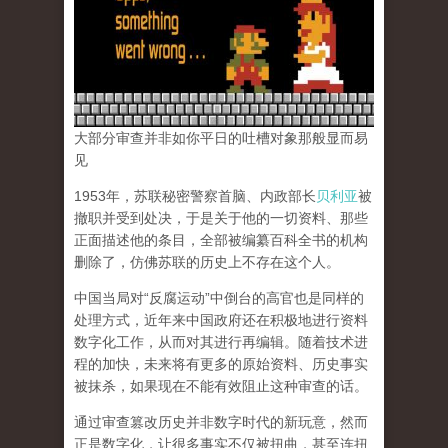
大部分审查并非如你平日的吐槽对象那般显而易
见
1953年，苏联秘密警察首脑、内政部长
贝利亚
被
撤职并受到处决，于是关于他的一切资料、那些
正面描述他的条目，全部被编纂百科全书的机构
删除了，仿佛苏联的历史上不存在这个人。
中国当局对“反腐运动”中倒台的高官也是同样的
处理方式，近年来中国政府还在积极地进行资料
数字化工作，从而对其进行再编辑。随着技术进
程的加快，未来将有更多的原始资料、历史事实
被抹杀，如果现在不能有效阻止这种审查的话。
通过审查篡改历史并非数字时代的新玩意，然而
正是数字化，让很多事实不仅被扭曲，甚至连扭