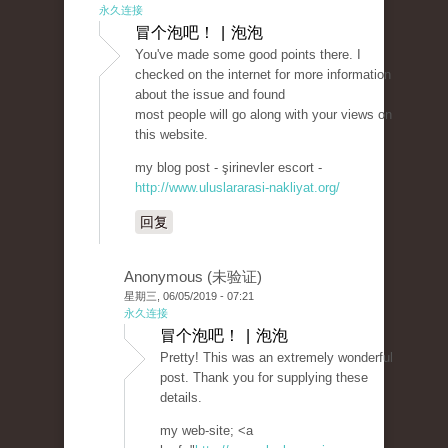
永久连接
冒个泡吧！ | 泡泡
You've made some good points there. I
checked on the internet for more information
about the issue and found
most people will go along with your views on
this website.
my blog post - şirinevler escort -
http://www.uluslararasi-nakliyat.org/
回复
Anonymous (未验证)
星期三, 06/05/2019 - 07:21
永久连接
冒个泡吧！ | 泡泡
Pretty! This was an extremely wonderful
post. Thank you for supplying these
details.
my web-site; <a