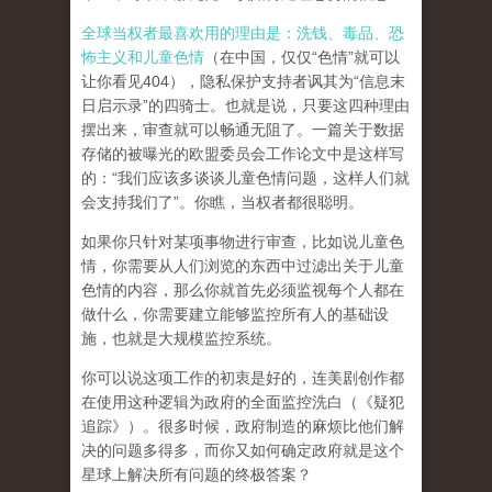
全球当权者最喜欢用的理由是：洗钱、毒品、恐
怖主义和儿童色情
（在中国，仅仅“色情”就可以
让你看见404），隐私保护支持者讽其为“信息末
日启示录”的四骑士。也就是说，只要这四种理由
摆出来，审查就可以畅通无阻了。一篇关于数据
存储的被曝光的欧盟委员会工作论文中是这样写
的：“我们应该多谈谈儿童色情问题，这样人们就
会支持我们了”。你瞧，当权者都很聪明。
如果你只针对某项事物进行审查，比如说儿童色
情，你需要从人们浏览的东西中过滤出关于儿童
色情的内容，那么你就首先必须监视每个人都在
做什么，你需要建立能够监控所有人的基础设
施，也就是大规模监控系统。
你可以说这项工作的初衷是好的，连美剧创作都
在使用这种逻辑为政府的全面监控洗白（《疑犯
追踪》）。
很多时候，政府制造的麻烦比他们解
决的问题多得多，而你又如何确定政府就是这个
星球上解决所有问题的终极答案？