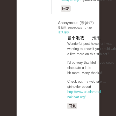
回复
Anonymous (未验证)
星期三, 06/05/2019 - 07:30
永久连接
冒个泡吧！ | 泡泡
Wonderful post however I was
wanting to know if you could wri
a litte more on this subject?
I'd be very thankful if you could
elaborate a little
bit more. Many thanks!
Check out my web site ...
şirinevler escort -
http://www.uluslararasi-
nakliyat.org/
回复