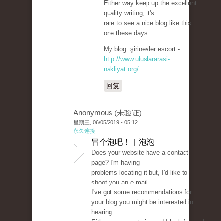
Either way keep up the excellent
quality writing, it's
rare to see a nice blog like this
one these days.
My blog: şirinevler escort -
http://www.uluslararasi-
nakliyat.org/
回复
Anonymous (未验证)
星期三, 06/05/2019 - 05:12
永久连接
冒个泡吧！ | 泡泡
Does your website have a contact
page? I'm having
problems locating it but, I'd like to
shoot you an e-mail.
I've got some recommendations for
your blog you might be interested in
hearing.