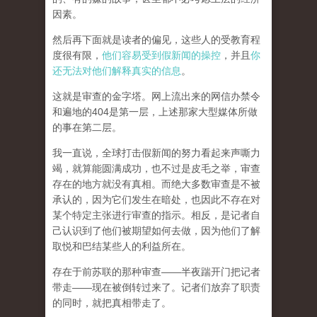
因素。
然后再下面就是读者的偏见，这些人的受教育程
度很有限，
他们容易受到假新闻的操控
，并且
你
还无法对他们解释真实的信息
。
这就是审查的金字塔。网上流出来的网信办禁令
和遍地的404是第一层，上述那家大型媒体所做
的事在第二层。
我一直说，全球打击假新闻的努力看起来声嘶力
竭，就算能圆满成功，也不过是皮毛之举，审查
存在的地方就没有真相。而
绝大多数审查是不被
承认的，因为它们发生在暗处，也因此不存在对
某个特定主张进行审查的指示。相反，是记者自
己认识到了他们被期望如何去做，因为他们了解
取悦和巴结某些人的利益所在。
存在于前苏联的那种审查——半夜踹开门把记者
带走——现在被倒转过来了。记者们放弃了职责
的同时，就把真相带走了。