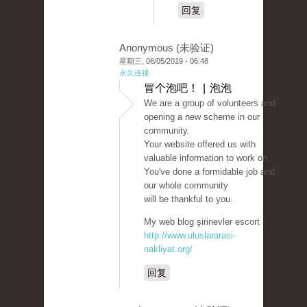
回复
Anonymous (未验证)
星期三, 06/05/2019 - 06:48
永久连接
冒个泡吧！ | 泡泡
We are a group of volunteers and
opening a new scheme in our
community.
Your website offered us with
valuable information to work on.
You've done a formidable job and
our whole community
will be thankful to you.
My web blog şirinevler escort -
http://www.uluslararasi-
nakliyat.org/
回复