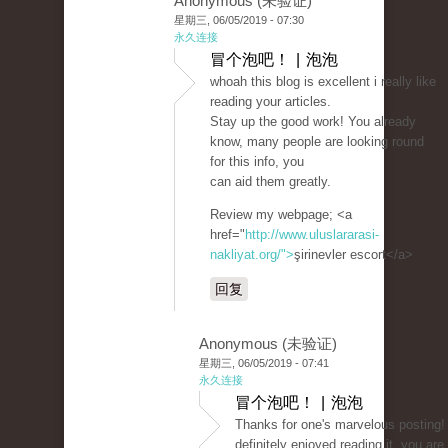
Anonymous (未验证)
星期三, 06/05/2019 - 07:30
永久连接
冒个泡吧！ | 泡泡
whoah this blog is excellent i really like
reading your articles.
Stay up the good work! You already
know, many people are looking round
for this info, you
can aid them greatly.
Review my webpage; <a
href="
http://www.uluslararasi-
nakliyat.org/">
şirinevler escort</a>
回复
Anonymous (未验证)
星期三, 06/05/2019 - 07:41
永久连接
冒个泡吧！ | 泡泡
Thanks for one's marvelous posting! 
definitely enjoyed reading it, you are