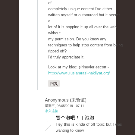
of
completely unique content I've either
written myself or outsourced but it seems
a
lot of it is popping it up all over the web
without
my permission. Do you know any
techniques to help stop content from being
ripped off?
I'd truly appreciate it.
Look at my blog: şirinevler escort -
http://www.uluslararasi-nakliyat.org/
回复
Anonymous (未验证)
星期三, 06/05/2019 - 07:11
永久连接
冒个泡吧！ | 泡泡
Hey this is kinda of off topic but I was
wanting to know