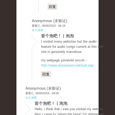
回复
Anonymous (未验证)
星期三, 06/05/2019 - 06:18
永久连接
冒个泡吧！ | 泡泡
I visited many websites but the audio
feature for audio songs current at this web
site is genuinely marvelous.
my webpage şirinevler escort -
http://www.uluslararasi-nakliyat.org/
回复
Anonymous (未验证)
星期三, 06/05/2019 - 04:06
永久连接
冒个泡吧！ | 泡泡
Hello, i think that i saw you visited my weblog
thus i came to “return the favor”.I'm attempting