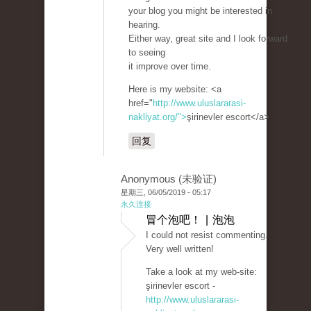
your blog you might be interested in
hearing.
Either way, great site and I look forward
to seeing
it improve over time.
Here is my website: <a
href="
http://www.uluslararasi-
nakliyat.org/">
şirinevler escort</a>
回复
Anonymous (未验证)
星期三, 06/05/2019 - 05:17
永久连接
冒个泡吧！ | 泡泡
I could not resist commenting.
Very well written!
Take a look at my web-site:
şirinevler escort -
http://www.uluslararasi-