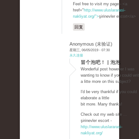
Feel free to visit my page - <a
href="
http://www.uluslararasi-
nakliyat.org/">
şirinevler escort</a>
回复
Anonymous (未验证)
星期三, 06/05/2019 - 07:30
永久连接
冒个泡吧！ | 泡泡
Wonderful post however I was
wanting to know if you could wri
a litte more on this subject?
I'd be very thankful if you could
elaborate a little
bit more. Many thanks!
Check out my web site ...
şirinevler escort -
http://www.uluslararasi-
nakliyat.org/