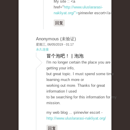
My site :: <a
href="
http://www.uluslararasi-
nakliyat.org/">
şirinevler escort</a>
回复
Anonymous (未验证)
星期三, 06/05/2019 - 01:17
永久连接
冒个泡吧！ | 泡泡
I'm no longer certain the place you are
getting your info,
but great topic. I must spend some time
learning much more or
working out more. Thanks for great
information I used
to be searching for this information for my
mission.
my web blog ... şirinevler escort -
http://www.uluslararasi-nakliyat.org/
回复