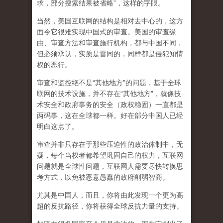
求，部分搜索结果被省略”，这样的字眼。
当然，美国互联网的结构是相对去中心的，这方
面令它很难实现中国式的审查。美国的审查缘
由、审查方法和审查施行机构，都与中国不同，
但必须承认，
实质是雷同的，同样都是侵犯知情
权的恶行。
审查和监控绝不是“其他地方”的问题，基于全球
联网的技术设施，并不存在“其他地方”，就像技
术安全和政府事务的安全（政权稳固）一直都是
两码事，这在全球都一样。好在部分中国人已经
明白这点了。
审查并非只存在于那些压迫性的政治体制中，无
疑，每个当权者都希望巩固自己的权力，互联网
问题就是全球性问题，互联网人需要尽快转换思
考方式，以免被恶意愚蠢的政府削弱智商
。
尤其是中国人，而且，你将由此发现一个更为高
超的反抗路径，你将获得全球反抗力量的支持。