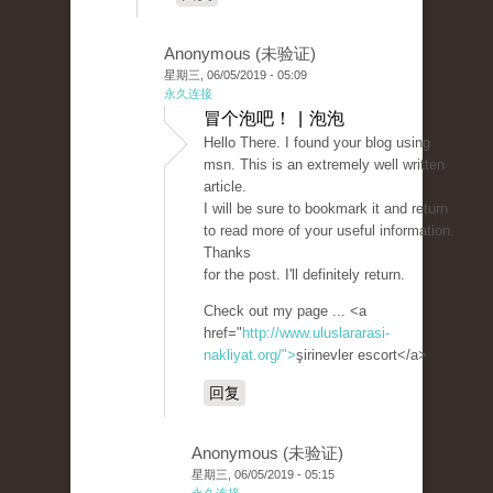
Anonymous (未验证)
星期三, 06/05/2019 - 05:09
永久连接
冒个泡吧！ | 泡泡
Hello There. I found your blog using
msn. This is an extremely well written
article.
I will be sure to bookmark it and return
to read more of your useful information.
Thanks
for the post. I'll definitely return.
Check out my page ... <a
href="
http://www.uluslararasi-
nakliyat.org/">
şirinevler escort</a>
回复
Anonymous (未验证)
星期三, 06/05/2019 - 05:15