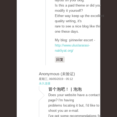
layout on your blog.
Is this a paid theme or did you
modify it yourself?
Either way keep up the excellent
quality writing, it's
rare to see a nice blog like this
one these days.
My blog: şirinevler escort -
http://www.uluslararasi-
nakliyat.org/
回复
Anonymous (未验证)
星期三, 06/05/2019 - 05:12
永久连接
冒个泡吧！ | 泡泡
Does your website have a contact
page? I'm having
problems locating it but, I'd like to
shoot you an e-mail.
I've got some recommendations for