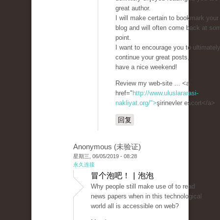
great author.
I will make certain to bookmark your
blog and will often come back at so
point.
I want to encourage you to ultimatel
continue your great posts,
have a nice weekend!
Review my web-site ... <a
href="
http://www.uluslararasi-
nakliyat.org/">
şirinevler escort</a>
回复
Anonymous (未验证)
星期三, 06/05/2019 - 08:28
永久连接
冒个泡吧！ | 泡泡
Why people still make use of to read
news papers when in this technological
world all is accessible on web?