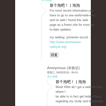
永久连接
冒个泡吧！ | 泡泡
For most recent information you
have to go to see world-wide-web
and on web I found this web
page as a finest site for most up-
to-date updates.
my weblog: şirinevler escort -
http://www.uluslararasi-
nakliyat.org/
回复
Anonymous (未验证)
星期三, 06/05/2019 - 06:41
永久连接
冒个泡吧！ | 泡泡
Wow! After all I got a website from
where I
be able to in fact get helpful facts
regarding my study and knowledge.