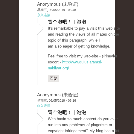
Anonymous (未验证)
星期三, 06/05/2019 - 05:48
永久连接
冒个泡吧！ | 泡泡
It's remarkable to pay a visit this web site
and reading the views of all mates on the
topic of this paragraph, while I
am also eager of getting knowledge.
Feel free to visit my web-site - şirinevler
escort -
http://www.uluslararasi-
nakliyat.org/
回复
Anonymous (未验证)
星期三, 06/05/2019 - 06:16
永久连接
冒个泡吧！ | 泡泡
With havin so much content do you ever
run into any problems of plagorism or
copyright infringement? My blog has a lot