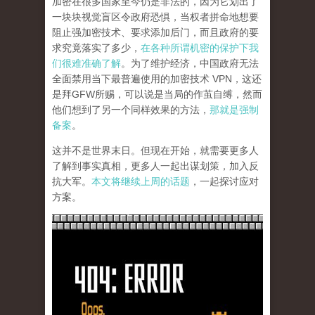
加密在很多国家至今仍是非法的，因为它划出了
一块块视觉盲区令政府恐惧，当权者拼命地想要
阻止强加密技术、要求添加后门，而且政府的要
求究竟落实了多少，
在各种所谓机密的保护下我
们很难准确了解
。为了维护经济，中国政府无法
全面禁用当下最普遍使用的加密技术 VPN，这还
是拜GFW所赐，可以说是当局的作茧自缚，然而
他们想到了另一个同样效果的方法，
那就是强制
备案
。
这并不是世界末日。但现在开始，就需要更多人
了解到事实真相，更多人一起出谋划策，加入反
抗大军。
本文将继续上周的话题
，一起探讨应对
方案。