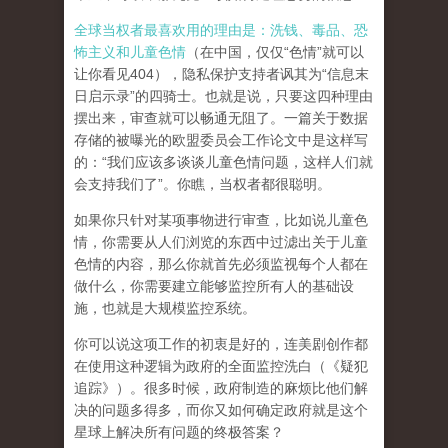
全球当权者最喜欢用的理由是：洗钱、毒品、恐
怖主义和儿童色情
（在中国，仅仅“色情”就可以
让你看见404），隐私保护支持者讽其为“信息末
日启示录”的四骑士。也就是说，只要这四种理由
摆出来，审查就可以畅通无阻了。一篇关于数据
存储的被曝光的欧盟委员会工作论文中是这样写
的：“我们应该多谈谈儿童色情问题，这样人们就
会支持我们了”。你瞧，当权者都很聪明。
如果你只针对某项事物进行审查，比如说儿童色
情，你需要从人们浏览的东西中过滤出关于儿童
色情的内容，那么你就首先必须监视每个人都在
做什么，你需要建立能够监控所有人的基础设
施，也就是大规模监控系统。
你可以说这项工作的初衷是好的，连美剧创作都
在使用这种逻辑为政府的全面监控洗白（《疑犯
追踪》）。
很多时候，政府制造的麻烦比他们解
决的问题多得多，而你又如何确定政府就是这个
星球上解决所有问题的终极答案？