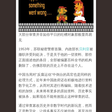
大部分审查并非如你平日的吐槽对象那般显而易
见
1953年，苏联秘密警察首脑、内政部长
贝利亚
被
撤职并受到处决，于是关于他的一切资料、那些
正面描述他的条目，全部被编纂百科全书的机构
删除了，仿佛苏联的历史上不存在这个人。
中国当局对“反腐运动”中倒台的高官也是同样的
处理方式，近年来中国政府还在积极地进行资料
数字化工作，从而对其进行再编辑。随着技术进
程的加快，未来将有更多的原始资料、历史事实
被抹杀，如果现在不能有效阻止这种审查的话。
通过审查篡改历史并非数字时代的新玩意，然而
正是数字化，让很多事实不仅被扭曲，甚至连扭