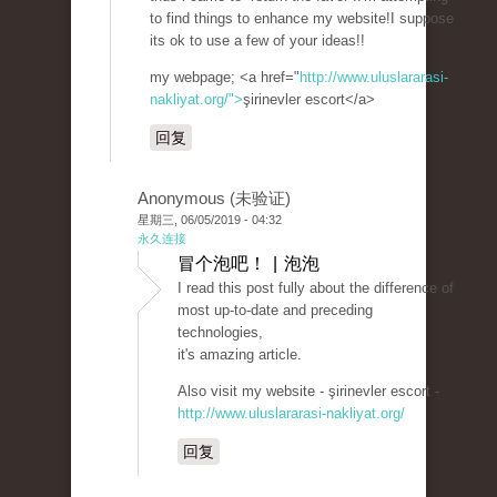
to find things to enhance my website!I suppose
its ok to use a few of your ideas!!
my webpage; <a href="
http://www.uluslararasi-
nakliyat.org/">
şirinevler escort</a>
回复
Anonymous (未验证)
星期三, 06/05/2019 - 04:32
永久连接
冒个泡吧！ | 泡泡
I read this post fully about the difference of
most up-to-date and preceding
technologies,
it's amazing article.
Also visit my website - şirinevler escort -
http://www.uluslararasi-nakliyat.org/
回复