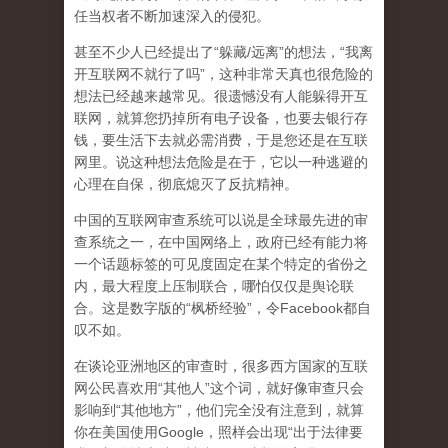
任当权者不断加速深入的侵犯。
甚至不少人已经提出了“躲藏/远离”的想法，“我离
开互联网不就行了吗”，这种非常天真也很危险的
想法已经越来越常见。很遗憾没有人能躲得开互
联网，就算您扔掉所有电子设备，也要去银行存
钱，要生活下去就必需消费，于是您还是在互联
网里。说这种想法危险是在于，它以一种逃避的
心理在自保，彻底熄灭了反抗精神。
中国的互联网审查系统可以说是全球最先进的审
查系统之一，在中国网络上，政府已经有能力将
一个话题标签的可见度固定在某个特定的省份之
内，最大程度上压制联合
，哪怕仅仅是舆论联
合。这是数字版的“枫桥经验”，令Facebook都自
叹不如。
在谈论亚洲地区的审查时，很多西方国家的互联
网公民喜欢用“其他人”这个词，就好像审查只会
影响到“其他地方”，他们完全没有注意到，
就算
你在美国使用Google，照样会出现“出于法律要