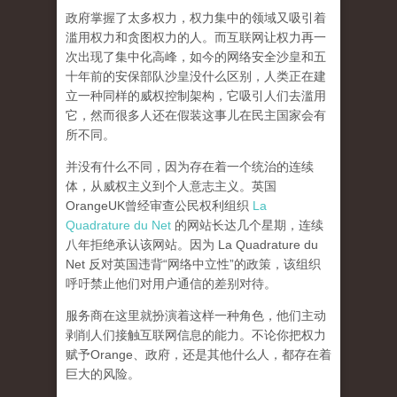
政府掌握了太多权力，权力集中的领域又吸引着
滥用权力和贪图权力的人。而互联网让权力再一
次出现了集中化高峰，
如今的网络安全沙皇和五
十年前的安保部队沙皇没什么区别，人类正在建
立一种同样的威权控制架构，它吸引人们去滥用
它，然而很多人还在假装这事儿在民主国家会有
所不同。
并没有什么不同，因为存在着一个统治的连续
体，从威权主义到个人意志主义。英国
OrangeUK曾经审查公民权利组织
La
Quadrature du Net
的网站长达几个星期，连续
八年拒绝承认该网站。因为 La Quadrature du
Net 反对英国违背“网络中立性”的政策，该组织
呼吁禁止他们对用户通信的差别对待。
服务商在这里就扮演着这样一种角色，他们主动
剥削人们接触互联网信息的能力。不论你把权力
赋予Orange、政府，还是其他什么人，都存在着
巨大的风险。