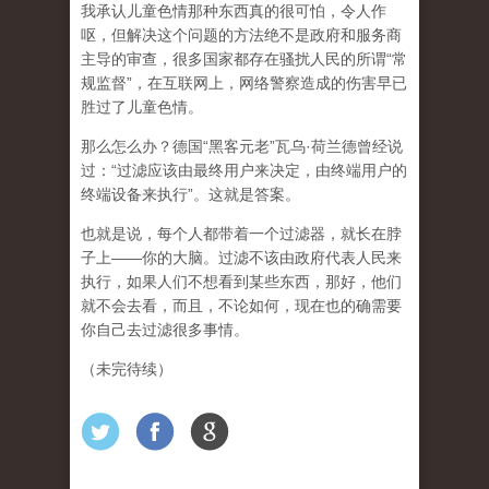
我承认儿童色情那种东西真的很可怕，令人作
呕，但
解决这个问题的方法绝不是政府和服务商
主导的审查，很多国家都存在骚扰人民的所谓“常
规监督”，在互联网上，网络警察造成的伤害早已
胜过了儿童色情。
那么怎么办？德国“黑客元老”瓦乌·荷兰德曾经说
过：“过滤应该由最终用户来决定，由终端用户的
终端设备来执行”。这就是答案。
也就是说，每个人都带着一个过滤器，就长在脖
子上——你的大脑。过滤不该由政府代表人民来
执行，如果人们不想看到某些东西，那好，他们
就不会去看，而且，不论如何，现在也的确需要
你自己去过滤很多事情。
（未完待续）