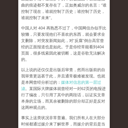
曲的痕迹都不复存在了，正如奥威尔的名言：“谁
控制了现在，谁就控制了历史；谁控制了历史，
谁就控制了未来”。
中国人对 404 再熟悉不过了，中国网信办似乎比
较懒，只要发现他们不喜欢的东西，就会要求全
文删除，对突发新闻如此，对“反腐”倒台高官曾
经的正面报道也是如此。于是你经常能看到404
页面，
很多线索因此被切断，这是谷歌无法解决
的。
以上说的还仅仅是出版后审查，然而
出版前的自
我审查更远甚于此，并且通常极难被发现。
也就
是本网曾经分析过的：
媒体对信息的第一层过
滤
。某国际大牌媒体就曾经对一封62页的电报进
行了编改，只引用了其中的两段话，以证实文章
本身的立场，而其余被删除的部分却正好是反对
这两种观点的。
事实上这类状况非常普遍。我们所有人在大部分
时候都通过媒介来了解世界，而媒介的背后是当