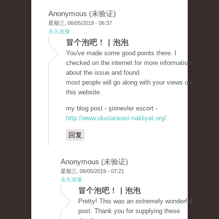
Anonymous (未验证)
星期三, 06/05/2019 - 06:37
永久连接
冒个泡吧！ | 泡泡
You've made some good points there. I
checked on the internet for more information
about the issue and found
most people will go along with your views on
this website.
my blog post - şirinevler escort -
http://www.uluslararasi-nakliyat.org/
回复
Anonymous (未验证)
星期三, 06/05/2019 - 07:21
永久连接
冒个泡吧！ | 泡泡
Pretty! This was an extremely wonderful
post. Thank you for supplying these