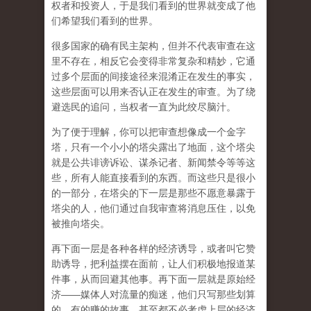
权者和投资人，于是我们看到的世界就变成了他
们希望我们看到的世界。
很多国家的确有民主架构，但并不代表审查在这
里不存在，相反它会变得非常复杂和精妙，它通
过多个层面的间接途径来混淆正在发生的事实，
这些层面可以用来否认正在发生的审查。为了绕
避选民的追问，当权者一直为此绞尽脑汁。
为了便于理解，你可以把审查想像成一个金字
塔，只有一个小小的塔尖露出了地面，这个塔尖
就是公共诽谤诉讼、谋杀记者、新闻禁令等等这
些，所有人能直接看到的东西。而这些只是很小
的一部分，在塔尖的下一层是那些不愿意暴露于
塔尖的人，他们通过自我审查将消息压住，以免
被推向塔尖。
再下面一层是各种各样的经济诱导，或者叫它赞
助诱导，把利益摆在面前，让人们积极地报道某
件事，从而回避其他事。再下面一层就是原始经
济——媒体人对流量的痴迷，他们只写那些划算
的、有的赚的故事，甚至都不必考虑上层的经济