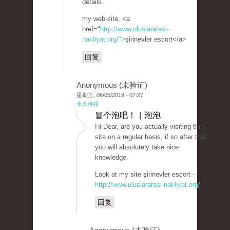
details.
my web-site; <a
href="
http://www.uluslararasi-
nakliyat.org/">
şirinevler escort</a>
回复
Anonymous (未验证)
星期三, 06/05/2019 - 07:27
永久连接
冒个泡吧！ | 泡泡
Hi Dear, are you actually visiting this
site on a regular basis, if so after that
you will absolutely take nice
knowledge.
Look at my site şirinevler escort -
http://www.uluslararasi-nakliyat.org/
回复