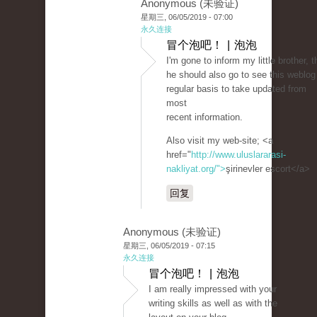
Anonymous (未验证)
星期三, 06/05/2019 - 07:00
永久连接
冒个泡吧！ | 泡泡
I'm gone to inform my little brother, t
he should also go to see this weblog
regular basis to take updated from
most
recent information.
Also visit my web-site; <a
href="
http://www.uluslararasi-
nakliyat.org/">
şirinevler escort</a>
回复
Anonymous (未验证)
星期三, 06/05/2019 - 07:15
永久连接
冒个泡吧！ | 泡泡
I am really impressed with your
writing skills as well as with the