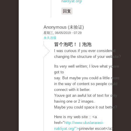
nakliyat.org/
回复
Anonymous (未验证)
星期三, 06/05/2019 - 07:29
永久连接
冒个泡吧！ | 泡泡
I was curious if you ever considered
changing the structure of your website?
Its very well written; I love what youve
got to
say. But maybe you could a little more
in the way of content so people could
connect with it better.
Youve got an awful lot of text for only
having one or 2 images.
Maybe you could space it out better?
Here is my web site :: <a
href="
http://www.uluslararasi-
nakliyat.org/">
şirinevler escort</a>