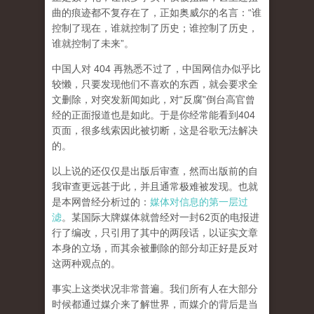
曲的痕迹都不复存在了，正如奥威尔的名言：“谁
控制了现在，谁就控制了历史；谁控制了历史，
谁就控制了未来”。
中国人对 404 再熟悉不过了，中国网信办似乎比
较懒，只要发现他们不喜欢的东西，就会要求全
文删除，对突发新闻如此，对“反腐”倒台高官曾
经的正面报道也是如此。于是你经常能看到404
页面，
很多线索因此被切断，这是谷歌无法解决
的。
以上说的还仅仅是出版后审查，然而
出版前的自
我审查更远甚于此，并且通常极难被发现。
也就
是本网曾经分析过的：
媒体对信息的第一层过
滤
。某国际大牌媒体就曾经对一封62页的电报进
行了编改，只引用了其中的两段话，以证实文章
本身的立场，而其余被删除的部分却正好是反对
这两种观点的。
事实上这类状况非常普遍。我们所有人在大部分
时候都通过媒介来了解世界，而媒介的背后是当