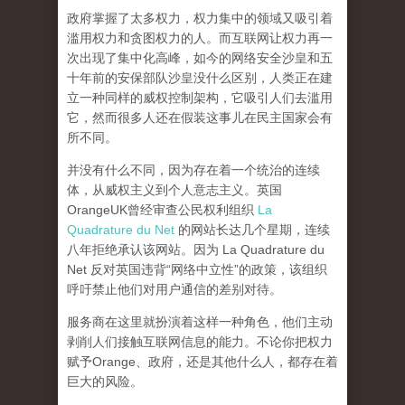
政府掌握了太多权力，权力集中的领域又吸引着
滥用权力和贪图权力的人。而互联网让权力再一
次出现了集中化高峰，
如今的网络安全沙皇和五
十年前的安保部队沙皇没什么区别，人类正在建
立一种同样的威权控制架构，它吸引人们去滥用
它，然而很多人还在假装这事儿在民主国家会有
所不同。
并没有什么不同，因为存在着一个统治的连续
体，从威权主义到个人意志主义。英国
OrangeUK曾经审查公民权利组织
La
Quadrature du Net
的网站长达几个星期，连续
八年拒绝承认该网站。因为 La Quadrature du
Net 反对英国违背“网络中立性”的政策，该组织
呼吁禁止他们对用户通信的差别对待。
服务商在这里就扮演着这样一种角色，他们主动
剥削人们接触互联网信息的能力。不论你把权力
赋予Orange、政府，还是其他什么人，都存在着
巨大的风险。