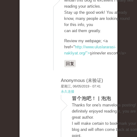
whoah this blog is excellent i really like
reading your articles.
Stay up the good work! You already
know, many people are looking round
for this info, you
can aid them greatly.
Review my webpage; <a
href="
http://www.uluslararasi-
nakliyat.org/">
şirinevler escort</a>
回复
Anonymous (未验证)
星期三, 06/05/2019 - 07:41
永久连接
冒个泡吧！ | 泡泡
Thanks for one's marvelous posting! 
definitely enjoyed reading it, you are
great author.
I will make certain to bookmark your
blog and will often come back at so
point.