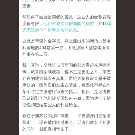
因素。
然后再下面就是读者的偏见，这些人的受教育程
度很有限，
他们容易受到假新闻的操控
，并且
你
还无法对他们解释真实的信息
。
这就是审查的金字塔。网上流出来的网信办禁令
和遍地的404是第一层，上述那家大型媒体所做
的事在第二层。
我一直说，全球打击假新闻的努力看起来声嘶力
竭，就算能圆满成功，也不过是皮毛之举，审查
存在的地方就没有真相。而
绝大多数审查是不被
承认的，因为它们发生在暗处，也因此不存在对
某个特定主张进行审查的指示。相反，是记者自
己认识到了他们被期望如何去做，因为他们了解
取悦和巴结某些人的利益所在。
存在于前苏联的那种审查——半夜踹开门把记者
带走——现在被倒转过来了。记者们放弃了职责
的同时，就把真相带走了。