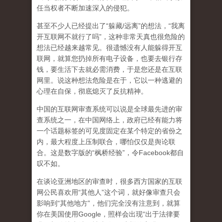
任当权者不断加速深入的侵犯。
甚至不少人已经提出了“躲藏/远离”的想法，“我离
开互联网不就行了吗”，这种非常天真也很危险的
想法已经越来越常见。很遗憾没有人能躲得开互
联网，就算您扔掉所有电子设备，也要去银行存
钱，要生活下去就必需消费，于是您还是在互联
网里。说这种想法危险是在于，它以一种逃避的
心理在自保，彻底熄灭了反抗精神。
中国的互联网审查系统可以说是全球最先进的审
查系统之一，在中国网络上，政府已经有能力将
一个话题标签的可见度固定在某个特定的省份之
内，最大程度上压制联合
，哪怕仅仅是舆论联
合。这是数字版的“枫桥经验”，令Facebook都自
叹不如。
在谈论亚洲地区的审查时，很多西方国家的互联
网公民喜欢用“其他人”这个词，就好像审查只会
影响到“其他地方”，他们完全没有注意到，
就算
你在美国使用Google，照样会出现“出于法律要