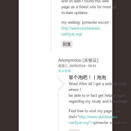
and on web I found this web
page as a finest site for most up-
to-date updates.
my weblog: şirinevler escort -
http://www.uluslararasi-
nakliyat.org/
回复
Anonymous (未验证)
星期三, 06/05/2019 - 06:41
永久连接
冒个泡吧！ | 泡泡
Wow! After all I got a website from
where I
be able to in fact get helpful facts
regarding my study and knowledge.
Feel free to visit my page - <a
href="
http://www.uluslararasi-
nakliyat.org/">
şirinevler escort</a>