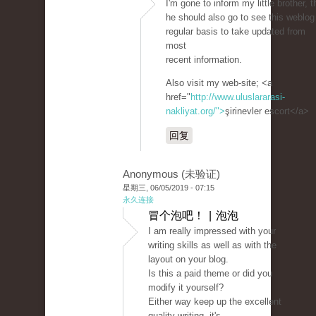
I'm gone to inform my little brother, t
he should also go to see this weblog
regular basis to take updated from
most
recent information.
Also visit my web-site; <a
href="
http://www.uluslararasi-
nakliyat.org/">
şirinevler escort</a>
回复
Anonymous (未验证)
星期三, 06/05/2019 - 07:15
永久连接
冒个泡吧！ | 泡泡
I am really impressed with your
writing skills as well as with the
layout on your blog.
Is this a paid theme or did you
modify it yourself?
Either way keep up the excellent
quality writing, it's