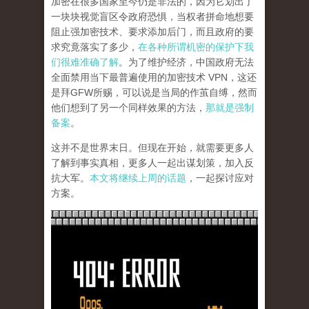
加密在很多国家至今仍是非法的，因为它划出了
一块块视觉盲区令政府恐惧，当权者拼命地想要
阻止强加密技术、要求添加后门，而且政府的要
求究竟落实了多少，
在各种所谓机密的保护下我
们很难准确了解
。为了维护经济，中国政府无法
全面禁用当下最普遍使用的加密技术 VPN，这还
是拜GFW所赐，可以说是当局的作茧自缚，然而
他们想到了另一个同样效果的方法，
那就是强制
备案
。
这并不是世界末日。但现在开始，就需要更多人
了解到事实真相，更多人一起出谋划策，加入反
抗大军。
本文将继续上周的话题
，一起探讨应对
方案。