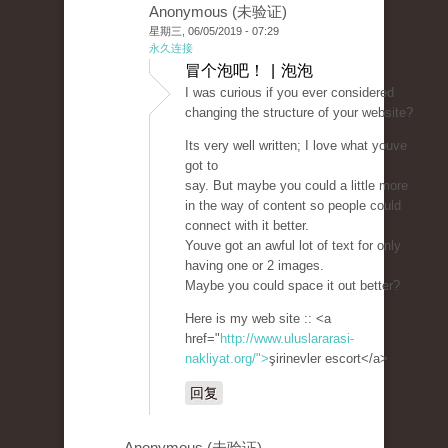
Anonymous (未验证)
星期三, 06/05/2019 - 07:29
永久连接
冒个泡吧！ | 泡泡
I was curious if you ever considered
changing the structure of your website?
Its very well written; I love what youve
got to
say. But maybe you could a little more
in the way of content so people could
connect with it better.
Youve got an awful lot of text for only
having one or 2 images.
Maybe you could space it out better?
Here is my web site :: <a
href="
http://www.uluslararasi-
nakliyat.org/">
şirinevler escort</a>
回复
Anonymous (未验证)