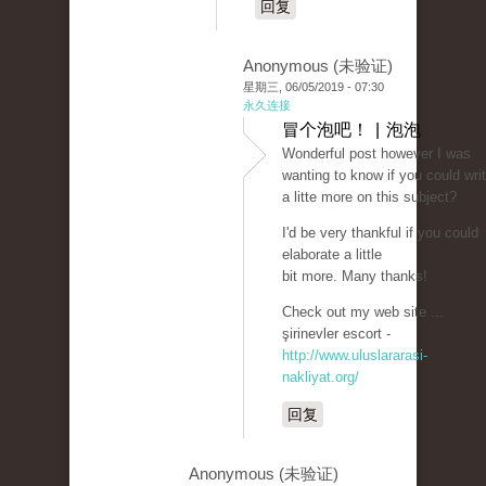
回复
Anonymous (未验证)
星期三, 06/05/2019 - 07:30
永久连接
冒个泡吧！ | 泡泡
Wonderful post however I was
wanting to know if you could wri
a litte more on this subject?
I'd be very thankful if you could
elaborate a little
bit more. Many thanks!
Check out my web site ...
şirinevler escort -
http://www.uluslararasi-
nakliyat.org/
回复
Anonymous (未验证)