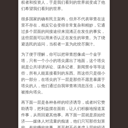
权者和投资人，于是我们看到的世界就变成了他
们希望我们看到的世界。
很多国家的确有民主架构，但并不代表审查在这
里不存在，相反它会变得非常复杂和精妙，它通
过多个层面的间接途径来混淆正在发生的事实，
这些层面可以用来否认正在发生的审查。为了绕
避选民的追问，当权者一直为此绞尽脑汁。
为了便于理解，你可以把审查想像成一个金字
塔，只有一个小小的塔尖露出了地面，这个塔尖
就是公共诽谤诉讼、谋杀记者、新闻禁令等等这
些，所有人能直接看到的东西。而这些只是很小
的一部分，在塔尖的下一层是那些不愿意暴露于
塔尖的人，他们通过自我审查将消息压住，以免
被推向塔尖。
再下面一层是各种各样的经济诱导，或者叫它赞
助诱导，把利益摆在面前，让人们积极地报道某
件事，从而回避其他事。再下面一层就是原始经
济——媒体人对流量的痴迷，他们只写那些划算
的、有的赚的故事，甚至都不必考虑上层的经济