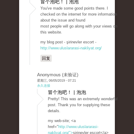
冒个泡吧！ | 泡泡
You've made some good points there. I
checked on the internet for more information
about the issue and found
most people will go along with your views on
this website.
my blog post - şirinevler escort -
http://www.uluslararasi-nakliyat.org/
回复
Anonymous (未验证)
星期三, 06/05/2019 - 07:21
永久连接
冒个泡吧！ | 泡泡
Pretty! This was an extremely wonderful
post. Thank you for supplying these
details.
my web-site; <a
href="
http://www.uluslararasi-
nakliyat.org/">
şirinevler escort</a>