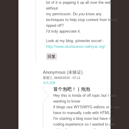
lot of it is popping it up all over the web
without
my permission. Do you know any
techniques to help stop content from being
ripped off?
I'd truly appreciate it.
Look at my blog: şirinevler escort -
http://www.uluslararasi-nakliyat.org/
回复
Anonymous (未验证)
星期三, 06/05/2019 - 07:11
永久连接
冒个泡吧！ | 泡泡
Hey this is kinda of off topic but I was
wanting to know
if blogs use WYSIWYG editors or if you
have to manually code with HTML.
I'm starting a blog soon but have no
coding experience so I wanted to get