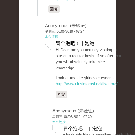
回复
Anonymous (未验证)
星期三, 06/05/2019 - 07:27
永久连接
冒个泡吧！ | 泡泡
Hi Dear, are you actually visiting this
site on a regular basis, if so after that
you will absolutely take nice
knowledge.
Look at my site şirinevler escort -
http://www.uluslararasi-nakliyat.org/
回复
Anonymous (未验证)
星期三, 06/05/2019 - 07:30
永久连接
冒个泡吧！ | 泡泡