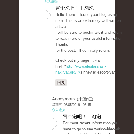
永久连接
冒个泡吧！ | 泡泡
Hello There. I found your blog using
msn. This is an extremely well written
article.
I will be sure to bookmark it and return
to read more of your useful information.
Thanks
for the post. I'll definitely return.
Check out my page ... <a
href="
http://www.uluslararasi-
nakliyat.org/">
şirinevler escort</a>
回复
Anonymous (未验证)
星期三, 06/05/2019 - 05:15
永久连接
冒个泡吧！ | 泡泡
For most recent information you
have to go to see world-wide-web