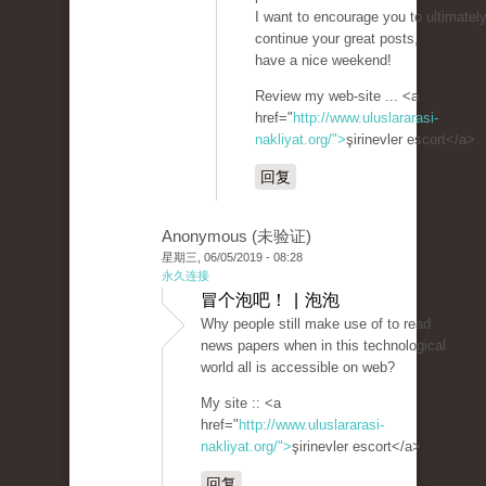
I want to encourage you to ultimatel
continue your great posts,
have a nice weekend!
Review my web-site ... <a
href="
http://www.uluslararasi-
nakliyat.org/">
şirinevler escort</a>
回复
Anonymous (未验证)
星期三, 06/05/2019 - 08:28
永久连接
冒个泡吧！ | 泡泡
Why people still make use of to read
news papers when in this technological
world all is accessible on web?
My site :: <a
href="
http://www.uluslararasi-
nakliyat.org/">
şirinevler escort</a>
回复