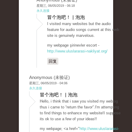
星期三, 06/05/2019 - 06:18
永久连接
冒个泡吧！ | 泡泡
I visited many websites but the audio
feature for audio songs current at this web
site is genuinely marvelous.
my webpage şirinevler escort -
http://www.uluslararasi-nakliyat.org/
回复
Anonymous (未验证)
星期三, 06/05/2019 - 04:06
永久连接
冒个泡吧！ | 泡泡
Hello, i think that i saw you visited my weblog
thus i came to “return the favor”.I'm attempting
to find things to enhance my website!I suppose
its ok to use a few of your ideas!!
my webpage; <a href="
http://www.uluslararasi-