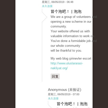
星期三, 06/05/2019 - 06:48
永久连接
冒个泡吧！ | 泡泡
We are a group of volunteers and
opening a new scheme in our
community.
Your website offered us with
valuable information to work on.
You've done a formidable job and
our whole community
will be thankful to you.
My web blog şirinevler escort -
http://www.uluslararasi-
nakliyat.org/
回复
Anonymous (未验证)
星期三, 06/05/2019 - 07:00
永久连接
冒个泡吧！ | 泡泡