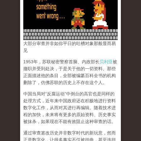
大部分审查并非如你平日的吐槽对象那般显而易
见
1953年，苏联秘密警察首脑、内政部长
贝利亚
被
撤职并受到处决，于是关于他的一切资料、那些
正面描述他的条目，全部被编纂百科全书的机构
删除了，仿佛苏联的历史上不存在这个人。
中国当局对“反腐运动”中倒台的高官也是同样的
处理方式，近年来中国政府还在积极地进行资料
数字化工作，从而对其进行再编辑。随着技术进
程的加快，未来将有更多的原始资料、历史事实
被抹杀，如果现在不能有效阻止这种审查的话。
通过审查篡改历史并非数字时代的新玩意，然而
正是数字化，让很多事实不仅被扭曲，甚至连扭