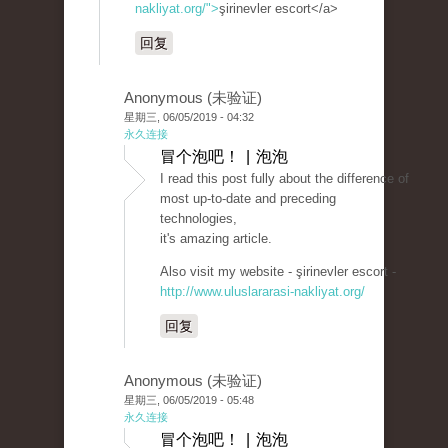
nakliyat.org/">
şirinevler escort</a>
回复
Anonymous (未验证)
星期三, 06/05/2019 - 04:32
永久连接
冒个泡吧！ | 泡泡
I read this post fully about the difference of
most up-to-date and preceding
technologies,
it's amazing article.
Also visit my website - şirinevler escort -
http://www.uluslararasi-nakliyat.org/
回复
Anonymous (未验证)
星期三, 06/05/2019 - 05:48
永久连接
冒个泡吧！ | 泡泡