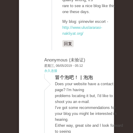
rare to see a nice blog like this
one these days.
My blog: şirinevler escort -
http://www.uluslararasi-
nakliyat.org/
回复
Anonymous (未验证)
星期三, 06/05/2019 - 05:12
永久连接
冒个泡吧！ | 泡泡
Does your website have a contact
page? I'm having
problems locating it but, I'd like to
shoot you an e-mail.
I've got some recommendations for
your blog you might be interested in
hearing.
Either way, great site and I look forward
to seeing