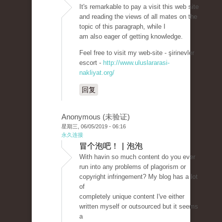
It's remarkable to pay a visit this web site
and reading the views of all mates on the
topic of this paragraph, while I
am also eager of getting knowledge.
Feel free to visit my web-site - şirinevler
escort -
http://www.uluslararasi-
nakliyat.org/
回复
Anonymous (未验证)
星期三, 06/05/2019 - 06:16
永久连接
冒个泡吧！ | 泡泡
With havin so much content do you ever
run into any problems of plagorism or
copyright infringement? My blog has a lot
of
completely unique content I've either
written myself or outsourced but it seems
a