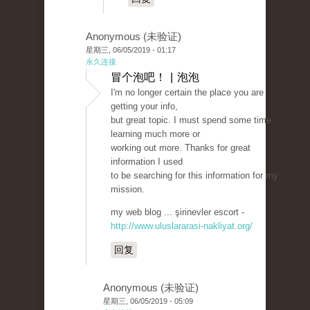
Anonymous (未验证)
星期三, 06/05/2019 - 01:17
永久连接
冒个泡吧！ | 泡泡
I'm no longer certain the place you are
getting your info,
but great topic. I must spend some time
learning much more or
working out more. Thanks for great
information I used
to be searching for this information for my
mission.
my web blog ... şirinevler escort -
http://www.uluslararasi-nakliyat.org/
回复
Anonymous (未验证)
星期三, 06/05/2019 - 05:09