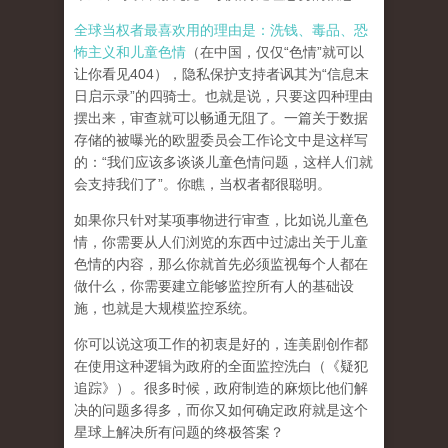
全球当权者最喜欢用的理由是：洗钱、毒品、恐
怖主义和儿童色情
（在中国，仅仅“色情”就可以
让你看见404），隐私保护支持者讽其为“信息末
日启示录”的四骑士。也就是说，只要这四种理由
摆出来，审查就可以畅通无阻了。一篇关于数据
存储的被曝光的欧盟委员会工作论文中是这样写
的：“我们应该多谈谈儿童色情问题，这样人们就
会支持我们了”。你瞧，当权者都很聪明。
如果你只针对某项事物进行审查，比如说儿童色
情，你需要从人们浏览的东西中过滤出关于儿童
色情的内容，那么你就首先必须监视每个人都在
做什么，你需要建立能够监控所有人的基础设
施，也就是大规模监控系统。
你可以说这项工作的初衷是好的，连美剧创作都
在使用这种逻辑为政府的全面监控洗白（《疑犯
追踪》）。
很多时候，政府制造的麻烦比他们解
决的问题多得多，而你又如何确定政府就是这个
星球上解决所有问题的终极答案？