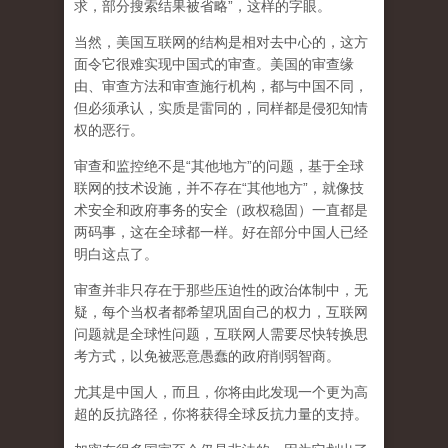
求，部分搜索结果被省略”，这样的字眼。
当然，美国互联网的结构是相对去中心的，这方
面令它很难实现中国式的审查。美国的审查缘
由、审查方法和审查施行机构，都与中国不同，
但必须承认，
实质是雷同的，同样都是侵犯知情
权的恶行。
审查和监控绝不是“其他地方”的问题，基于全球
联网的技术设施，并不存在“其他地方”，就像技
术安全和政府事务的安全（政权稳固）一直都是
两码事，这在全球都一样。好在部分中国人已经
明白这点了。
审查并非只存在于那些压迫性的政治体制中，无
疑，每个当权者都希望巩固自己的权力，互联网
问题就是全球性问题，互联网人需要尽快转换思
考方式，以免被恶意愚蠢的政府削弱智商
。
尤其是中国人，而且，你将由此发现一个更为高
超的反抗路径，你将获得全球反抗力量的支持。