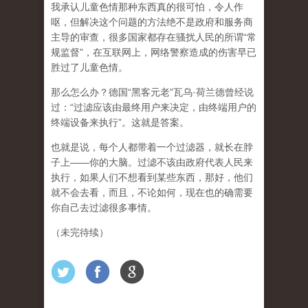
我承认儿童色情那种东西真的很可怕，令人作
呕，但
解决这个问题的方法绝不是政府和服务商
主导的审查，很多国家都存在骚扰人民的所谓“常
规监督”，在互联网上，网络警察造成的伤害早已
胜过了儿童色情。
那么怎么办？德国“黑客元老”瓦乌·荷兰德曾经说
过：“过滤应该由最终用户来决定，由终端用户的
终端设备来执行”。这就是答案。
也就是说，每个人都带着一个过滤器，就长在脖
子上——你的大脑。过滤不该由政府代表人民来
执行，如果人们不想看到某些东西，那好，他们
就不会去看，而且，不论如何，现在也的确需要
你自己去过滤很多事情。
（未完待续）