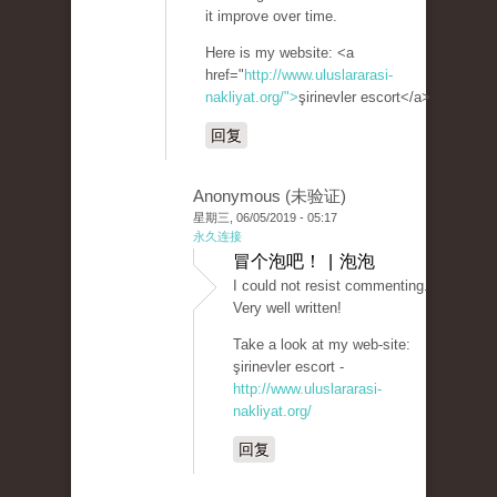
it improve over time.
Here is my website: <a
href="
http://www.uluslararasi-
nakliyat.org/">
şirinevler escort</a>
回复
Anonymous (未验证)
星期三, 06/05/2019 - 05:17
永久连接
冒个泡吧！ | 泡泡
I could not resist commenting.
Very well written!
Take a look at my web-site:
şirinevler escort -
http://www.uluslararasi-
nakliyat.org/
回复